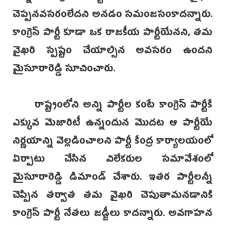
చెప్పనవసరంలేదని అనడం సమంజసంకాదన్నారు.
కాంగ్రెస్ పార్టీ కూడా ఒక రాజకీయ పార్టీయేనని, తమ
వైఖరి స్పష్టం చేయాల్సిన అవసరం ఉందని
మైసూరారెడ్డి సూచించారు.
రాష్ట్రంలోని అన్ని పార్టీల కంటే కాంగ్రెస్ పార్టీకే
ఎక్కువ మెజారిటీ ఉన్నందున మొదట ఆ పార్టీయే
నిర్ణయాన్ని వెల్లడించాలని పార్టీ కేంద్ర కార్యాలయంలో
ఏర్పాటు చేసిన విలేకరుల సమావేశంలో
మైసూరారెడ్డి డిమాండ్ చేశారు. ఇతర పార్టీలన్నీ
చెప్పిన తర్వాత తమ వైఖరి చెపుతామనడానికి
కాంగ్రెస్ పార్టీ నేతలు జడ్జీలు కాదన్నారు. అవగాహన