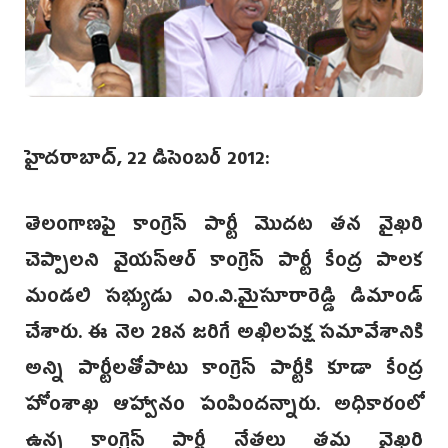
హైదరాబాద్, 22 డిసెంబర్ 2012:
తెలంగాణపై కాంగ్రెస్ పార్టీ మొదట తన వైఖరి
చెప్పాలని వైయస్ఆర్ కాంగ్రెస్ పార్టీ కేంద్ర పాలక
మండలి సభ్యుడు ఎం.వి.మైసూరారెడ్డి డిమాండ్
చేశారు. ఈ నెల 28న జరిగే అఖిలపక్ష సమావేశానికి
అన్ని పార్టీలతోపాటు కాంగ్రెస్ పార్టీకి కూడా కేంద్ర
హోంశాఖ ఆహ్వానం పంపిందన్నారు. అధికారంలో
ఉన్న కాంగ్రెస్ పార్టీ నేతలు తమ వైఖరి