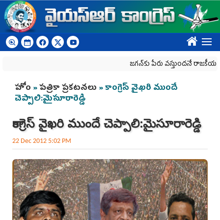
Skip to main content
????
జగన్‌కు పేరు వస్తుందనే రాజకీయ కక్షతో దిశ వ్
You are here
హోం
»
పత్రికా ప్రకటనలు
» కాంగ్రెస్ వైఖరి ముందే
చెప్పాలి:మైసూరారెడ్డి
కాంగ్రెస్ వైఖరి ముందే చెప్పాలి:మైసూరారెడ్డి
22 Dec 2012 5:02 PM