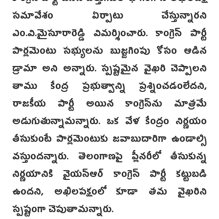
సమావేశం ఏర్పాటు చేస్తున్నారని
ఎం.వి.మైసూరారెడ్డి విమర్శించారు. కాంగ్రెస్ పార్టీ
పార్లమెంటు సభ్యులను బుజ్జగింపు కోసం ఆడిన
డ్రామా అని అన్నారు. స్పష్టమైన వైఖరి చెప్పాలని
తాము కేంద్ర ప్రభుత్వాన్ని ప్రశ్నించడంలేదని,
రాజకీయ పార్టీ అయిన కాంగ్రెస్‌ను మాత్రమే
అడుగుతున్నామన్నారు. ఒక వేళ కేంద్రం నిర్ణయం
తీసుకుంటే పార్లమెంటుకు జవాబుదారిగా ఉండాల్సి
వస్తుందన్నారు. తెలంగాణపై ప్లీనరీలో తీసుకున్న
నిర్ణయానికి వైయస్ఆర్ కాంగ్రెస్ పార్టీ కట్టుబడి
ఉందని, అఖిలపక్షంలో కూడా తమ వైఖరిని
స్పష్టంగా చెపుతామన్నారు.