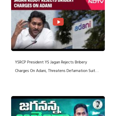
YSRCP President YS Jagan Rejects Bribery
Charges On Adani, Threatens Defamation Suit
Against Media Groups