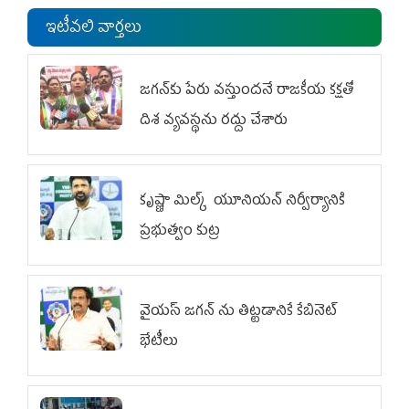
ఇటీవలి వార్తలు
జగన్‌కు పేరు వస్తుందనే రాజకీయ కక్షతో
దిశ వ్య‌వ‌స్థ‌ను రద్దు చేశారు
కృష్ణా మిల్క్‌ యూనియన్‌ నిర్వీర్యానికి
ప్రభుత్వం కుట్ర
వైయ‌స్ జగన్‌ ను తిట్టడానికే కేబినెట్‌
భేటీలు