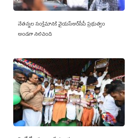
నేతన్నల సంక్షేమానికి వైయ‌స్ఆర్‌సీపీ ప్రభుత్వం
అండగా నిలిచింది