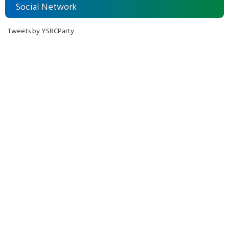
Social Network
Tweets by YSRCParty