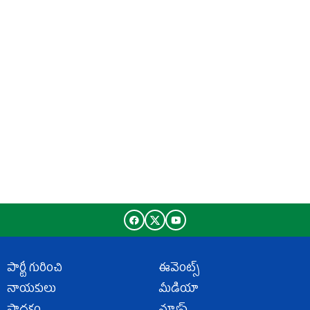
పార్టీ గురించి
ఈవెంట్స్
నాయకులు
మీడియా