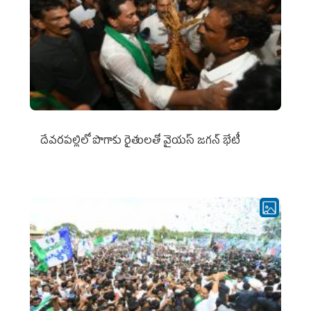
దేవరపల్లిలో పొగాకు రైతులతో వైయస్ జగన్ భేటీ