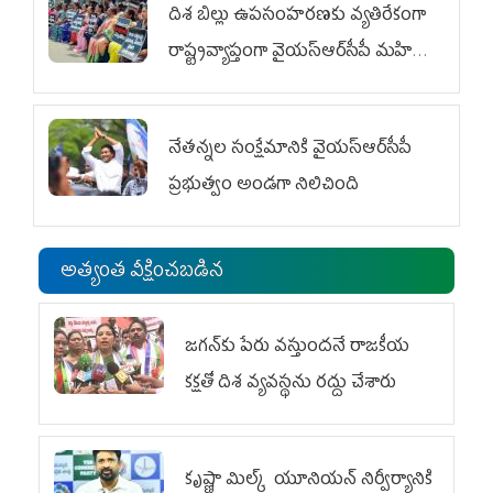
దిశ బిల్లు ఉపసంహరణకు వ్యతిరేకంగా
రాష్ట్రవ్యాప్తంగా వైయ‌స్ఆర్‌సీపీ మహిళా
విభాగం ఆందోళనలు
నేతన్నల సంక్షేమానికి వైయ‌స్ఆర్‌సీపీ
ప్రభుత్వం అండగా నిలిచింది
అత్యంత వీక్షించబడిన
జగన్‌కు పేరు వస్తుందనే రాజకీయ
కక్షతో దిశ వ్య‌వ‌స్థ‌ను రద్దు చేశారు
కృష్ణా మిల్క్‌ యూనియన్‌ నిర్వీర్యానికి