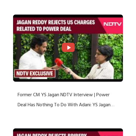
US Charges
Former CM YS Jagan NDTV Interview | Power
Deal Has Nothing To Do With Adani: YS Jagan
Rejects US Charges