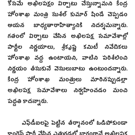
కోసమే అఖిలపక్షం ఏర్పాటు చేస్తున్నామని కేంద్ర
హోంశాఖ మంత్రి సుశీల్ కుమార్ షిండే చెప్పడం
ఆయన బాధ్యతారాహిత్యానికి నిదర్శమన్నారు.
గతంలో ఏర్పాటు చేసిన అఖిలపక్ష సమావేశాల్లో
పార్టీల నిర్ణయాలు, శ్రీకృష్ణ కమిటీ నివేదికలు
హోంశాఖ వద్ద ఉంటాయని, వాటిని పరిశీలించి
నిర్ణయం తీసుకునే వెసులుబాటు ఉంటుందన్నారు.
కేంద్ర హోంశాఖ మంత్రులు మారినప్పుడల్లా
అఖిలపక్ష సమావేశాలు నిర్వహించడం మంచి
పద్దతి కాదన్నారు.
ఎఫ్‌డీఐలపై పెట్టిన తీర్మానంలో ఓడిపోకుండా
కాంగ్రెస్ పార్టీ వేసిన ఎత్తుగడలో భాగంగానే అఖిలపక్ష