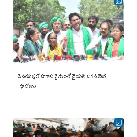
దేవరపల్లిలో పొగాకు రైతులతో వైయస్ జగన్ భేటీ
..ఫొటోలు2