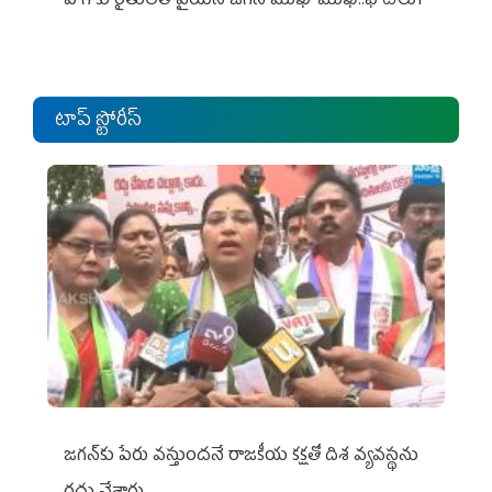
పొగాకు రైతుల‌తో వైయ‌స్ జ‌గ‌న్ ముఖాముఖి..ఫొటోలు1
టాప్ స్టోరీస్
జగన్‌కు పేరు వస్తుందనే రాజకీయ కక్షతో దిశ వ్య‌వ‌స్థ‌ను