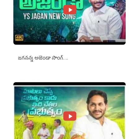
జగనన్న అజెండా సాంగ్….