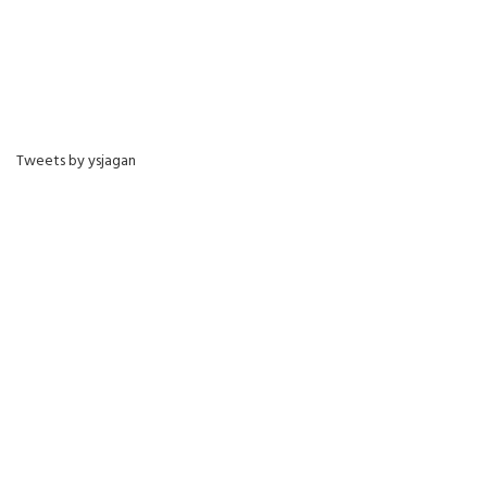
Tweets by ysjagan