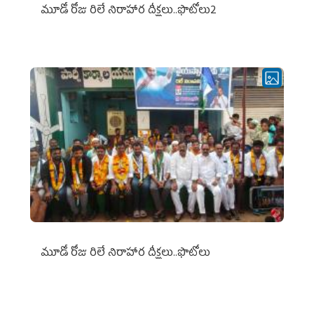
మూడో రోజు రిలే నిరాహార దీక్షలు..ఫొటోలు2
మూడో రోజు రిలే నిరాహార దీక్షలు..ఫొటోలు