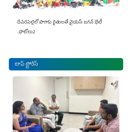
దేవరపల్లిలో పొగాకు రైతులతో వైయస్ జగన్ భేటీ
..ఫొటోలు2
టాప్ స్టోరీస్