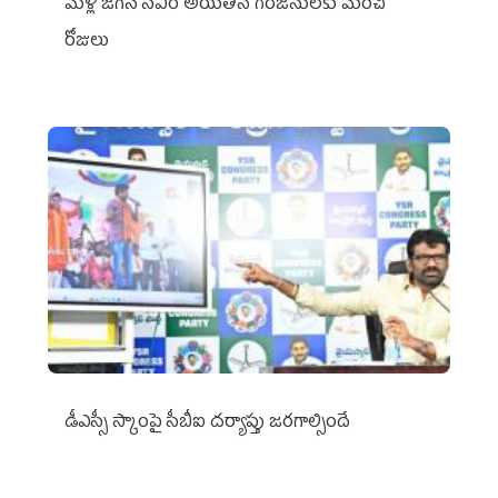
మళ్లీ జగన్ సీఎం అయితేనే గిరిజనులకు మంచి
రోజులు
డీఎస్సీ స్కాంపై సీబీఐ దర్యాప్తు జరగాల్సిందే