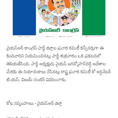
వైయస్‌ఆర్‌ కాంగ్రెస్‌ పార్టీ జిల్లాల ప్రచార కమిటీ కన్వీనర్లుగా ఈ
కిందివారిని నియమించినట్లు పార్టీ శుక్రవారం ఒక ప్రకటనలో
తెలియజేసింది. పార్టీ అధ్యక్షుడు వైయస్‌ జగన్మోహన్‌రెడ్డి ఆదేశాల
మేరకు ఈ నియామకాలు చేసినట్లు రాష్ట్ర ప్రచార కమిటీ కో ఆర్డినేటర్‌
టి.యస్‌. విజయ్‌ చందర్‌ వివరించారు.
కోట నర్శింహులు - వైయస్‌ఆర్‌ జిల్లా