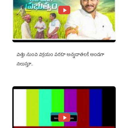
విత్తు నుంచి విక్రయం వరకూ అన్నదాతలకి అండగా
నిలుస్తూ..