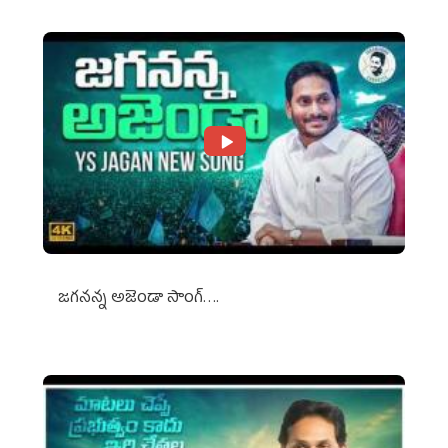
జగనన్న అజెండా సాంగ్….