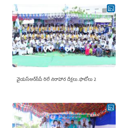
వైయ‌స్ఆర్‌సీపీ రిలే నిరాహార దీక్షలు..ఫొటోలు 2