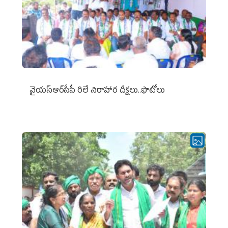
వైయ‌స్ఆర్‌సీపీ రిలే నిరాహార దీక్షలు..ఫొటోలు