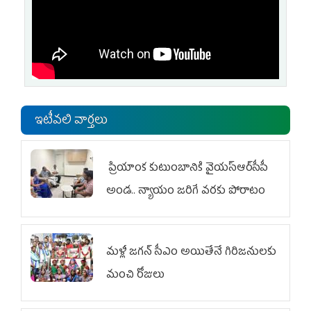
ఇటీవలి వార్తలు
ప్రియాంక కుటుంబానికి వైయ‌స్ఆర్‌సీపీ
అండ.. న్యాయం జరిగే వరకు పోరాటం
మళ్లీ జగన్ సీఎం అయితేనే గిరిజనులకు
మంచి రోజులు