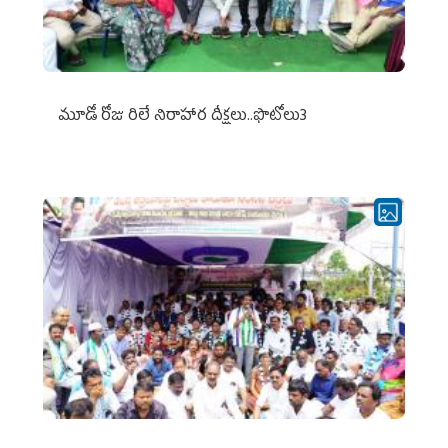
మూడో రోజు రిలే నిరాహార దీక్షలు..ఫొటోలు3