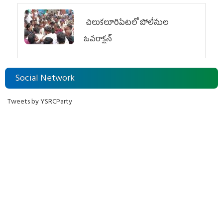
చిలుక‌లూరిపేట‌లో పోలీసుల
ఓవ‌రాక్ష‌న్‌
Social Network
Tweets by YSRCParty