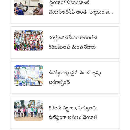
ప్రియాంక కుటుంబానికి
వైయ‌స్ఆర్‌సీపీ అండ.. న్యాయం జరిగే
వరకు పోరాటం
మళ్లీ జగన్ సీఎం అయితేనే
గిరిజనులకు మంచి రోజులు
డీఎస్సీ స్కాంపై సీబీఐ దర్యాప్తు
జరగాల్సిందే
గిరిజన చట్టాలు, హక్కులను
పటిష్టంగా అమలు చేయాలి