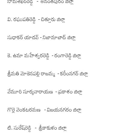
సోమశేఖర్‌రెడ్డి - అనంతపురం జిల్లా
వి. రఘుపతిరెడ్డి - చిత్తూరు జిల్లా
సుధాకర్‌ యాదవ్‌ - నిజామాబాద్‌ జిల్లా
కె. ఉమా మహేశ్వరరెడ్డి - రంగారెడ్డి జిల్లా
శ్రీమతి మోకెనపల్లి రాజమ్మ - కరీంనగర్‌ జిల్లా
వేమూరి సూర్యనారాయణ - ప్రకాశం జిల్లా
గొర్లె వెంకటరమణ - విజయనగరం జిల్లా
టి. సురేష్‌రెడ్డి - శ్రీకాకుళం జిల్లా