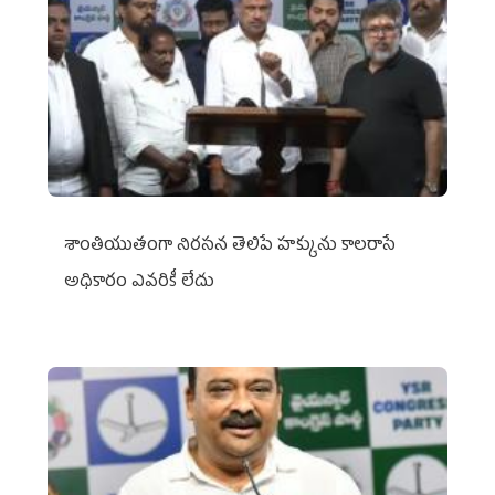
శాంతియుతంగా నిరసన తెలిపే హక్కును కాలరాసే
అధికారం ఎవరికీ లేదు