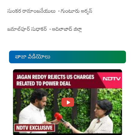
సుంకర రామాంజనేయులు - గుంటూరు అర్బన్
‌జమాల్‌పూర్‌ సుధాకర్‌ - ఆదిలాబాద్‌ జిల్లా
తాజా వీడియోలు