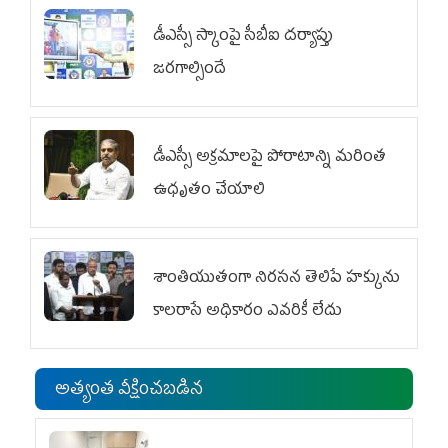
డీఎస్సీ స్కాంపై సీబీఐ దర్యాప్తు
జరగాల్సిందే
డీఎస్సీ అక్రమాలపై పోరాటాన్ని మరింత
ఉధృతం చేయాలి
శాంతియుతంగా నిరసన తెలిపే హక్కును
కాలరాసే అధికారం ఎవరికీ లేదు
అత్యంత వీక్షించబడిన