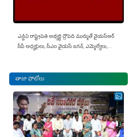
ఎన్డీఏ రాష్ట్ర‌ప‌తి అభ్య‌ర్థి ద్రౌప‌ది ముర్ముతో వైయ‌స్ఆర్
సీపీ అధ్య‌క్షులు, సీఎం వైయ‌స్ జ‌గ‌న్, ఎమ్మెల్యేలు,
ఎంపీల స‌మావేశం
తాజా ఫోటోలు