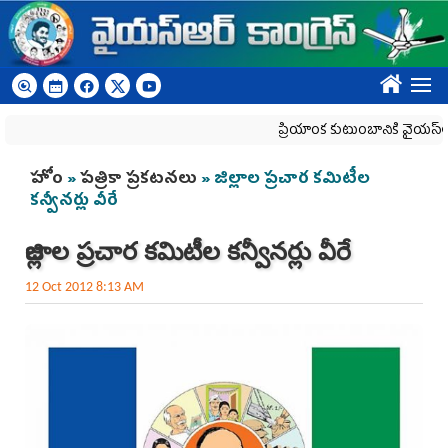
Skip to main content
????
ప్రియాంక కుటుంబానికి వైయ‌స్ఆర్‌సీప
You are here
హోం
»
పత్రికా ప్రకటనలు
» జిల్లాల ప్రచార కమిటీల
కన్వీనర్లు వీరే
జిల్లాల ప్రచార కమిటీల కన్వీనర్లు వీరే
12 Oct 2012 8:13 AM