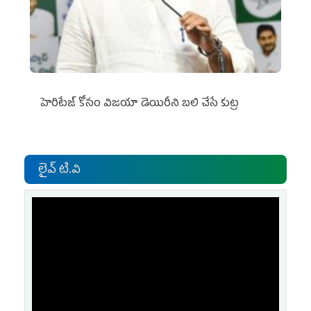
హెరిటేజ్ కోసం విజయా డెయిరీని బలి చేసే కుట్ర‌
లైవ్ టి.వి