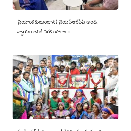
ప్రియాంక కుటుంబానికి వైయ‌స్ఆర్‌సీపీ అండ..
న్యాయం జరిగే వరకు పోరాటం