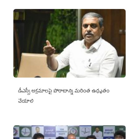
డీఎస్సీ అక్రమాలపై పోరాటాన్ని మరింత ఉధృతం
చేయాలి