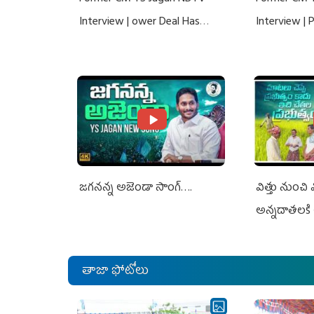
Interview | ower Deal Has
Interview |
Nothing To Do With Adani: YS
Nothing To 
Jagan Rejects US Charges
Jagan Rejec
జగనన్న అజెండా సాంగ్….
విత్తు నుంచి
అన్నదాతలకి 
తాజా ఫోటోలు