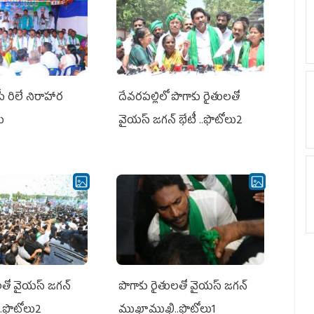
పీ రిలే నిరాహార
దేవరపల్లిలో పొగాకు రైతులతో
లు
వైయస్ జగన్ భేటీ ..ఫొటోలు2
తో వైయ‌స్ జ‌గ‌న్
పొగాకు రైతుల‌తో వైయ‌స్ జ‌గ‌న్
.ఫొటోలు2
ముఖాముఖి..ఫొటోలు1