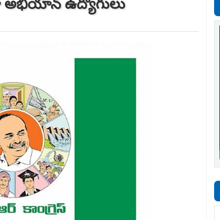
్షా అభియాన్‌ ఉద్యోగులు