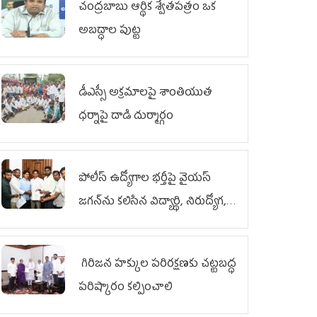
చంద్రబాబు ఆర్థిక శ్వేతపత్రం ఒక
అబద్ధాల పుట్ట
డీఎస్సీ అక్రమాలపై శాంతియుత
ధర్నాపై దాడి దుర్మార్గం
పోలీస్ ఉద్యోగాల భర్తీపై వైయస్
జగన్‌ను కలిసిన విద్యార్థి, నిరుద్యోగ,
యువజన జేఏసీ
గిరిజన హక్కుల పరిరక్షణకు చట్టబద్ధ
పరిష్కారం కల్పించాలి