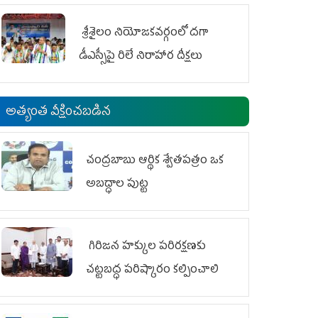
శ్రీశైలం నియోజకవర్గంలో దగా
డీఎస్సీపై రిలే నిరాహార దీక్షలు
అత్యంత వీక్షించబడిన
చంద్రబాబు ఆర్థిక శ్వేతపత్రం ఒక
అబద్ధాల పుట్ట
గిరిజన హక్కుల పరిరక్షణకు
చట్టబద్ధ పరిష్కారం కల్పించాలి