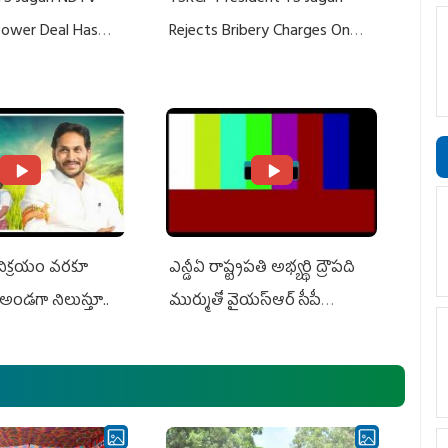
 Power Deal Has
Rejects Bribery Charges On
Do With Adani: YS
Adani, Threatens Defamation
ts US Charges
Suit Against Media Groups
 విక్రయం వరకూ
ఎన్డీఏ రాష్ట్ర‌ప‌తి అభ్య‌ర్థి ద్రౌప‌ది
అండగా నిలుస్తూ..
ముర్ముతో వైయ‌స్ఆర్ సీపీ
అధ్య‌క్షులు, సీఎం వైయ‌స్ జ‌గ‌న్,
ఎమ్మెల్యేలు, ఎంపీల స‌మావేశం