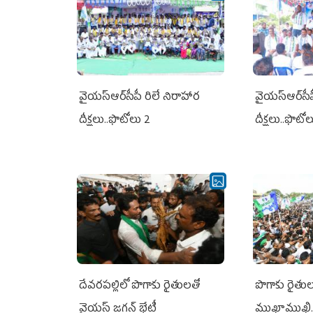
వైయ‌స్ఆర్‌సీపీ రిలే నిరాహార
వైయ‌స్ఆర్‌సీ
దీక్షలు..ఫొటోలు 2
దీక్షలు..ఫొటో
దేవరపల్లిలో పొగాకు రైతులతో
పొగాకు రైతుల‌
వైయస్ జగన్ భేటీ
ముఖాముఖి.