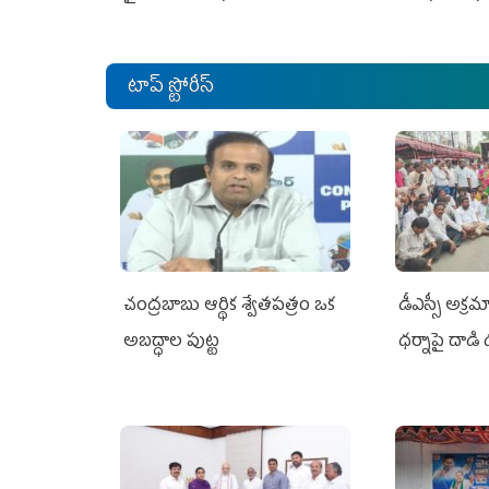
టాప్ స్టోరీస్
చంద్రబాబు ఆర్థిక శ్వేతపత్రం ఒక
డీఎస్సీ అక్
అబద్ధాల పుట్ట
ధర్నాపై దాడి ద