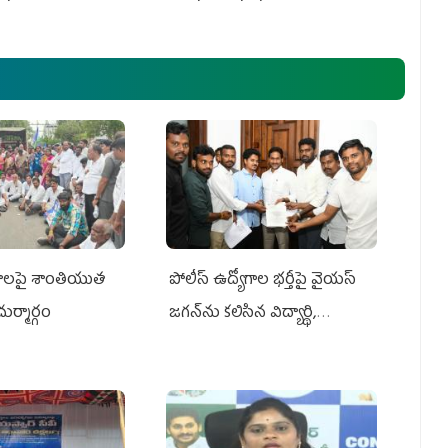
రమాలపై శాంతియుత
పోలీస్ ఉద్యోగాల భర్తీపై వైయస్
ుర్మార్గం
జగన్‌ను కలిసిన విద్యార్థి,
నిరుద్యోగ, యువజన జేఏసీ