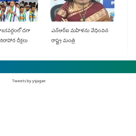
యోజకవర్గంలో దగా
ఎన్‌ఆర్‌ఐ మహిళను వేధించిన
ే నిరాహార దీక్షలు
రాష్ట్ర మంత్రి
Tweets by ysjagan