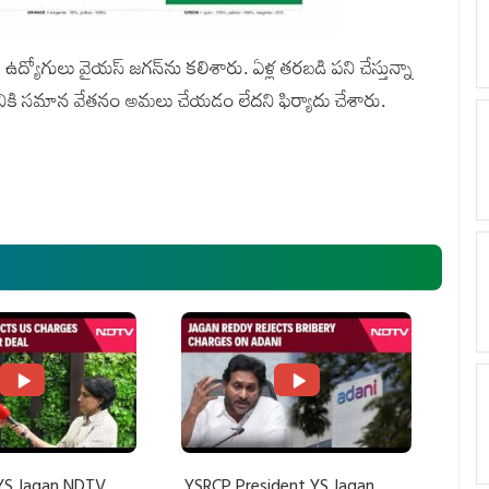
ద్యోగులు వైయస్‌ జగన్‌ను కలిశారు. ఏళ్ల తరబడి పని చేస్తున్నా
 పనికి సమాన వేతనం అమలు చేయడం లేదని ఫిర్యాదు చేశారు.
YS Jagan NDTV
YSRCP President YS Jagan