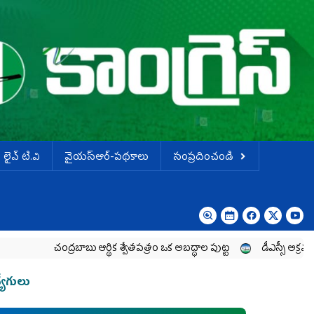
లైవ్ టి.వి
వైయస్ఆర్-పథకాలు
సంప్రదించండి
చంద్రబాబు ఆర్థిక శ్వేతపత్రం ఒక అబద్ధాల పుట్ట
డీఎస్సీ అక్రమాలపై శాంతియు
యోగులు