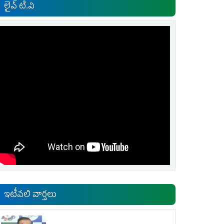
లైవ్ టి.వి
ఇటీవలి వార్తలు