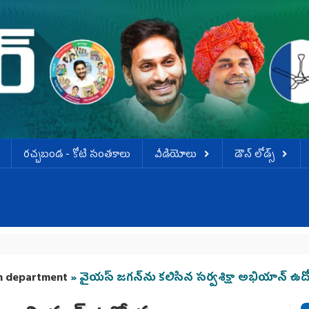
ర‌చ్చ‌బండ‌ - కోటి సంత‌కాలు
వీడియోలు
డౌన్ లోడ్స్
th department
» వైయస్‌ జగన్‌ను కలిసిన సర్వశిక్షా అభియాన్‌ ఉద్