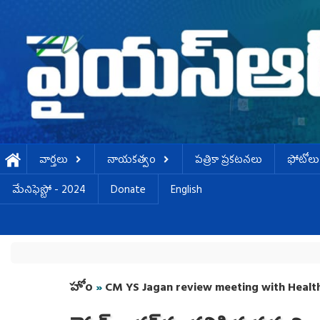
Skip to main content
వార్తలు
నాయకత్వం
పత్రికా ప్రకటనలు
ఫోటోలు
మేనిఫెస్టో - 2024
Donate
English
You are here
హోం
»
CM YS Jagan review meeting with Heal