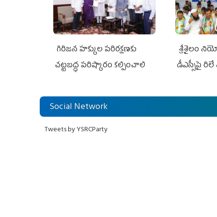
గిరిజన హక్కుల పరిరక్షణకు
శ్రీశైలం ని
చట్టబద్ధ పరిష్కారం కల్పించాలి
డీఎస్సీపై రిల
Social Network
Tweets by YSRCParty