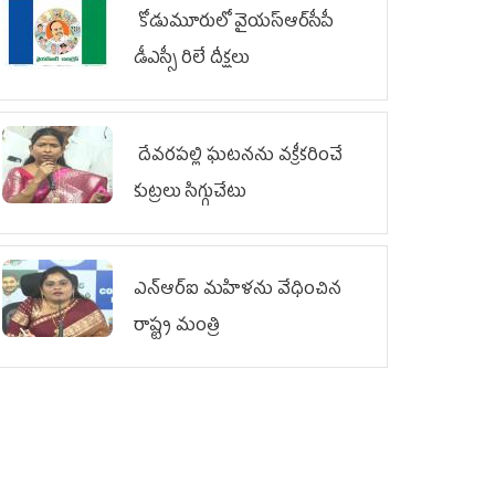
కోడుమూరులో వైయ‌స్ఆర్‌సీపీ
డీఎస్సీ రిలే దీక్షలు
దేవరపల్లి ఘటనను వక్రీకరించే
కుట్రలు సిగ్గుచేటు
ఎన్‌ఆర్‌ఐ మహిళను వేధించిన
రాష్ట్ర మంత్రి