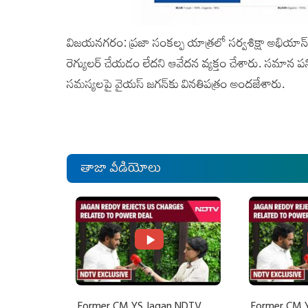
విజయనగరం: ప్రజా సంకల్ప యాత్రలో సర్వశిక్షా అభియాన్‌ ఉ
రెగ్యులర్‌ చేయడం లేదని ఆవేదన వ్యక్తం చేశారు. సమాన
సమస్యలపై వైయస్‌ జగన్‌కు వినతిపత్రం అందజేశారు.
తాజా వీడియోలు
Former CM YS Jagan NDTV
Former CM 