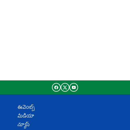
ఈవెంట్స్
మీడియా
న్యూస్