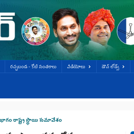
ర‌చ్చ‌బండ‌ - కోటి సంత‌కాలు
వీడియోలు
డౌన్ లోడ్స్
ిభాగం రాష్ట్ర స్థాయి సమావేశం