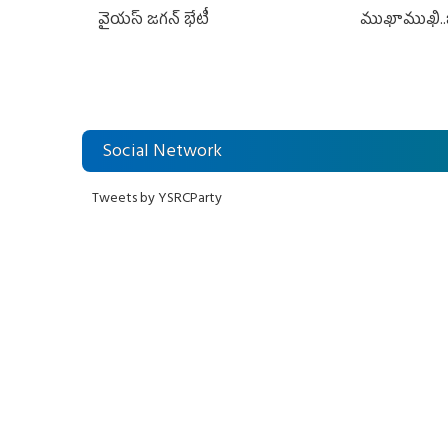
వైయస్ జగన్ భేటీ
ముఖాముఖి..
Social Network
Tweets by YSRCParty