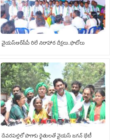
వైయ‌స్ఆర్‌సీపీ రిలే నిరాహార దీక్షలు..ఫొటోలు
దేవరపల్లిలో పొగాకు రైతులతో వైయస్ జగన్ భేటీ