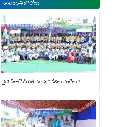
సంబంధిత ఫోటోలు
వైయ‌స్ఆర్‌సీపీ రిలే నిరాహార దీక్షలు..ఫొటోలు 2