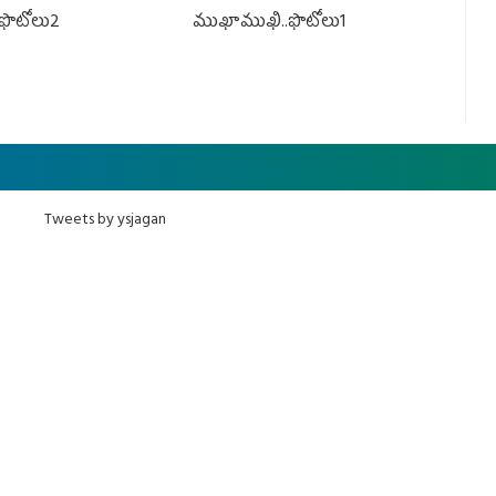
ఫొటోలు2
ముఖాముఖి..ఫొటోలు1
Tweets by ysjagan