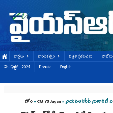
Skip to main content
వార్తలు
నాయకత్వం
పత్రికా ప్రకటనలు
ఫోటోలు
మేనిఫెస్టో - 2024
Donate
English
You are here
హోం
»
CM YS Jagan
» వైయ‌స్ఆర్‌సీపీ మైనారిటీ వ