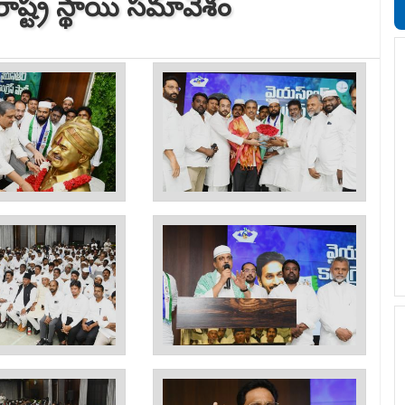
రాష్ట్ర స్థాయి సమావేశం