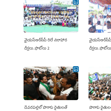
వైయ‌స్ఆర్‌సీపీ రిలే నిరాహార
వైయ‌స్ఆర్‌సీప
దీక్షలు..ఫొటోలు 2
దీక్షలు..ఫొటోల
దేవరపల్లిలో పొగాకు రైతులతో
పొగాకు రైతుల‌