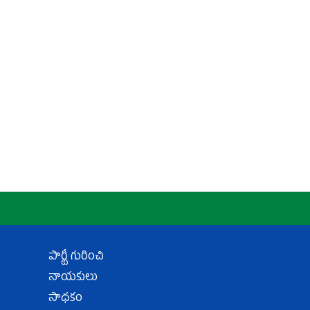
పార్టీ గురించి
నాయకులు
సాధకం