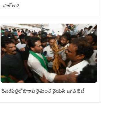
..ఫొటోలు2
దేవరపల్లిలో పొగాకు రైతులతో వైయస్ జగన్ భేటీ