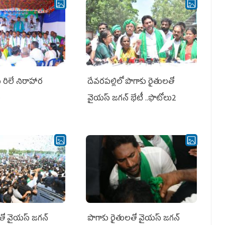
ీ రిలే నిరాహార
దేవరపల్లిలో పొగాకు రైతులతో
ు
వైయస్ జగన్ భేటీ ..ఫొటోలు2
తో వైయ‌స్ జ‌గ‌న్
పొగాకు రైతుల‌తో వైయ‌స్ జ‌గ‌న్