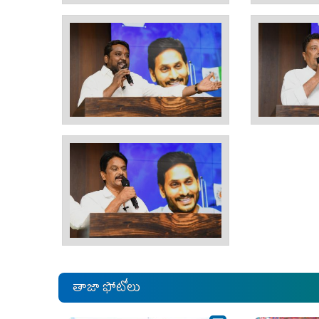
తాజా ఫోటోలు