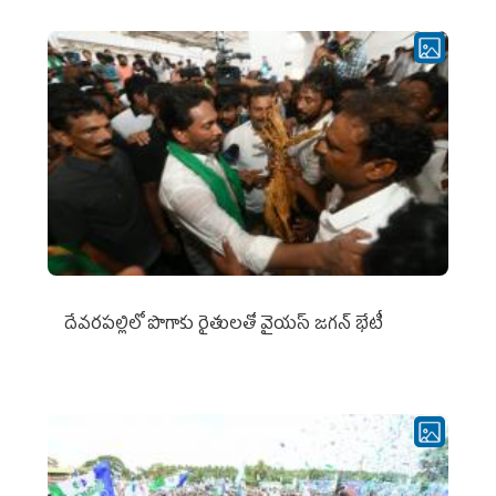
దేవరపల్లిలో పొగాకు రైతులతో వైయస్ జగన్ భేటీ