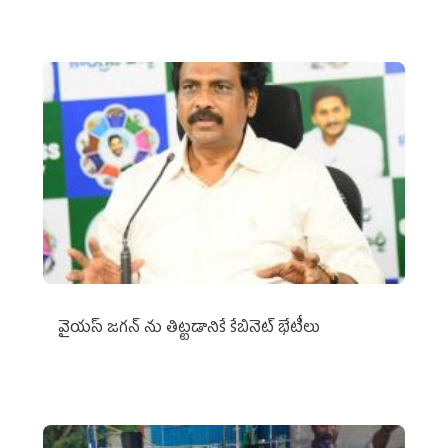
వైయ‌స్ జగన్‌ ను తిట్టడానికే కేబినెట్‌ భేటీలు