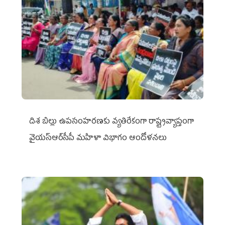
దిశ బిల్లు ఉపసంహరణకు వ్యతిరేకంగా రాష్ట్రవ్యాప్తంగా
వైయ‌స్ఆర్‌సీపీ మహిళా విభాగం ఆందోళనలు