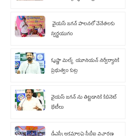
వైయ‌స్ జగన్ పాలనలో చేనేతలకు
స్వర్ణయుగం
కృష్ణా మిల్క్‌ యూనియన్‌ నిర్వీర్యానికి
ప్రభుత్వం కుట్ర
వైయ‌స్ జగన్‌ ను తిట్టడానికే కేబినెట్‌
భేటీలు
డీఎస్సీ అక్రమాలపై సీబీఐ విచారణ