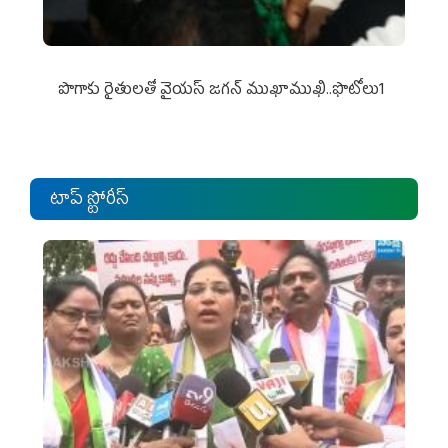
పొగాకు రైతుల‌తో వైయ‌స్ జ‌గ‌న్ ముఖాముఖి..ఫొటోలు1
టాప్ స్టోరీస్