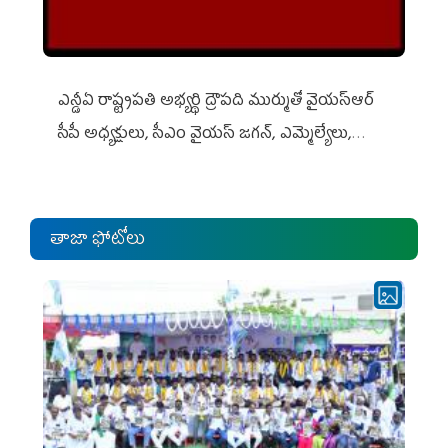
ఎన్డీఏ రాష్ట్ర‌ప‌తి అభ్య‌ర్థి ద్రౌప‌ది ముర్ముతో వైయ‌స్ఆర్
సీపీ అధ్య‌క్షులు, సీఎం వైయ‌స్ జ‌గ‌న్, ఎమ్మెల్యేలు,
ఎంపీల స‌మావేశం
తాజా ఫోటోలు