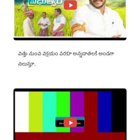
విత్తు నుంచి విక్రయం వరకూ అన్నదాతలకి అండగా
నిలుస్తూ..