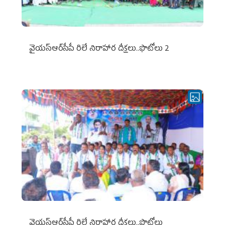
వైయ‌స్ఆర్‌సీపీ రిలే నిరాహార దీక్షలు..ఫొటోలు 2
వైయ‌స్ఆర్‌సీపీ రిలే నిరాహార దీక్షలు..ఫొటోలు