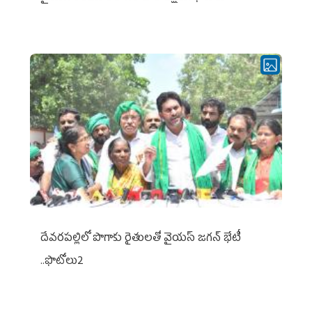
దేవరపల్లిలో పొగాకు రైతులతో వైయస్ జగన్ భేటీ
..ఫొటోలు2