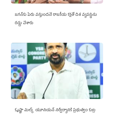
జగన్‌కు పేరు వస్తుందనే రాజకీయ కక్షతో దిశ వ్య‌వ‌స్థ‌ను
రద్దు చేశారు
కృష్ణా మిల్క్‌ యూనియన్‌ నిర్వీర్యానికి ప్రభుత్వం కుట్ర