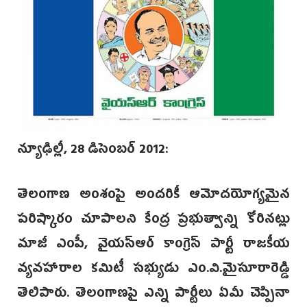
న్యూఢిల్లీ, 28 డిసెంబర్ 2012:
తెలంగాణ అంశంపై అందరికీ ఆమోదయోగ్యమైన
పరిష్కారం చూపాలని కేంద్ర ప్రభుత్వాన్ని కోరినట్లు
మాజీ ఎంపీ, వైయస్ఆర్ కాంగ్రెస్ పార్టీ రాజకీయ
వ్యవహారాల కమిటీ సభ్యుడు ఎం.వి.మైసూరారెడ్డి
తెలిపారు. తెలంగాణపై ఎన్ని పార్టీలు ఏమీ చెప్పినా