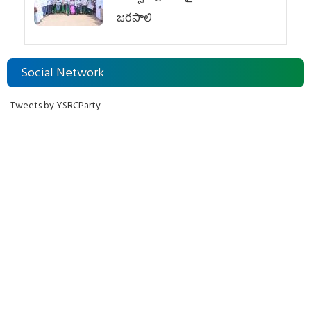
జరపాలి
Social Network
Tweets by YSRCParty