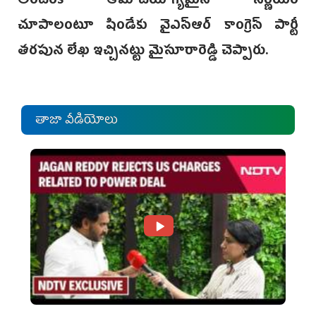
అందరికీ ఆమోదయోగ్యమైన నిర్ణయం
చూపాలంటూ షిండేకు వైఎస్ఆర్ కాంగ్రెస్ పార్టీ
తరపున లేఖ ఇచ్చినట్టు మైసూరారెడ్డి చెప్పారు.
తాజా వీడియోలు