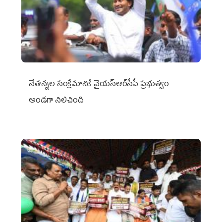
నేతన్నల సంక్షేమానికి వైయ‌స్ఆర్‌సీపీ ప్రభుత్వం
అండగా నిలిచింది