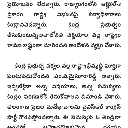
ప్రయోజనం లేదన్నారు. రాజ్యాంగంలోని ఆర్టికల్-3
ప్రకారం రాష్ట్ర విభజనపై సర్వాధికారాలు
కేంద్రానివేనన్నారు. కేంద్ర ప్రభుత్వం
తీసుకుంటున్నఅనాలోచిత నిర్ణయాల వల్ల రాష్ట్రం
రావణ కాష్టంలా మారిందని ఆందోళన వ్యక్తం చేశారు.
కేంద్ర ప్రభుత్వ చర్యల వల్ల రాష్ట్రాభివృద్ధి పూర్తిగా
కుంటుపడుతోందని ఎం.వి.మైసూరారెడ్డి అన్నారు.
ఇప్పటికైనా అన్ని విషయాలు, అన్ని సమస్యలు
కేంద్రం పరిగణలోకి తీసుకోవాలని డిమాండ్ చేశారు.
తెలంగాణ ప్రజల మనోభావాలను వైఎస్ఆర్ కాంగ్రెస్
పార్టీ గౌరవిస్తోందన్నారు. ఈ సమస్యకు ఓ తండ్రిలా