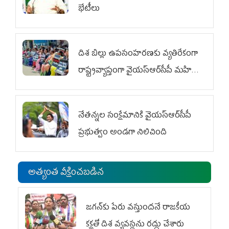
భేటీలు
దిశ బిల్లు ఉపసంహరణకు వ్యతిరేకంగా
రాష్ట్రవ్యాప్తంగా వైయ‌స్ఆర్‌సీపీ మహిళా
విభాగం ఆందోళనలు
నేతన్నల సంక్షేమానికి వైయ‌స్ఆర్‌సీపీ
ప్రభుత్వం అండగా నిలిచింది
అత్యంత వీక్షించబడిన
జగన్‌కు పేరు వస్తుందనే రాజకీయ
కక్షతో దిశ వ్య‌వ‌స్థ‌ను రద్దు చేశారు