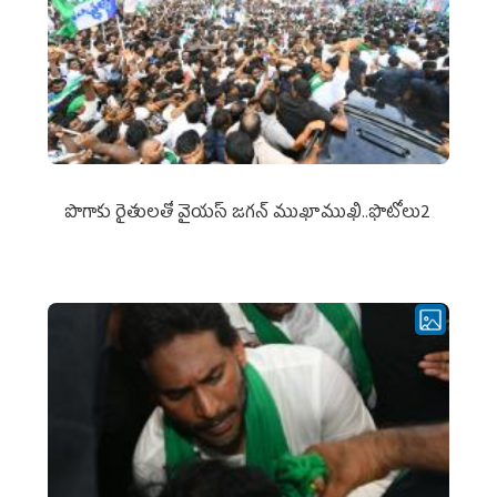
పొగాకు రైతుల‌తో వైయ‌స్ జ‌గ‌న్ ముఖాముఖి..ఫొటోలు2