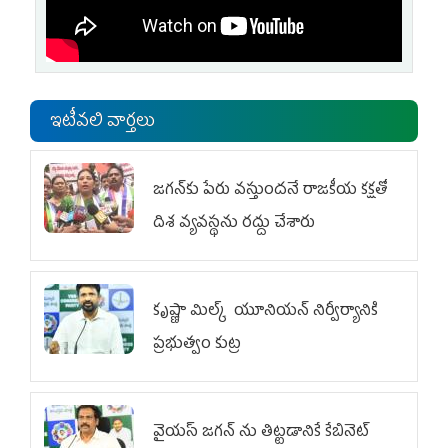
ఇటీవలి వార్తలు
జగన్‌కు పేరు వస్తుందనే రాజకీయ కక్షతో
దిశ వ్య‌వ‌స్థ‌ను రద్దు చేశారు
కృష్ణా మిల్క్‌ యూనియన్‌ నిర్వీర్యానికి
ప్రభుత్వం కుట్ర
వైయ‌స్ జగన్‌ ను తిట్టడానికే కేబినెట్‌