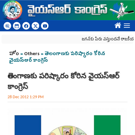
Skip to main content
????
జగన్‌కు పేరు వస్తుందనే రాజకీయ కక్షతో దిశ 
You are here
హోం
»
Others
» తెలంగాణకు పరిష్కారం కోరిన
వైయస్ఆర్ కాంగ్రెస్
తెలంగాణకు పరిష్కారం కోరిన వైయస్ఆర్
కాంగ్రెస్
28 Dec 2012 1:29 PM