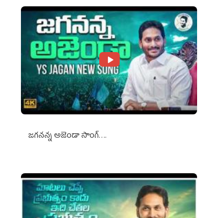
జగనన్న అజెండా సాంగ్….