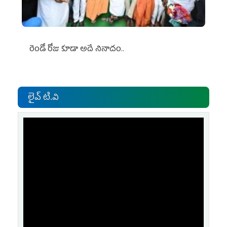
రెండో రోజు కూడా అదే నినాదం..
లైవ్ టి.వి