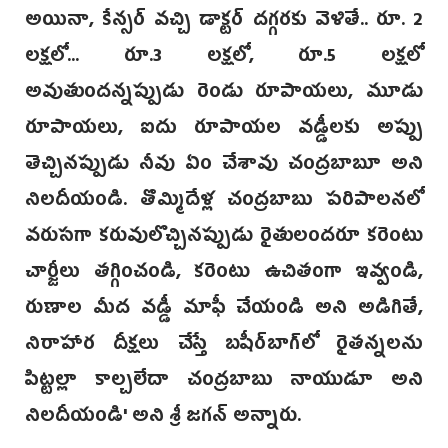
అయినా, ‌కేన్స‌ర్ వచ్చి డాక్టర్ దగ్గరకు వె‌ళితే.. రూ. 2
లక్షలో... రూ.3 లక్షలో, రూ.5 లక్షలో
అవుతుందన్నప్పుడు రెండు రూపాయలు, మూడు
రూపాయలు, ఐదు రూపాయల వడ్డీలకు అప్పు
తెచ్చినప్పుడు నీవు ఏం చేశావు చంద్రబాబూ అని
నిలదీయండి. తొమ్మిదేళ్ల చంద్రబాబు పరిపాలనలో
వరుసగా కరువులొచ్చినప్పుడు రైతులందరూ కరెంటు
చార్జీలు తగ్గించండి, కరెంటు ఉచితంగా ఇవ్వండి,
రుణాల మీద వడ్డీ మాఫీ చేయండి అని అడిగితే,
నిరాహార దీక్షలు చేస్తే బషీర్‌బాగ్‌లో రైతన్నలను
పిట్టల్లా కాల్చలేదా చంద్రబాబు నాయుడూ అని
నిలదీయండి' అని శ్రీ జగన్‌ అన్నారు.