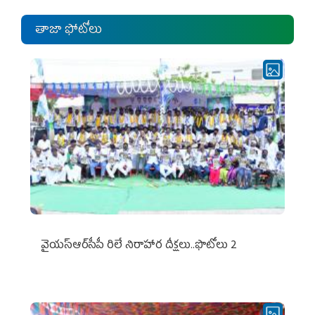
తాజా ఫోటోలు
వైయ‌స్ఆర్‌సీపీ రిలే నిరాహార దీక్షలు..ఫొటోలు 2