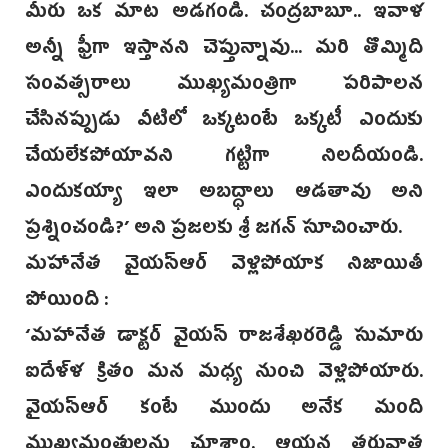
మీరు ఒక మాట అడగండి. చంద్రబాబూ.. ఇవాళ
అన్నీ ఫ్రీగా ఇస్తానని చెప్తున్నావు... మరి తొమ్మిది
సంవత్సరాలు ముఖ్యమంత్రిగా పరిపాలన
చేసినప్పుడు వీటిలో ఒక్కటంటే ఒక్కటీ ఎందుకు
చేయలేకపోయావని గట్టిగా నిలదీయండి.
ఎందుకయ్యా ఇలా అబద్ధాలు ఆడతావు అని
ప్రశ్నించండి?’ అని‌ ప్రజలకు శ్రీ జగన్ సూచించారు.
మహానేత వైయస్ఆర్ వెళ్లిపోయాక నిజాయితీ
‌పోయింది :
‘మహానేత‌ డాక్టర్ వైయస్ రాజశేఖరరెడ్డి ‌సుమారు
ఐదేళ్ళ క్రితం మన మధ్య నుంచి వెళ్లిపోయారు.
వైయస్ఆర్ కంటే ముందు అనేక మంది
ముఖ్యమంత్రులను చూశాం. ఆయన తరువాత