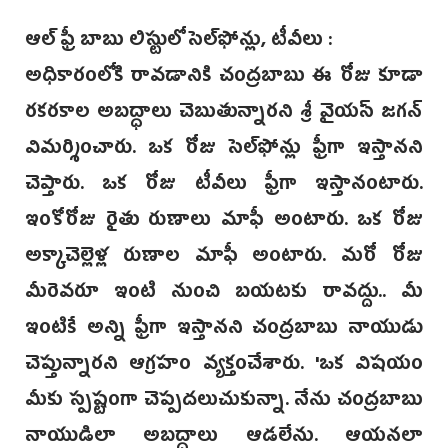
ఆల్‌ ఫ్రీ బాబు లిస్టులో సెల్‌ఫోన్లు, టీవీలు :
అధికారంలోకి రావడానికి చంద్రబాబు ఈ రోజు కూడా
రకరకాల అబద్ధాలు చెబుతున్నారని శ్రీ వైయస్‌ జగన్‌
విమర్శించారు. ఒక రోజు సెల్‌ఫోన్లు ఫ్రీగా ఇస్తానని
చెప్తారు. ఒక రోజు టీవీలు ఫ్రీగా ఇస్తానంటారు.
ఇంకోరోజు రైతు రుణాలు మాఫీ అంటారు. ఒక రోజు
అక్కాచెల్లెళ్ల రుణాల మాఫీ అంటారు. మరో రోజు
మీరెవరూ ఇంటి నుంచి బయటకు రావద్దు.. మీ
ఇంటికే అన్ని ఫ్రీగా ఇస్తానని చంద్రబాబు నాయుడు
చెప్తున్నారని ఆగ్రహం వ్యక్తంచేశారు. 'ఒక విషయం
మీకు స్పష్టంగా చెప్పదలుచుకున్నా. నేను చంద్రబాబు
నాయుడిలా అబద్ధాలు ఆడలేను. ఆయనలా