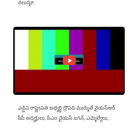
నిలుస్తూ..
ఎన్డీఏ రాష్ట్ర‌ప‌తి అభ్య‌ర్థి ద్రౌప‌ది ముర్ముతో వైయ‌స్ఆర్
సీపీ అధ్య‌క్షులు, సీఎం వైయ‌స్ జ‌గ‌న్, ఎమ్మెల్యేలు,
ఎంపీల స‌మావేశం