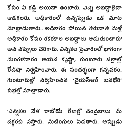
కోసం ఏ గడ్డి అయినా తింటారు. ఎన్ని అబద్ధాలైనా
ఆడగలరు. అధికారంలో ఉన్నప్పుడు ఒక మాట
మాట్లాడుతారు.. అధికారం పోయిన తరువాత మళ్లీ
అధికారం కోసం రకరకాల అబద్ధాలు ఆడుతుంటారు'
అని నిప్పులు చెరిగారు. ఎన్నికల ప్రచారంలో భాగంగా
మంగళవారం ఆయన కృష్ణా, గుంటూరు జిల్లాల్లో
రోడ్‌షో నిర్వహించారు. ఈ సందర్భంగా గన్నవరం,
గుంటూరుల్లో నిర్వహించిన ‘వైయస్‌ఆర్ జనభేరి’
సభల్లో మాట్లాడారు.‌
'ఎన్నికల వేళ రాబోయే రోజుల్లో చంద్రబాబు మీ
దగ్గరకు వస్తారు. మీటింగులు పెడతారు. అప్పుడు