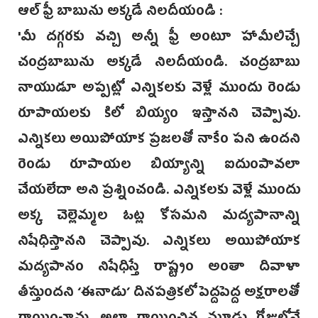
ఆల్‌ ఫ్రీ బాబును అక్కడే నిలదీయండి :
'మీ దగ్గరకు వచ్చి అన్నీ ఫ్రీ అంటూ హామీలిచ్చే
చంద్రబాబును అక్కడే నిలదీయండి. చంద్రబాబు
నాయుడూ అప్పట్లో ఎన్నికలకు వెళ్లే ముందు రెండు
రూపాయలకు కిలో బియ్యం ఇస్తానని చెప్పావు.
ఎన్నికలు అయిపోయాక ప్రజలతో నాకేం పని ఉందని
రెండు రూపాయల బియ్యాన్ని ఐదుంపావలా
చేయలేదా అని ప్రశ్నించండి. ఎన్నికలకు వెళ్లే ముందు
అక్క చెల్లెమ్మల ఓట్ల కోసమని మద్యపానాన్ని
నిషేధిస్తానని చెప్పావు. ఎన్నికలు అయిపోయాక
మద్యపానం నిషేధిస్తే రాష్ట్రం అంతా దివాళా
తీస్తుందని ‘ఈనాడు’ దినపత్రికలో పెద్దపెద్ద అక్షరాలతో