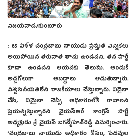
విజయవాడ/గుంటూరు
: 65 ఏళ్ళ చంద్రబాబు నాయుడు ప్రస్తుత ఎన్నికలు
అయిపోయిన తరువాత తాను ఉండనని, తన పార్టీ
కూడా ఉండదని ఆయనకు తెలుసు. అందుకే
అడ్డగోలుగా అబద్ధాలు ఆడుతున్నారు.
విశ్వసనీయతలేని రాజకీయాలు చేస్తున్నారు. ఏదైనా
చేసి, ఏమైనా చెప్పి అధికారంలోకి రావాలని
ప్రయత్నిస్తున్నారని వైయస్‌ఆర్‌ కాంగ్రెస్ పార్టీ
అ‌ధ్యక్షుడు శ్రీ వైయస్ జగన్మోహన్‌రెడ్డి విమర్శించారు.
‘చంద్రబాబు నాయుడు అధికారం కోసం, పదవుల