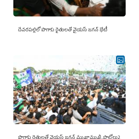
దేవరపల్లిలో పొగాకు రైతులతో వైయస్ జగన్ భేటీ
పొగాకు రైతుల‌తో వైయ‌స్ జ‌గ‌న్ ముఖాముఖి..ఫొటోలు2