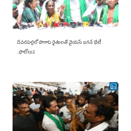
దేవరపల్లిలో పొగాకు రైతులతో వైయస్ జగన్ భేటీ
..ఫొటోలు2