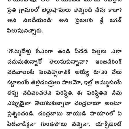
రాయించావు. అలా రాయించిన మూడు రోజుల్లోనే
ప్రతి గ్రామంలో బెల్టుషాపులు తెచ్చింది నీవు కాదా?
అని నిలదీయండి' అని ప్రజలకు శ్రీ జగన్
పిలుపునిచ్చారు.
‌'తొమ్మిదేళ్లు సీఎంగా ఉండి పేదోడి పిల్లలు ఎలా
చదువుతున్నారో తెలుసుకున్నావా? ఇంజనీరింగ్
చదవాలంటే సంవత్సరానికి‌ అయ్యే రూ.30 వేలు
కట్టాలంటే తల్లిదండ్రులు పొలమో, ఇల్లో అమ్ముకుంటే
తప్ప చదివించలేని పరిస్థితి. ఈ పరిస్థితిని నీవు
ఎప్పుడైనా తెలుసుకున్నావా చంద్రబాబూ అంటూ
ప్రశ్నించండి. చంద్రబాబు నాయుడి హయాంలో ఏ
పేదవాడికైనా గుండెపోటు వచ్చినా, యాక్సిడెంట్