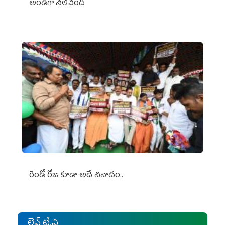
అండగా నిలిచింది
రెండో రోజు కూడా అదే నినాదం..
లైవ్ టి.వి