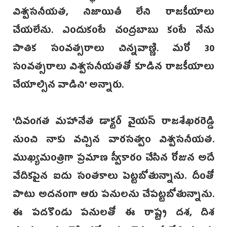
విశ్వసనీయత, నిజాయితీ లేని రాజకీయాలు
చేయలేను. ఎందుకంటే చంద్రబాబు కంటే నేను
పాతిక సంవత్సరాలు చిన్నవాణ్ణి. మరో 30
సంవత్సరాలు విశ్వసనీయతతో కూడిన రాజకీయాలు
చేయాల్సిన వాడిని' అన్నారు.
‌'దివంగత మహానేత డాక్టర్ వైయస్ రాజశేఖరరెడ్డి
నుంచి నాకు వచ్చిన వారసత్వం విశ్వసనీయత.
ముఖ్యమంత్రిగా ప్రమాణ స్వీకారం చేసిన రోజున అదే
వేదికపైన ఐదు సంతకాలు పెట్టబోతున్నాను. దీంతో
పాటు అదనంగా ఆరు పనులను చేపట్టబోతున్నాను.
ఈ పదకొండు పనులతో ఈ రాష్ట్ర దశ, దిశ