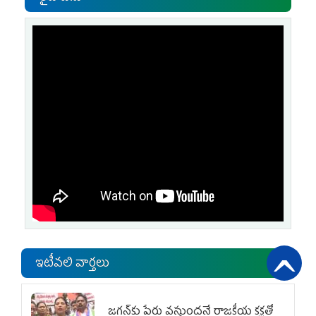
ఇటీవలి వార్తలు
జగన్‌కు పేరు వస్తుందనే రాజకీయ కక్షతో