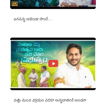
జగనన్న అజెండా సాంగ్….
విత్తు నుంచి విక్రయం వరకూ అన్నదాతలకి అండగా