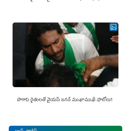
పొగాకు రైతుల‌తో వైయ‌స్ జ‌గ‌న్ ముఖాముఖి..ఫొటోలు1