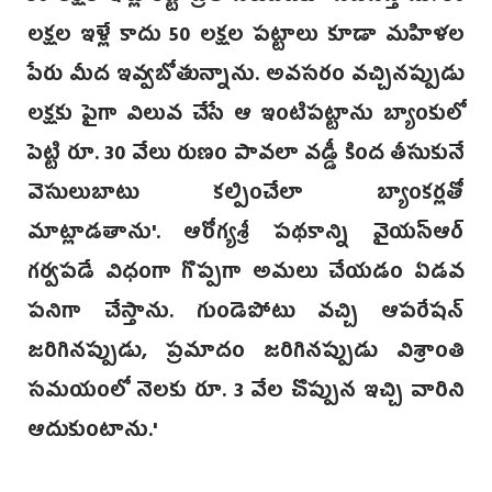
లక్షల ఇళ్లే కాదు 50 లక్షల పట్టాలు కూడా మహిళల
పేరు మీద ఇవ్వబోతున్నాను. అవసరం వచ్చినప్పుడు
లక్షకు పైగా విలువ చేసే ఆ ఇంటిపట్టాను బ్యాంకులో
పెట్టి రూ. 30 వేలు రుణం పావలా వడ్డీ కింద తీసుకునే
వెసులుబాటు కల్పించేలా బ్యాంకర్లతో
మాట్లాడతాను'. ఆరోగ్యశ్రీ పథకాన్ని వైయస్ఆర్
గర్వపడే విధంగా గొప్పగా అమలు చే‌యడం ఏడవ
పనిగా చేస్తాను. గుండెపోటు వచ్చి ఆపరేషన్‌
జరిగినప్పుడు, ప్రమాదం జరిగినప్పుడు విశ్రాంతి
సమయంలో నెలకు రూ. 3 వేల చొప్పున ఇచ్చి వారిని
ఆదుకుంటాను.'