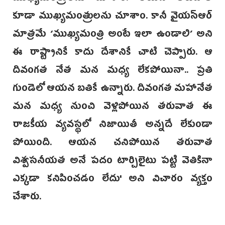
కూడా ముఖ్యమంత్రులను చూశాం. కానీ వై‌యస్ఆర్
మాత్రమే ‘ముఖ్యమంత్రి అంటే ఇలా ఉండాలి’ అని
ఈ రాష్ట్రానికే కాదు దేశానికే చాటి చెప్పారు. ఆ
దివంగత నేత మన మధ్య లేకపోయినా.. ప్రతి
గుండెలో ఆయన బతికే ఉన్నా‌రు. దివంగత మహానేత
మన మధ్య నుంచి వెళ్లిపోయిన తరువాత ఈ
రాజకీయ వ్యవస్థలో నిజాయితీ అన్నదే లేకుండా
పోయింది. ఆయన చనిపోయిన తరువాత
విశ్వసనీయత అనే పదం టార్చిలైటు పట్టి వెతికినా
ఎక్కడా కనిపించడం లేదు' అని విచారం వ్యక్తం
చేశారు.