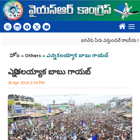
Skip to main content
????
జగన్‌కు పేరు వస్తుందనే రాజకీయ కక్షతో దిశ వ్య‌
You are here
హోం
»
Others
» ఎన్నికలయ్యాక బాబు గాయబ్
ఎన్నికలయ్యాక బాబు గాయబ్
30 Apr 2014 2:54 PM