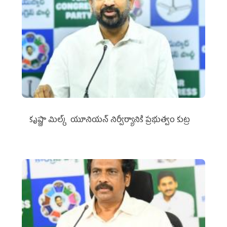
కృష్ణా మిల్క్‌ యూనియన్‌ నిర్వీర్యానికి ప్రభుత్వం కుట్ర