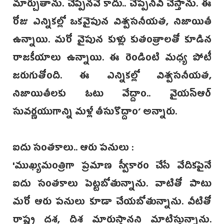
మార్చుతాను. చెప్పినవే కాదు.. చెప్పనివీ చేస్తాను. ఈ
రోజు ఎన్నికల్లో ఒకవైపున విశ్వసనీయత, నిజాయితీ
ఉన్నాయి. మరో వైపున కుళ్లు కుతంత్రాలతో కూడిన
రాజకీయాలు ఉన్నాయి. ఈ రెండింటి మధ్య పోటీ
జరుగుతోంది. ఈ ఎన్నికల్లో విశ్వసనీయత,
నిజాయితీలకు ఓటు వేద్దాం.. వై‌యస్ఆర్
సువర్ణయుగాన్ని మళ్లీ తీసుకొద్దాం’‌ అన్నారు.
ఐదు సంతకాలు.. ఆరు పనులు :
'ముఖ్యమంత్రిగా ప్రమాణ స్వీకారం చేసే వేదికపైనే
ఐదు సంతకాలు పెట్టబోతున్నాను. వాటితో పాటు
మరో ఆరు పనులు కూడా చేయబోతున్నాను. వీటితో
రాష్ట్ర దశ, దిశ మారుస్తానని మాటిస్తున్నాను.