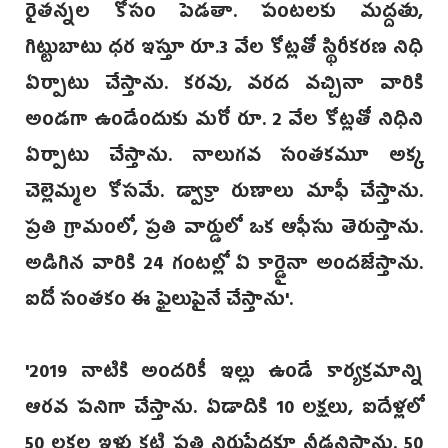
రైతన్నల కోసం పెడతా. పంటలకు మద్దతు,
గిట్టుబాటు ధర ఇస్తూ రూ.3 వేల కోట్లతో స్థిరీకరణ నిధి
ఏర్పాటు చేస్తాను. కరవు, వరద వచ్చినా వారికి
అండగా ఉండేందుకు మరో రూ. 2 వేల కోట్లతో నిధిని
ఏర్పాటు చేస్తాను. నాలుగవ సంతకమూ అక్క
చెల్లెమ్మల కోసమే. డ్వాక్రా రుణాలు మాఫీ చేస్తాను.
ప్రతి గ్రామంలో, ప్రతి వార్డులో ఒక ఆఫీసు తెరుస్తాను.
అడిగిన వారికి 24 గంటల్లో ఏ కార్డైనా అందజేస్తాను.
ఐదో సంతకం ఈ ఫైలుపైనే చేస్తాను'.
'2019 నాటికి అందరికీ ఇల్లు ఉండే కార్యక్రమాన్ని
ఆరవ పనిగా చేస్తాను. ఏడాదికి 10 లక్షలు, ఐదేళ్లలో
50 లక్షల ఇళ్లు కట్టి ప్రతి నిరుపేదకూ నీడనిస్తాను. 50