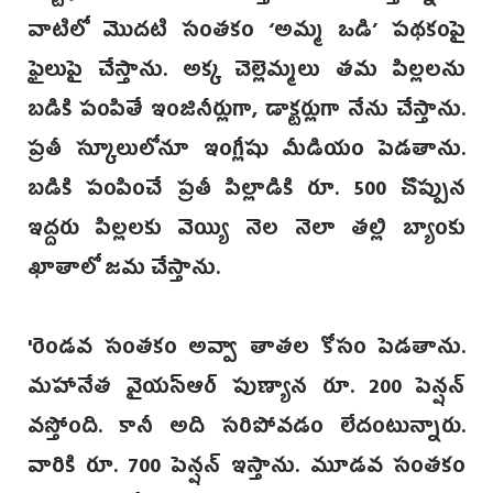
వాటిలో మొదటి సంతకం ‘అమ్మ ఒడి’ పథకంపై
ఫైలుపై చేస్తాను. అక్క చెల్లెమ్మలు తమ పిల్లలను
బడికి పంపితే ఇంజినీర్లుగా, డాక్టర్లుగా నేను చేస్తాను.
ప్రతీ స్కూలులోనూ ఇంగ్లీషు మీడియం పెడతాను.
బడికి పంపించే ప్రతీ పిల్లాడికి రూ. 500 చొప్పున
ఇద్దరు పిల్లలకు వెయ్యి నెల నెలా తల్లి బ్యాంకు
ఖాతాలో జమ చేస్తాను.
‌'రెండవ సంతకం అవ్వా తాతల కోసం పెడతాను.
మహానేత వైయస్ఆర్ పుణ్యాన రూ. 200 పెన్షన్
వ‌స్తోంది. కానీ అది సరిపోవడం లేదంటున్నారు.
వారికి రూ. 700 పెన్షన్ ఇస్తాను. మూడ‌వ సంతకం