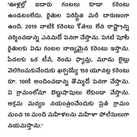
'ఊళ్లల్లో ఐదారు గంటలు కూడా కరెంటు
ఉండటంలేదు. రైతుల పరిస్థితి మరీ దారుణంగా
ఉంది. 2019 నాటికి కరెంటు కోతలు లేని రాష్ట్రాన్ని
నిర్మించడాన్ని ఎనిమిదో పనిగా చేస్తాను. పగటి పూటే
రైతులకు ఏడు గంటల నాణ్యమైన కరెంటు ఇస్తాను.
పేదలకు ఒక టీవీ, రెండు ఫ్యాన్లు, మూడు లైట్లు
వెలిగించుకునేందుకు ఖర్చయ్యే 150 యూనిట్ల కరెంటు
రూ. 100కే అందించడాన్ని తొమ్మిదో పనిగా చేస్తాను.
ఏ గ్రామంలోనూ బెల్టుషాపులు లేకుండా చేస్తాను.
అక్రమ మద్యం నియంత్రించేందుకు ప్రతీ గ్రామం
నుంచి 10 మంది మహిళలను మహిళా పోలీసులుగా
నియమిస్తాను.'