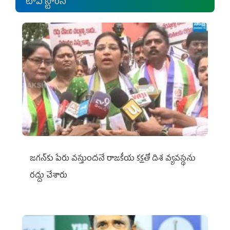
టాప్ స్టోరీస్
జగన్‌కు పేరు వస్తుందనే రాజకీయ కక్షతో దిశ వ్య‌వ‌స్థ‌ను
రద్దు చేశారు