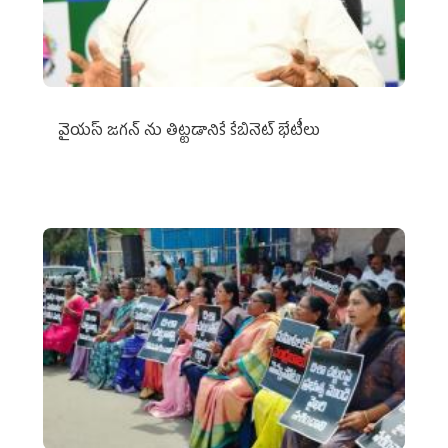
వైయ‌స్ జగన్‌ ను తిట్టడానికే కేబినెట్‌ భేటీలు