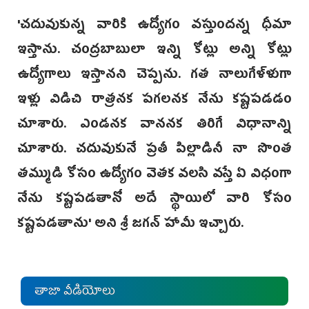
'చదువుకున్న వారికి ఉద్యోగం వస్తుందన్న ధీమా
ఇస్తాను. చంద్రబాబులా ఇన్ని కోట్లు అన్ని కోట్లు
ఉద్యోగాలు ఇస్తానని చెప్పను. గత నాలుగేళ్ళుగా
ఇళ్లు విడిచి రాత్రనక పగలనక నేను కష్టపడడం
చూశారు. ఎండనక వాననక తిరిగే విధానాన్ని
చూశారు. చదువుకునే ప్రతీ పిల్లాడినీ నా సొంత
తమ్ముడి కోసం ఉద్యోగం వెతక వలసి వస్తే ఏ విధంగా
నేను కష్టపడతానో అదే స్థాయిలో వారి కోసం
కష్టపడతాను' అని శ్రీ జగన్‌ హామీ ఇచ్చారు.
తాజా వీడియోలు