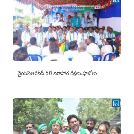
వైయ‌స్ఆర్‌సీపీ రిలే నిరాహార దీక్షలు..ఫొటోలు