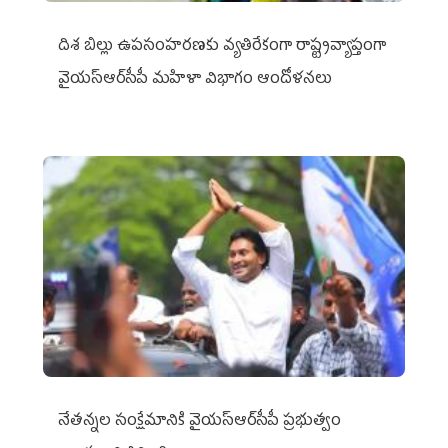
దిశ బిల్లు ఉపసంహరణకు వ్యతిరేకంగా రాష్ట్రవ్యాప్తంగా
వైయ‌స్ఆర్‌సీపీ మహిళా విభాగం ఆందోళనలు
నేతన్నల సంక్షేమానికి వైయ‌స్ఆర్‌సీపీ ప్రభుత్వం