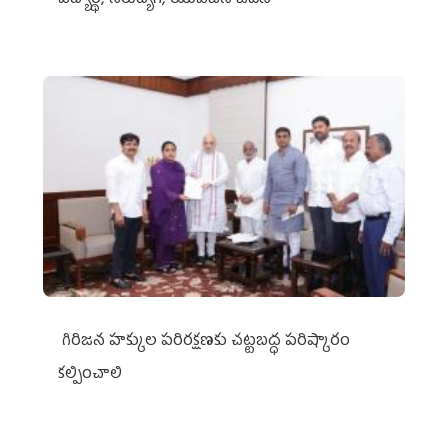
గిరిజన హక్కుల పరిరక్షణకు చట్టబద్ధ పరిష్కారం
కల్పించాలి