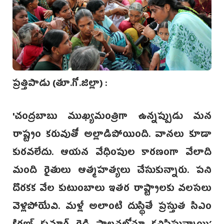
ప్రత్తిపాడు (తూ.గో.జిల్లా) :
'చంద్రబాబు ముఖ్యమంత్రిగా ఉన్నప్పుడు మన
రాష్ట్రం కరువుతో అల్లాడిపోయింది. వానలు కూడా
కురవలేదు. ఆయన వేధింపుల కారణంగా వేలాది
మంది రైతులు ఆత్మహత్యలు చేసుకున్నారు. పని
దొరకక వేల కుటుంబాలు ఇతర రాష్ట్రాలకు వలసలు
వెళ్లిపోయేవి. మళ్లీ అలాంటి దుస్థితే ప్రస్తుత సిఎం