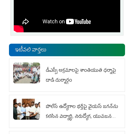
ఇటీవలి వార్తలు
డీఎస్సీ అక్రమాలపై శాంతియుత ధర్నాపై
దాడి దుర్మార్గం
పోలీస్ ఉద్యోగాల భర్తీపై వైయస్ జగన్‌ను
కలిసిన విద్యార్థి, నిరుద్యోగ, యువజన
జేఏసీ