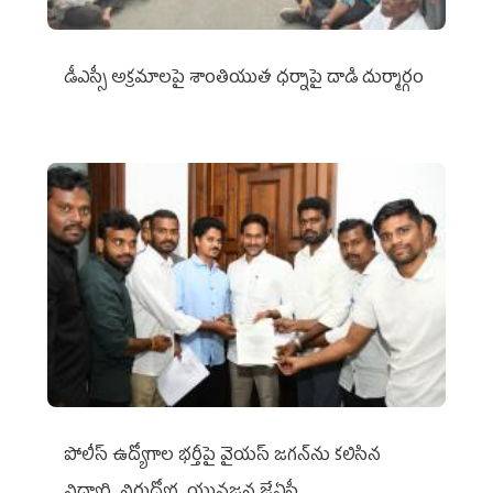
డీఎస్సీ అక్రమాలపై శాంతియుత ధర్నాపై దాడి దుర్మార్గం
పోలీస్ ఉద్యోగాల భర్తీపై వైయస్ జగన్‌ను కలిసిన
విద్యార్థి, నిరుద్యోగ, యువజన జేఏసీ