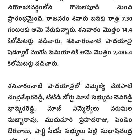
నియోజకవర్గంలోని రౌతులపూడి నుంచి
ప్రారంభమైంది. రాజవరం శివారు బసకు రాత్రి 7.30
గంటలకు ఆమె చేరుకున్నారు. శనివారం మొత్తం 14.4
కిలోమీటర్లు నడిచారు. శనివారంనాటి పాదయాత్ర
షెడ్యూల్‌ ముగిసే సమయానికి ఆమె మొత్తం 2,486.4
కిలోమీటర్లు నడిచారు.
శనివారంనాటి పాదయాత్రలో ఎమ్మెల్యే మేకపాటి
చంద్రశేఖరరెడ్డి, టిటిడి బోర్డు మాజీ సభ్యుడు చెవిరెడ్డి
భాస్కరరెడ్డి, మాజీ ఎమ్మెల్యేలు వరుపుల
సుబ్బారావు, ముదునూరి ప్రసాదరాజు, పెండెం
దొరబాబు, పార్టీ సీజీసీ సభ్యులు పిల్లి సుభాష్‌చంద్ర‌