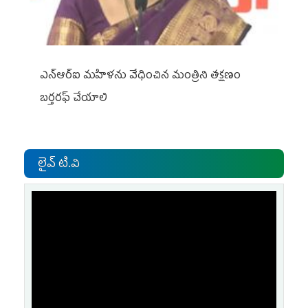
ఎన్ఆర్ఐ మహిళను వేధించిన మంత్రిని త‌క్ష‌ణం
బ‌ర్త‌ర‌ఫ్ చేయాలి
లైవ్ టి.వి