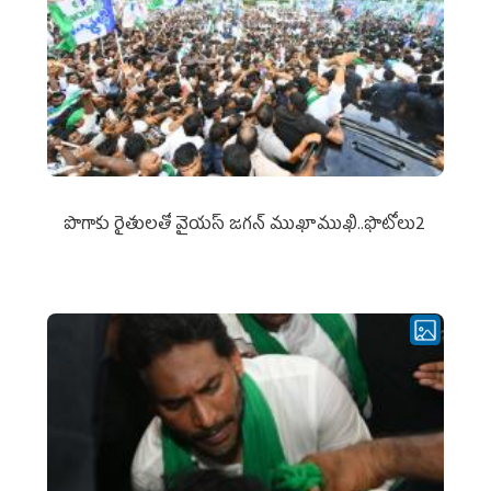
పొగాకు రైతుల‌తో వైయ‌స్ జ‌గ‌న్ ముఖాముఖి..ఫొటోలు2