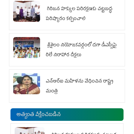
గిరిజన హక్కుల పరిరక్షణకు చట్టబద్ధ
పరిష్కారం కల్పించాలి
శ్రీశైలం నియోజకవర్గంలో దగా డీఎస్సీపై
రిలే నిరాహార దీక్షలు
ఎన్‌ఆర్‌ఐ మహిళను వేధించిన రాష్ట్ర
మంత్రి
అత్యంత వీక్షించబడిన