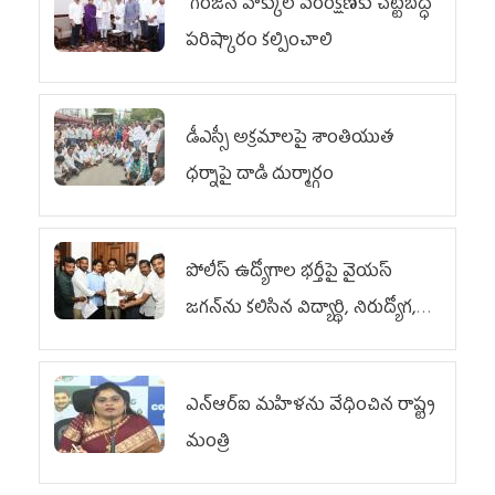
గిరిజన హక్కుల పరిరక్షణకు చట్టబద్ధ
పరిష్కారం కల్పించాలి
డీఎస్సీ అక్రమాలపై శాంతియుత
ధర్నాపై దాడి దుర్మార్గం
పోలీస్ ఉద్యోగాల భర్తీపై వైయస్
జగన్‌ను కలిసిన విద్యార్థి, నిరుద్యోగ,
యువజన జేఏసీ
ఎన్‌ఆర్‌ఐ మహిళను వేధించిన రాష్ట్ర
మంత్రి