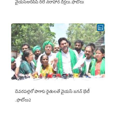
వైయ‌స్ఆర్‌సీపీ రిలే నిరాహార దీక్షలు..ఫొటోలు
దేవరపల్లిలో పొగాకు రైతులతో వైయస్ జగన్ భేటీ
..ఫొటోలు2