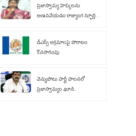
ప్రజాస్వామ్య హక్కులను
అణచివేయడం రాజ్యాంగ స్ఫూర్తికి
విరుద్ధం
డీఎస్సీ అక్రమాలపై పోరాటం
కొనసాగింపు
వెన్నుపోటు పార్టీ పాలనలో
ప్రజాస్వామ్యం ఖూనీ..