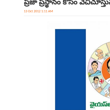
ప్రజా ప్రస్థానం కోసం వేచిచూస్తు
13 Oct 2012 1:11 AM