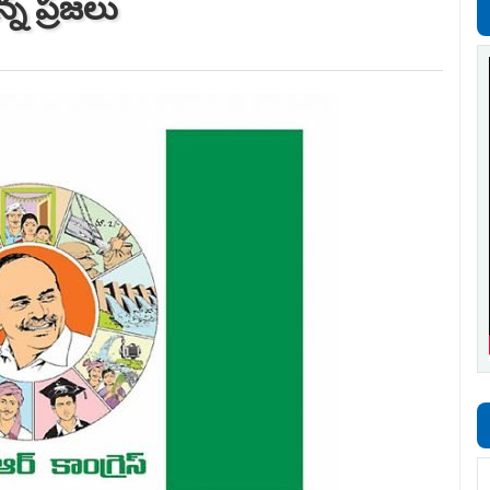
న్న ప్రజలు