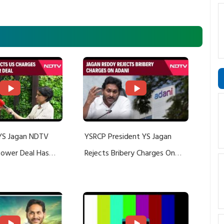
YS Jagan NDTV
YSRCP President YS Jagan
 Power Deal Has
Rejects Bribery Charges On
Do With Adani: YS
Adani, Threatens Defamation
ts US Charges
Suit Against Media Groups