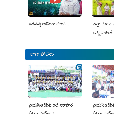
జగనన్న అజెండా సాంగ్….
విత్తు నుంచి
అన్నదాతలకి 
తాజా ఫోటోలు
వైయ‌స్ఆర్‌సీపీ రిలే నిరాహార
వైయ‌స్ఆర్‌సీ