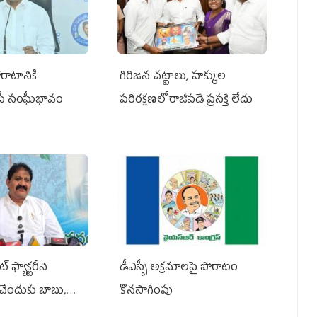
రాటానికి
గిరిజన చట్టాలు, హక్కుల
ీపీ సంఘీభావం
పరిరక్షణలో రాజీపడే ప్రసక్తే లేదు
 ఫ్యాక్టరీని
డీఎస్సీ అక్రమాలపై పోరాటం
ేందుకు బాబు,
కొనసాగింపు