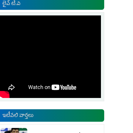
లైవ్ టి.వి
ఇటీవలి వార్తలు