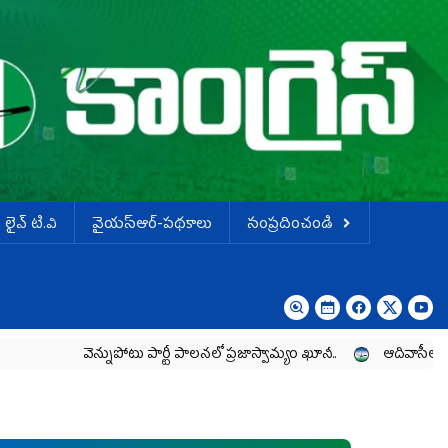
లైవ్ టి.వి
వైయస్ఆర్-పథకాలు
సంప్రదించండి
వెన్నుపోటు పార్టీ పాలనలో ప్రజాస్వామ్యం ఖూనీ..
ఆదివాసీల పోరాటానికి 