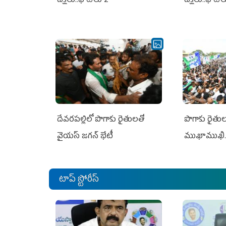
దీక్షలు..ఫొటోలు 2
దీక్షలు..ఫొటో
దేవరపల్లిలో పొగాకు రైతులతో
పొగాకు రైతుల‌
వైయస్ జగన్ భేటీ
ముఖాముఖి.
టాప్ స్టోరీస్