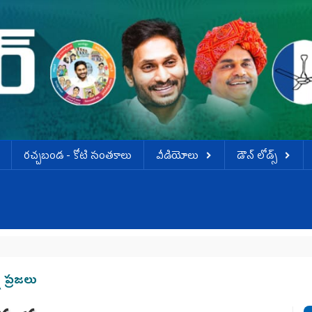
ర‌చ్చ‌బండ‌ - కోటి సంత‌కాలు
వీడియోలు
డౌన్ లోడ్స్
న ప్రజలు