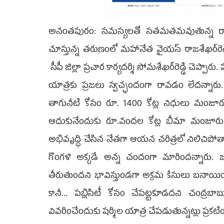
అనంతపురం: సమస్యలతో సతమతమవుతున్న రాష్ట్
చూస్తున్న తరుణంలో మహానేత వైయస్ రాజశేఖర్‌రెడ్డి
సీపీ జిల్లా ప్రచార కార్యదర్శి సోమశేఖర్‌రెడ్డి చెప్ప
యాత్రకు ప్రజలు స్వచ్ఛందంగా రావడం లేదన్నార
తాగునీటి కోసం రూ. 1400 కోట్ల నిధులు మంజూరు 
ఆదుకునేందుకు రూ.వందల కోట్ల బీమా మంజూరు 
అభివృద్ధి చేసిన నేతగా ఆయన చరిత్రలో నిలిచిపోత
గొంగళి అక్కడే అన్న చందంగా మారిందన్నారు. జగ
తీరుతుందని భావిస్తుండగా అక్రమ కేసులు బనాయించి 
కానీ... పబ్లిసిటీ కోసం చేపట్టకూడదని చంద్రబా
వివరించేందుకు షర్మిల యాత్ర చేపడుతున్నట్లు ప్రకటి