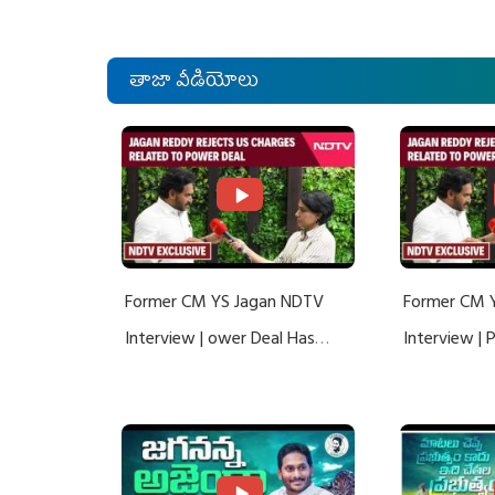
తాజా వీడియోలు
Former CM YS Jagan NDTV
Former CM 
Interview | ower Deal Has
Interview |
Nothing To Do With Adani: YS
Nothing To 
Jagan Rejects US Charges
Jagan Rejec