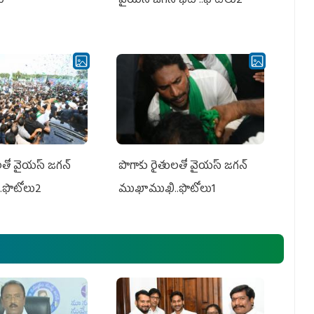
లు
వైయస్ జగన్ భేటీ ..ఫొటోలు2
తో వైయ‌స్ జ‌గ‌న్
పొగాకు రైతుల‌తో వైయ‌స్ జ‌గ‌న్
.ఫొటోలు2
ముఖాముఖి..ఫొటోలు1