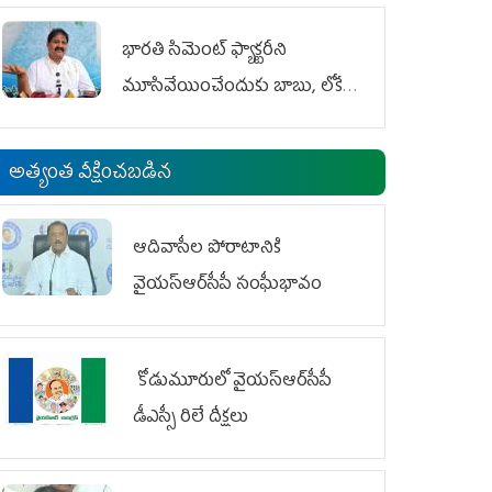
భారతి సిమెంట్ ఫ్యాక్టరీని
మూసివేయించేందుకు బాబు, లోకేశ్
కుట్ర
అత్యంత వీక్షించబడిన
ఆదివాసీల పోరాటానికి
వైయ‌స్ఆర్‌సీపీ సంఘీభావం
కోడుమూరులో వైయ‌స్ఆర్‌సీపీ
డీఎస్సీ రిలే దీక్షలు