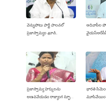
వెన్నుపోటు పార్టీ పాలనలో
ఆదివాసీల పో
ప్రజాస్వామ్యం ఖూనీ..
వైయ‌స్ఆర్‌స
ప్రజాస్వామ్య హక్కులను
భారతి సిమెంట్
అణచివేయడం రాజ్యాంగ స్ఫూర్తికి
మూసివేయించ
విరుద్ధం
లోకేశ్ కుట్ర