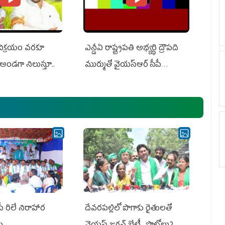
 విక్రయం వరకూ
ఎన్డీఏ రాష్ట్ర‌ప‌తి అభ్య‌ర్థి ద్రౌప‌ది
అండగా నిలుస్తూ..
ముర్ముతో వైయ‌స్ఆర్ సీపీ
అధ్య‌క్షులు, సీఎం వైయ‌స్ జ‌గ‌న్,
ఎమ్మెల్యేలు, ఎంపీల స‌మావేశం
పీ రిలే నిరాహార
దేవరపల్లిలో పొగాకు రైతులతో