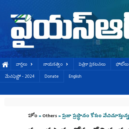
Skip to main content
వార్తలు
నాయకత్వం
పత్రికా ప్రకటనలు
ఫోటోలు
మేనిఫెస్టో - 2024
Donate
English
You are here
హోం
»
Others
» ప్రజా ప్రస్థానం కోసం వేచిచూస్తున్