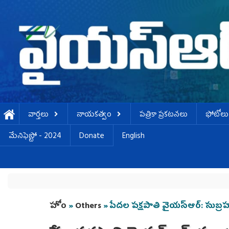
Skip to main content
వార్తలు
నాయకత్వం
పత్రికా ప్రకటనలు
ఫోటోలు
మేనిఫెస్టో - 2024
Donate
English
You are here
హోం
»
Others
» పేదల పక్షపాతి వైయస్ఆర్: సుబ్రహ్మ