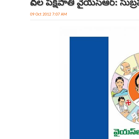
పేదల పక్షపాతి వైయస్ఆర్: సుబ్రహ్
09 Oct 2012 7:07 AM