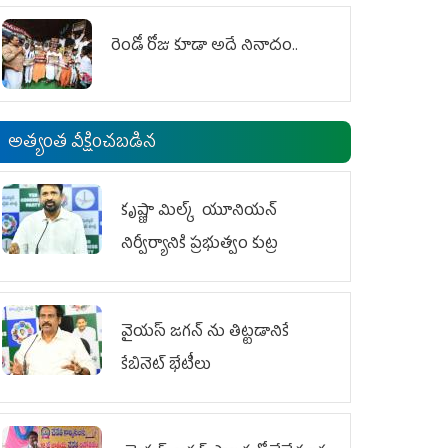
రెండో రోజు కూడా అదే నినాదం..
అత్యంత వీక్షించబడిన
కృష్ణా మిల్క్‌ యూనియన్‌
నిర్వీర్యానికి ప్రభుత్వం కుట్ర
వైయ‌స్ జగన్‌ ను తిట్టడానికే
కేబినెట్‌ భేటీలు