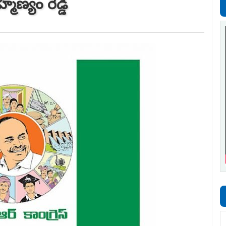
మణ్యం రెడ్డి