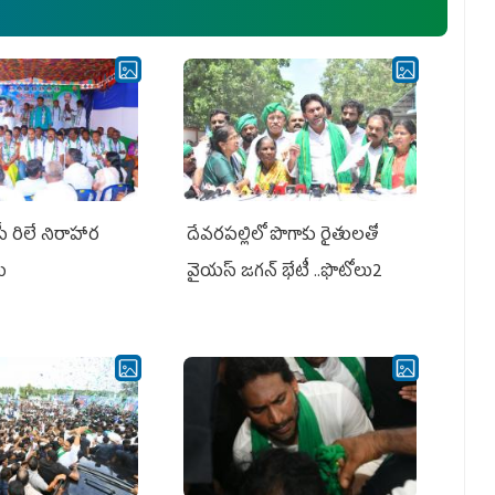
పీ రిలే నిరాహార
దేవరపల్లిలో పొగాకు రైతులతో
లు
వైయస్ జగన్ భేటీ ..ఫొటోలు2