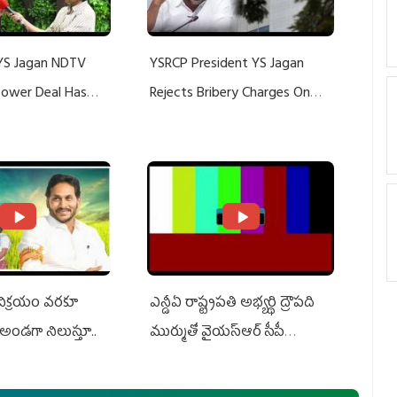
YS Jagan NDTV
YSRCP President YS Jagan
 Power Deal Has
Rejects Bribery Charges On
Do With Adani: YS
Adani, Threatens Defamation
ts US Charges
Suit Against Media Groups
 విక్రయం వరకూ
ఎన్డీఏ రాష్ట్ర‌ప‌తి అభ్య‌ర్థి ద్రౌప‌ది
అండగా నిలుస్తూ..
ముర్ముతో వైయ‌స్ఆర్ సీపీ
అధ్య‌క్షులు, సీఎం వైయ‌స్ జ‌గ‌న్,
ఎమ్మెల్యేలు, ఎంపీల స‌మావేశం