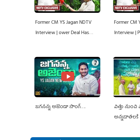
Former CM YS Jagan NDTV
Former CM 
Interview | ower Deal Has
Interview |
Nothing To Do With Adani: YS
Nothing To 
Jagan Rejects US Charges
Jagan Rejec
జగనన్న అజెండా సాంగ్….
విత్తు నుంచి
అన్నదాతలకి 