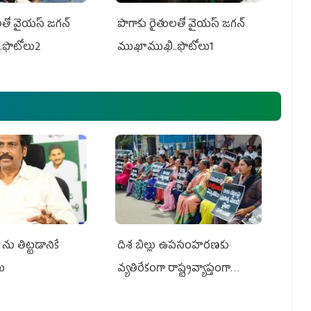
తో వైయ‌స్ జ‌గ‌న్
పొగాకు రైతుల‌తో వైయ‌స్ జ‌గ‌న్
.ఫొటోలు2
ముఖాముఖి..ఫొటోలు1
ను తిట్టడానికే
దిశ బిల్లు ఉపసంహరణకు
లు
వ్యతిరేకంగా రాష్ట్రవ్యాప్తంగా
వైయ‌స్ఆర్‌సీపీ మహిళా విభాగం