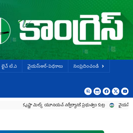
లైవ్ టి.వి
వైయస్ఆర్-పథకాలు
సంప్రదించండి
కృష్ణా మిల్క్‌ యూనియన్‌ నిర్వీర్యానికి ప్రభుత్వం కుట్ర
వైయ‌స్ జగన్‌ ను తిట్టడా