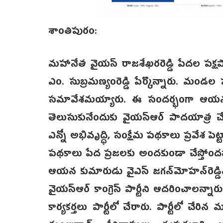
శాంతిపురం:
మహానేత వైయస్ రాజశేఖరరెడ్డి పేదల పక్షపాతి
ఎం. సుబ్రమణ్యంరెడ్డి పేర్కొన్నారు. మండల
సమావేశమయ్యారు. ఈ సందర్భంగా ఆయన మా
తెలుసుకునేందుకు వైయస్ఆర్ పాదయాత్ర 
ఎన్నో అభివృద్ధి, సంక్షేమ పథకాలు ప్రవేశ పెట్ట
పథకాలు పేద ప్రజలకు అందకుండా చేస్తోందన్
ఆయన కుమారుడు వైఎస్ జగన్‌మోహన్‌రెడ్డిని
వైయస్ఆర్ కాంగ్రెస్ పార్టీని ఆదరించాలన్నా
కార్యకర్తలు పార్టీలో చేరారు. పార్టీలో చేరిన