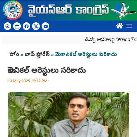
Skip to main content
????
డీఎస్సీ అక్రమాలపై పోరాటం కొనసాగింప
You are here
హోం
»
టాప్ స్టోరీస్
» మెకానికల్ అరెస్టులు సరికాదు
మెకానికల్ అరెస్టులు సరికాదు
13 May 2025 12:12 PM