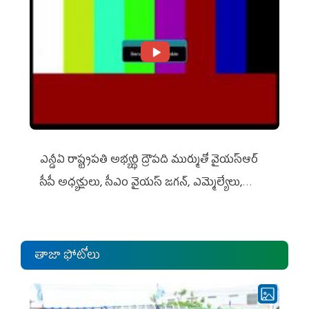
ఎన్డీఏ రాష్ట్ర‌ప‌తి అభ్య‌ర్థి ద్రౌప‌ది ముర్ముతో వైయ‌స్ఆర్
సీపీ అధ్య‌క్షులు, సీఎం వైయ‌స్ జ‌గ‌న్, ఎమ్మెల్యేలు,
ఎంపీల స‌మావేశం
తాజా ఫోటోలు