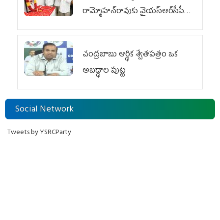
రామ్మోహన్‌రావుకు వైయ‌స్ఆర్‌సీపీ
ఘన నివాళి
చంద్రబాబు ఆర్థిక శ్వేతపత్రం ఒక
అబద్ధాల పుట్ట
Social Network
Tweets by YSRCParty