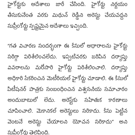
హైకోర్టుకు ఆదేశాలు జారీ చేసింది. హైకోర్టు నిర్ణయం
తీసుకునేంత వరకు మిథున్ రెడ్డిని అరెస్టు చేయవద్దని
సుప్రీంకోర్టు స్పష్టమైన ఆదేశాలు ఇచ్చింది.
‘‘గత విచారణ సందర్భంగా ఈ కేసులో ఆధారాలను హైకోర్టు
సరిగ్గా పరిశీలించలేదు. ఇప్పటివరకు జరిపిన దర్యాప్తు
వివరాలను మరోసారి హైకోర్టు పరిశీలించాలి. దర్యాప్తు
అధికారి సేకరించిన మెటీరియల్ హైకోర్టు చూడాలి. ఈ కేసులో
పిటీషనర్ పాత్రకు సంబంధించిన విశ్వసనీయ సమాచారం
అందుబాటులో లేదు. అరెస్ట్‌కు సహేతుక కారణాలు
చూపించాలి. మెకానికల్ అరెస్టులు సరికాదు. కేసు పెట్టిన
వెంటనే అరెస్టు చేయాలని యోచన సరికాదు’’ అని
సుప్రీంకోర్టు తెలిపింది.