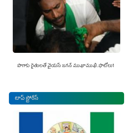
పొగాకు రైతుల‌తో వైయ‌స్ జ‌గ‌న్ ముఖాముఖి..ఫొటోలు1
టాప్ స్టోరీస్