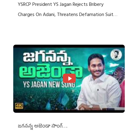
YSRCP President YS Jagan Rejects Bribery
Charges On Adani, Threatens Defamation Suit
Against Media Groups
జగనన్న అజెండా సాంగ్….