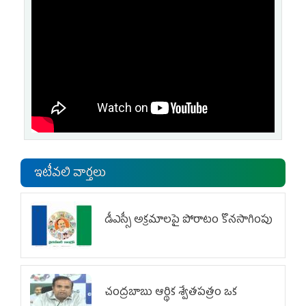
ఇటీవలి వార్తలు
డీఎస్సీ అక్రమాలపై పోరాటం కొనసాగింపు
చంద్రబాబు ఆర్థిక శ్వేతపత్రం ఒక