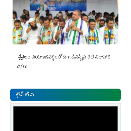
శ్రీశైలం నియోజకవర్గంలో దగా డీఎస్సీపై రిలే నిరాహార
దీక్షలు
లైవ్ టి.వి