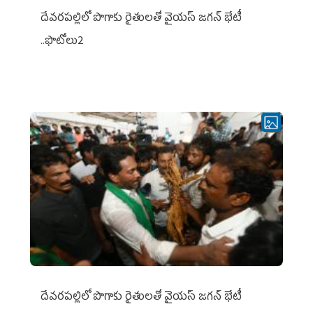
దేవరపల్లిలో పొగాకు రైతులతో వైయస్ జగన్ భేటీ
..ఫొటోలు2
దేవరపల్లిలో పొగాకు రైతులతో వైయస్ జగన్ భేటీ