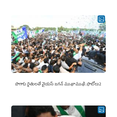
పొగాకు రైతుల‌తో వైయ‌స్ జ‌గ‌న్ ముఖాముఖి..ఫొటోలు2