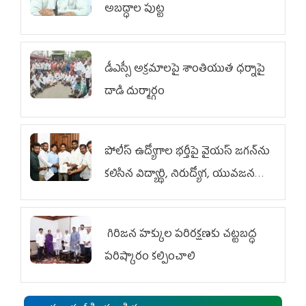
అబద్ధాల పుట్ట
డీఎస్సీ అక్రమాలపై శాంతియుత ధర్నాపై
దాడి దుర్మార్గం
పోలీస్ ఉద్యోగాల భర్తీపై వైయస్ జగన్‌ను
కలిసిన విద్యార్థి, నిరుద్యోగ, యువజన
జేఏసీ
గిరిజన హక్కుల పరిరక్షణకు చట్టబద్ధ
పరిష్కారం కల్పించాలి