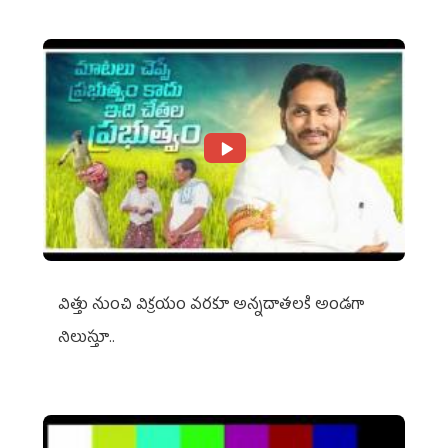
విత్తు నుంచి విక్రయం వరకూ అన్నదాతలకి అండగా
నిలుస్తూ..