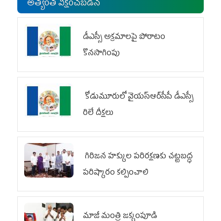
అత్యంత వీక్షించబడిన
డీఎస్సీ అక్రమాలపై పోరాటం
కొనసాగింపు
కోడుమూరులో వైయ‌స్ఆర్‌సీపీ డీఎస్సీ
రిలే దీక్షలు
గిరిజన హక్కుల పరిరక్షణకు చట్టబద్ధ
పరిష్కారం కల్పించాలి
మాజీ మంత్రి జక్కంపూడి