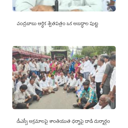
చంద్రబాబు ఆర్థిక శ్వేతపత్రం ఒక అబద్ధాల పుట్ట
డీఎస్సీ అక్రమాలపై శాంతియుత ధర్నాపై దాడి దుర్మార్గం