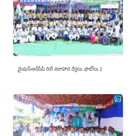
వైయ‌స్ఆర్‌సీపీ రిలే నిరాహార దీక్షలు..ఫొటోలు 2