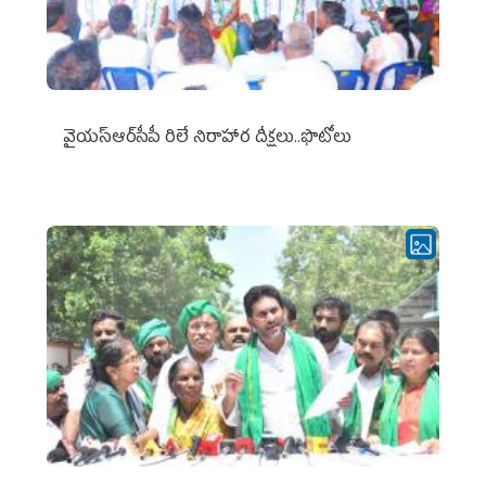
వైయ‌స్ఆర్‌సీపీ రిలే నిరాహార దీక్షలు..ఫొటోలు