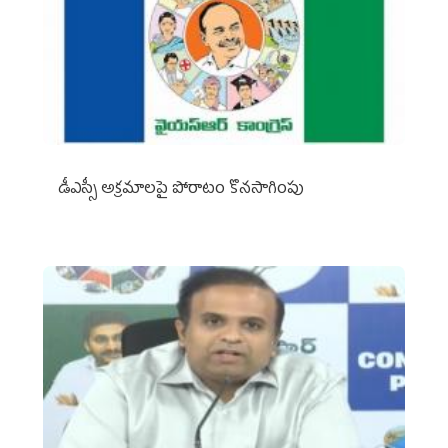
డీఎస్సీ అక్రమాలపై పోరాటం కొనసాగింపు