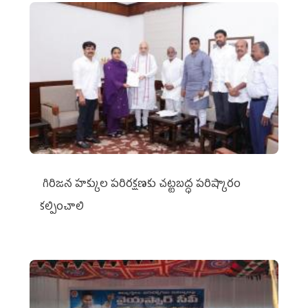
గిరిజన హక్కుల పరిరక్షణకు చట్టబద్ధ పరిష్కారం
కల్పించాలి