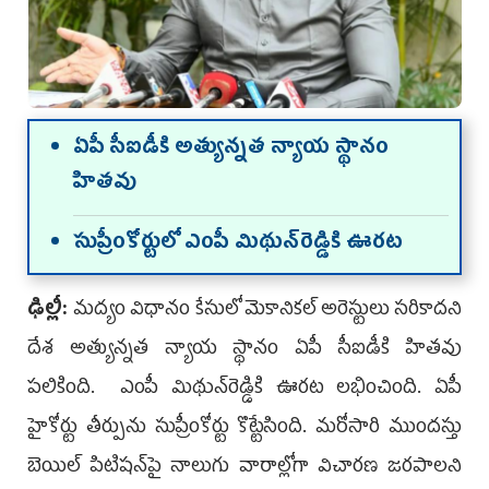
ఏపీ సీఐడీకి అత్యున్న‌త న్యాయ స్థానం
హిత‌వు
సుప్రీంకోర్టులో ఎంపీ మిథున్‌రెడ్డికి ఊరట
ఢిల్లీ:
మద్యం విధానం కేసులో మెకానికల్ అరెస్టులు సరికాదని
దేశ అత్యున్న‌త న్యాయ స్థానం ఏపీ సీఐడీకి హిత‌వు
ప‌లికింది. ఎంపీ మిథున్‌రెడ్డికి ఊరట లభించింది. ఏపీ
హైకోర్టు తీర్పును సుప్రీంకోర్టు కొట్టేసింది. మరోసారి ముందస్తు
బెయిల్ పిటిషన్‌పై నాలుగు వారాల్లోగా విచారణ జరపాలని