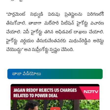
‘‘పార్లమెంట్ సభ్యుడి పరువు ప్రతిష్టలను పరిగణలోకి
తీసుకోవాలి. తాజాగా మరోసారి పిటిషన్ హైకోర్టు విచారణ
చేయాలి. ఏపీ హైకోర్టు తగిన అఫిడవిట్ దాఖలు చేయాలి.
హైకోర్టు నిర్ణయం తీసుకునేంతవరకు మిథున్‌రెడ్డిని అరెస్టు
చేయొద్దు’’ అని సుప్రీంకోర్టు స్పష్టం చేసింది.
తాజా వీడియోలు