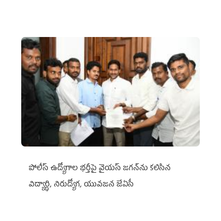
పోలీస్ ఉద్యోగాల భర్తీపై వైయస్ జగన్‌ను కలిసిన
విద్యార్థి, నిరుద్యోగ, యువజన జేఏసీ