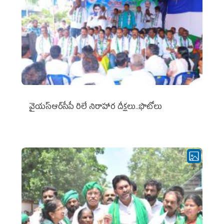
వైయ‌స్ఆర్‌సీపీ రిలే నిరాహార దీక్షలు..ఫొటోలు