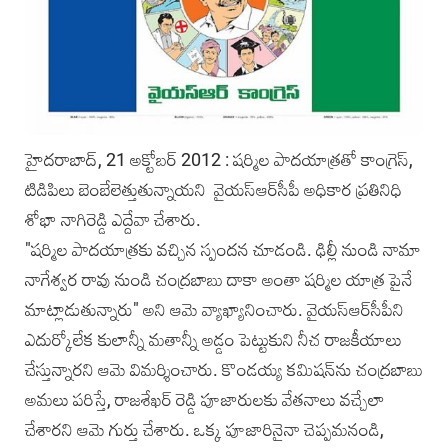
హైదరాబాద్, 21 అక్టోబర్ 2012 : షర్మిల పాదయాత్రతో కాంగ్రెస్,
టిడిపిలు బెంబేలెత్తుతున్నాయని వైయస్‌ఆర్‌సీపీ అధికార ప్రతినిధి
శోభా నాగిరెడ్డి ఎద్దేవా చేశారు.
"షర్మిల పాదయాత్రకు వచ్చిన స్పందన చూడండి. ఢిల్లీ నుండి నామా
నాగేశ్వర రావు నుండి చంద్రబాబు దాకా అంతా షర్మిల యాత్ర పైనే
మాట్లాడుతున్నారు" అని ఆమె వ్యాఖ్యానించారు. వైయస్‌ఆర్‌సీపీని
ఎదుర్కోలేక కులాన్నీ మతాన్నీ అడ్డం పెట్టుకుని నీచ రాజకీయాలు
చేస్తున్నారని ఆమె విమర్శించారు. కొండయ్య కమిషన్‌ను చంద్రబాబు
అమలు పరిస్తే, రాజశేఖర్ రెడ్డి పూజారులకు వేతనాలు వచ్చేలా
చేశారని ఆమె గుర్తు చేశారు. ఒక్క పూజారినైనా చెప్పమనండి,