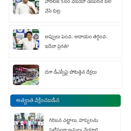
హెరిటేజ్ కోసం విజయా డెయిరీని బలి
చేసే కుట్ర‌
అప్పులు పెంచి.. ఆదాయం తగ్గించి..
ఇదేనా ప్రగతి?
దగా డీఎస్సీపై పోటెత్తిన దీక్షలు
అత్యంత వీక్షించబడిన
గిరిజన చట్టాలు, హక్కులను
పటిష్టంగా అమలు చేయాలి