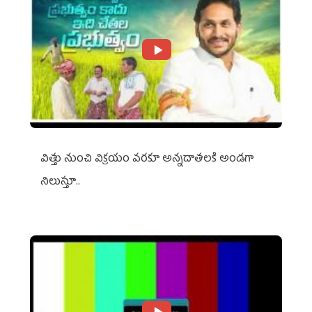
విత్తు నుంచి విక్రయం వరకూ అన్నదాతలకి అండగా
నిలుస్తూ..