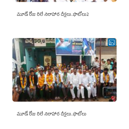
మూడో రోజు రిలే నిరాహార దీక్షలు..ఫొటోలు2
మూడో రోజు రిలే నిరాహార దీక్షలు..ఫొటోలు