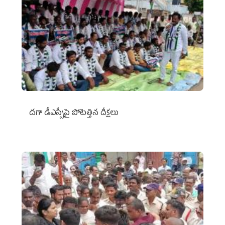
దగా డీఎస్సీపై పోటెత్తిన దీక్షలు