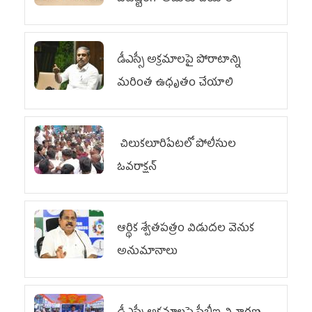
డీఎస్సీ అక్రమాలపై పోరాటాన్ని
మరింత ఉధృతం చేయాలి
చిలుక‌లూరిపేట‌లో పోలీసుల
ఓవ‌రాక్ష‌న్‌
ఆర్థిక శ్వేతపత్రం విడుదల వెనుక
అనుమానాలు