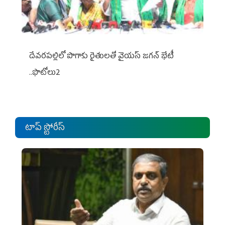
దేవరపల్లిలో పొగాకు రైతులతో వైయస్ జగన్ భేటీ
..ఫొటోలు2
టాప్ స్టోరీస్