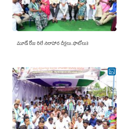
మూడో రోజు రిలే నిరాహార దీక్షలు..ఫొటోలు3