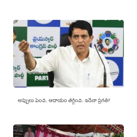
అప్పులు పెంచి.. ఆదాయం తగ్గించి.. ఇదేనా ప్రగతి?