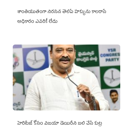
శాంతియుతంగా నిరసన తెలిపే హక్కును కాలరాసే
అధికారం ఎవరికీ లేదు
హెరిటేజ్ కోసం విజయా డెయిరీని బలి చేసే కుట్ర‌