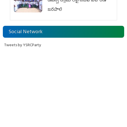
డీఎస్సీ అక్రమాలపై సీబీఐ విచారణ
జరపాలి
Social Network
Tweets by YSRCParty