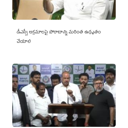
డీఎస్సీ అక్రమాలపై పోరాటాన్ని మరింత ఉధృతం
చేయాలి