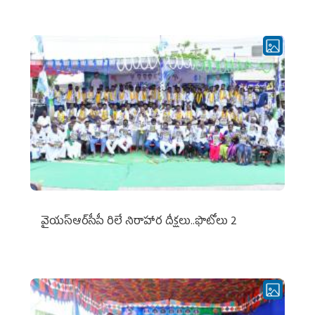
వైయ‌స్ఆర్‌సీపీ రిలే నిరాహార దీక్షలు..ఫొటోలు 2