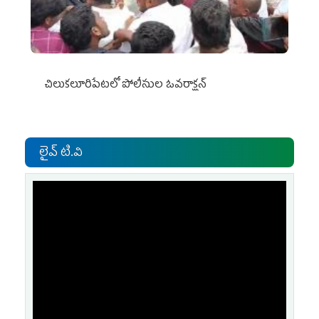
చిలుక‌లూరిపేట‌లో పోలీసుల ఓవ‌రాక్ష‌న్‌
లైవ్ టి.వి