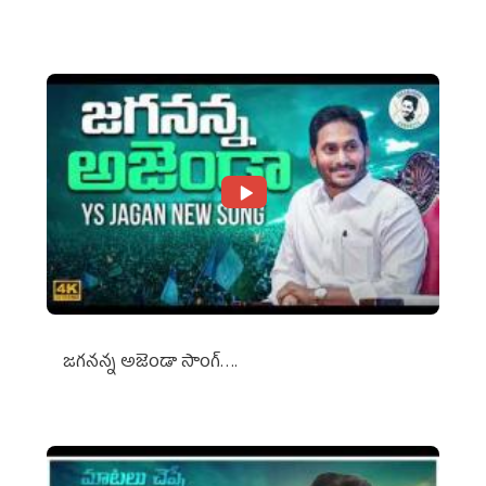
Against Media Groups
జగనన్న అజెండా సాంగ్….