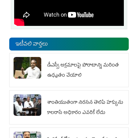
ఇటీవలి వార్తలు
డీఎస్సీ అక్రమాలపై పోరాటాన్ని మరింత
ఉధృతం చేయాలి
శాంతియుతంగా నిరసన తెలిపే హక్కును
కాలరాసే అధికారం ఎవరికీ లేదు