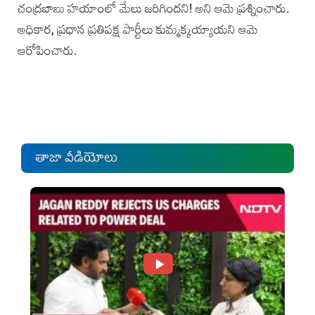
చంద్రబాబు హయాంలో మేలు జరిగిందని! అని ఆమె ప్రశ్నించారు.
అధికార, ప్రధాన ప్రతిపక్ష పార్టీలు కుమ్మక్కయ్యాయని ఆమె
ఆరోపించారు.
తాజా వీడియోలు