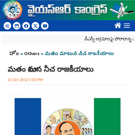
Skip to main content
????
డీఎస్సీ అక్రమాలపై పోరాటాన్ని మరి
You are here
హోం
»
Others
» మతం మాటున నీచ రాజకీయాలు
మతం మాటున నీచ రాజకీయాలు
21 Oct 2012 5:03 PM