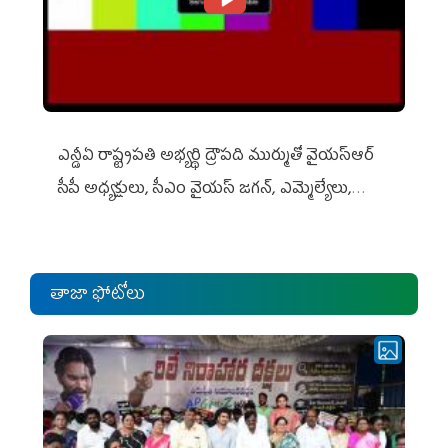
ఎన్డీఏ రాష్ట్ర‌ప‌తి అభ్య‌ర్థి ద్రౌప‌ది ముర్ముతో వైయ‌స్ఆర్
సీపీ అధ్య‌క్షులు, సీఎం వైయ‌స్ జ‌గ‌న్, ఎమ్మెల్యేలు,
ఎంపీల స‌మావేశం
తాజా ఫోటోలు