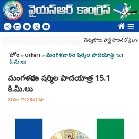
Skip to main content
????
వెన్నుపోటు పార్టీ పాలనలో ప్రజాస్వామ్యం
You are here
హోం
»
Others
» మంగళవారం షర్మిల పాదయాత్ర 15.1
కి.మీ.లు
మంగళవారం షర్మిల పాదయాత్ర 15.1
కి.మీ.లు
23 Oct 2012 8:49 AM