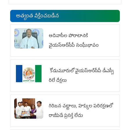
అత్యంత వీక్షించబడిన
ఆదివాసీల పోరాటానికి
వైయ‌స్ఆర్‌సీపీ సంఘీభావం
కోడుమూరులో వైయ‌స్ఆర్‌సీపీ డీఎస్సీ
రిలే దీక్షలు
గిరిజన చట్టాలు, హక్కుల పరిరక్షణలో
రాజీపడే ప్రసక్తే లేదు