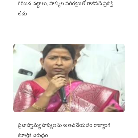
గిరిజన చట్టాలు, హక్కుల పరిరక్షణలో రాజీపడే ప్రసక్తే
లేదు
ప్రజాస్వామ్య హక్కులను అణచివేయడం రాజ్యాంగ
స్ఫూర్తికి విరుద్ధం