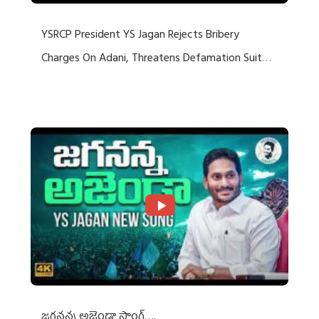
YSRCP President YS Jagan Rejects Bribery
Charges On Adani, Threatens Defamation Suit
Against Media Groups
జగనన్న అజెండా సాంగ్….