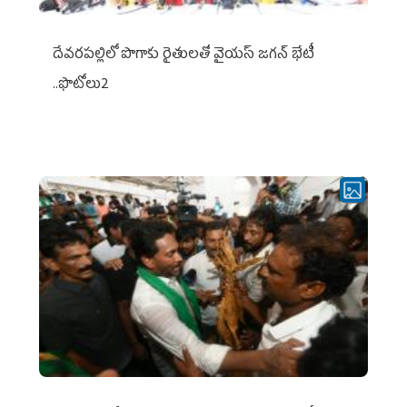
దేవరపల్లిలో పొగాకు రైతులతో వైయస్ జగన్ భేటీ
..ఫొటోలు2