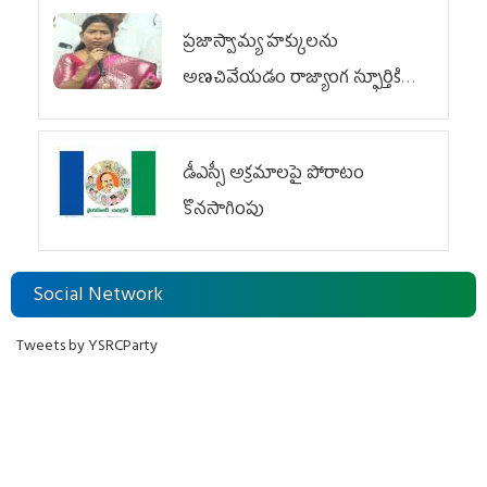
ప్రజాస్వామ్య హక్కులను
అణచివేయడం రాజ్యాంగ స్ఫూర్తికి
విరుద్ధం
డీఎస్సీ అక్రమాలపై పోరాటం
కొనసాగింపు
Social Network
Tweets by YSRCParty