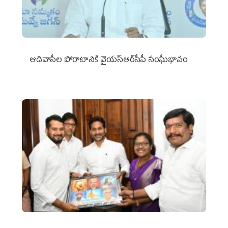
ఆదివాసీల పోరాటానికి వైయ‌స్ఆర్‌సీపీ సంఘీభావం