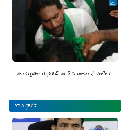
పొగాకు రైతుల‌తో వైయ‌స్ జ‌గ‌న్ ముఖాముఖి..ఫొటోలు1
టాప్ స్టోరీస్