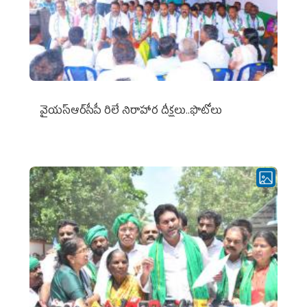
వైయ‌స్ఆర్‌సీపీ రిలే నిరాహార దీక్షలు..ఫొటోలు