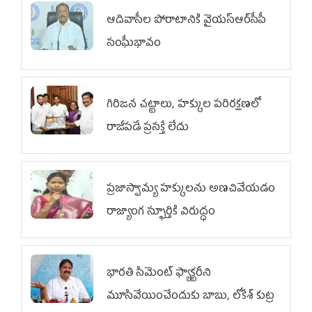
ఆదివాసీల పోరాటానికి వైయ‌స్ఆర్‌సీపీ
సంఘీభావం
గిరిజన చట్టాలు, హక్కుల పరిరక్షణలో
రాజీపడే ప్రసక్తే లేదు
ప్రజాస్వామ్య హక్కులను అణచివేయడం
రాజ్యాంగ స్ఫూర్తికి విరుద్ధం
భారతి సిమెంట్ ఫ్యాక్టరీని
మూసివేయించేందుకు బాబు, లోకేశ్ కుట్ర