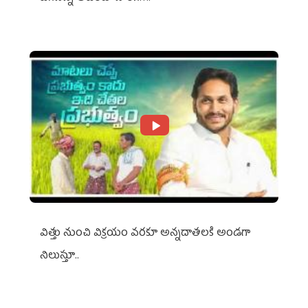
విత్తు నుంచి విక్రయం వరకూ అన్నదాతలకి అండగా
నిలుస్తూ..