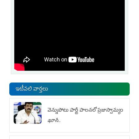
ఇటీవలి వార్తలు
వెన్నుపోటు పార్టీ పాలనలో ప్రజాస్వామ్యం
ఖూనీ..