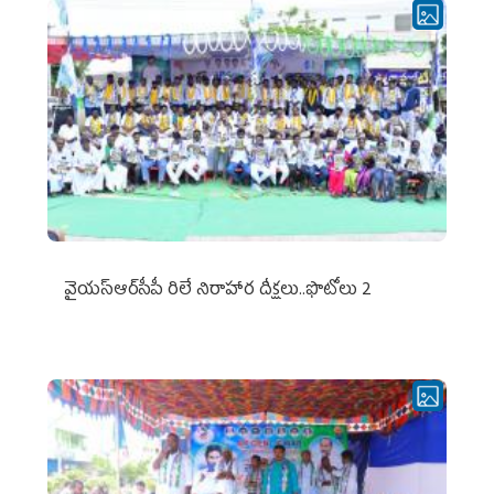
వైయ‌స్ఆర్‌సీపీ రిలే నిరాహార దీక్షలు..ఫొటోలు 2