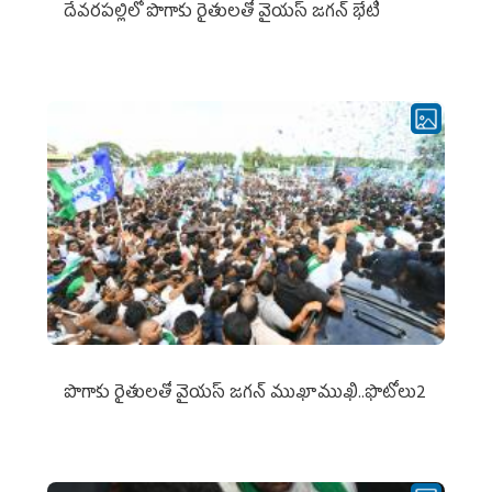
దేవరపల్లిలో పొగాకు రైతులతో వైయస్ జగన్ భేటీ
పొగాకు రైతుల‌తో వైయ‌స్ జ‌గ‌న్ ముఖాముఖి..ఫొటోలు2