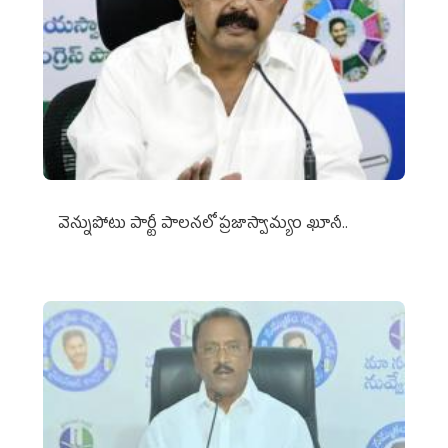
వెన్నుపోటు పార్టీ పాలనలో ప్రజాస్వామ్యం ఖూనీ..