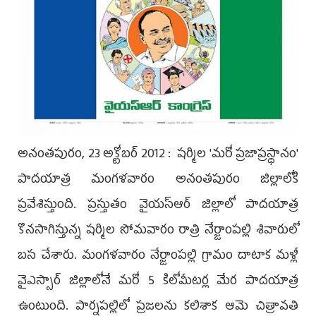
అనంతపురం, 23 అక్టోబర్ 2012 : షర్మిల 'మరో ప్రజాప్రస్థానం'
పాదయాత్ర మంగళవారం అనంతపురం జిల్లాలోకి
ప్రవేశిస్తుంది. ప్రస్తుతం వైయస్ఆర్‌ జిల్లాలో పాదయాత్ర
కొనసాగిస్తున్న షర్మిల సోమవారం రాత్రి నేర్జాంపల్లి శివారులో
బస చేశారు. మంగళవారం నేర్జాంపల్లి గ్రామం దాటాక మళ్లీ
వైఎస్సార్ జిల్లాలోనే మరో 5 కిలోమీటర్ల మేర పాదయాత్ర
ఉంటుంది. పార్నపల్లిలో ప్రజలను కలిశాక ఆమె చిత్రావతి