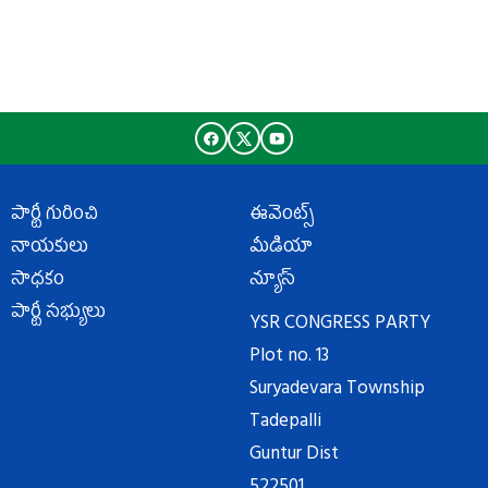
పార్టీ గురించి
ఈవెంట్స్
నాయకులు
మీడియా
సాధకం
న్యూస్
పార్టీ సభ్యులు
YSR CONGRESS PARTY
Plot no. 13
Suryadevara Township
Tadepalli
Guntur Dist