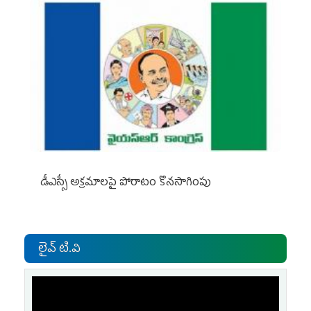
డీఎస్సీ అక్రమాలపై పోరాటం కొనసాగింపు
లైవ్ టి.వి