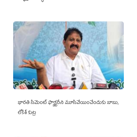
భారతి సిమెంట్ ఫ్యాక్టరీని మూసివేయించేందుకు బాబు,
లోకేశ్ కుట్ర