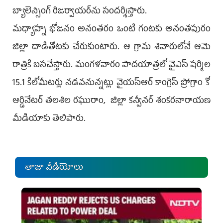
బ్యాలెన్సింగ్ రిజర్వాయర్‌ను సందర్శిస్తారు.
మధ్యాహ్న భోజనం అనంతరం ఒంటి గంటకు అనంతపురం
జిల్లా దాడితోటకు చేరుకుంటారు. ఆ గ్రామ శివారులోనే ఆమె
రాత్రికి బసచేస్తారు. మంగళవారం పాదయాత్రలో వైఎస్ షర్మిల
15.1 కిలోమీటర్లు నడవనున్నట్లు వైయస్ఆర్‌ కాంగ్రెస్‌ ప్రోగ్రాం కో
ఆర్డినేటర్ తలశిల రఘురాం, జిల్లా కన్వీనర్ శంకరనారాయణ
మీడియాకు తెలిపారు.
తాజా వీడియోలు