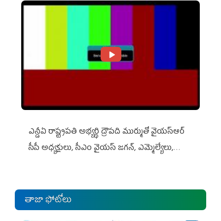
ఎన్డీఏ రాష్ట్ర‌ప‌తి అభ్య‌ర్థి ద్రౌప‌ది ముర్ముతో వైయ‌స్ఆర్
సీపీ అధ్య‌క్షులు, సీఎం వైయ‌స్ జ‌గ‌న్, ఎమ్మెల్యేలు,
ఎంపీల స‌మావేశం
తాజా ఫోటోలు