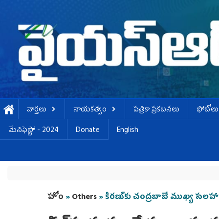
Skip to main content
వార్తలు
నాయకత్వం
పత్రికా ప్రకటనలు
ఫోటోలు
మేనిఫెస్టో - 2024
Donate
English
You are here
హోం
»
Others
» కిరణ్‌కు చంద్రబాబే ముఖ్య సలహా