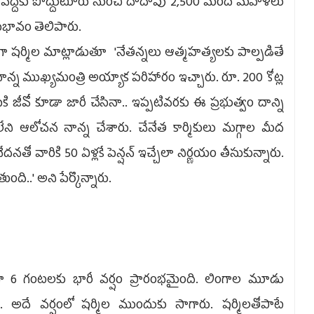
్డు వద్దకు పొద్దుటూరు నుంచి దాదాపు 2,500 మంది మహిళలు
ీభావం తెలిపారు.
భంగా షర్మిల మాట్లాడుతూ 'నేతన్నలు ఆత్మహత్యలకు పాల్పడితే
నాన్న ముఖ్యమంత్రి అయ్యాక పరిహారం ఇచ్చారు. రూ. 200 కోట్ల
ి జీవో కూడా జారీ చేసినా.. ఇప్పటివరకు ఈ ప్రభుత్వం దాన్ని
ోచన నాన్న చేశారు. చేనేత కార్మికులు మగ్గాల మీద
తో వారికి 50 ఏళ్లకే పెన్షన్ ఇచ్చేలా నిర్ణయం తీసుకున్నారు.
ది..' అని పేర్కొన్నారు.
 6 గంటలకు భారీ వర్షం ప్రారంభమైంది. లింగాల మూడు
. అదే వర్షంలో షర్మిల ముందుకు సాగారు. షర్మిలతోపాటే