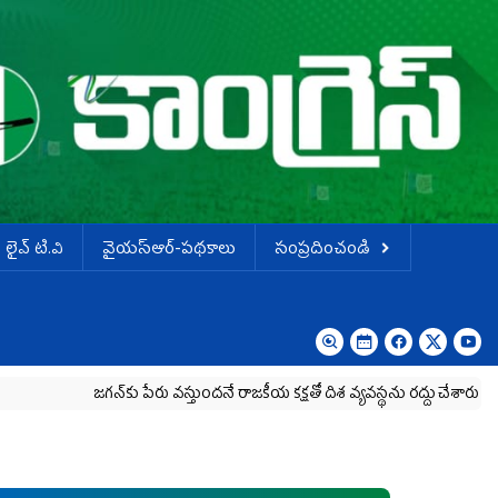
లైవ్ టి.వి
వైయస్ఆర్-పథకాలు
సంప్రదించండి
జగన్‌కు పేరు వస్తుందనే రాజకీయ కక్షతో దిశ వ్య‌వ‌స్థ‌ను రద్దు చేశారు
కృష్ణా మిల