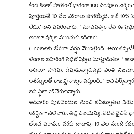
కింద కెనాల్ పారకంలో భాగంగా 100 సంపులు నిర్మిం
పూర్తయితే 10 వేల ఎకరాలు సాగయ్యేది. కానీ 10
లేదు.' అని వివరించారు. ' మానవత్వం లేని ఈ ప్ర
అంటూ షర్మిల ముందుకు కదిలారు.
6 గంటలకు జోరుగా వర్షం మొదలైంది. అయినప్పటికీ
లింగాల బహిరంగ సభలో షర్మిల మాట్లాడుతూ ' అన్యాయ
ఆటలూ సాగవు. దేవుడున్నాడన్నది ఎంత నిజమో.
ఆశీస్సులతో
రాజన్న రాజ్యం
వస్తుంది...' అని పేర్కొన్నా
బస స్థలానికి చేరుకున్నారు.
ఆదివారం పులివెందుల నుంచి లోపట్నూతల వరకు 16
ఆకర్షణగా నిలిచారు. తల్లి విజయమ్మ, వదిన వైఎస్
భోజన విరామం వరకు దాదాపు 10 వేల మంది కదం త