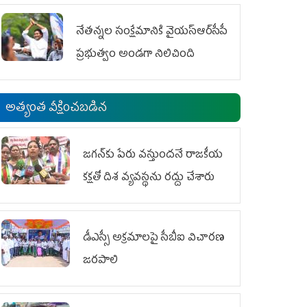
ఆందోళనలు
నేతన్నల సంక్షేమానికి వైయ‌స్ఆర్‌సీపీ
ప్రభుత్వం అండగా నిలిచింది
అత్యంత వీక్షించబడిన
జగన్‌కు పేరు వస్తుందనే రాజకీయ
కక్షతో దిశ వ్య‌వ‌స్థ‌ను రద్దు చేశారు
డీఎస్సీ అక్రమాలపై సీబీఐ విచారణ
జరపాలి