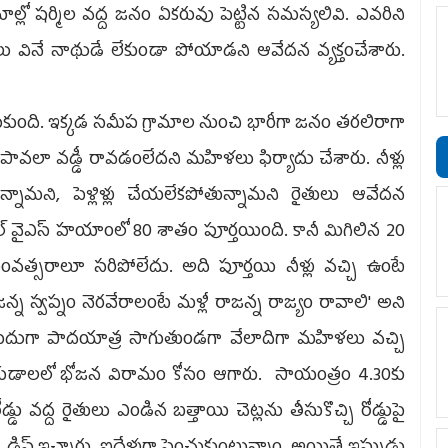
మాల్లో షర్మిల వద్ద జనం ఏకరువు పెట్టిన సమస్యలివి. ఎవరిని
లు వినే నాథుడే లేకుండా పోయాడని ఆవేదన వ్యక్తంచేశారు.
చేరుకుంది. ఇక్కడ సమీప గ్రామాల నుంచి భారీగా జనం తరలిరాగా
పావలా వడ్డీ రావడంలేదని మహిళలు ఫిర్యాదు చేశారు. నీళ్లు
నామని, పెళ్లిళ్లు చేయలేకపోతున్నామని రైతులు ఆవేదన
్ కెనాల్ వైఎస్ హయాంలో 80 శాతం పూర్తయింది. కానీ మిగిలిన 20
ంవత్సరాలూ సరిపోలేదు. అది పూర్తయి నీళ్లు వచ్చి ఉంటే
న్న స్వప్నం నెరవేరాలంటే మళ్లీ రాజన్న రాజ్యం రావాలి' అని
్డు మీదుగా పాదయాత్ర సాగుతుండగా వేలాదిగా మహిళలు వచ్చి
న్నకుడాలలో భోజన విరామం కోసం ఆగారు. సాయంత్రం 4.30కు
డ్డు వద్ద రైతులు ఎండిన బత్తాయి చెట్లను తీసుకొచ్చి రోడ్డుపై