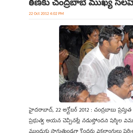
కిరణ్‌కు చంద్రబాబే ముఖ్య సల
22 Oct 2012 4:02 PM
హైదరాబాద్, 22 అక్టోబర్ 2012 : చంద్రబాబు ప్రస్త
ప్రభుత్వ ఆయన చెప్పినట్లే నడుస్తోందని షర్మిల వ
ముందుకు సాగుతుండగా కొందరు వికలాంగులు షర్మిల వద్ద