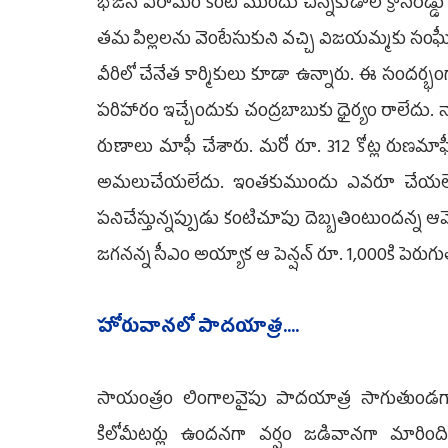
భోజన విరామం కంటే ముందు చిన్నకుడాల క్రాస్‌రోడ
తమ పిల్లలను వెంటేసుకుని వచ్చి విజయమ్మకు సంఘ
వీరిలో చేనేత కార్మికులు కూడా ఉన్నారు. ఈ సందర్
పరిహారం ఇచ్చేందుకు చంద్రబాబుకు ధైర్యం రాలేదు. 
రుణాలు మాఫీ చేశారు. మరో రూ. 312 కోట్ల రుణమాఫీక
అమలుచేయలేదు. ఇంతకుముందు ఎవరూ చేయలేని ఆల
పనిచేస్తున్నప్పుడు కంటిచూపు దెబ్బతింటుందన్న ఆవేదన
జగనన్న సీఎం అయ్యాక ఆ పెన్షన్ రూ. 1,000కి పెరుగుతుం
హోరువానలో పాదయాత్ర....
సాయంత్రం లింగాలవైపు పాదయాత్ర సాగుతుండగా
కిలోమీటర్లు ఉందనగా వర్షం జడివానగా మారింది