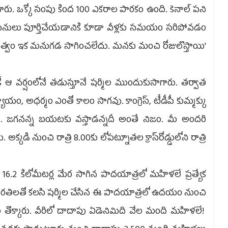
చారు. ఒక్కో సంపు కింద 100 ఎకరాల పారకం ఉంది. కెనాల్ పని
% పనులు పూర్తిచేయడానికి కూడా వీళ్లకు సమయం సరిపోవడం
భుత్వం ఇక మనుగడ సాగించలేదు. మనకు మంచి రోజులొస్తాయి'
 ఆ వర్షంలోనే తడుస్తూనే షర్మిల ముందుకుసాగారు. తర్వాత
ం, అధర్మం ఎంతో కాలం సాగవు. కాంగ్రెస్, టీడీపీ కుమ్మక్కు
. జగనన్న బయటకు వస్తాడన్నదీ అంతే నిజం. మీ అందరి
రు. అక్కడి నుంచి రాత్రి 8.00కు లోపట్నూతల క్రాస్‌రోడ్డులోని రాత్రి
.2 కిలోమీటర్ల మేర సాగిన పాదయాత్రలో మహిళలే ప్రత్యేక
 భారతిలతో కలసి షర్మిల చేసిన ఈ పాదయాత్రలో ఉదయం నుంచి
ొక్కారు. వీరిలో దాదాపు ఏడెనిమిది వేల మంది మహిళలే!