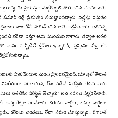
ాల్చుతున్న ఈ ప్రభుత్వం మట్టికొట్టుకుపోతుందనీ నిందించారు.
్ కుమార్ రెడ్డి ప్రభుత్వం నడుస్తోందన్నారు. పెన్షన్లు ఇవ్వడం
్రబాబు బాటలోనే సాగుతోందని ఆమె ఆక్షేపించారు. జగనన్న
్తుందనీ భరోసా ఇస్తూ ఆమె ముందుకు సాగారు. తర్వాత అరటి
ాతం సబ్సిడీతో డ్రిప్‌లు ఇచ్చారనీ,. ప్రస్తుతం నీళ్లు లేక
్లబోసుకున్నారు.
టలకు పులివెందుల నుంచి ప్రారంభమైంది. యాత్రలో తొలుత
ిపరీతంగా పెరిగాయని, రోజు గడిచే పరిస్థితి లేదని వారు
 బతకలేని పరిస్థితి తెచ్చారు.' అని నిరసన వ్యక్తంచేశారు.
, అన్ని రేట్లూ పెంచేశారు.. కరెంటు చార్జీలు, బస్సు చార్జీలూ
టరు.. కరెంటు ఉండదు.. రోజూ నరకం చూస్తున్నాం.. రోగాలతో