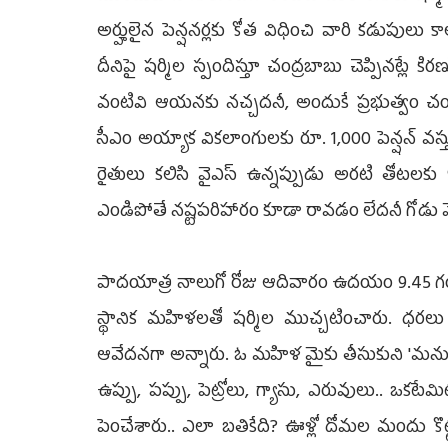
అర్హులైన పెన్షనర్లకు కోత విధించి వారి కడుపులు క
దీనిపై షర్మిల స్పందిస్తూ చంద్రబాబు చెప్పినట్లే కిరణ
వంటివి ఆయనకు నచ్చదనీ, అందుకే ప్రభుత్వం చంద
సీఎం అయ్యాక వికలాంగులకు రూ. 1,000 పెన్షన్ వస
రైతులు కలిసి వైఎస్ ఉన్నప్పుడు అరటి తోటలకు 95 శ
ఎండిపోతే నష్టపరిహారం కూడా రావడం లేదనీ గోడు వెళ
పాదయాత్ర నాలుగో రోజు ఆదివారం ఉదయం 9.45 గం
స్థానిక మహిళలతో షర్మిల ముచ్చటించారు. ధరలు వ
ఆవేదనగా అన్నారు. ఓ మహిళ మైకు తీసుకుని 'మనుషులు
ఉప్పు, పప్పు, పెట్రోలు, గ్యాసు, ఎరువులు.. ఒకటేమిటి
పెంచేశారు.. ఎలా బతికేది? ఊళ్లో దోమల మందు కొట్