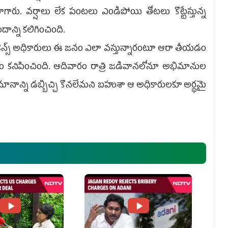
ు. వర్షాలు లేక పంటలు ఎండిపోయి తోటలు కొట్టేస్తున్న
ాన్ని కలిగించింది.
ెన్స్ అధికారులు ఈ జనం ఎలా వస్తున్నారంటూ ఆరా తీయడం
డం కనిపించింది. ఆదివారం రాత్రి జడివానలోనూ అభిమానుల
ిమానాన్ని డబ్బిచ్చి కొనలేమని బహుశా ఆ అధికారులకూ అర్థమై