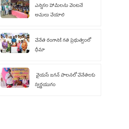
ఎన్నికల హామీలను వెంటనే
అమలు చేయాలి
చేనేత రంగానికి గత ప్రభుత్వంలో
ధీమా
వైయ‌స్ జగన్ పాలనలో చేనేతలకు
స్వర్ణయుగం