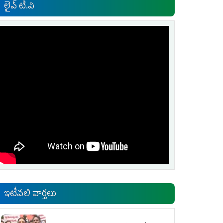
లైవ్ టి.వి
ఇటీవలి వార్తలు