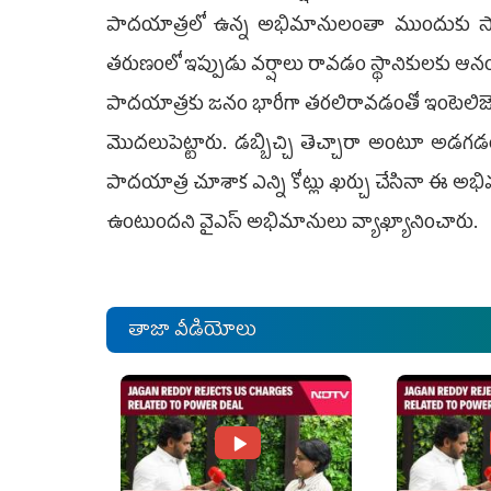
పాదయాత్రలో ఉన్న అభిమానులంతా ముందుకు సాగార
తరుణంలో ఇప్పుడు వర్షాలు రావడం స్థానికులకు ఆనంద
పాదయాత్రకు జనం భారీగా తరలిరావడంతో ఇంటెలిజ
మొదలుపెట్టారు. డబ్బిచ్చి తెచ్చారా అంటూ అడగ
పాదయాత్ర చూశాక ఎన్ని కోట్లు ఖర్చు చేసినా ఈ అభ
ఉంటుందని వైఎస్ అభిమానులు వ్యాఖ్యానించారు.
తాజా వీడియోలు