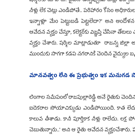
షర్మిలకు చూపారు. 'వైఎస్ ఉన్నప్పుడు చెట్లు ఇచ్చారు
నీళ్లు లేక చెట్లు ఎండిపోతే.. పరిహారం కోసం అధికార
ఇన్నాళ్లూ మేం పెట్టుబడి పెట్టలేదా?' అని ఆందోళ
ఆవేదన వ్యక్తం చేస్తూ, కలెక్టర్‌కు విజ్ఞప్తి చేసినా
వ్యక్తం చేశారు. షర్మిల మాట్లాడుతూ రాజన్న జిల్లా అని
ముందుకు సాగగా కడప నగరానికి చెందిన వైద్యుల బ
మానవత్వం లేని ఈ ప్రభుత్వం ఇక మనుగడ స
లింగాల సమీపంలో రాజపుల్లారెడ్డి అనే రైతుకు చెందిన స
ఐదెకరాల సోయాచిక్కుడు ఎండిపోయింది. కాత లేదు. 
కాలువ తీశాడు. కానీ పూర్తికాక నీళ్లు రాలేదు. లక
చెబుతున్నారు..' అని ఆ రైతు ఆవేదన వ్యక్తంచేశారు. పక్