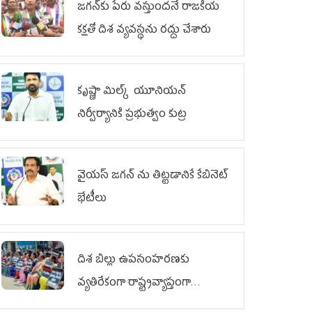
జగన్‌కు పేరు వస్తుందనే రాజకీయ
కక్షతో దిశ వ్య‌వ‌స్థ‌ను రద్దు చేశారు
కృష్ణా మిల్క్‌ యూనియన్‌
నిర్వీర్యానికి ప్రభుత్వం కుట్ర
వైయ‌స్ జగన్‌ ను తిట్టడానికే కేబినెట్‌
భేటీలు
దిశ బిల్లు ఉపసంహరణకు
వ్యతిరేకంగా రాష్ట్రవ్యాప్తంగా
వైయ‌స్ఆర్‌సీపీ మహిళా విభాగం