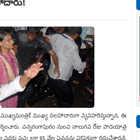
హాదారు!
ుత ముఖ్యమంత్రికి ముఖ్య సలహాదారుగా వ్యవహరిస్తున్నాని, ఈ
ిమర్శించారు. చిన్నరంగాపురం నుంచి నాలుగవ రోజు పాదయాత్ర
కు వచ్చి లక్షా 85 వేల పెన్షన్లను ఏకపక్షంగా రద్దుచేశారనీ,