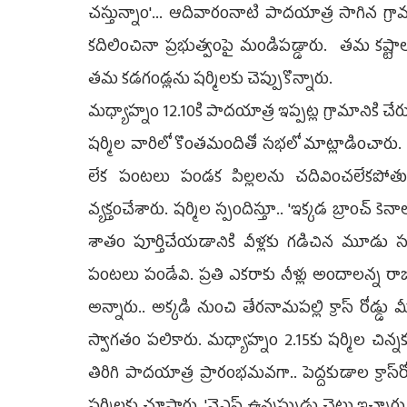
చస్తున్నాం'... ఆదివారంనాటి పాదయాత్ర సాగిన గ్రా
కదిలించినా ప్రభుత్వంపై మండిపడ్డారు. తమ కష్టా
తమ కడగండ్లను షర్మిలకు చెప్పుకొన్నారు.
మధ్యాహ్నం 12.10కి పాదయాత్ర ఇప్పట్ల గ్రామానికి 
షర్మిల వారిలో కొంతమందితో సభలో మాట్లాడించారు. 
లేక పంటలు పండక పిల్లలను చదివించలేకపోతున్
వ్యక్తంచేశారు. షర్మిల స్పందిస్తూ.. 'ఇక్కడ బ్రాంచ
శాతం పూర్తిచేయడానికి వీళ్లకు గడిచిన మూడు స
పంటలు పండేవి. ప్రతి ఎకరాకు నీళ్లు అందాలన్న రాజ
అన్నారు.. అక్కడి నుంచి తేరనామపల్లి క్రాస్ రోడ
స్వాగతం పలికారు. మధ్యాహ్నం 2.15కు షర్మిల చి
తిరిగి పాదయాత్ర ప్రారంభమవగా.. పెద్దకుడాల క్రాస్‌రో