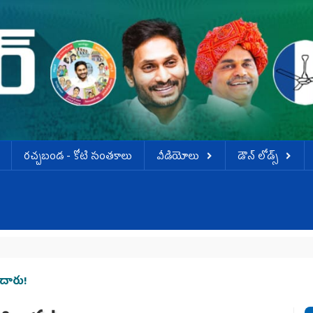
ర‌చ్చ‌బండ‌ - కోటి సంత‌కాలు
వీడియోలు
డౌన్ లోడ్స్
దారు!