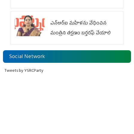
ఎన్ఆర్ఐ మహిళను వేధించిన
మంత్రిని త‌క్ష‌ణం బ‌ర్త‌ర‌ఫ్ చేయాలి
Social Network
Tweets by YSRCParty