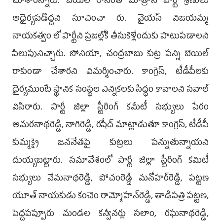
చూశారన్నారు. బెయిల్ రానంత మాత్రాన పార్టీ శ్రేణులు
అధైర్యపడొద్దని సూచించా రు. వైయస్ విజయమ్మ
నాయకత్వం లో పార్టీని ప్రజల్లోకి తీసుకెళ్లేందుకు పాటుపడాలని
పిలుపునిచ్చారు. సోనియా, చంద్రబాబు కుట్ర పన్ని బెయిల్
రాకుండా చేశారని విమర్శించారు. కాంగ్రెస్, టీడీపీలకు
ధైర్యముంటే స్థానిక సంస్థల ఎన్నికలకు సిద్ధం కావాలని సవాల్
విసిరారు. పార్టీ జిల్లా స్టీరింగ్ కమీటీ సభ్యులు పేరం
అమరనాథరెడ్డి, నాగిరెడ్డి, రషీద్ మాట్లాడుతూ కాంగ్రెస్, టీడీపీ
కుమ్మక్కై జననేతపై కుట్రలు పన్నుతున్నాయని
దుయ్యబట్టారు. సమావేశంలో పార్టీ జిల్లా స్టీరింగ్ కమిటీ
సభ్యులు వేమనాథరెడ్డి, పోచంరెడ్డి మనోహర్‌రెడ్డి, పట్టణ
యూత్ నాయకుడు కంచెం రామ్మోహన్‌రెడ్డి, తాడిపత్రి పట్టణ,
పెద్దపప్పూరు మండల కన్వీనర్లు సలాం, రఘనాథరెడ్డి,