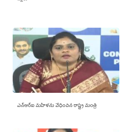
ఎన్‌ఆర్‌ఐ మహిళను వేధించిన రాష్ట్ర మంత్రి