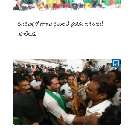
దేవరపల్లిలో పొగాకు రైతులతో వైయస్ జగన్ భేటీ
..ఫొటోలు2