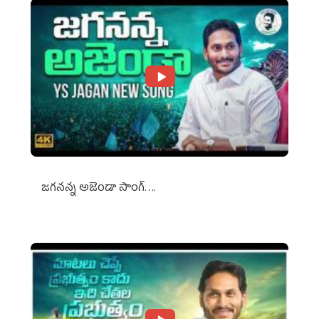
జగనన్న అజెండా సాంగ్….