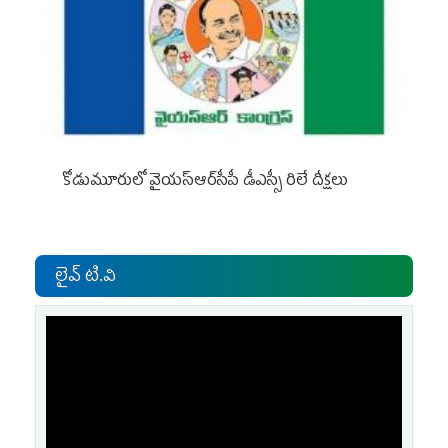
కోడుమూరులో వైయ‌స్ఆర్‌సీపీ డీఎస్సీ రిలే దీక్షలు
లైవ్ టి.వి