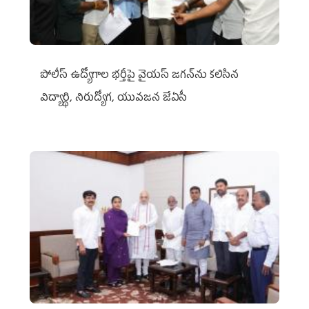
పోలీస్ ఉద్యోగాల భర్తీపై వైయస్ జగన్‌ను కలిసిన
విద్యార్థి, నిరుద్యోగ, యువజన జేఏసీ