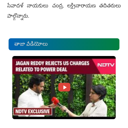
సేవాదళ్ నాయకులు చంద్ర, లక్ష్మినారాయణ తదితరులు
పాల్గొన్నారు.
తాజా వీడియోలు