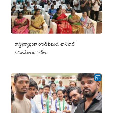
రాష్ట్రవ్యాప్తంగా రౌండ్‌టేబుల్‌, టౌన్‌హాల్‌
సమావేశాలు..ఫొటోలు