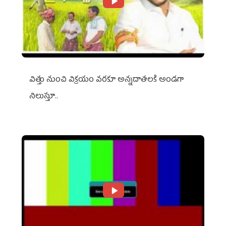
విత్తు నుంచి విక్రయం వరకూ అన్నదాతలకి అండగా
నిలుస్తూ..