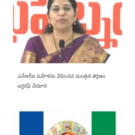
ఎన్ఆర్ఐ మహిళను వేధించిన మంత్రిని త‌క్ష‌ణం
బ‌ర్త‌ర‌ఫ్ చేయాలి