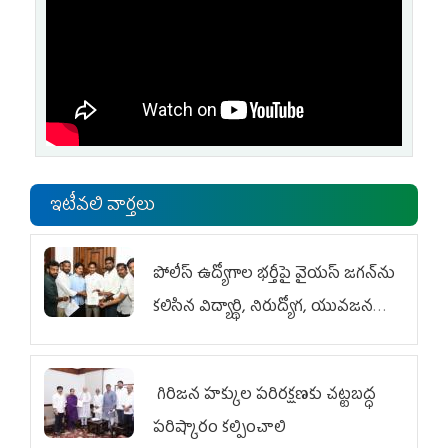
ఇటీవలి వార్తలు
పోలీస్ ఉద్యోగాల భర్తీపై వైయస్ జగన్‌ను
కలిసిన విద్యార్థి, నిరుద్యోగ, యువజన
జేఏసీ
గిరిజన హక్కుల పరిరక్షణకు చట్టబద్ధ
పరిష్కారం కల్పించాలి