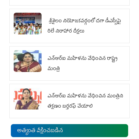
శ్రీశైలం నియోజకవర్గంలో దగా డీఎస్సీపై
రిలే నిరాహార దీక్షలు
ఎన్‌ఆర్‌ఐ మహిళను వేధించిన రాష్ట్ర
మంత్రి
ఎన్ఆర్ఐ మహిళను వేధించిన మంత్రిని
త‌క్ష‌ణం బ‌ర్త‌ర‌ఫ్ చేయాలి
అత్యంత వీక్షించబడిన