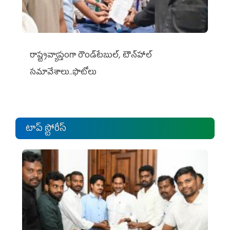
రాష్ట్రవ్యాప్తంగా రౌండ్‌టేబుల్‌, టౌన్‌హాల్‌
సమావేశాలు..ఫొటోలు
టాప్ స్టోరీస్