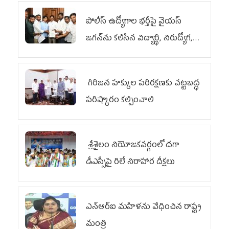
పోలీస్ ఉద్యోగాల భర్తీపై వైయస్
జగన్‌ను కలిసిన విద్యార్థి, నిరుద్యోగ,
యువజన జేఏసీ
గిరిజన హక్కుల పరిరక్షణకు చట్టబద్ధ
పరిష్కారం కల్పించాలి
శ్రీశైలం నియోజకవర్గంలో దగా
డీఎస్సీపై రిలే నిరాహార దీక్షలు
ఎన్‌ఆర్‌ఐ మహిళను వేధించిన రాష్ట్ర
మంత్రి