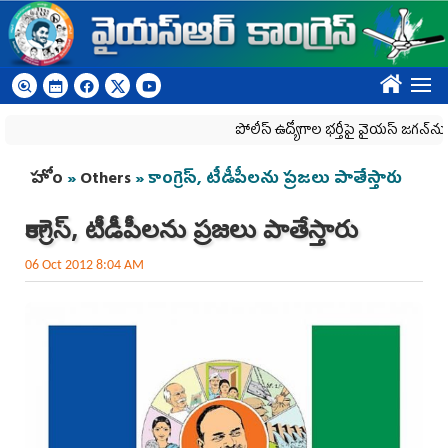
Skip to main content
????
పోలీస్ ఉద్యోగాల భర్తీపై వైయస్ జగన్‌ను కలిసిన 
You are here
హోం
»
Others
» కాంగ్రెస్, టీడీపీలను ప్రజలు పాతేస్తారు
కాంగ్రెస్, టీడీపీలను ప్రజలు పాతేస్తారు
06 Oct 2012 8:04 AM