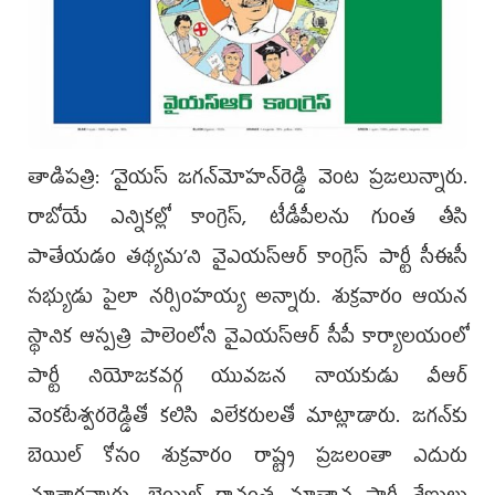
తాడిపత్రి: ‘వైయస్ జగన్‌మోహన్‌రెడ్డి వెంట ప్రజలున్నారు.
రాబోయే ఎన్నికల్లో కాంగ్రెస్, టీడీపీలను గుంత తీసి
పాతేయడం తథ్యమ’ని వైఎయస్ఆర్ కాంగ్రెస్ పార్టీ సీఈసీ
సభ్యుడు పైలా నర్సింహయ్య అన్నారు. శుక్రవారం ఆయన
స్థానిక ఆస్పత్రి పాలెంలోని వైఎయస్ఆర్ సీపీ కార్యాలయంలో
పార్టీ నియోజకవర్గ యువజన నాయకుడు వీఆర్
వెంకటేశ్వరరెడ్డితో కలిసి విలేకరులతో మాట్లాడారు. జగన్‌కు
బెయిల్ కోసం శుక్రవారం రాష్ట్ర ప్రజలంతా ఎదురు