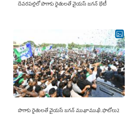
దేవరపల్లిలో పొగాకు రైతులతో వైయస్ జగన్ భేటీ
పొగాకు రైతుల‌తో వైయ‌స్ జ‌గ‌న్ ముఖాముఖి..ఫొటోలు2