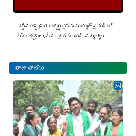
ఎన్డీఏ రాష్ట్ర‌ప‌తి అభ్య‌ర్థి ద్రౌప‌ది ముర్ముతో వైయ‌స్ఆర్
సీపీ అధ్య‌క్షులు, సీఎం వైయ‌స్ జ‌గ‌న్, ఎమ్మెల్యేలు,
ఎంపీల స‌మావేశం
తాజా ఫోటోలు