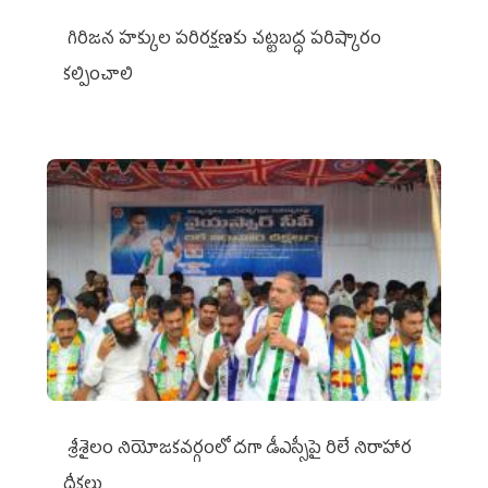
గిరిజన హక్కుల పరిరక్షణకు చట్టబద్ధ పరిష్కారం
కల్పించాలి
శ్రీశైలం నియోజకవర్గంలో దగా డీఎస్సీపై రిలే నిరాహార
దీక్షలు