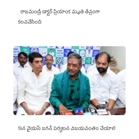
రాజమండ్రి డాక్టర్‌ ప్రియాంక మృతి తీవ్రంగా
కలచివేసింది
13న వైయస్‌ జగన్‌ పర్యటన విజయవంతం చేయాలి