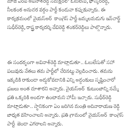
మాజీ ఎంపీ అవినాశ్‌రెడ్డి సమక్షంలో ఓబులేసు, భాస్కర్‌రెడ్డి,
నీలకంఠ అనుచర వర్గం పార్టీ కండువా కప్పుకున్నారు. ఈ
కార్యక్రమంలో వైయ‌స్ఆర్ కాంగ్రెస్‌ పార్టీ జమ్మలమడుగు ఇన్‌చార్జ్‌
సుధీర్‌రెడ్డి, రాష్ట్ర కార్యదర్శి దేవిరెడ్డి శంకర్‌రెడ్డిలు పాల్గొన్నారు.
ఈ సందర్భంగా అవినాశ్‌రెడ్డి మాట్లాడుతూ.. ఓబులేసుతో సహా
పలువురు నేతలు తమ పార్టీలో చేరినట్టు వెల్లడించారు. తమను
ఇక్కడికి రాకుండా అడ్డుకోవడానికి ఎన్ని అడ్డంకులు సృష్టించారో
ప్రజలు అంత చూశారని అన్నారు. వైయ‌స్ఆర్‌ కుటుంబాన్ని నమ్మే
ప్రతి ఒక్కరికి అండగా ఉంటామని హామీ ఇచ్చారు. సుధీర్‌రెడ్డి
మాట్లాడుతూ.. స్థానికంగా ఏం జరిగిన మంత్రి ఆదినారాయణ రెడ్డి
బాధ్యత వహించాలని అన్నారు. ప్రతి గ్రామంలో వైయ‌స్ఆర్ కాంగ్రెస్‌
పార్టీ జెండా ఎగరాలని అన్నారు.