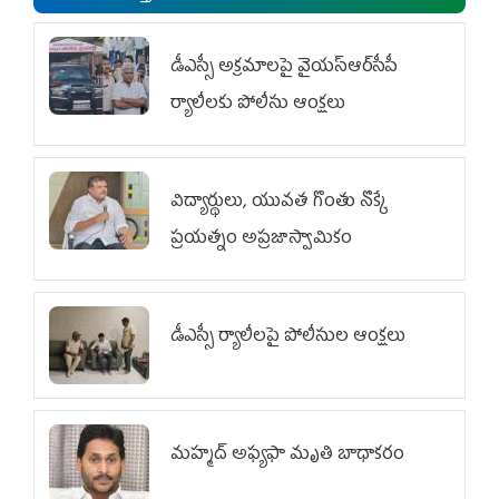
డీఎస్సీ అక్రమాలపై వైయ‌స్ఆర్‌సీపీ
ర్యాలీలకు పోలీసు ఆంక్షలు
విద్యార్థులు, యువత గొంతు నొక్కే
ప్రయత్నం అప్రజాస్వామికం
డీఎస్సీ ర్యాలీలపై పోలీసుల ఆంక్షలు
మహ్మద్‌ అఫ్యఫా మృతి బాధాకరం