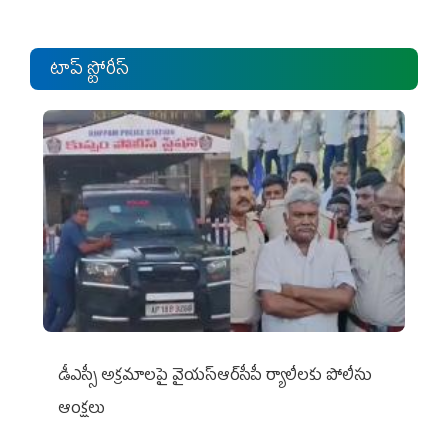
టాప్ స్టోరీస్
డీఎస్సీ అక్రమాలపై వైయ‌స్ఆర్‌సీపీ ర్యాలీలకు పోలీసు
ఆంక్షలు