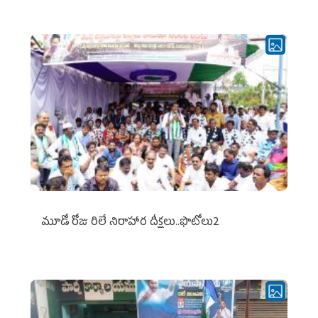
మూడో రోజు రిలే నిరాహార దీక్షలు..ఫొటోలు2