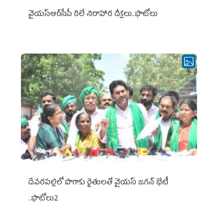
వైయ‌స్ఆర్‌సీపీ రిలే నిరాహార దీక్షలు..ఫొటోలు
దేవరపల్లిలో పొగాకు రైతులతో వైయస్ జగన్ భేటీ
..ఫొటోలు2