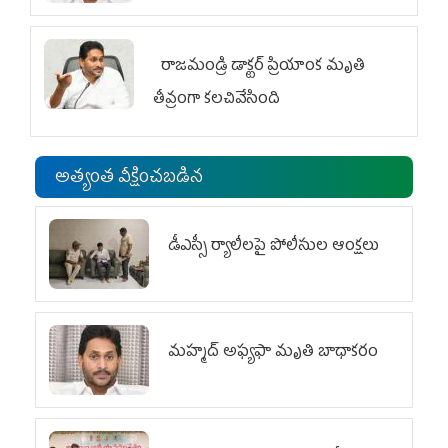
రాజమండ్రి డాక్టర్‌ ప్రియాంక మృతి
తీవ్రంగా కలచివేసింది
అత్యంత వీక్షించబడిన
డీఎస్సీ ర్యాలీలపై పోలీసుల ఆంక్షలు
మహ్మద్‌ అఫ్యఫా మృతి బాధాకరం