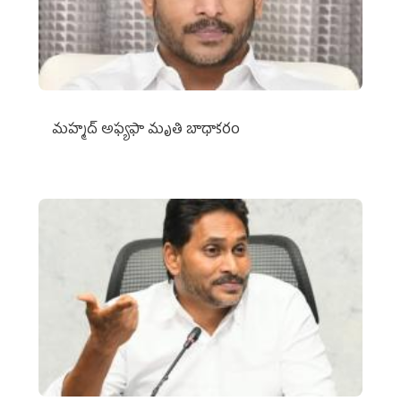
మహ్మద్‌ అఫ్యఫా మృతి బాధాకరం