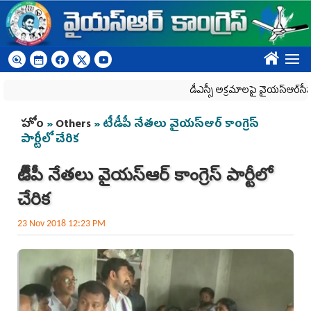
Skip to main content
????
డీఎస్సీ అక్రమాలపై వైయ‌స్ఆర్‌సీపీ ర్యాల
You are here
హోం
»
Others
» టీడీపీ నేత‌లు వైయ‌స్ఆర్ కాంగ్రెస్
పార్టీలో చేరిక‌
టీడీపీ నేత‌లు వైయ‌స్ఆర్ కాంగ్రెస్ పార్టీలో
చేరిక‌
23 Nov 2018 12:23 PM