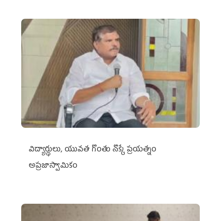
విద్యార్థులు, యువత గొంతు నొక్కే ప్రయత్నం
అప్రజాస్వామికం