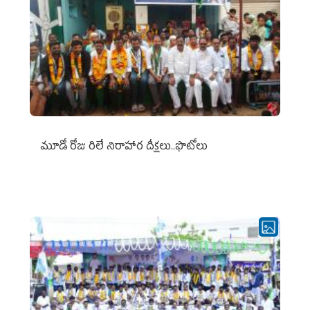
మూడో రోజు రిలే నిరాహార దీక్షలు..ఫొటోలు