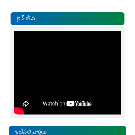
లైవ్ టి.వి
ఇటీవలి వార్తలు