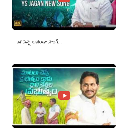
జగనన్న అజెండా సాంగ్….