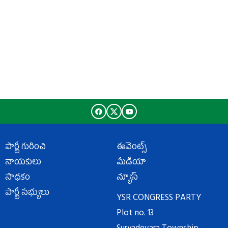
పార్టీ గురించి
ఈవెంట్స్
నాయకులు
మీడియా
సాధకం
న్యూస్
పార్టీ సభ్యులు
YSR CONGRESS PARTY
Plot no. 13