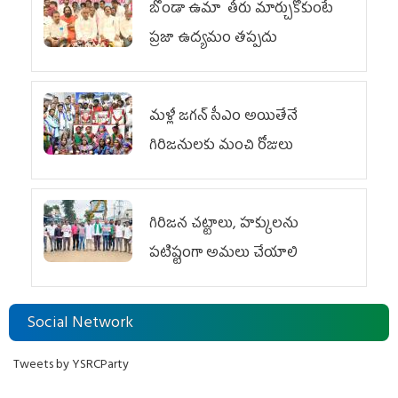
బొండా ఉమా తీరు మార్చుకోకుంటే
ప్రజా ఉద్యమం తప్పదు
మళ్లీ జగన్ సీఎం అయితేనే
గిరిజనులకు మంచి రోజులు
గిరిజన చట్టాలు, హక్కులను
పటిష్టంగా అమలు చేయాలి
Social Network
Tweets by YSRCParty