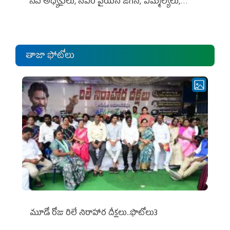
సీపీ అధ్య‌క్షులు, సీఎం వైయ‌స్ జ‌గ‌న్, ఎమ్మెల్యేలు,
ఎంపీల స‌మావేశం
తాజా ఫోటోలు
మూడో రోజు రిలే నిరాహార దీక్షలు..ఫొటోలు3