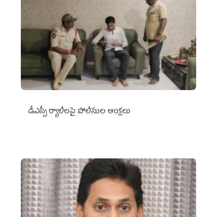
డీఎస్సీ ర్యాలీలపై పోలీసుల ఆంక్షలు