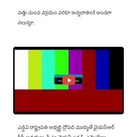
విత్తు నుంచి విక్రయం వరకూ అన్నదాతలకి అండగా
నిలుస్తూ..
ఎన్డీఏ రాష్ట్ర‌ప‌తి అభ్య‌ర్థి ద్రౌప‌ది ముర్ముతో వైయ‌స్ఆర్