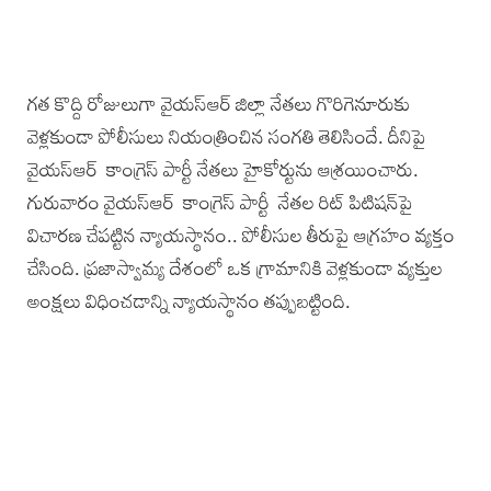
గత కొద్ది రోజులుగా వైయ‌స్ఆర్ జిల్లా నేతలు గొరిగెనూరుకు
వెళ్లకుండా పోలీసులు నియంత్రించిన సంగతి తెలిసిందే. దీనిపై
వైయ‌స్ఆర్ కాంగ్రెస్‌ పార్టీ నేతలు హైకోర్టును ఆశ్రయించారు.
గురువారం వైయ‌స్ఆర్ కాంగ్రెస్‌ పార్టీ నేతల రిట్‌ పిటిషన్‌పై
విచారణ చేపట్టిన న్యాయస్థానం.. పోలీసుల తీరుపై ఆగ్రహం వ్యక్తం
చేసింది. ప్రజాస్వామ్య దేశంలో ఒక గ్రామానికి వెళ్లకుండా వ్యక్తుల
అంక్షలు విధించడాన్ని న్యాయస్థానం తప్పుబట్టింది.