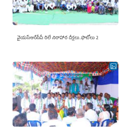
వైయ‌స్ఆర్‌సీపీ రిలే నిరాహార దీక్షలు..ఫొటోలు 2