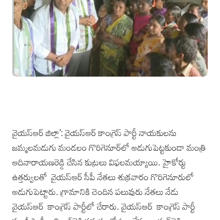
‍‍‍‍‍‍‍‍‍‍‍‍‍‍‍‍
వైయ‌స్ఆర్ జిల్లా': వైయ‌స్ఆర్‌ కాంగ్రెస్‌ పార్టీ నాయకులను
జమ్మలమడుగు మండలం గొరిగెనూర్‌లో అడుగుపెట్టకుండా మంత్రి
ఆదినారాయణరెడ్డి చేసిన కుట్రలు విఫలమయ్యాయి. హైకోర్టు
ఉత్తర్వులతో వైయ‌స్ఆర్‌ సీపీ నేతలు శుక్రవారం గొరిగెనూరులో
అడుగుపెట్టారు. గ్రామానికి చెందిన పలువురు నేతలు నేడు
వైయ‌స్ఆర్ కాంగ్రెస్‌ పార్టీలో చేరారు. వైయ‌స్ఆర్ కాంగ్రెస్‌ పార్టీ