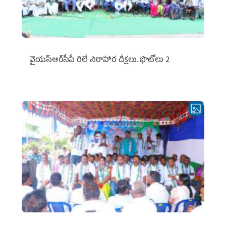
వైయ‌స్ఆర్‌సీపీ రిలే నిరాహార దీక్షలు..ఫొటోలు 2