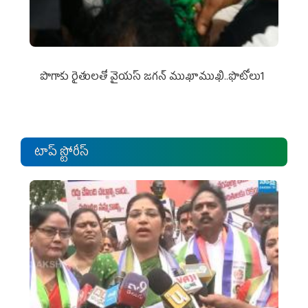
పొగాకు రైతుల‌తో వైయ‌స్ జ‌గ‌న్ ముఖాముఖి..ఫొటోలు1
టాప్ స్టోరీస్