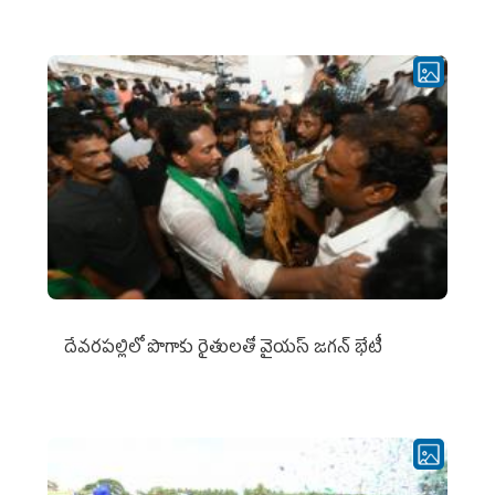
దేవరపల్లిలో పొగాకు రైతులతో వైయస్ జగన్ భేటీ