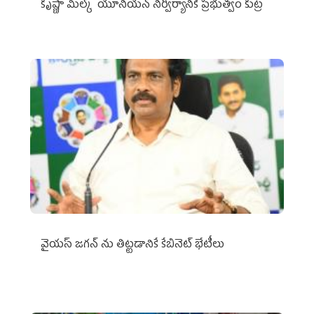
కృష్ణా మిల్క్‌ యూనియన్‌ నిర్వీర్యానికి ప్రభుత్వం కుట్ర
వైయ‌స్ జగన్‌ ను తిట్టడానికే కేబినెట్‌ భేటీలు