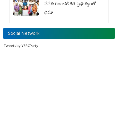
చేనేత రంగానికి గత ప్రభుత్వంలో
ధీమా
Social Network
Tweets by YSRCParty