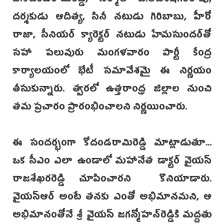
దర్శకుడు ఆదిత్య, సినీ నటుడు గిరిబాబు, హీరో
రాజా, సీనియర్ క్యారెక్టర్ నటుడు హేమసుంద‌ర్‌తో
సహా పలువురు మంగళవారం పార్టీ కేంద్ర
కార్యాలయంలో భేటీ సమావేశమై ఈ నిర్ణయం
తీసుకున్నారు. త్వరలో ఉత్తరాంధ్ర జిల్లాల నుంచి
తమ ప్రచారం ప్రారంభించాలని నిర్ణయించారు.
ఈ సందర్భంగా కోదండరామిరెడ్డి మాట్లాడుతూ...
ఒక సీఎం ఎలా ఉండాలో మహానేత డాక్టర్ వై‌యస్‌
రాజశేఖరరెడ్డి చూపించారని కొనియాడారు.
వైయస్ఆర్‌ అంటే తనకు ఎంతో అభిమానమని, ఆ
అభిమానంతోనే శ్రీ వైయస్ జగ‌న్మోహన్‌రెడ్డికి మద్దతు