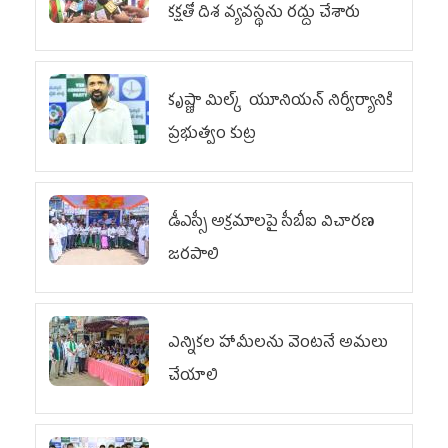
కక్షతో దిశ వ్య‌వ‌స్థ‌ను రద్దు చేశారు
కృష్ణా మిల్క్‌ యూనియన్‌ నిర్వీర్యానికి
ప్రభుత్వం కుట్ర
డీఎస్సీ అక్రమాలపై సీబీఐ విచారణ
జరపాలి
ఎన్నికల హామీలను వెంటనే అమలు
చేయాలి