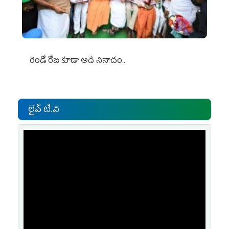
రెండో రోజు కూడా అదే నినాదం..
లైవ్ టి.వి