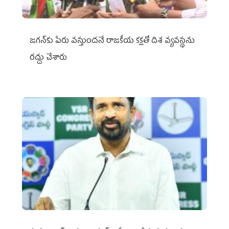
జగన్‌కు పేరు వస్తుందనే రాజకీయ కక్షతో దిశ వ్య‌వ‌స్థ‌ను
రద్దు చేశారు