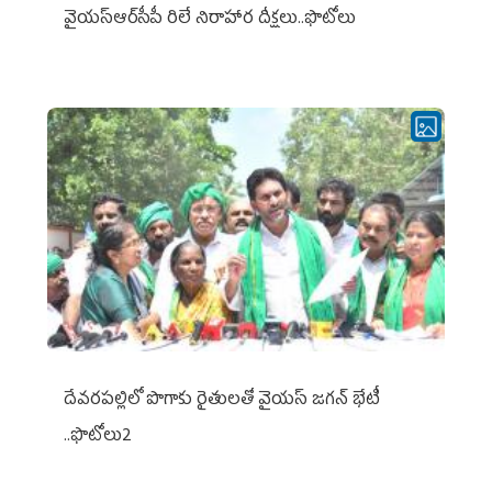
వైయ‌స్ఆర్‌సీపీ రిలే నిరాహార దీక్షలు..ఫొటోలు
దేవరపల్లిలో పొగాకు రైతులతో వైయస్ జగన్ భేటీ
..ఫొటోలు2