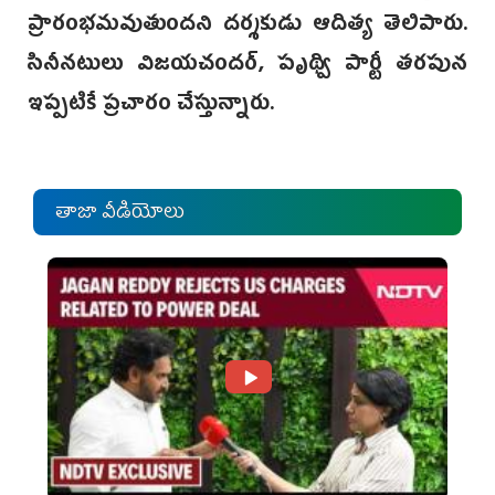
ప్రారంభమవుతుందని దర్శకుడు ఆదిత్య తెలిపారు.
సినీనటులు విజయచందర్, పృథ్వి పార్టీ తరపున
ఇప్పటికే ప్రచారం చేస్తున్నారు.
తాజా వీడియోలు