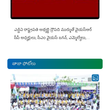
ఎన్డీఏ రాష్ట్ర‌ప‌తి అభ్య‌ర్థి ద్రౌప‌ది ముర్ముతో వైయ‌స్ఆర్
సీపీ అధ్య‌క్షులు, సీఎం వైయ‌స్ జ‌గ‌న్, ఎమ్మెల్యేలు,
ఎంపీల స‌మావేశం
తాజా ఫోటోలు