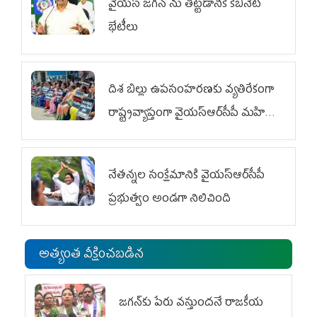
వైయ‌స్ జగన్‌ ను తిట్టడానికే కేబినెట్‌
భేటీలు
దిశ బిల్లు ఉపసంహరణకు వ్యతిరేకంగా
రాష్ట్రవ్యాప్తంగా వైయ‌స్ఆర్‌సీపీ మహిళా
విభాగం ఆందోళనలు
నేతన్నల సంక్షేమానికి వైయ‌స్ఆర్‌సీపీ
ప్రభుత్వం అండగా నిలిచింది
అత్యంత వీక్షించబడిన
జగన్‌కు పేరు వస్తుందనే రాజకీయ