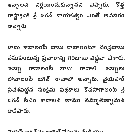
ఇవ్వాలని నిర్ణయించుకున్నానని చెప్పారు. కొత్త
రాష్ట్రానికి శ్రీ జగన్ నాయకత్వం ‌ఎంతో అవసరం
అన్నారు.
జాబు కావాలంటే బాబు రావాలంటూ చంద్రబాబు
చేసుకుంటున్న ప్రచారాన్ని గిరిబాబు ఎద్దేవా చేశారు.
'జబ్బు రావాలంటే బాబు రావాలి.. జబ్బులు
పోవాలంటే జగన్ రావాలి‌' అన్నారు. వైయసార్
ప్రవేశపెట్టిన సంక్షేమ పథకాలు కొనసాగాలంటే‌ శ్రీ
జగన్ సీఎం కావాలని తాము నమ్ముతున్నామని
తెలిపారు.