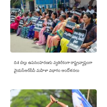
దిశ బిల్లు ఉపసంహరణకు వ్యతిరేకంగా రాష్ట్రవ్యాప్తంగా
వైయ‌స్ఆర్‌సీపీ మహిళా విభాగం ఆందోళనలు