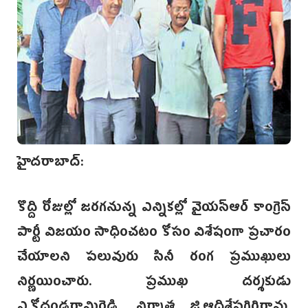
హైదరాబాద్:
కొద్ది రోజుల్లో జరగనున్న ఎన్నికల్లో వైయస్ఆర్ కాంగ్రె‌స్‌
పార్టీ విజయం సాధించటం కోసం విశేషంగా ప్రచారం
చేయాలని పలువురు సినీ రంగ ప్రముఖులు
నిర్ణయించారు. ప్రముఖ దర్శకుడు
ఎ.కోదండరామిరెడ్డి, నిర్మాత జి.ఆదిశేషగిరిరావు,