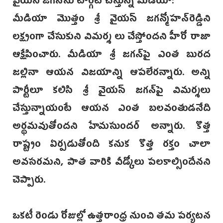
‌వైయస్‌ జగన్‌ను టార్గెట్ చే‌స్తున్న మీడియా:
మీడియా మొత్తం శ్రీ వైయస్ జగ‌న్మోహన్‌రెడ్డిని
లక్ష్యంగా చేసుకుని విమర్శ లు చేస్తోందని హీరో రాజా
ఆక్షేపించారు. మీడియా శ్రీ జగన్‌పై ఎంత బురద
జల్లినా ఆయన విజయాన్ని ఆపలేరన్నారు. అన్ని
పార్టీలూ కలిసి శ్రీ వైయస్‌ జగన్‌పై విమర్శలు
చేస్తున్నాయంటే ఆయన ఎంత బలవంతుడనేది
అర్థమవుతోందని హేమసుందర్ అన్నారు. కొత్త
రాష్ట్రం ఏర్పడుతోంది కనుక కొత్త రక్తం చాలా
అవసరమని, పాత వారికి వీడ్కోలు పలకాల్సిందేనని
చెప్పారు.
‌ఒకటీ రెండు రోజుల్లో ఉత్తరాంధ్ర నుంచి తమ పర్యటన