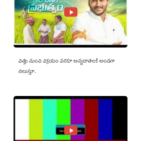
విత్తు నుంచి విక్రయం వరకూ అన్నదాతలకి అండగా
నిలుస్తూ..