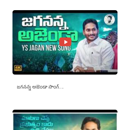
జగనన్న అజెండా సాంగ్….