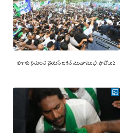
పొగాకు రైతుల‌తో వైయ‌స్ జ‌గ‌న్ ముఖాముఖి..ఫొటోలు2