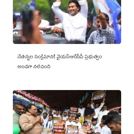
నేతన్నల సంక్షేమానికి వైయ‌స్ఆర్‌సీపీ ప్రభుత్వం
అండగా నిలిచింది