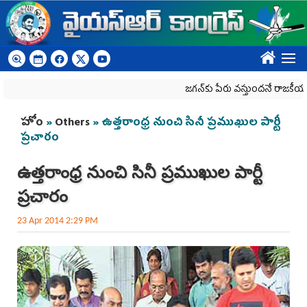
Skip to main content
????
జగన్‌కు పేరు వస్తుందనే రాజకీయ కక్షతో దిశ వ
You are here
హోం
»
Others
» ఉత్తరాంధ్ర నుంచి సినీ ప్రముఖుల పార్టీ
ప్రచారం
ఉత్తరాంధ్ర నుంచి సినీ ప్రముఖుల పార్టీ
ప్రచారం
23 Apr 2014 2:29 PM