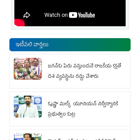
ఇటీవలి వార్తలు
జగన్‌కు పేరు వస్తుందనే రాజకీయ కక్షతో
దిశ వ్య‌వ‌స్థ‌ను రద్దు చేశారు
కృష్ణా మిల్క్‌ యూనియన్‌ నిర్వీర్యానికి
ప్రభుత్వం కుట్ర