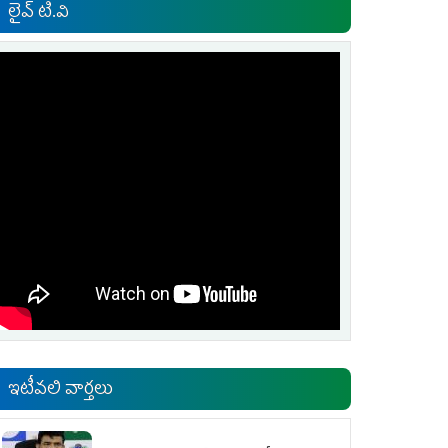
లైవ్ టి.వి
ఇటీవలి వార్తలు