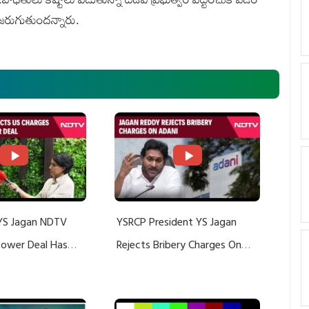
 జరుగుతుందన్నారు.
YS Jagan NDTV
YSRCP President YS Jagan
 Power Deal Has
Rejects Bribery Charges On
Do With Adani: YS
Adani, Threatens Defamation
ts US Charges
Suit Against Media Groups