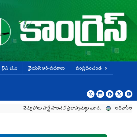
లైవ్ టి.వి
వైయస్ఆర్-పథకాలు
సంప్రదించండి
వెన్నుపోటు పార్టీ పాలనలో ప్రజాస్వామ్యం ఖూనీ..
ఆదివాసీల పోరాటానికి వ