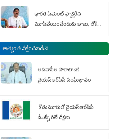
భారతి సిమెంట్ ఫ్యాక్టరీని
మూసివేయించేందుకు బాబు, లోకేశ్
కుట్ర
అత్యంత వీక్షించబడిన
ఆదివాసీల పోరాటానికి
వైయ‌స్ఆర్‌సీపీ సంఘీభావం
కోడుమూరులో వైయ‌స్ఆర్‌సీపీ
డీఎస్సీ రిలే దీక్షలు