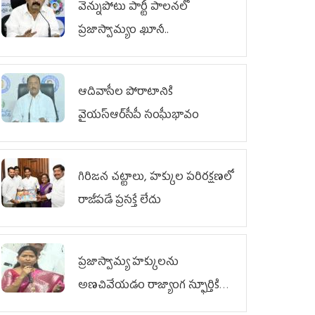
వెన్నుపోటు పార్టీ పాలనలో
ప్రజాస్వామ్యం ఖూనీ..
ఆదివాసీల పోరాటానికి
వైయ‌స్ఆర్‌సీపీ సంఘీభావం
గిరిజన చట్టాలు, హక్కుల పరిరక్షణలో
రాజీపడే ప్రసక్తే లేదు
ప్రజాస్వామ్య హక్కులను
అణచివేయడం రాజ్యాంగ స్ఫూర్తికి
విరుద్ధం