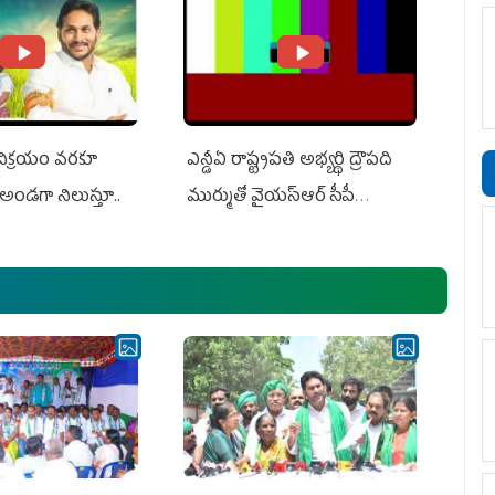
 విక్రయం వరకూ
ఎన్డీఏ రాష్ట్ర‌ప‌తి అభ్య‌ర్థి ద్రౌప‌ది
అండగా నిలుస్తూ..
ముర్ముతో వైయ‌స్ఆర్ సీపీ
అధ్య‌క్షులు, సీఎం వైయ‌స్ జ‌గ‌న్,
ఎమ్మెల్యేలు, ఎంపీల స‌మావేశం