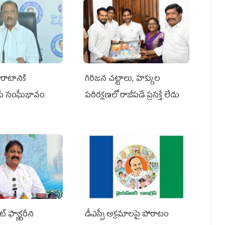
రాటానికి
గిరిజన చట్టాలు, హక్కుల
ీపీ సంఘీభావం
పరిరక్షణలో రాజీపడే ప్రసక్తే లేదు
 ఫ్యాక్టరీని
డీఎస్సీ అక్రమాలపై పోరాటం