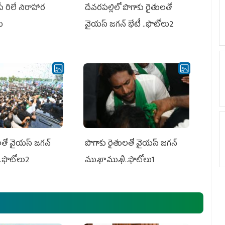
పీ రిలే నిరాహార
దేవరపల్లిలో పొగాకు రైతులతో
లు
వైయస్ జగన్ భేటీ ..ఫొటోలు2
తో వైయ‌స్ జ‌గ‌న్
పొగాకు రైతుల‌తో వైయ‌స్ జ‌గ‌న్
.ఫొటోలు2
ముఖాముఖి..ఫొటోలు1