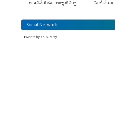
అణచివేయడం రాజ్యాంగ స్ఫూర్తికి
మూసివేయించ
విరుద్ధం
లోకేశ్ కుట్ర
Social Network
Tweets by YSRCParty