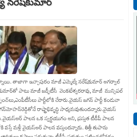
యే నరేష్‌కుమార్‌
్నాయి. తాజాగా ఇచ్చాపురం మాజీ ఎమ్మెల్యే నరేష్‌కుమార్‌ అగర్వాల్‌
ష్‌కుమార్‌తో పాటు మాజీ జడ్పీటీసీ వెంకటేశ్వరరావు, మాజీ మున్సిపల్‌
సర్పంచ్‌లు,ఎంపీటీసీలు పార్టీలోకి చేరారు.వైయస్‌ జగన్‌ పార్టీ కండువా
్‌మోహన్‌రెడ్డితోనే రాష్ట్రాభివృద్ధి సాధ్యమవుతుందన్నారు.వైయస్‌
రు.వైయస్‌ఆర్‌ పాలన ఒక స్వర్ణయుగం అని, ప్రస్తుత టీడీపీ పాలన
వస్తే మళ్లీ వైయస్‌ఆర్‌ పాలన వస్తుందన్నారు. తిత్లీ తుపాను
ాధితులు కష్టాలు పడుతున్నా టీడీపీ ప్రభుత్వం పట్టించుకోవడం