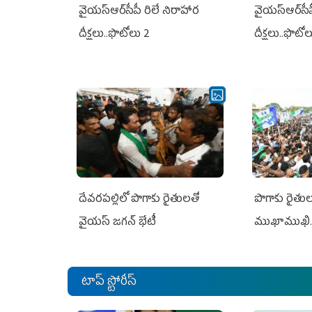
వైయ‌స్ఆర్‌సీపీ రిలే నిరాహార
వైయ‌స్ఆర్‌సీ
దీక్షలు..ఫొటోలు 2
దీక్షలు..ఫొటో
దేవరపల్లిలో పొగాకు రైతులతో
పొగాకు రైతుల‌
వైయస్ జగన్ భేటీ
ముఖాముఖి.
టాప్ స్టోరీస్