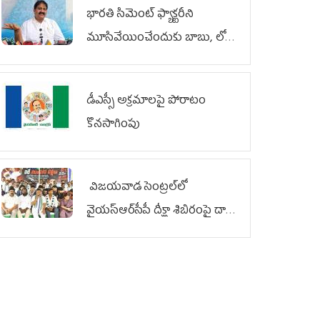
భారతి సిమెంట్ ఫ్యాక్టరీని
మూసివేయించేందుకు బాబు, లోకేశ్
కుట్ర
డీఎస్సీ అక్రమాలపై పోరాటం
కొనసాగింపు
విజయవాడ సెంట్రల్‌లో
వైయ‌స్ఆర్‌సీపీ దీక్షా శిబిరంపై దాడి
దుర్మార్గం