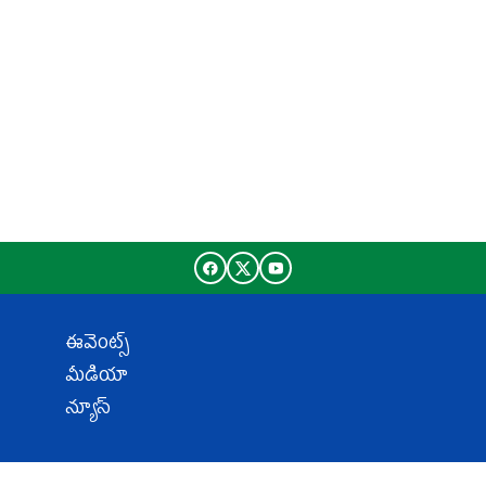
ఈవెంట్స్
మీడియా
న్యూస్