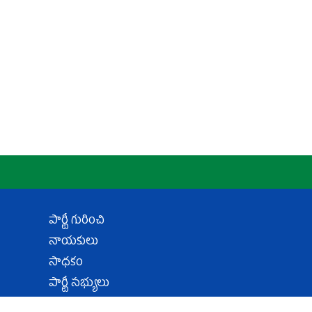
పార్టీ గురించి
నాయకులు
సాధకం
పార్టీ సభ్యులు