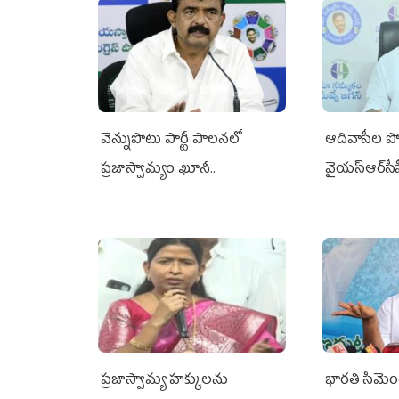
వెన్నుపోటు పార్టీ పాలనలో
ఆదివాసీల పో
ప్రజాస్వామ్యం ఖూనీ..
వైయ‌స్ఆర్‌స
ప్రజాస్వామ్య హక్కులను
భారతి సిమెంట్