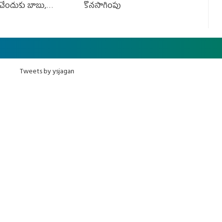
ేందుకు బాబు,
కొనసాగింపు
Tweets by ysjagan