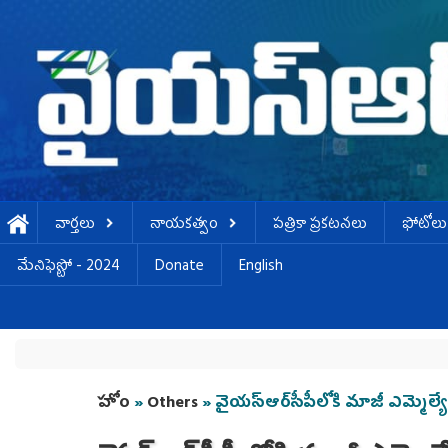
Skip to main content
వార్తలు
నాయకత్వం
పత్రికా ప్రకటనలు
ఫోటోలు
మేనిఫెస్టో - 2024
Donate
English
You are here
హోం
»
Others
» వైయస్‌ఆర్‌సీపీలోకి మాజీ ఎమ్మెల్యే