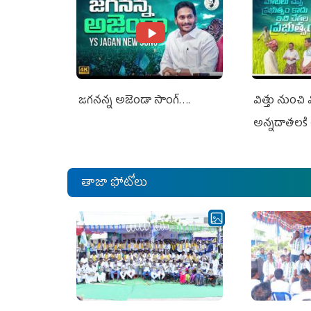
జగనన్న అజెండా సాంగ్….
విత్తు నుంచి
అన్నదాతలకి 
తాజా ఫోటోలు