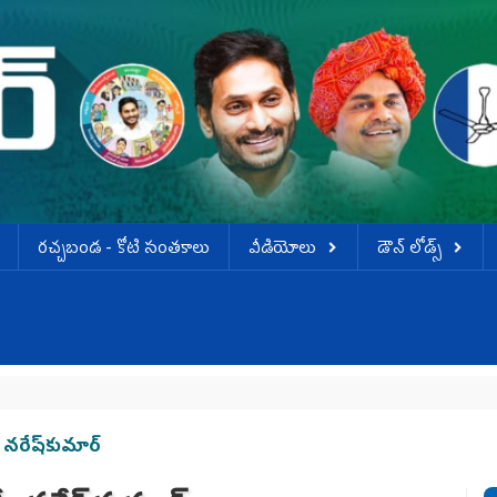
ర‌చ్చ‌బండ‌ - కోటి సంత‌కాలు
వీడియోలు
డౌన్ లోడ్స్
 నరేష్‌కుమార్‌