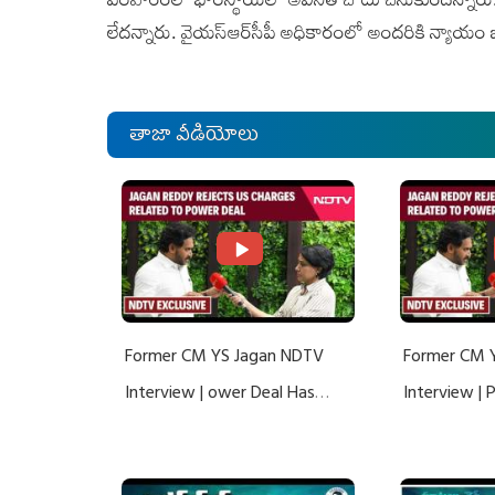
లేదన్నారు. వైయస్‌ఆర్‌సీపీ అధికారంలో అందరికి న్యాయం
తాజా వీడియోలు
Former CM YS Jagan NDTV
Former CM 
Interview | ower Deal Has
Interview |
Nothing To Do With Adani: YS
Nothing To 
Jagan Rejects US Charges
Jagan Rejec