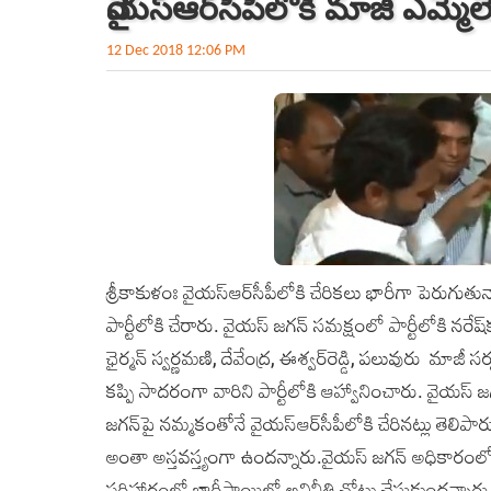
వైయస్‌ఆర్‌సీపీలోకి మాజీ ఎమ్మెల్
12 Dec 2018 12:06 PM
శ్రీకాకుళంః వైయస్‌ఆర్‌సీపీలోకి చేరికలు భారీగా పెరుగుతున
పార్టీలోకి చేరారు. వైయస్‌ జగన్‌ సమక్షంలో పార్టీలోకి నరే
ఛైర్మన్‌ స్వర్ణమణి, దేవేంద్ర, ఈశ్వర్‌రెడ్డి, పలువురు మాజీ 
కప్పి సాదరంగా వారిని పార్టీలోకి ఆహ్వానించారు. వైయస్‌ జగన
జగన్‌పై నమ్మకంతోనే వైయస్‌ఆర్‌సీపీలోకి చేరినట్లు తెలిపా
అంతా అస్తవస్త్యంగా ఉందన్నారు.వైయస్‌ జగన్‌ అధికారంలోకి 
పరిహారంలో భారీస్థాయిలో అవినీతి చోటు చేసుకుందన్నారు.బ