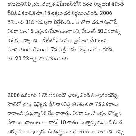
అనుమతినిచ్చింది. తర్వాత ఏపీఐఐసీలోని ధరల నిర్ణాయక కమిటీ
దీనికి ఎకరానికి రూ.15 లక్షలు ధర నిర్ణయించింది. 2006
డిసెంబర్ 31ని గడువుగా నిర్దేశించి... ఆ లోగా దరఖాస్తులొస్తే
ఎకరా రూ.15 లక్షలకు కేటాయించాలని, లేకుంటే 50 ఎకరాల్ని
సెజ్‌కు ఇవ్వాలని... వీటిలో ఏది ముందైతే అది చేయాలని
సూచించింది. డిసెంబర్ 7న మళ్లీ సమావేశమై ఎకరా ధరను
రూ.20.23 లక్షలకు సవరించింది.
2006 నవంబర్ 17నే అరబిందో ఫార్మా ఎండీ నిత్యానందరెడ్డి,
హెటెరో డ్రగ్సు డెరైక్టరు శ్రీనివాసరెడ్డి తమకు తలా 75 ఎకరాలు
కావాలని ప్రభుత్వానికి లేఖ రాశారు. ఎకరా రూ.7 లక్షల చొప్పున
కేటాయించాలంటూ... దాన్లో 10 శాతం మొత్తాన్ని ఈఎండీ కింద
చెక్కు కూడా ఇచ్చారు. కిందిస్థాయి అధికారులు ఆమోదించి దాన్ని