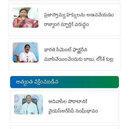
ప్రజాస్వామ్య హక్కులను అణచివేయడం
రాజ్యాంగ స్ఫూర్తికి విరుద్ధం
భారతి సిమెంట్ ఫ్యాక్టరీని
మూసివేయించేందుకు బాబు, లోకేశ్ కుట్ర
అత్యంత వీక్షించబడిన
ఆదివాసీల పోరాటానికి
వైయ‌స్ఆర్‌సీపీ సంఘీభావం