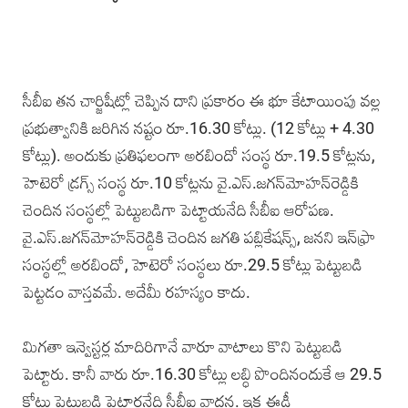
సీబీఐ తన చార్జిషీట్లో చెప్పిన దాని ప్రకారం ఈ భూ కేటాయింపు వల్ల
ప్రభుత్వానికి జరిగిన నష్టం రూ.16.30 కోట్లు. (12 కోట్లు + 4.30
కోట్లు). అందుకు ప్రతిఫలంగా అరబిందో సంస్థ రూ.19.5 కోట్లను,
హెటెరో డ్రగ్స్ సంస్థ రూ.10 కోట్లను వై.ఎస్.జగన్‌మోహన్‌రెడ్డికి
చెందిన సంస్థల్లో పెట్టుబడిగా పెట్టాయనేది సీబీఐ ఆరోపణ.
వై.ఎస్.జగన్‌మోహన్‌రెడ్డికి చెందిన జగతి పబ్లికేషన్స్, జనని ఇన్‌ఫ్రా
సంస్థల్లో అరబిందో, హెటెరో సంస్థలు రూ.29.5 కోట్లు పెట్టుబడి
పెట్టడం వాస్తవమే. అదేమీ రహస్యం కాదు.
మిగతా ఇన్వెస్టర్ల మాదిరిగానే వారూ వాటాలు కొని పెట్టుబడి
పెట్టారు. కానీ వారు రూ.16.30 కోట్లు లబ్ధి పొందినందుకే ఆ 29.5
కోట్లు పెట్టుబడి పెట్టారనేది సీబీఐ వాదన. ఇక ఈడీ