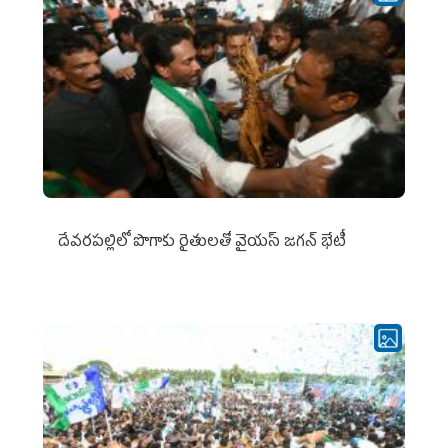
దేవరపల్లిలో పొగాకు రైతులతో వైయస్ జగన్ భేటీ