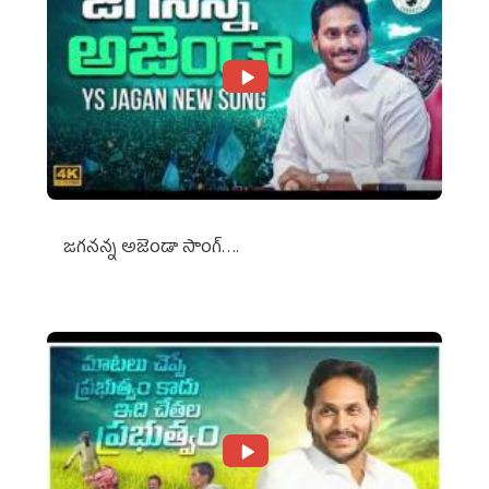
జగనన్న అజెండా సాంగ్….