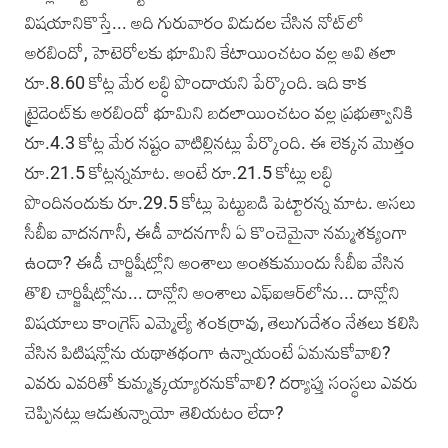
విషయానికొస్తే... అది గురువారం విడుదల చేసిన నోట్‌లో
అరబిందో, హెటెరోలకు భూమిని కేటాయించటం వల్ల అవి తలా
రూ.8.60 కోట్ల మేర లబ్ధి పొందాయని పేర్కొంది. ఇది కాక
ట్రైడెంట్‌కు అరబిందో భూమిని బదలాయించటం వల్ల ప్రభుత్వానికి
రూ.4.3 కోట్ల మేర నష్టం వాటిల్లినట్లు పేర్కొంది. ఈ లెక్కన మొత్తం
రూ.21.5 కోట్లన్నమాట. అంటే రూ.21.5 కోట్లు లబ్ధి
పొందినందుకు రూ.29.5 కోట్లు పెట్టుబడి పెట్టారన్న మాట. అసలు
సీబీఐ వాదనగానీ, ఈడీ వాదనగానీ ఏ కొంచెమైనా నమ్మశక్యంగా
ఉందా? ఈడీ చార్జిషీట్లోని అంశాలు అంతకుముందు సీబీఐ వేసిన
తొలి చార్జిషీట్లోను... దాన్లోని అంశాలు ఎఫ్‌ఐఆర్‌లోను... దాన్లోని
విషయాలు కాంగ్రెస్ ఎమ్మెల్యే శంకర్రావు, తెలుగుదేశం నేతలు కలిసి
వేసిన పిటిషన్లోను యథాతథంగా ఉన్నాయంటే ఏమనుకోవాలి?
ఎవరు ఎవరితో కుమ్మక్కయ్యారనుకోవాలి? దర్యాప్తు సంస్థలు ఎవరు
చెప్పినట్లు ఆడుతున్నాయో తెలియటం లేదా?