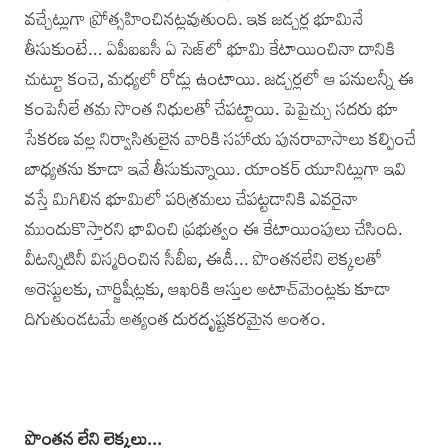
వచ్చేట్లుగా ప్రోత్సహించినట్లవుతుంది. ఇక జడ్చర్ల భూమినే
తీసుకుంటే... ఏపీఐఐసీ ఏ సెజ్‌లో భూమి కేటాయించినా దానికి
చుట్టూ కంచె, మధ్యలో రోడ్లు ఉంటాయి. జడ్చర్లలో ఆ పనులన్నీ ఈ
కంపెనీలే తమ సొంత నిధులతో చేపట్టాయి. పెపైచ్చు సదరు భూ
సేకరణ వల్ల నిర్వాసితులైన వారికి సహాయ పునరావాసాలు కల్పించే
బాధ్యతను కూడా ఇవే తీసుకున్నాయి. యాంకర్ యూనిట్లుగా ఇవి
వస్తే మిగిలిన భూమిలో పరిశ్రమలు చేపట్టడానికి ఎవరైనా
ముందుకొస్తారని భావించి ప్రభుత్వం ఈ కేటాయింపులు చేసింది.
వీటన్నిటినీ విస్మరించిన సీబీఐ, ఈడీ... పొంతనలేని లెక్కలతో
అరెస్టులకు, చార్జిషీట్లకు, ఆఖరికి ఆస్తుల అటాచ్‌మెంట్లకు కూడా
దిగుతుండటమే అత్యంత దురదృష్టకరమైన అంశం.
పొంతన లేని లెక్కలు...