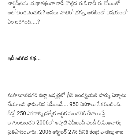
చార్జిషీట్‌ను యథాతథంగా కాపీ కొట్టిన ఈడీ కానీ ఈ కోణంలో
ఆలోచించవెందుకు? అసలు హెటెరో డ్రగ్సు, అరబిందో విషయంలో
ఏం జరిగింది....?
ఇదీ జరిగిన కథ...
మహబూబ్‌నగర్ జిల్లా జడ్చర్లలో గ్రీన్ ఇండస్ట్రియల్ పార్కు ఏర్పాటు
చేయాలని భావించిన ఏపీఐఐసీ... 950 ఎకరాలు సేకరించింది.
దీన్లో 250 ఎకరాల్ని ప్రత్యేక ఆర్థిక మండలికి కేటాయిస్తే
బాగుంటుందని 2006లో అప్పటి ఏపీఐఐసీ ఎండీ బి.పి.ఆచార్య
ప్రతిపాదించారు. 2006 అక్టోబర్ 27న దీనికి కేంద్ర వాణిజ్య శాఖ