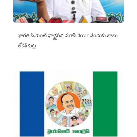
భారతి సిమెంట్ ఫ్యాక్టరీని మూసివేయించేందుకు బాబు,
లోకేశ్ కుట్ర