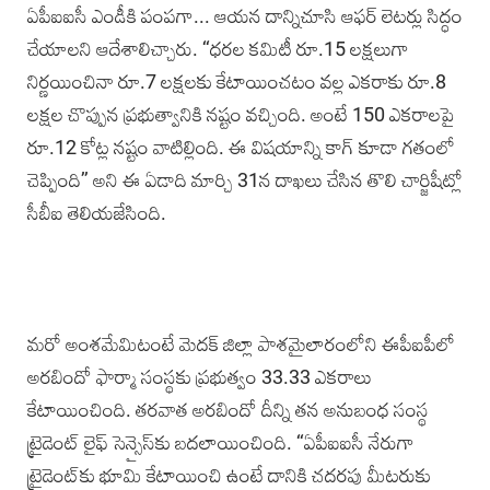
ఏపీఐఐసీ ఎండీకి పంపగా... ఆయన దాన్నిచూసి ఆఫర్ లెటర్లు సిద్ధం
చేయాలని ఆదేశాలిచ్చారు. ‘‘ధరల కమిటీ రూ.15 లక్షలుగా
నిర్ణయించినా రూ.7 లక్షలకు కేటాయించటం వల్ల ఎకరాకు రూ.8
లక్షల చొప్పున ప్రభుత్వానికి నష్టం వచ్చింది. అంటే 150 ఎకరాలపై
రూ.12 కోట్ల నష్టం వాటిల్లింది. ఈ విషయాన్ని కాగ్ కూడా గతంలో
చెప్పింది’’ అని ఈ ఏడాది మార్చి 31న దాఖలు చేసిన తొలి చార్జిషీట్లో
సీబీఐ తెలియజేసింది.
మరో అంశమేమిటంటే మెదక్ జిల్లా పాశమైలారంలోని ఈపీఐపీలో
అరబిందో ఫార్మా సంస్థకు ప్రభుత్వం 33.33 ఎకరాలు
కేటాయించింది. తరవాత అరబిందో దీన్ని తన అనుబంధ సంస్థ
ట్రైడెంట్ లైఫ్ సెన్సైస్‌కు బదలాయించింది. ‘‘ఏపీఐఐసీ నేరుగా
ట్రైడెంట్‌కు భూమి కేటాయించి ఉంటే దానికి చదరపు మీటరుకు