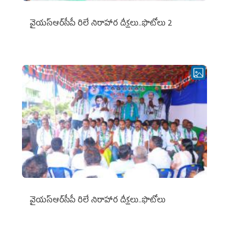
వైయ‌స్ఆర్‌సీపీ రిలే నిరాహార దీక్షలు..ఫొటోలు 2
వైయ‌స్ఆర్‌సీపీ రిలే నిరాహార దీక్షలు..ఫొటోలు