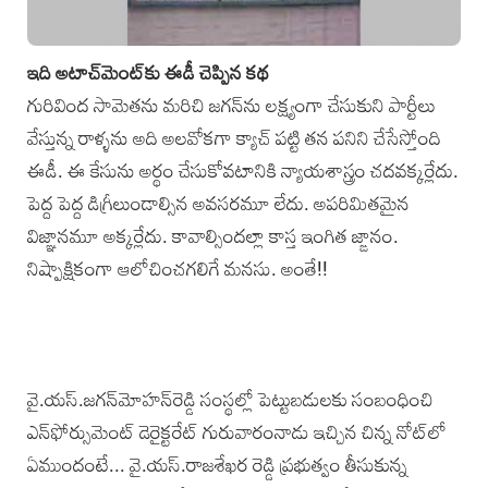
ఇది అటాచ్‌మెంట్‌కు ఈడీ చెప్పిన కథ
గురివింద సామెతను మరిచి జగన్‌ను లక్ష్యంగా చేసుకుని పార్టీలు
వేస్తున్న రాళ్ళను అది అలవోకగా క్యాచ్ పట్టి తన పనిని చేసేస్తోంది
ఈడీ. ఈ కేసును అర్థం చేసుకోవటానికి న్యాయశాస్త్రం చదవక్కర్లేదు.
పెద్ద పెద్ద డిగ్రీలుండాల్సిన అవసరమూ లేదు. అపరిమితమైన
విజ్ఞానమూ అక్కర్లేదు. కావాల్సిందల్లా కాస్త ఇంగిత జ్ఙానం.
నిష్పాక్షికంగా ఆలోచించగలిగే మనసు. అంతే!!
వై.యస్.జగన్‌మోహన్‌రెడ్డి సంస్థల్లో పెట్టుబడులకు సంబంధించి
ఎన్‌ఫోర్సుమెంట్ డెరైక్టరేట్ గురువారంనాడు ఇచ్చిన చిన్న నోట్‌లో
ఏముందంటే... వై.యస్.రాజశేఖర రెడ్డి ప్రభుత్వం తీసుకున్న