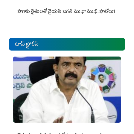
పొగాకు రైతుల‌తో వైయ‌స్ జ‌గ‌న్ ముఖాముఖి..ఫొటోలు1
టాప్ స్టోరీస్