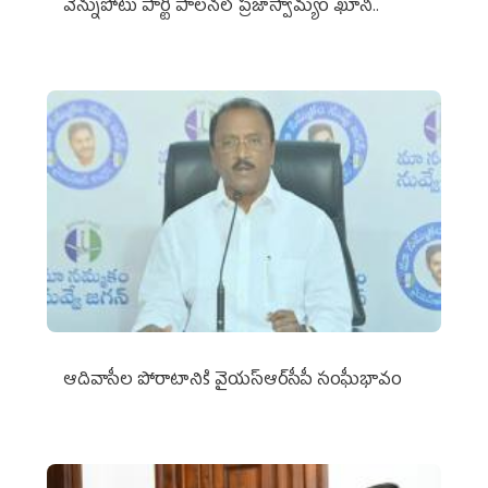
వెన్నుపోటు పార్టీ పాలనలో ప్రజాస్వామ్యం ఖూనీ..
ఆదివాసీల పోరాటానికి వైయ‌స్ఆర్‌సీపీ సంఘీభావం