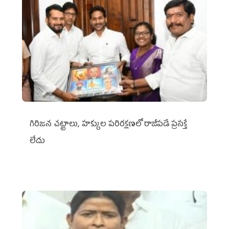
గిరిజన చట్టాలు, హక్కుల పరిరక్షణలో రాజీపడే ప్రసక్తే
లేదు