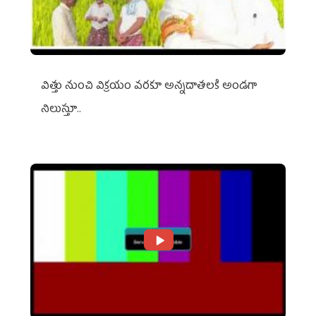
విత్తు నుంచి విక్రయం వరకూ అన్నదాతలకి అండగా
నిలుస్తూ..