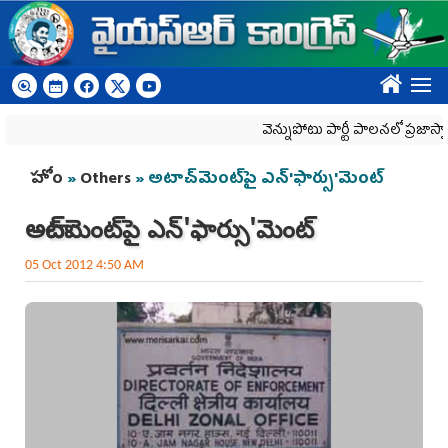
Skip to main content
????
వెన్నుపోటు పార్టీ పాలనలో ప్రజాస్వామ్యం ఖ
You are here
హోం
»
Others
» అటాచ్‌మెంట్‌పై ఎన్'ఫార్సు'మెంట్
అటాచ్‌మెంట్‌పై ఎన్'ఫార్సు'మెంట్
05 Oct 2012 4:50 AM