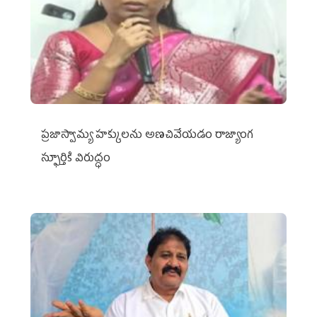
ప్రజాస్వామ్య హక్కులను అణచివేయడం రాజ్యాంగ
స్ఫూర్తికి విరుద్ధం