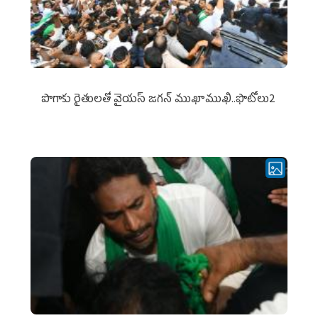
పొగాకు రైతుల‌తో వైయ‌స్ జ‌గ‌న్ ముఖాముఖి..ఫొటోలు2