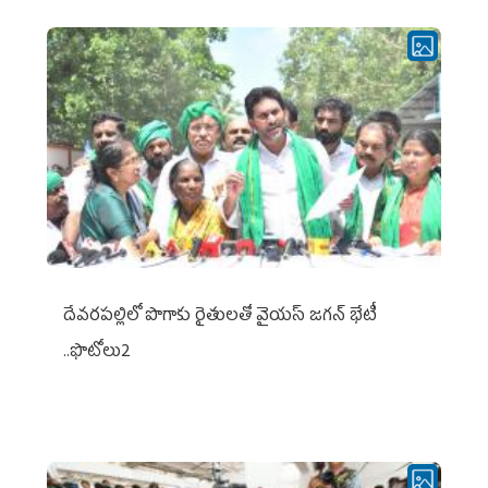
దేవరపల్లిలో పొగాకు రైతులతో వైయస్ జగన్ భేటీ
..ఫొటోలు2