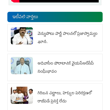
ఇటీవలి వార్తలు
వెన్నుపోటు పార్టీ పాలనలో ప్రజాస్వామ్యం
ఖూనీ..
ఆదివాసీల పోరాటానికి వైయ‌స్ఆర్‌సీపీ
సంఘీభావం
గిరిజన చట్టాలు, హక్కుల పరిరక్షణలో
రాజీపడే ప్రసక్తే లేదు