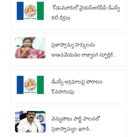
కోడుమూరులో వైయ‌స్ఆర్‌సీపీ డీఎస్సీ
రిలే దీక్షలు
ప్రజాస్వామ్య హక్కులను
అణచివేయడం రాజ్యాంగ స్ఫూర్తికి
విరుద్ధం
డీఎస్సీ అక్రమాలపై పోరాటం
కొనసాగింపు
వెన్నుపోటు పార్టీ పాలనలో
ప్రజాస్వామ్యం ఖూనీ..