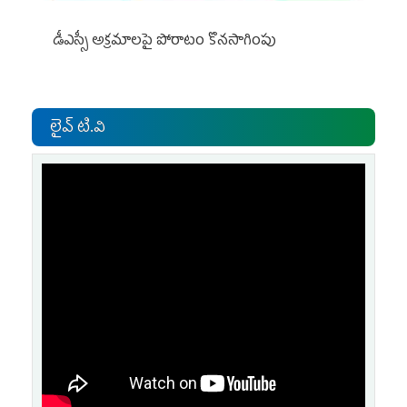
డీఎస్సీ అక్రమాలపై పోరాటం కొనసాగింపు
లైవ్ టి.వి