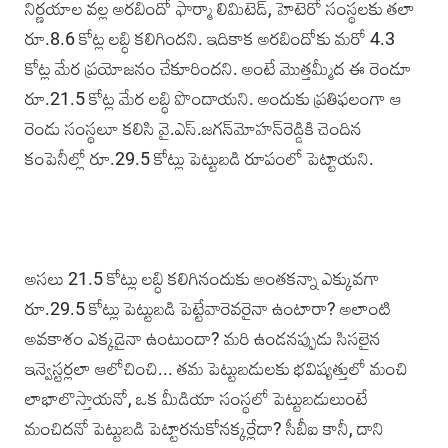
నిర్ణయాల వల్ల అరబిందో ఫార్మా లిమిటెడ్, హెటెరో సంస్థలకు తలా
రూ.8.6 కోట్ల లబ్ధి కలిగిందని. ఇదికాక అరబిందోకు మరో 4.3
కోట్ల మేర ప్రయోజనం చేకూరిందని. అంటే మొత్తమ్మీద ఈ రెండూ
రూ.21.5 కోట్ల మేర లబ్ధి పొందాయని. అందుకు ప్రతిఫలంగా ఆ
రెండు సంస్థలూ కలిసి వై.ఎస్.జగన్‌మోహన్‌రెడ్డికి చెందిన
కంపెనీల్లో రూ.29.5 కోట్లు పెట్టుబడి రూపంలో పెట్టాయని.
అసలు 21.5 కోట్లు లబ్ధి కలిగినందుకు అంతకన్నా ఎక్కువగా
రూ.29.5 కోట్లు పెట్టుబడి పెట్టేవారెవరైనా ఉంటారా? అలాంటి
అవకాశం ఎక్కడైనా ఉంటుందా? మరి ఉండనప్పుడు సిసలైన
ఇన్వెస్టర్లలా ఆలోచించి... తమ పెట్టుబడులకు భవిష్యత్తులో మంచి
లాభాలొస్తాయనో, ఒక మీడియా సంస్థలో పెట్టుబడులుంటే
మంచిదనో పెట్టుబడి పెట్టారనుకోనక్కర్లేదా? సీబీఐ కానీ, దాని