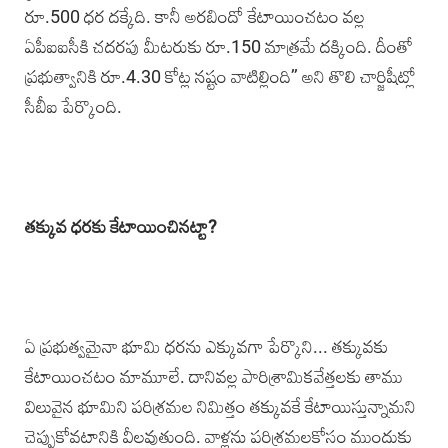
రూ.500 ధర దక్కేది. కానీ అరబిందో కేటాయించటం వల్ల
ఏపీఐఐసీకి చదరపు మీటరుకు రూ.150 మాత్రమే దక్కింది. దీంతో
ప్రభుత్వానికి రూ.4.30 కోట్ల నష్టం వాటిల్లింది’’ అని తొలి చార్జిషీట్లో
సీబీఐ పేర్కొంది.
తక్కువ ధరకు కేటాయించినట్టా?
ఏ ప్రభుత్వమైనా భూమి ధరను ఎక్కువగా పేర్కొని... తక్కువకు
కేటాయించటం మామూలే. దానివల్ల పారిశ్రామికవేత్తలకు తాము
విలువైన భూమిని పరిశ్రమల నిమిత్తం తక్కువకే కేటాయిస్తున్నామని
చెప్పుకోవటానికి వీలవుతుంది. వాళ్లను పరిశ్రమలకోసం ముందుకు