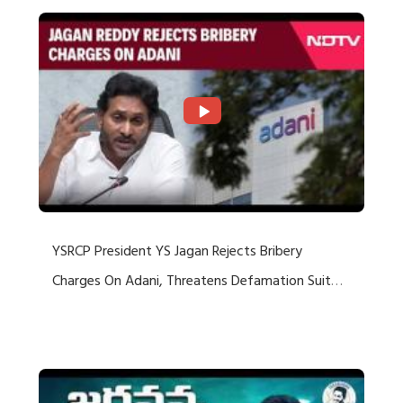
YSRCP President YS Jagan Rejects Bribery
Charges On Adani, Threatens Defamation Suit
Against Media Groups