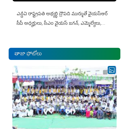
ఎన్డీఏ రాష్ట్ర‌ప‌తి అభ్య‌ర్థి ద్రౌప‌ది ముర్ముతో వైయ‌స్ఆర్
సీపీ అధ్య‌క్షులు, సీఎం వైయ‌స్ జ‌గ‌న్, ఎమ్మెల్యేలు,
ఎంపీల స‌మావేశం
తాజా ఫోటోలు