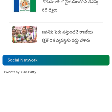
కోడుమూరులో వైయ‌స్ఆర్‌సీపీ డీఎస్సీ
రిలే దీక్షలు
జగన్‌కు పేరు వస్తుందనే రాజకీయ
కక్షతో దిశ వ్య‌వ‌స్థ‌ను రద్దు చేశారు
Social Network
Tweets by YSRCParty