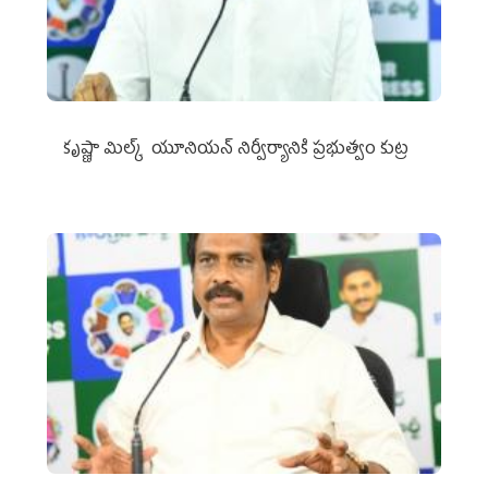
కృష్ణా మిల్క్‌ యూనియన్‌ నిర్వీర్యానికి ప్రభుత్వం కుట్ర