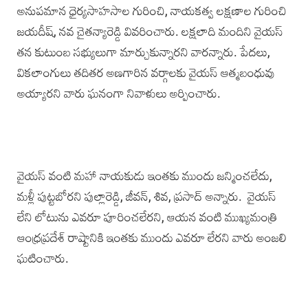
అనుపమాన ధైర్యసాహసాల గురించి, నాయకత్వ లక్షణాల గురించి
జయదీష్, నవ చైతన్యారెడ్డి వివరించారు. లక్షలాది మందిని వైయ‌స్
తన కుటుంబ సభ్యులుగా మార్చుకున్నారని వారన్నారు. పేద‌లు,
వికలాంగులు తదితర అణగారిన వర్గాలకు వైయస్ ఆత్మబంధువు
అయ్యారని వా‌రు ఘనంగా నివాళులు అర్పించారు.
వైయస్ వంటి మహా నాయకుడు ఇంతకు ముందు జన్మించలేదు,
మళ్లీ పుట్టబోరని‌ పుల్లారెడ్డి, జీవన్‌, శివ, ప్రసాద్‌ అన్నారు. వైయ‌స్
లేని లోటును ఎవరూ పూరించలేరని, ఆయన వంటి ముఖ్యమంత్రి
ఆంధ్రప్రదేశ్ రాష్టానికి ఇంతకు ముందు ఎవరూ లేరని వారు అంజలి
ఘటించారు.