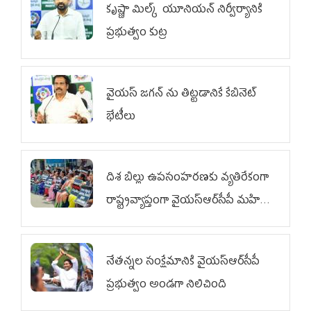
కృష్ణా మిల్క్‌ యూనియన్‌ నిర్వీర్యానికి
ప్రభుత్వం కుట్ర
వైయ‌స్ జగన్‌ ను తిట్టడానికే కేబినెట్‌
భేటీలు
దిశ బిల్లు ఉపసంహరణకు వ్యతిరేకంగా
రాష్ట్రవ్యాప్తంగా వైయ‌స్ఆర్‌సీపీ మహిళా
విభాగం ఆందోళనలు
నేతన్నల సంక్షేమానికి వైయ‌స్ఆర్‌సీపీ
ప్రభుత్వం అండగా నిలిచింది