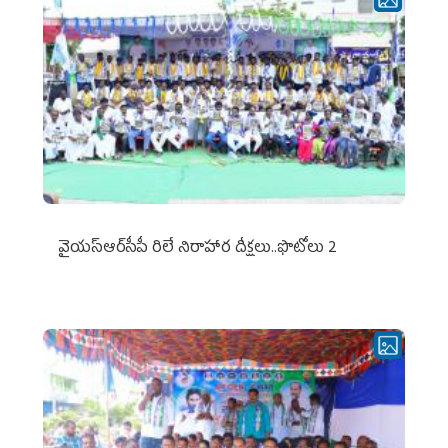
వైయ‌స్ఆర్‌సీపీ రిలే నిరాహార దీక్షలు..ఫొటోలు 2