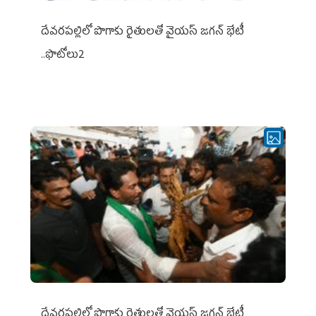
దేవరపల్లిలో పొగాకు రైతులతో వైయస్ జగన్ భేటీ
..ఫొటోలు2
దేవరపల్లిలో పొగాకు రైతులతో వైయస్ జగన్ భేటీ