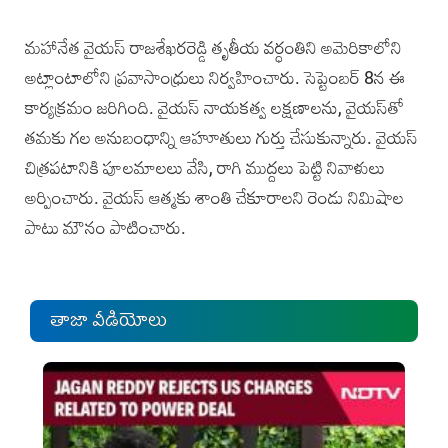
మహానేత వైయస్ రాజశేఖరరెడ్డి తృతీయ వర్ధంతిని అమెరికాలోని
అట్లాంటాలో‌ని ప్రవాసాంధ్రులు నిర్వహించారు. సెప్టెంబర్ 8న ఈ
కార్యక్రమం జరిగింది. వైయ‌స్ నాయకత్వ లక్షణాలను, వైయ‌స్‌తో
తమకు గల అనుబంధాన్ని ఆహూతులు గుర్తు చేసుకున్నారు. వైయస్
చిత్రపటానికి పూలమాలలు వేసి, రాగి ముద్దలు పెట్టి నివాళులు
అర్పించారు.‌ వైయస్‌ ఆత్మకు శాంతి చేకూరాలని రెండు నిమిషాల
పాటు మౌనం పాటించారు.
తాజా వీడియోలు