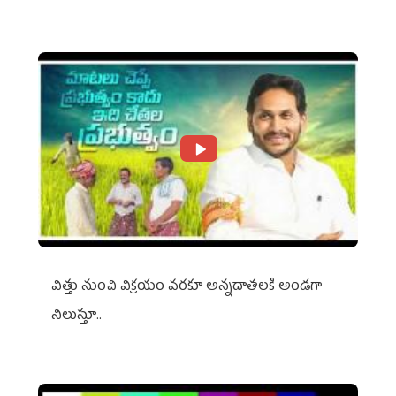
విత్తు నుంచి విక్రయం వరకూ అన్నదాతలకి అండగా
నిలుస్తూ..