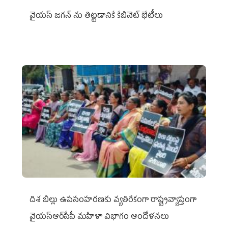
వైయ‌స్ జగన్‌ ను తిట్టడానికే కేబినెట్‌ భేటీలు
దిశ బిల్లు ఉపసంహరణకు వ్యతిరేకంగా రాష్ట్రవ్యాప్తంగా
వైయ‌స్ఆర్‌సీపీ మహిళా విభాగం ఆందోళనలు