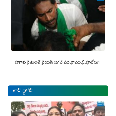
పొగాకు రైతుల‌తో వైయ‌స్ జ‌గ‌న్ ముఖాముఖి..ఫొటోలు1
టాప్ స్టోరీస్