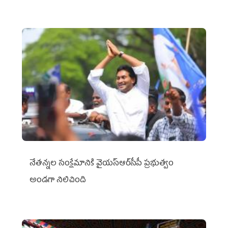
నేతన్నల సంక్షేమానికి వైయ‌స్ఆర్‌సీపీ ప్రభుత్వం
అండగా నిలిచింది