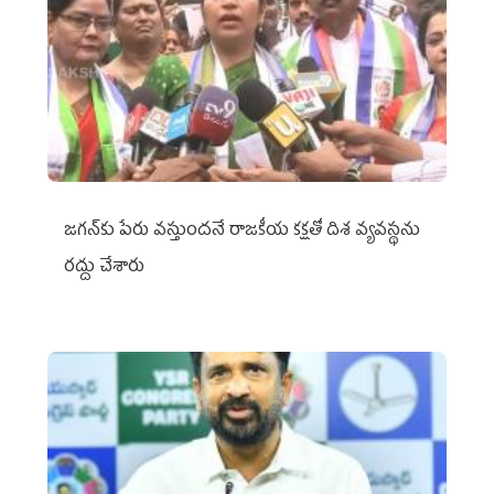
జగన్‌కు పేరు వస్తుందనే రాజకీయ కక్షతో దిశ వ్య‌వ‌స్థ‌ను
రద్దు చేశారు