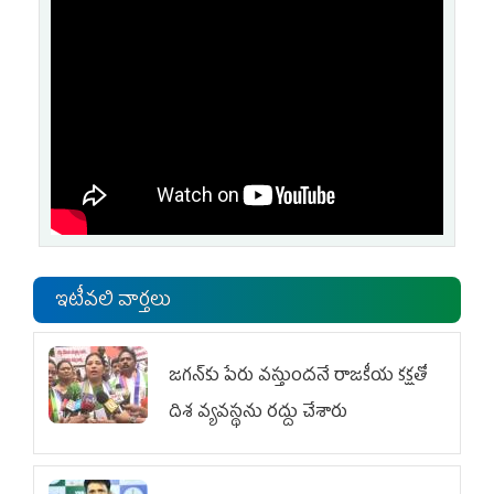
ఇటీవలి వార్తలు
జగన్‌కు పేరు వస్తుందనే రాజకీయ కక్షతో
దిశ వ్య‌వ‌స్థ‌ను రద్దు చేశారు