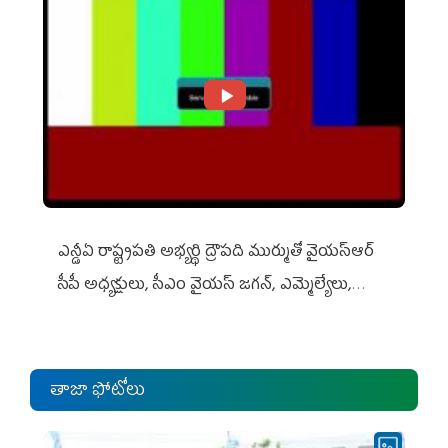
ఎన్డీఏ రాష్ట్ర‌ప‌తి అభ్య‌ర్థి ద్రౌప‌ది ముర్ముతో వైయ‌స్ఆర్
సీపీ అధ్య‌క్షులు, సీఎం వైయ‌స్ జ‌గ‌న్, ఎమ్మెల్యేలు,
ఎంపీల స‌మావేశం
తాజా ఫోటోలు