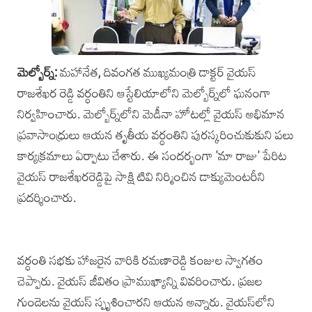
మెల్బోర్న్‌:
మహానేత, దివంగత ముఖ్యమంత్రి డాక్టర్ వైయ‌స్
రాజశేఖర రెడ్డి వ‌ర్ధంతిని ఆస్టేలియాలోని మెల్బోర్న్‌లో ఘనంగా
నిర్వహించారు. మెల్బోర్న్‌లోని మెడీనా హోటల్లో వైయస్‌ అభిమాన
ప్రవాసాంధ్రులు ఆయన తృతీయ వర్ధంతిని పురస్కరించుకుకుని పలు
కార్యక్రమాలు ఏర్పాటు చేశారు. ఈ సందర్భంగా 'మా రాజు' పేరిట
వైయస్ రాజశేఖరరెడ్డిపై‌ సాక్షి టివి నిర్మించిన డాక్యుమెంటరీని
ప్రదర్శించారు.
వర్ధంతి సభకు హాజరైన వారికి రమణారెడ్డి కంజుల స్వాగతం
చెప్పారు. వైయస్ జీవితం ప్రాముఖ్యాన్ని వివరించారు. ప్రజల
గుండెలను వైయస్ స్పృశించారని ఆయన అన్నారు. వైయ‌స్‌లోని