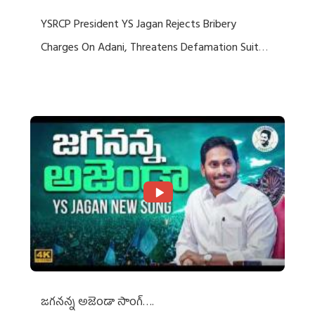
YSRCP President YS Jagan Rejects Bribery
Charges On Adani, Threatens Defamation Suit
Against Media Groups
జగనన్న అజెండా సాంగ్….