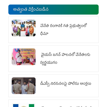
అత్యంత వీక్షించబడిన
చేనేత రంగానికి గత ప్రభుత్వంలో
ధీమా
వైయ‌స్ జగన్ పాలనలో చేనేతలకు
స్వర్ణయుగం
డీఎస్సీ నిరసనలపై పోలీసు ఆంక్షలు