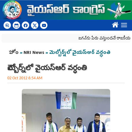
Skip to main content
????
జగన్‌కు పేరు వస్తుందనే రాజకీయ కక్షతో దిశ వ
You are here
హోం
»
NRI News
» మెల్బోర్న్‌లో వైయస్‌ఆర్‌ వర్ధంతి
మెల్బోర్న్‌లో వైయస్‌ఆర్‌ వర్ధంతి
02 Oct 2012 6:54 AM