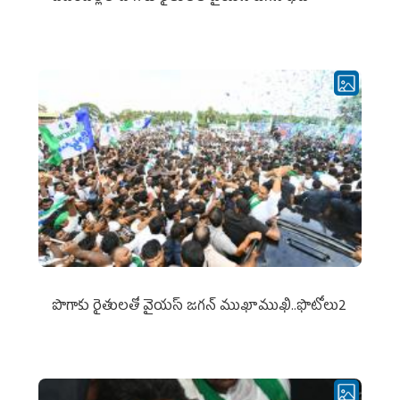
పొగాకు రైతుల‌తో వైయ‌స్ జ‌గ‌న్ ముఖాముఖి..ఫొటోలు2