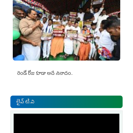
రెండో రోజు కూడా అదే నినాదం..
లైవ్ టి.వి