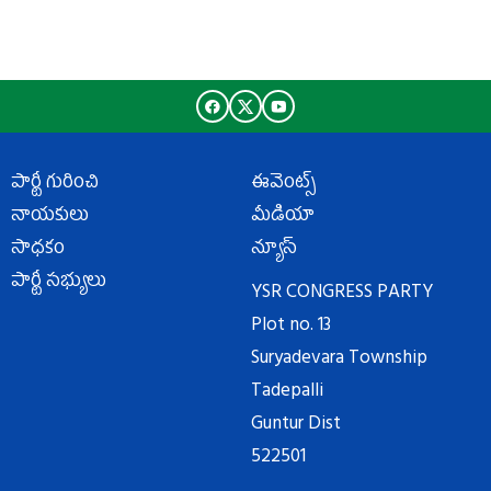
పార్టీ గురించి
ఈవెంట్స్
నాయకులు
మీడియా
సాధకం
న్యూస్
పార్టీ సభ్యులు
YSR CONGRESS PARTY
Plot no. 13
Suryadevara Township
Tadepalli
Guntur Dist
522501