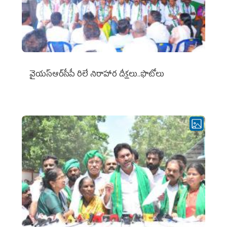
వైయ‌స్ఆర్‌సీపీ రిలే నిరాహార దీక్షలు..ఫొటోలు