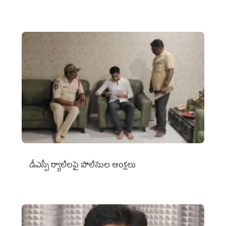
డీఎస్సీ ర్యాలీలపై పోలీసుల ఆంక్షలు