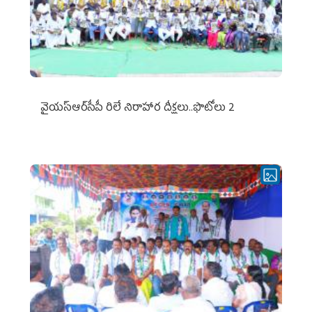
వైయ‌స్ఆర్‌సీపీ రిలే నిరాహార దీక్షలు..ఫొటోలు 2