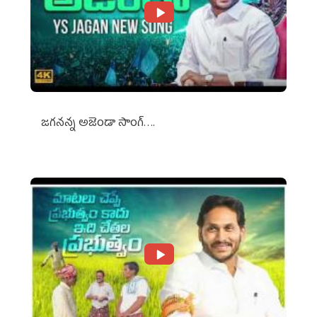
జగనన్న అజెండా సాంగ్….