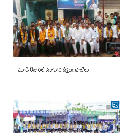
మూడో రోజు రిలే నిరాహార దీక్షలు..ఫొటోలు