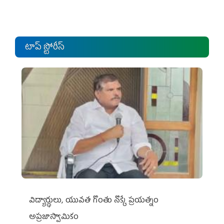
టాప్ స్టోరీస్
విద్యార్థులు, యువత గొంతు నొక్కే ప్రయత్నం
అప్రజాస్వామికం