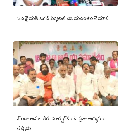
13న వైయస్‌ జగన్‌ పర్యటన విజయవంతం చేయాలి
బొండా ఉమా తీరు మార్చుకోకుంటే ప్రజా ఉద్యమం
తప్పదు