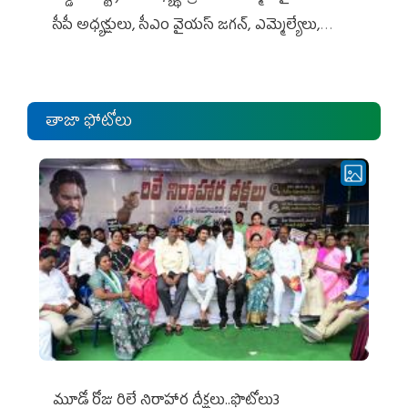
సీపీ అధ్య‌క్షులు, సీఎం వైయ‌స్ జ‌గ‌న్, ఎమ్మెల్యేలు,
ఎంపీల స‌మావేశం
తాజా ఫోటోలు
మూడో రోజు రిలే నిరాహార దీక్షలు..ఫొటోలు3