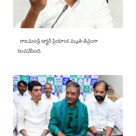
రాజమండ్రి డాక్టర్‌ ప్రియాంక మృతి తీవ్రంగా
కలచివేసింది