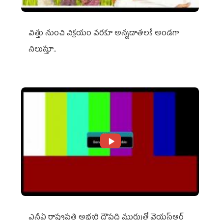
విత్తు నుంచి విక్రయం వరకూ అన్నదాతలకి అండగా
నిలుస్తూ..
ఎన్డీఏ రాష్ట్ర‌ప‌తి అభ్య‌ర్థి ద్రౌప‌ది ముర్ముతో వైయ‌స్ఆర్