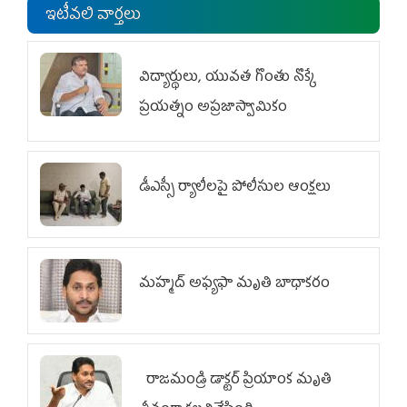
ఇటీవలి వార్తలు
విద్యార్థులు, యువత గొంతు నొక్కే
ప్రయత్నం అప్రజాస్వామికం
డీఎస్సీ ర్యాలీలపై పోలీసుల ఆంక్షలు
మహ్మద్‌ అఫ్యఫా మృతి బాధాకరం
రాజమండ్రి డాక్టర్‌ ప్రియాంక మృతి