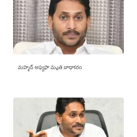
మహ్మద్‌ అఫ్యఫా మృతి బాధాకరం