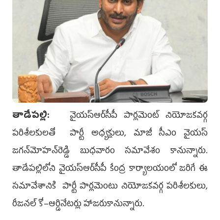
తాడేప‌ల్లి:
వైయ‌స్ఆర్‌సీపీ పార్లమెంట్‌ నియోజకవర్గ
పరిశీలకులతో పార్టీ అధ్యక్షులు, మాజీ సీఎం వైయ‌స్‌
జగన్‌మోహన్‌రెడ్డి బుధవారం సమావేశం కానున్నారు.
తాడేపల్లిలోని వైయ‌స్ఆర్‌సీపీ కేంద్ర కార్యాలయంలో జరిగే ఈ
సమావేశానికి పార్టీ పార్లమెంటు నియోజకవర్గ పరిశీలకులు,
రీజనల్‌ కో–ఆర్డినేటర్లు హాజరుకానున్నారు.