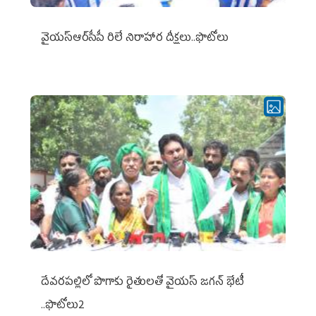
వైయ‌స్ఆర్‌సీపీ రిలే నిరాహార దీక్షలు..ఫొటోలు
దేవరపల్లిలో పొగాకు రైతులతో వైయస్ జగన్ భేటీ
..ఫొటోలు2