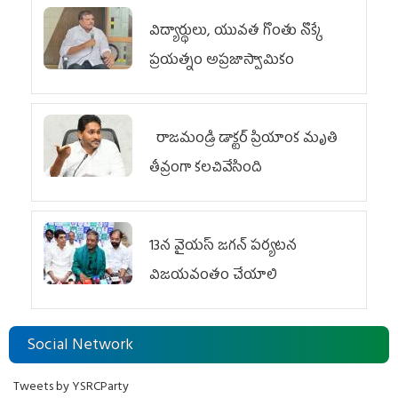
విద్యార్థులు, యువత గొంతు నొక్కే
ప్రయత్నం అప్రజాస్వామికం
రాజమండ్రి డాక్టర్‌ ప్రియాంక మృతి
తీవ్రంగా కలచివేసింది
13న వైయస్‌ జగన్‌ పర్యటన
విజయవంతం చేయాలి
Social Network
Tweets by YSRCParty