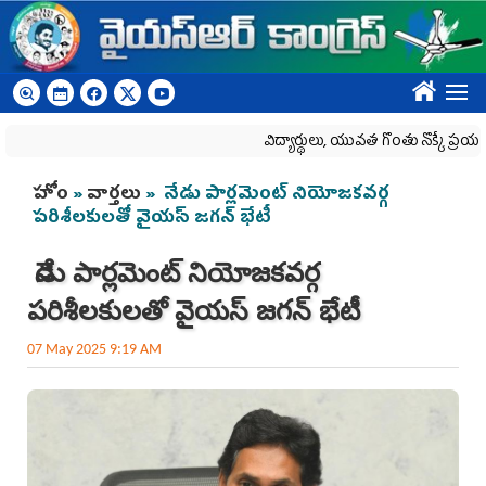
Skip to main content
????
విద్యార్థులు, యువత గొంతు నొక్కే ప్రయత్నం అప
You are here
హోం
»
వార్తలు
» నేడు పార్లమెంట్‌ నియోజకవర్గ
పరిశీలకులతో వైయ‌స్‌ జగన్‌ భేటీ
నేడు పార్లమెంట్‌ నియోజకవర్గ
పరిశీలకులతో వైయ‌స్‌ జగన్‌ భేటీ
07 May 2025 9:19 AM