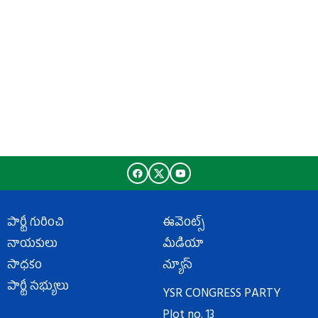
పార్టీ గురించి
ఈవెంట్స్
నాయకులు
మీడియా
సాధకం
న్యూస్
పార్టీ సభ్యులు
YSR CONGRESS PARTY
Plot no. 13