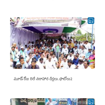
మూడో రోజు రిలే నిరాహార దీక్షలు..ఫొటోలు2