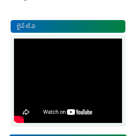
లైవ్ టి.వి