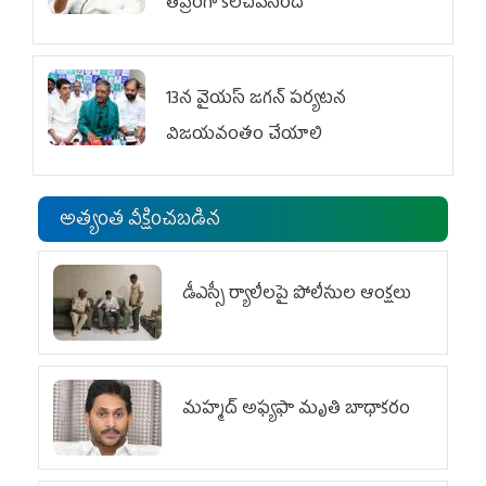
తీవ్రంగా కలచివేసింది
13న వైయస్‌ జగన్‌ పర్యటన
విజయవంతం చేయాలి
అత్యంత వీక్షించబడిన
డీఎస్సీ ర్యాలీలపై పోలీసుల ఆంక్షలు
మహ్మద్‌ అఫ్యఫా మృతి బాధాకరం