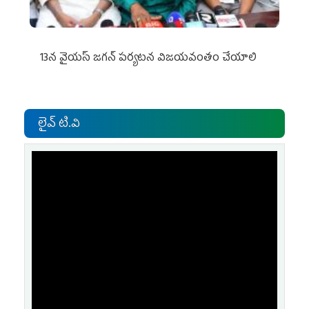
13న వైయస్‌ జగన్‌ పర్యటన విజయవంతం చేయాలి
లైవ్ టి.వి