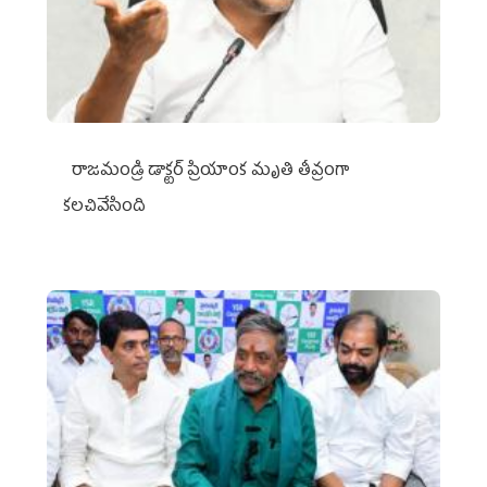
రాజమండ్రి డాక్టర్‌ ప్రియాంక మృతి తీవ్రంగా
కలచివేసింది