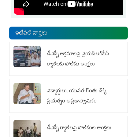
ఇటీవలి వార్తలు
డీఎస్సీ అక్రమాలపై వైయ‌స్ఆర్‌సీపీ
ర్యాలీలకు పోలీసు ఆంక్షలు
విద్యార్థులు, యువత గొంతు నొక్కే
ప్రయత్నం అప్రజాస్వామికం
డీఎస్సీ ర్యాలీలపై పోలీసుల ఆంక్షలు