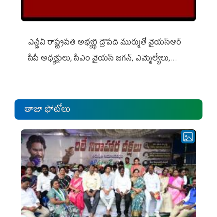
ఎన్డీఏ రాష్ట్ర‌ప‌తి అభ్య‌ర్థి ద్రౌప‌ది ముర్ముతో వైయ‌స్ఆర్
సీపీ అధ్య‌క్షులు, సీఎం వైయ‌స్ జ‌గ‌న్, ఎమ్మెల్యేలు,
ఎంపీల స‌మావేశం
తాజా ఫోటోలు