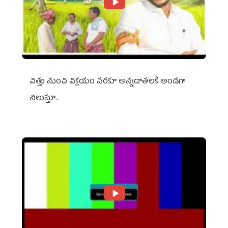
విత్తు నుంచి విక్రయం వరకూ అన్నదాతలకి అండగా
నిలుస్తూ..