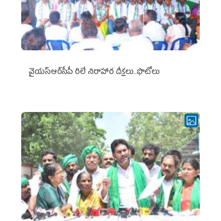
వైయ‌స్ఆర్‌సీపీ రిలే నిరాహార దీక్షలు..ఫొటోలు