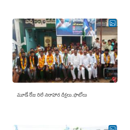
మూడో రోజు రిలే నిరాహార దీక్షలు..ఫొటోలు