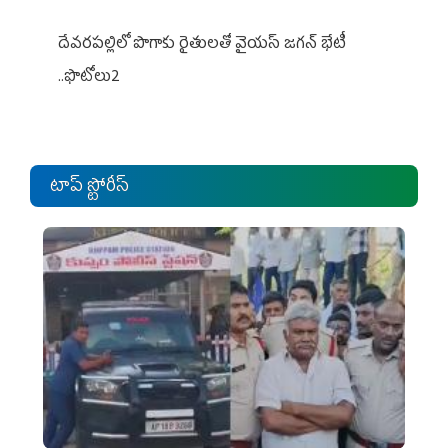
దేవరపల్లిలో పొగాకు రైతులతో వైయస్ జగన్ భేటీ
..ఫొటోలు2
టాప్ స్టోరీస్