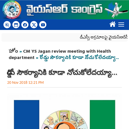
Skip to main content
????
డీఎస్సీ అక్రమాలపై వైయ‌స్ఆర్‌సీపీ ర్యా
You are here
హోం
»
CM YS Jagan review meeting with Health
department
» రోడ్డు సౌకర్యానికి కూడా నోచుకోలేదయ్యా...
రోడ్డు సౌకర్యానికి కూడా నోచుకోలేదయ్యా...
20 Nov 2018 12:21 PM