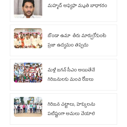
మహ్మద్‌ అఫ్యఫా మృతి బాధాకరం
బొండా ఉమా తీరు మార్చుకోకుంటే
ప్రజా ఉద్యమం తప్పదు
మళ్లీ జగన్ సీఎం అయితేనే
గిరిజనులకు మంచి రోజులు
గిరిజన చట్టాలు, హక్కులను
పటిష్టంగా అమలు చేయాలి