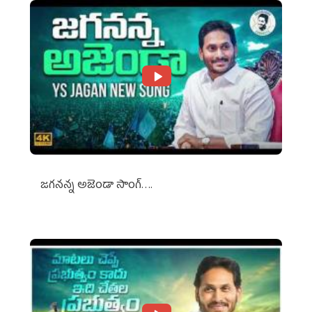
జగనన్న అజెండా సాంగ్….