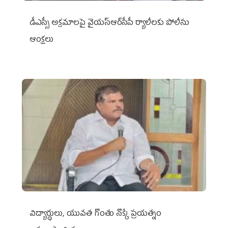
డీఎస్సీ అక్రమాలపై వైయ‌స్ఆర్‌సీపీ ర్యాలీలకు పోలీసు
ఆంక్షలు
విద్యార్థులు, యువత గొంతు నొక్కే ప్రయత్నం