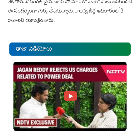
తెలిపారు.దివంగత వైయస్‌ఆర్‌ హయాంలో ఎంతో మేలు జరిగిందని
ఈ సందర్భంగా గుర్తు చేసుకున్నారు.రాజన్న బిడ్డ అధికారంలోకి
రావాలని ఆకాంక్షించారు.
తాజా వీడియోలు