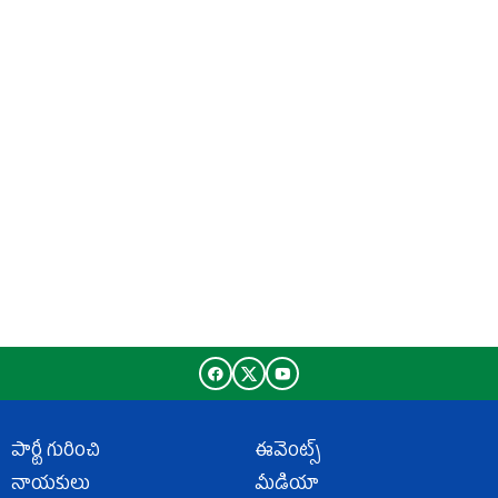
పార్టీ గురించి
ఈవెంట్స్
నాయకులు
మీడియా