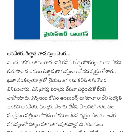
జననేతకు కిజ్జాడ గ్రామస్తుల మొర...
విజయనగరంః తమ గ్రామానికి కనీస రోడ్డు సౌకర్యం కూడా లేదని
కురుపాం మండలం కిజ్జాడ గ్రామస్తులు ఆవేదన వ్యక్తం చేశారు.
ప్రజా సంకల్పయాత్రలో వైయస్‌ జగన్‌ను కలిసి తమ మొర
వినిపించారు. ఎన్నిసార్లు ఫిర్యాదు చేసినా పట్టించుకోలేదని
వాపోయారు..గర్భిణుల కోసం అంబులెన్స్‌లు కూడా రాలేని పరిస్థితి
ఉందని జననేతకు ఫిర్యాదు చేశారు.టీడీపీ పాలనలో గిరిజనుల
సంక్షేమం పట్టించుకోవడం లేదని ఆవేదన వ్యక్తం చేశారు. అనేక
సమస్యలతో నిత్యం సతమతమవుతున్నామని గిరిజనులు