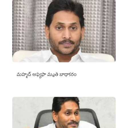
మహ్మద్‌ అఫ్యఫా మృతి బాధాకరం