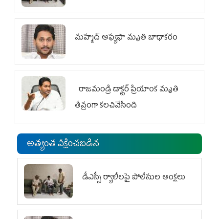
మహ్మద్‌ అఫ్యఫా మృతి బాధాకరం
రాజమండ్రి డాక్టర్‌ ప్రియాంక మృతి
తీవ్రంగా కలచివేసింది
అత్యంత వీక్షించబడిన
డీఎస్సీ ర్యాలీలపై పోలీసుల ఆంక్షలు