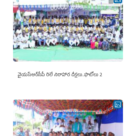
వైయ‌స్ఆర్‌సీపీ రిలే నిరాహార దీక్షలు..ఫొటోలు 2