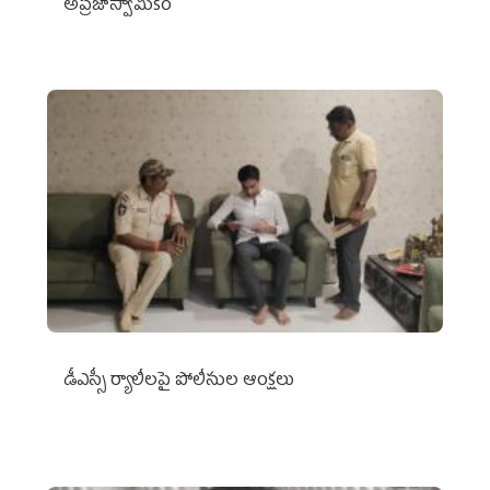
అప్రజాస్వామికం
డీఎస్సీ ర్యాలీలపై పోలీసుల ఆంక్షలు