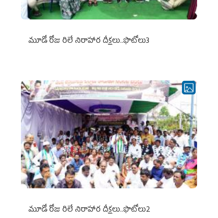
మూడో రోజు రిలే నిరాహార దీక్షలు..ఫొటోలు3
మూడో రోజు రిలే నిరాహార దీక్షలు..ఫొటోలు2