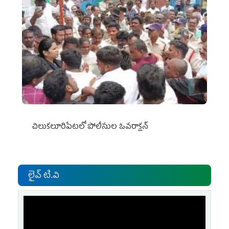
చిలుక‌లూరిపేట‌లో పోలీసుల ఓవ‌రాక్ష‌న్‌
లైవ్ టి.వి