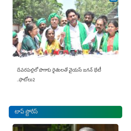
దేవరపల్లిలో పొగాకు రైతులతో వైయస్ జగన్ భేటీ
..ఫొటోలు2
టాప్ స్టోరీస్