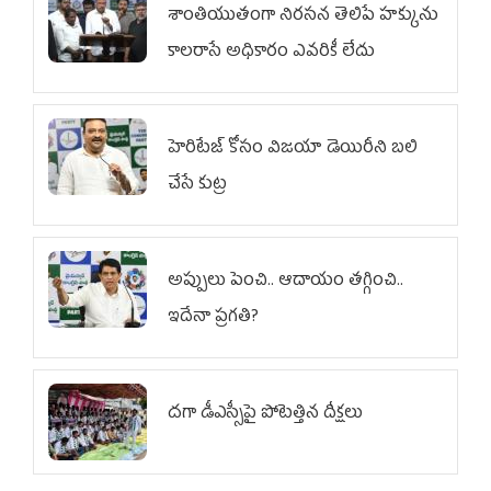
శాంతియుతంగా నిరసన తెలిపే హక్కును
కాలరాసే అధికారం ఎవరికీ లేదు
హెరిటేజ్ కోసం విజయా డెయిరీని బలి
చేసే కుట్ర‌
అప్పులు పెంచి.. ఆదాయం తగ్గించి..
ఇదేనా ప్రగతి?
దగా డీఎస్సీపై పోటెత్తిన దీక్షలు