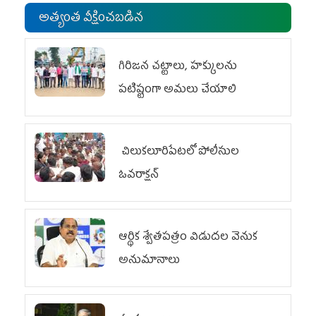
అత్యంత వీక్షించబడిన
గిరిజన చట్టాలు, హక్కులను
పటిష్టంగా అమలు చేయాలి
చిలుక‌లూరిపేట‌లో పోలీసుల
ఓవ‌రాక్ష‌న్‌
ఆర్థిక శ్వేతపత్రం విడుదల వెనుక
అనుమానాలు