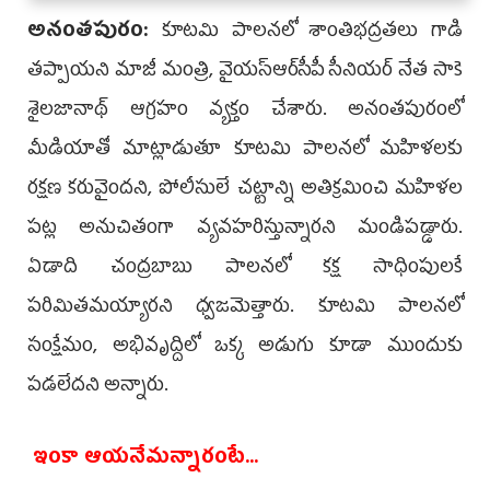
అనంత‌పురం:
కూటమి పాలనలో శాంతిభద్రతలు గాడి
తప్పాయని మాజీ మంత్రి, వైయస్ఆర్‌సీపీ సీనియర్ నేత సాకె
శైలజానాథ్ ఆగ్రహం వ్యక్తం చేశారు. అనంతపురంలో
మీడియాతో మాట్లాడుతూ కూటమి పాలనలో మహిళలకు
రక్షణ కరువైందని, పోలీసులే చట్టాన్ని అతిక్రమించి మహిళల
పట్ల అనుచితంగా వ్యవహరిస్తున్నారని మండిపడ్డారు.
ఏడాది చంద్రబాబు పాలనలో కక్ష సాధింపులకే
పరిమితమయ్యారని ధ్వజమెత్తారు. కూటమి పాలనలో
సంక్షేమం, అభివృద్దిలో ఒక్క అడుగు కూడా ముందుకు
పడలేదని అన్నారు.
ఇంకా ఆయనేమన్నారంటే...