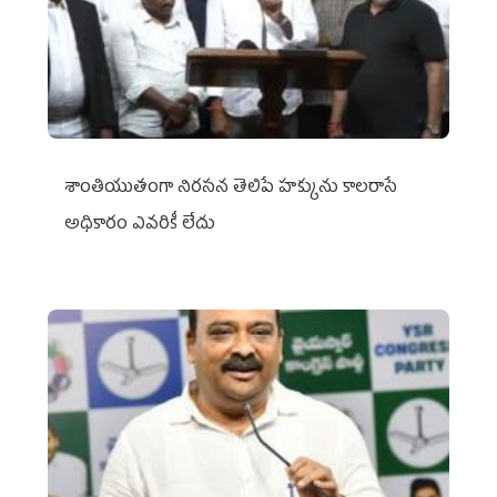
శాంతియుతంగా నిరసన తెలిపే హక్కును కాలరాసే
అధికారం ఎవరికీ లేదు