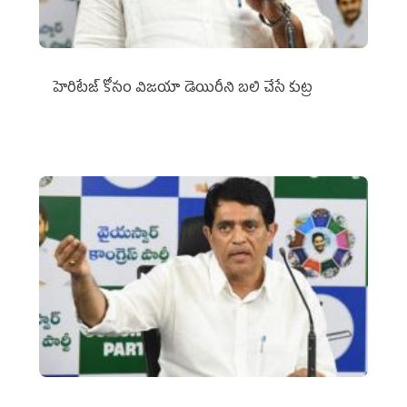
హెరిటేజ్ కోసం విజయా డెయిరీని బలి చేసే కుట్ర‌