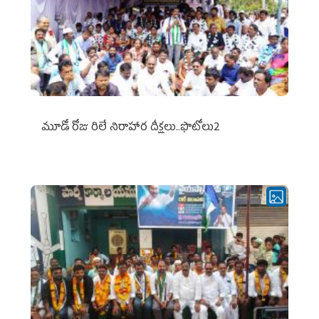
మూడో రోజు రిలే నిరాహార దీక్షలు..ఫొటోలు2