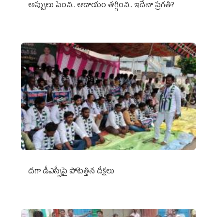
అప్పులు పెంచి.. ఆదాయం తగ్గించి.. ఇదేనా ప్రగతి?
దగా డీఎస్సీపై పోటెత్తిన దీక్షలు