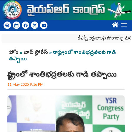
Skip to main content
????
డీఎస్సీ అక్రమాలపై పోరాటాన్ని మరింత 
You are here
హోం
»
టాప్ స్టోరీస్
» రాష్ట్రంలో శాంతిభద్రతలకు గాడి
తప్పాయి
రాష్ట్రంలో శాంతిభద్రతలకు గాడి తప్పాయి
11 May 2025 9:16 PM