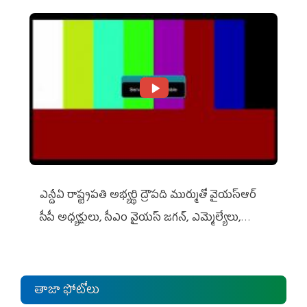
ఎన్డీఏ రాష్ట్ర‌ప‌తి అభ్య‌ర్థి ద్రౌప‌ది ముర్ముతో వైయ‌స్ఆర్
సీపీ అధ్య‌క్షులు, సీఎం వైయ‌స్ జ‌గ‌న్, ఎమ్మెల్యేలు,
ఎంపీల స‌మావేశం
తాజా ఫోటోలు