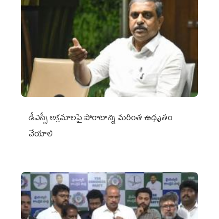
డీఎస్సీ అక్రమాలపై పోరాటాన్ని మరింత ఉధృతం
చేయాలి