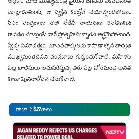
అధికారి మాజీ ముఖ్య‌మంత్రి వైయ‌స్ జ‌గ‌న్‌ను ఏక‌వ‌చ‌నంతో
మాట్లాడుతుంటే, ఆ వ్య‌క్తిని కంట్రోల్ చేయాల్సిందిపోయి..
సీఎం చంద్ర‌బాబు స‌హా టీడీపీ నాయ‌కులు వెన‌కేసుకుని
రావ‌డం చూస్తుంటే వారే ప్రోత్స‌హిస్తున్నార‌ని అర్థమైపోతుంది.
స్వేచ్ఛ స‌మాన‌త్వం, మాన‌వ‌హక్కుల‌ను కాపాడాల్సిన బాధ్యత
ముఖ్య‌మంత్రిదేన‌ని చంద్ర‌బాబు గుర్తుంచుకోవాలి. మ‌హిళ‌ల
ప‌ట్ల పోలీసులు అనుస‌రిస్తున్న తీరు పట్ల హోంమంత్రి అనిత
కూడా పున‌రాలోచ‌న చేసుకోవాలి.
తాజా వీడియోలు