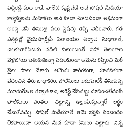
పెద్దిరెడ్డి సుధారాణి, పాలేటి కృష్ణవేణి అనే సోష‌ల్ మీడియా
కార్య‌క‌ర్త‌ల‌ను మ‌హిళ‌లు అని కూడా చూడ‌కుండా అక్ర‌మంగా
అరెస్ట్ చేసి తీసుకెళ్లి ప‌లు స్టేష‌న్లు తిప్పి వేధించారు. గ‌త
ఎన్నిక‌ల్లో వైయ‌స్సార్సీపీ ప‌రాజ‌యం త‌ర్వాత‌ సుధారాణి,
చిల‌క‌లూరిపేట‌ను వ‌దిలి కుటుంబంతో స‌హా తెలంగాణ
వెళ్లిపోయి బ‌తుకుతున్నా వ‌ద‌ల‌కుండా ఆమెను ర‌ప్పించి మ‌రీ
జైలు పాలు చేశారు. ఆమెను శారీర‌కంగా, మాన‌సికంగా
వేధించిన తీరు బాధాక‌రం. పోలీసులు అదుపులోకి తీసుకున్న
మూడురోజుల త‌ర్వాత కానీ, అరెస్ట్ చేసిన‌ట్టు చూపించ‌లేదంటే
పోలీసులు ఎంత‌లా చ‌ట్టాన్ని ఉల్లంఘిస్తున్నారో అర్థం
చేసుకోవ‌చ్చు. సోష‌ల్ మీడియాతో ఆమె భ‌ర్త‌కు సంబంధం
లేక‌పోయినా ఆయ‌న మీద కూడా కేసులు పెట్టారు. నిన్న