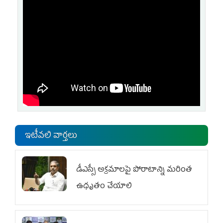
ఇటీవలి వార్తలు
డీఎస్సీ అక్రమాలపై పోరాటాన్ని మరింత
ఉధృతం చేయాలి