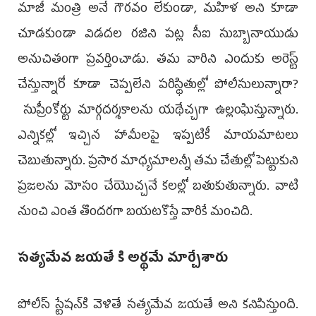
మాజీ మంత్రి అనే గౌర‌వం లేకుండా, మ‌హిళ‌ అని కూడా
చూడ‌కుండా విడ‌ద‌ల ర‌జిని ప‌ట్ల సీఐ సుబ్బానాయుడు
అనుచితంగా ప్ర‌వ‌ర్తించాడు. త‌మ వారిని ఎందుకు అరెస్ట్
చేస్తున్నారో కూడా చెప్ప‌లేని ప‌రిస్థితుల్లో పోలీసులున్నారా?
సుప్రీంకోర్టు మార్గ‌ద‌ర్శ‌కాల‌ను య‌థేచ్చ‌గా ఉల్లంఘిస్తున్నారు.
ఎన్నిక‌ల్లో ఇచ్చిన హామీల‌పై ఇప్ప‌టికీ మాయ‌మాట‌లు
చెబుతున్నారు. ప్ర‌సార మాధ్య‌మాల‌న్నీ త‌మ చేతుల్లో పెట్టుకుని
ప్ర‌జ‌ల‌ను మోసం చేయొచ్చ‌నే క‌ల‌ల్లో బ‌తుకుతున్నారు. వాటి
నుంచి ఎంత తొంద‌రగా బ‌య‌ట‌కొస్తే వారికే మంచిది.
స‌త్య‌మేవ జ‌య‌తే కి అర్థ‌మే మార్చేశారు
పోలీస్ స్టేష‌న్‌కి వెళితే సత్య‌మేవ జ‌య‌తే అని క‌నిపిస్తుంది.