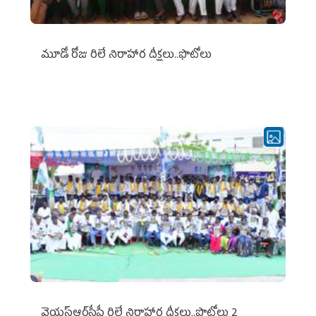
మూడో రోజు రిలే నిరాహార దీక్షలు..ఫొటోలు
వైయ‌స్ఆర్‌సీపీ రిలే నిరాహార దీక్షలు..ఫొటోలు 2