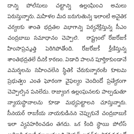
దాన్ని పోలీసులు చ‌ట్టాన్ని ఉల్లంఘించి అమ‌లు
ప‌రుస్తున్నారు. మ‌హిళ‌ల మీద జరుగుతున్న ఇలాంటి అనైతిక
చ‌ర్య‌ల‌కు శాంతి భద్ర‌త‌ల విభాగాన్ని ప‌ర్య‌వేక్షిస్తున్న‌ సీఎం
చంద్ర‌బాబు స‌మాధానం చెప్పాలి. రాష్ట్రంలో రోజురోజుకీ
హింసాప్ర‌వృత్తి పెరిగిపోతోంది. రోజురోజుకీ క్షీణిస్తున్న
శాంతిభ‌ద్ర‌త‌లే దీనికి కార‌ణం. ఏడాది పాల‌న పూర్తికాకుండానే
విమ‌ర్శ‌ల‌ను స‌హించ‌లేని స్థితికి చేరుకున్నారంటే కూట‌మి
ప్ర‌భుత్వం ఎంత ఘోరంగా వైఫల్యం చెందిందో ప్ర‌త్యేకంగా
చెప్పాల్సిన ప‌నిలేదు. రాజ్యాంగ ఉల్లంఘ‌న‌ల‌కు పాల్ప‌డుతూ
న్యాయ‌స్థానాల‌ను కూడా మభ్య‌పెట్టాల‌ని చూస్తున్నారు.
సీనియ‌ర్ రాజ‌కీయ నాయ‌కుడిన‌ని చెప్పుకునే చంద్ర‌బాబుకి
ఇలా వ్య‌వ‌హ‌రించ‌డం త‌గ‌దు. ఒక కింది స్థాయి పోలీస్