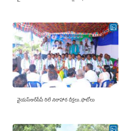
వైయ‌స్ఆర్‌సీపీ రిలే నిరాహార దీక్షలు..ఫొటోలు