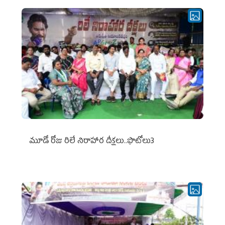
మూడో రోజు రిలే నిరాహార దీక్షలు..ఫొటోలు3