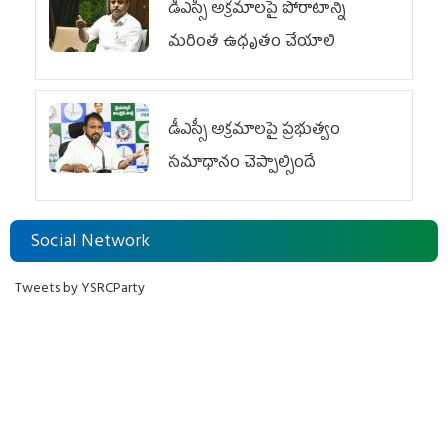
డీఎస్సీ అక్రమాలపై పోరాటాన్ని
మరింత ఉధృతం చేయాలి
డీఎస్సీ అక్రమాలపై ప్రభుత్వం
సమాధానం చెప్పాల్సిందే
Social Network
Tweets by YSRCParty