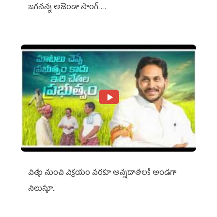
జగనన్న అజెండా సాంగ్….
విత్తు నుంచి విక్రయం వరకూ అన్నదాతలకి అండగా
నిలుస్తూ..