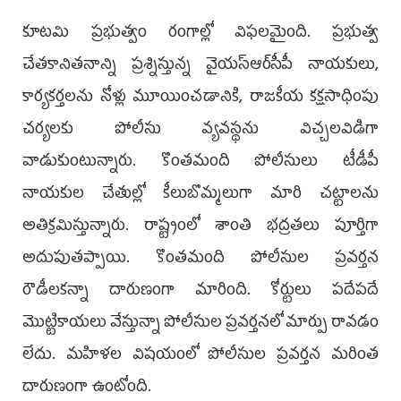
కూటమి ప్రభుత్వం రంగాల్లో విఫలమైంది. ప్ర‌భుత్వ
చేత‌కానిత‌నాన్ని ప్ర‌శ్నిస్తున్న వైయస్ఆర్‌సీపీ నాయ‌కులు,
కార్య‌క‌ర్త‌ల‌ను నోళ్లు మూయించ‌డానికి, రాజ‌కీయ క‌క్ష‌సాధింపు
చ‌ర్య‌ల‌కు పోలీసు వ్య‌వ‌స్థ‌ను విచ్చ‌ల‌విడిగా
వాడుకుంటున్నారు. కొంత‌మంది పోలీసులు టీడీపీ
నాయ‌కుల చేతుల్లో కీలుబొమ్మలుగా మారి చ‌ట్టాలను
అతిక్ర‌మిస్తున్నారు. రాష్ట్రంలో శాంతి భ‌ద్ర‌త‌లు పూర్తిగా
అదుపుత‌ప్పాయి. కొంత‌మంది పోలీసుల ప్ర‌వ‌ర్త‌న
రౌడీల‌క‌న్నా దారుణంగా మారింది. కోర్టులు ప‌దేప‌దే
మొట్టికాయ‌లు వేస్తున్నా పోలీసుల ప్ర‌వ‌ర్త‌న‌లో మార్పు రావ‌డం
లేదు. మ‌హిళ‌ల విష‌యంలో పోలీసుల ప్ర‌వ‌ర్త‌న మ‌రింత
దారుణంగా ఉంటోంది.