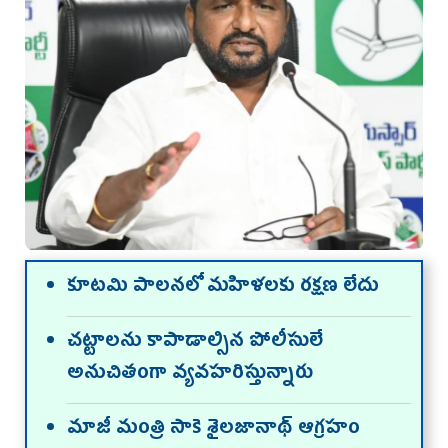
కూట‌మి పాల‌న‌లో మ‌హిళ‌ల‌కు రక్షణ లేదు
చట్టాలను కాపాడాల్సిన పోలీసులే
అనుచితంగా వ్యవహరిస్తున్నారు
మాజీ మంత్రి సాకె శైలజానాథ్ ఆగ్ర‌హం