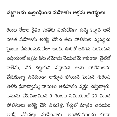
చ‌ట్టాల‌ను ఉల్లంఘించి మ‌హిళ‌ల అక్ర‌మ అరెస్టులు
రెండు రోజుల క్రితం కంతేరు ఎంపీటీసీగా ఉన్న క‌ల్ప‌న అనే
ద‌ళిత మ‌హిళ‌ను అరెస్ట్ చేసిన తీరు పోలీసుల వ్య‌వ‌స్థ‌ను
ప్ర‌జ‌లు చీద‌రించుకునేలా ఉంది. ఊరిలో జ‌రిగిన సంఘ‌ట‌న
విష‌యంలో అక్ర‌మ కేసు న‌మోదు చేయ‌డ‌మే కాకుండా నైటీలో
రాలేను, చీర క‌ట్టుకుని వ‌స్తాన‌ని ఆమె పోలీసుల‌ను
వేడుకున్నా విన‌కుండా లాక్కుని పోయిన ఘ‌ట‌న గురించి
తెలిసి ప్ర‌జాస్వామ్య వాదులు అస‌హ‌నం వ్య‌క్తం చేస్తున్నారు.
ఆమెను వేకువ‌జామున 3 గంట‌ల స‌మ‌యంలో 20 మంది
పోలీసులు అరెస్ట్ చేసి తీసుకెళ్లి, కోర్టులో మాత్రం ఉదయం
అరెస్ట్ చేసిన‌ట్టు చూపించారు. అంత‌కుముందు కూడా