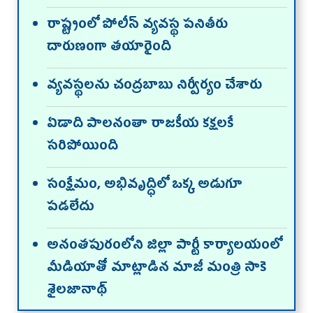
రాష్ట్రంలో పోలీస్ వ్య‌వ‌స్థ ప‌నితీరు
దారుణంగా తయారైంది
వ్యవస్థలను చంద్రబాబు నిర్వీర్యం చేశారు
ఏడాది పాల‌నంతా రాజ‌కీయ క‌క్ష‌ల‌కే
స‌రిపోయింది
సంక్షేమం, అభివృద్ధిలో ఒక్క అడుగూ
ప‌డ‌లేదు
అనంతపురంలోని జిల్లా పార్టీ కార్యాలయంలో
మీడియాతో మాట్లాడిన మాజీ మంత్రి సాకె
శైలజానాథ్