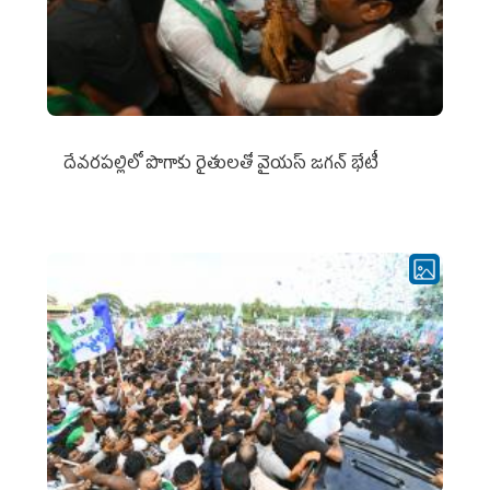
దేవరపల్లిలో పొగాకు రైతులతో వైయస్ జగన్ భేటీ