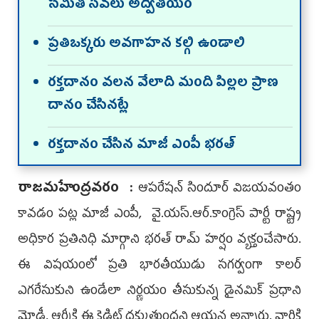
సమితి సేవలు అద్వితీయం
ప్రతిఒక్కరు అవగాహన కల్గి ఉండాలి
రక్తదానం వలన వేలాది మంది పిల్లల ప్రాణ
దానం చేసినట్లే
రక్తదానం చేసిన మాజీ ఎంపీ భరత్
రాజమహేంద్రవరం :
ఆపరేషన్ సిందూర్ విజయవంతం
కావడం పట్ల మాజీ ఎంపీ, వై.య‌స్.ఆర్.కాంగ్రెస్ పార్టీ రాష్ట్ర
అధికార ప్రతినిధి మార్గాని భరత్ రామ్ హర్షం వ్యక్తంచేసారు.
ఈ విషయంలో ప్రతి భారతీయుడు సగర్వంగా కాలర్
ఎగరేసుకుని ఉండేలా నిర్ణయం తీసుకున్న డైనమిక్ ప్రధాని
మోడీ, ఆర్మీకి ఈ క్రెడిట్ దక్కుతుందని ఆయన అన్నారు. వారికి