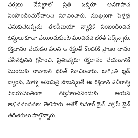
చర్యలు చేపట్టాలో ప్రతి ఒక్కరూ అవగాహన
పెంపొందించుకోవాలని సూచించారు. ముఖ్యంగా పెళ్లిళ్లు
చేసుకునేటప్పడు తలసీమియా వ్యాధికి సంబంధించిన
టెస్టులు కూడా చేయించుకుంటే మంచిదని భరత్ పేర్కొన్నారు.
రక్తదానం చేయడం వలన ఆ రక్తంతో కొందరికి ప్రాణం దానం
చేసినట్లేనని గ్రహించి, ప్రతిఒక్కరూ రక్తదానం చేయడానికి
ముందుకు రావాలని భరత్ సూచించారు. జాగృతి బ్లడ్
బ్యాంకు, మాగ్న ఆసుపత్రి సౌజన్యంతో ఈ రక్తదాన శిబిరాన్ని
విజయవంతంగా నిర్వహించినందుకు ఆయన
అభిననందనలు తెలిపారు. అశోక్ కుమార్ జైన్, విక్రమ్ జైన్
తదితరులు పాల్గొన్నారు.