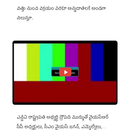
విత్తు నుంచి విక్రయం వరకూ అన్నదాతలకి అండగా
నిలుస్తూ..
ఎన్డీఏ రాష్ట్ర‌ప‌తి అభ్య‌ర్థి ద్రౌప‌ది ముర్ముతో వైయ‌స్ఆర్
సీపీ అధ్య‌క్షులు, సీఎం వైయ‌స్ జ‌గ‌న్, ఎమ్మెల్యేలు,