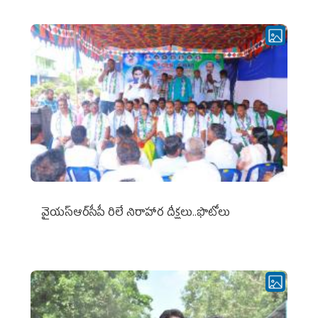
వైయ‌స్ఆర్‌సీపీ రిలే నిరాహార దీక్షలు..ఫొటోలు