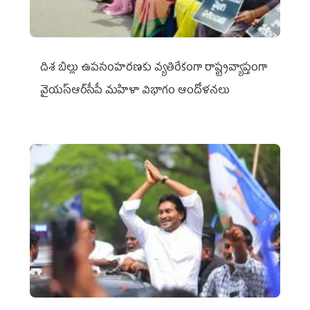
దిశ బిల్లు ఉపసంహరణకు వ్యతిరేకంగా రాష్ట్రవ్యాప్తంగా
వైయ‌స్ఆర్‌సీపీ మహిళా విభాగం ఆందోళనలు