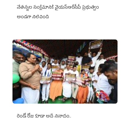
నేతన్నల సంక్షేమానికి వైయ‌స్ఆర్‌సీపీ ప్రభుత్వం
అండగా నిలిచింది
రెండో రోజు కూడా అదే నినాదం..