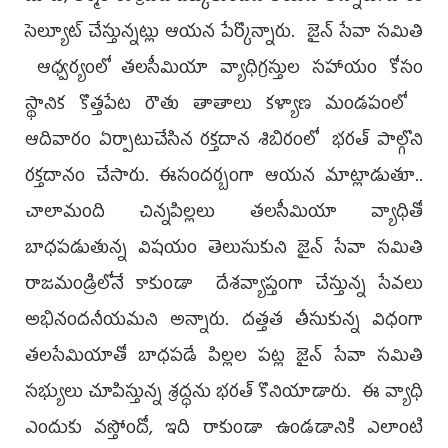
సెల్యూట్ చేస్తున్నట్లు ఆయన పేర్కొన్నారు. జైన్ సేవా సమితి
ఆధ్వర్యంలో తలసీమియా వ్యాధిగ్రస్తుల సహాయం కోసం
స్థానిక కొత్తపేట రౌతు తాతాలు కళ్యాణ మండపంలో
ఆదివారం ఏర్పాటుచేసిన రక్తదాన శిబిరంలో భరత్ పాల్గొని
రక్తదానం చేసారు. ఈసందర్బంగా ఆయన మాట్లాడుతూ..
చాలామంది చిన్నపిల్లలు తలసీమియా వ్యాధితో
బాధపడుతున్న విషయం తెలుసుకుని జైన్ సేవా సమితి
రాజమండ్రిలోనే కాకుండా దేశవ్యాప్తంగా చేస్తున్న సేవలు
అభినందనీయమని అన్నారు. దత్తత తీసుకున్న విధంగా
తలసేమియాతో బాధపడే పిల్లల పట్ల జైన్ సేవా సమితి
సభ్యులు చూపిస్తున్న శ్రద్ధను భరత్ కొనియాడారు. ఈ వ్యాధి
ఎందుకు వస్తోందో, ఇది రాకుండా ఉండడానికి ఎలాంటి