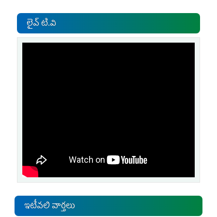
లైవ్ టి.వి
ఇటీవలి వార్తలు