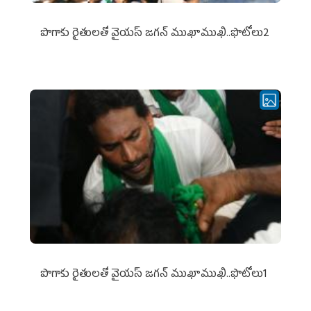
పొగాకు రైతుల‌తో వైయ‌స్ జ‌గ‌న్ ముఖాముఖి..ఫొటోలు2
పొగాకు రైతుల‌తో వైయ‌స్ జ‌గ‌న్ ముఖాముఖి..ఫొటోలు1