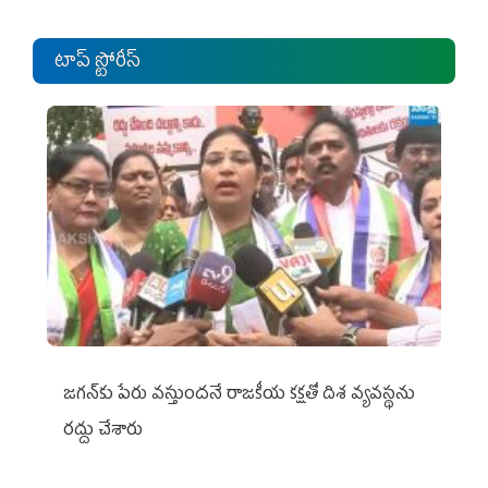
టాప్ స్టోరీస్
జగన్‌కు పేరు వస్తుందనే రాజకీయ కక్షతో దిశ వ్య‌వ‌స్థ‌ను
రద్దు చేశారు