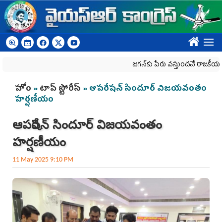
Skip to main content
????
జగన్‌కు పేరు వస్తుందనే రాజకీయ కక్షతో దిశ వ్
You are here
హోం
»
టాప్ స్టోరీస్
» ఆపరేషన్ సిందూర్ విజయవంతం
హర్షణీయం
ఆపరేషన్ సిందూర్ విజయవంతం
హర్షణీయం
11 May 2025 9:10 PM