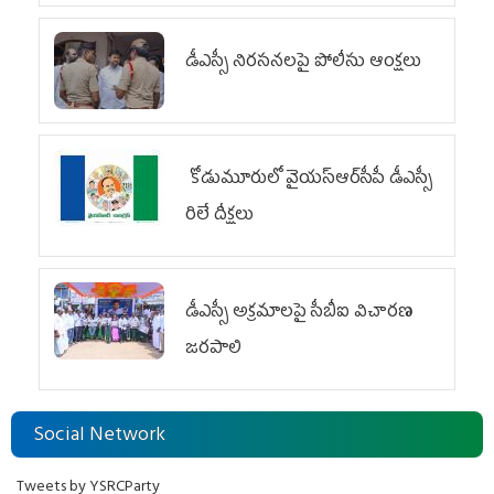
డీఎస్సీ నిరసనలపై పోలీసు ఆంక్షలు
కోడుమూరులో వైయ‌స్ఆర్‌సీపీ డీఎస్సీ
రిలే దీక్షలు
డీఎస్సీ అక్రమాలపై సీబీఐ విచారణ
జరపాలి
Social Network
Tweets by YSRCParty