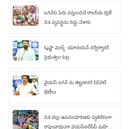
జగన్‌కు పేరు వస్తుందనే రాజకీయ కక్షతో
దిశ వ్య‌వ‌స్థ‌ను రద్దు చేశారు
కృష్ణా మిల్క్‌ యూనియన్‌ నిర్వీర్యానికి
ప్రభుత్వం కుట్ర
వైయ‌స్ జగన్‌ ను తిట్టడానికే కేబినెట్‌
భేటీలు
దిశ బిల్లు ఉపసంహరణకు వ్యతిరేకంగా
రాష్ట్రవ్యాప్తంగా వైయ‌స్ఆర్‌సీపీ మహిళా