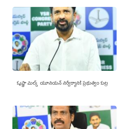
కృష్ణా మిల్క్‌ యూనియన్‌ నిర్వీర్యానికి ప్రభుత్వం కుట్ర