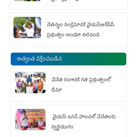
విభాగం ఆందోళనలు
నేతన్నల సంక్షేమానికి వైయ‌స్ఆర్‌సీపీ
ప్రభుత్వం అండగా నిలిచింది
అత్యంత వీక్షించబడిన
చేనేత రంగానికి గత ప్రభుత్వంలో
ధీమా
వైయ‌స్ జగన్ పాలనలో చేనేతలకు
స్వర్ణయుగం