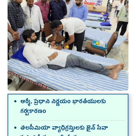
ఆర్మీ, ప్రధాని నిర్ణయం భారతీయులకు
గర్వకారణం
తలసీమియా వ్యాధిగ్రస్తులకు జైన్ సేవా