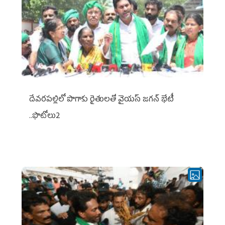
దేవరపల్లిలో పొగాకు రైతులతో వైయస్ జగన్ భేటీ
..ఫొటోలు2