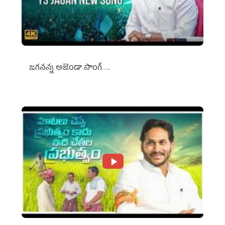
జగనన్న అజెండా సాంగ్….