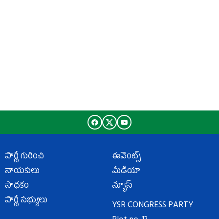
పార్టీ గురించి
ఈవెంట్స్
నాయకులు
మీడియా
సాధకం
న్యూస్
పార్టీ సభ్యులు
YSR CONGRESS PARTY