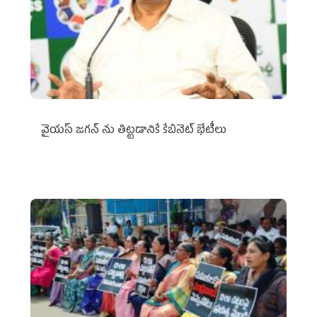
వైయ‌స్ జగన్‌ ను తిట్టడానికే కేబినెట్‌ భేటీలు