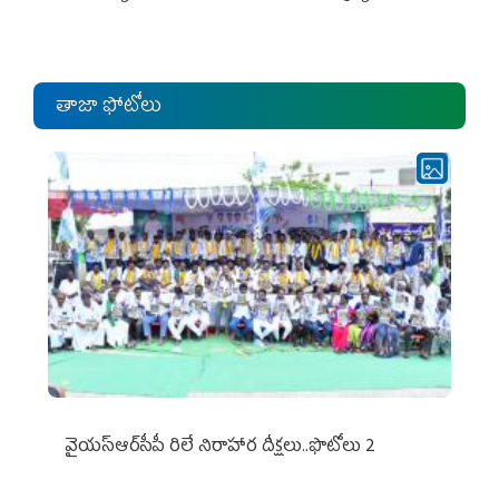
ఎంపీల స‌మావేశం
తాజా ఫోటోలు
వైయ‌స్ఆర్‌సీపీ రిలే నిరాహార దీక్షలు..ఫొటోలు 2