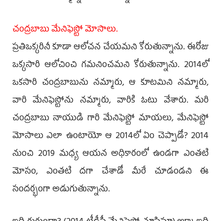
చంద్రబాబు మేనిఫెస్టో మోసాలు.
ప్రతిఒక్కరినీ కూడా ఆలోచన చేయమని కోరుతున్నాను. ఈరోజు
ఒక్కసారి ఆలోచించి గమనించమని కోరుతున్నాను. 2014లో
ఒకసారి చంద్రబాబును నమ్మారు, ఆ కూటమిని నమ్మారు,
వారి మేనిఫెస్టోను నమ్మారు, వారికి ఓటు వేశారు. మరి
చంద్రబాబు నాయుడి గారి మేనిఫెస్టో మాయలు, మేనిఫెస్టో
మోసాలు ఎలా ఉంటాయో ఆ 2014లో ఏం చెప్పాడో? 2014
నుంచి 2019 మధ్య ఆయన అధికారంలో ఉండగా ఎంతటి
మోసం, ఎంతటి దగా చేశాడో మీరే చూడండని ఈ
సందర్భంగా అడుగుతున్నాను.