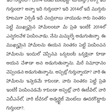
ఇది గుర్తుందా? (2014 టీడీపీ మేనిఫెస్టో చూపిస్తూ) అక్కా ఇది
గుర్తుందా? అన్నా ఇది గుర్తుందా? ఇది 2014లో ఇదే ముగ్గురు
కూటమిగా ఏర్పడి ఇదే చంద్రబాబు నాయుడు గారు సంతకం
పెట్టి ముఖ్యమైన హామీలంటూ మీ ప్రతి ఇంటికి 2014లో
ఎన్నికలవేళ పంపించాడు. నేను మిమ్మల్నే అడుగుతున్నా. ఈ
ముఖ్యమైన హామీలను ఈయన సంతకం పెట్టి పంపించిన
హామీలను ఇందులో చెప్పినవి ఒక్కటంటే ఒక్కటైనా కూడా
ఆయన చేశాడా అని అడుగుతున్నాను. మీరే సమాధానం
చెప్పండని అడుగుతున్నాను. అప్పట్లో గుర్తున్నాయా? వారి ఈ
హామీలను ఇవ్వడమే కాకుండా, వారు సంతకం పెట్టి ప్రతి
ఇంటికీ పంపించడమే కాకుండా అప్పట్లో వారి ఈటీవీలో, వారి
ఏబీఎన్‌లో, వారి టీవీ5లో అడ్వర్టైజ్‌ మెంట్‌లు ఊదరగొట్టారు
గుర్తుందా?.