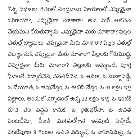
కొన్ని పథకాలు గతంలో చంద్రబాబు హయాంలో ఎప్పుడైనా
జరిగాయా?, ఎప్పుడైనా చూశారా? అని మీరే ఆలోచన
చేయమని కోరుతున్నాను. ఎప్పుడైనా మీరు చూశారా? పిల్లల
చేతుల్లో ట్యాబులు, ఎప్పుడైనా మీరు చూశారా? పిల్లల చేతుల్లో
విద్యాకానుక, ఎప్పుడైనా మీరు చూశారా? పిల్లలకు గోరుముద్ద,
ఎప్పుడైనా మీరు చూశారా? తల్లులకు అమ్మఒడి, పూర్తి
ఫీజులతో విద్యాదీవెన, వసతిదీవెన, ఓ ఆసరా, ఓ సున్నావడ్డీ,
ఓ చేయూత, ఓ కాపునేస్తం, ఓ ఈబీసీ నేస్తం, ఓ 31 లక్షల ఇళ్ల
పట్టాలు, అందులో నిర్మాణంలో ఉన్న 22 లక్షల ఇళ్లు, ఓ ఇంటికే
రూ.3 వేల పెన్షన్ కానుక, ఓ రైతుభరోసా, ఓ ఉచిత
పంటబీమా, సీజన్ ముగిసేలోగానే ఇన్‌పుట్ సబ్సిడీ,
పగటిపూట 9 గంటల ఉచిత విద్యుత్, ఓ వాహనమిత్ర, ఓ