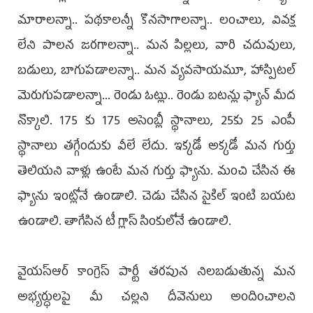
మారాలన్నా.. పథకాలన్నీ కొనసాగాలన్నా.. లంచాలు, వివక్ష
లేని పాలన జరగాలన్నా.. మన పిల్లలు, వారి చదువులు,
బడులు, బాగుపడాలన్నా.. మన వ్యవసాయమూ, హాస్పిటల్‌
మెరుగుపడాలన్నా... రెండు ఓట్లు.. రెండు బటన్లు ఫ్యాన్‌ మీద
నొక్కాలి. 175 కు 175 అసెంబ్లీ స్థానాలు, 25కు 25 ఎంపీ
స్థానాలు తగ్గేందుకు వీలే లేదు. ఇక్కడో అక్కడో మన గుర్తు
తెలియని వాళ్లు ఉంటే మన గుర్తు ఫ్యాను. మంచి చేసిన ఈ
ఫ్యాను ఇంట్లోనే ఉండాలి. చెడు చేసిన సైకిల్ ఇంటి బయట
ఉండాలి. తాగేసిన టీ గ్లాస్ సింకులోనే ఉండాలి.
వైయస్ఆర్ కాంగ్రెస్ పార్టీ తరపున నిలబడుతున్న మన
అభ్యర్ధులపై మీ చల్లని దీవెనులు అందించాలని