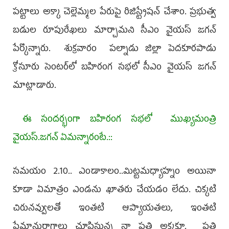
పట్టాలు అక్కా చెల్లెమ్మల పేరుపై రిజిస్ట్రేషన్‌ చేశాం. ప్రభుత్వ
బడుల రూపురేఖలు మార్చామ‌ని సీఎం వైయ‌స్ జగన్‌
పేర్కొన్నారు. శుక్రవారం పల్నాడు జిల్లా పెదకూరపాడు
క్రోసూరు సెంటర్‌లో బహిరంగ సభలో సీఎం వైయ‌స్ జ‌గ‌న్
మాట్లాడారు.
ఈ సందర్భంగా బహిరంగ సభలో ముఖ్యమంత్రి
వైయస్.జగన్ ఏమన్నారంటే.::
సమయం 2.10.. ఎండాకాలం..మిట్టమధ్యాహ్నం అయినా
కూడా ఏమాత్రం ఎండను ఖాతరు చేయడం లేదు. చిక్కటి
చిరునవ్వులతో ఇంతటి ఆప్యాయతలు, ఇంతటి
ప్రేమానురాగాలు చూపిస్తున్న నా ప్రతి అక్కకూ, ప్రతి