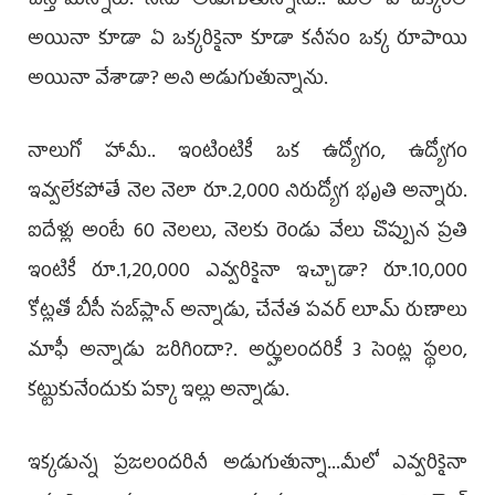
చేస్తామన్నారు. నేను అడుగుతున్నాను.. మీలో ఏ ఒక్కరిలో
అయినా కూడా ఏ ఒక్కరికైనా కూడా కనీసం ఒక్క రూపాయి
అయినా వేశాడా? అని అడుగుతున్నాను.
నాలుగో హామీ.. ఇంటింటికీ ఒక ఉద్యోగం, ఉద్యోగం
ఇవ్వలేకపోతే నెల నెలా రూ.2,000 నిరుద్యోగ భృతి అన్నారు.
ఐదేళ్లు అంటే 60 నెలలు, నెలకు రెండు వేలు చొప్పున ప్రతి
ఇంటికీ రూ.1,20,000 ఎవ్వరికైనా ఇచ్చాడా? రూ.10,000
కోట్లతో బీసీ సబ్‌ప్లాన్‌ అన్నాడు, చేనేత పవర్‌ లూమ్‌ రుణాలు
మాఫీ అన్నాడు జరిగిందా?. అర్హులందరికీ 3 సెంట్ల స్థలం,
కట్టుకునేందుకు పక్కా ఇల్లు అన్నాడు.
ఇక్కడున్న ప్రజలందరినీ అడుగుతున్నా...మీలో ఎవ్వరికైనా