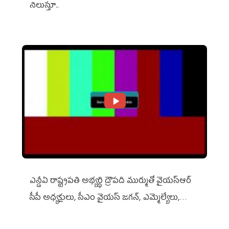
నిలుస్తూ..
ఎన్డీఏ రాష్ట్ర‌ప‌తి అభ్య‌ర్థి ద్రౌప‌ది ముర్ముతో వైయ‌స్ఆర్
సీపీ అధ్య‌క్షులు, సీఎం వైయ‌స్ జ‌గ‌న్, ఎమ్మెల్యేలు,
ఎంపీల స‌మావేశం