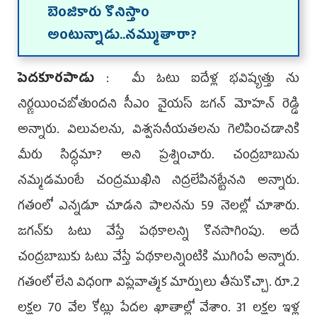
బెంజికారు కొనిస్తాం
అంటున్నాడు..నమ్ముతారా?
పెదకూరపాడు
: మీ ఓటు ఐదేళ్ల భవిష్యత్తు ను
నిర్ణ‌యించ‌బోతుంద‌ని సీఎం వైయ‌స్ జ‌గ‌న్ మోహ‌న్ రెడ్డి
అన్నారు. విలువలను, విశ్వసనీయతలను గెలిపించడానికి
మీరు సిద్ధమా? అని ప్ర‌శ్నించారు. చంద్రబాబును
నమ్మడమంటే చంద్రముఖిని నిద్రలేపినట్టేనని అన్నారు.
గతంలో ఎన్నడూ చూడని పాలనను 59 నెలల్లో చూశారు.
జగన్‌కు ఓటు వేస్తే పథకాలన్ని కొనసాగింపు. అదే
చంద్రబాబుకు ఓటు వేస్తే పథకాలన్నింటికి ముగింపే అన్నారు.
గతంలో లేని విధంగా విప్లవాత్మక మార్పులు తీసుకొచ్చా. రూ.2
లక్షల 70 వేల కోట్లు పేదల ఖాతాల్లో వేశాం. 31 లక్షల ఇళ్ల