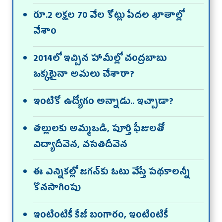
రూ.2 లక్షల 70 వేల కోట్లు పేదల ఖాతాల్లో
వేశాం
2014లో ఇచ్చిన హామీల్లో చంద్ర‌బాబు
ఒక్కటైనా అమలు చేశారా?
ఇంటికో ఉద్యోగం అన్నాడు.. ఇచ్చాడా?
తల్లులకు అమ్మఒడి, పూర్తి ఫీజులతో
విద్యాదీవెన, వసతిదీవెన
ఈ ఎన్నికల్లో జగన్‌కు ఓటు వేస్తే పథకాలన్నీ
కొనసాగింపు
ఇంటింటికీ కేజీ బంగారం, ఇంటింటికీ