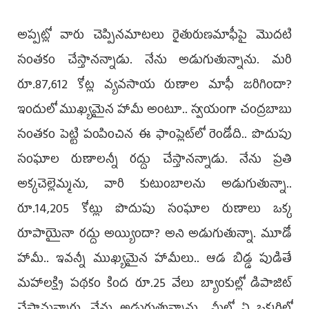
అప్పట్లో వారు చెప్పినమాటలు రైతురుణమాఫీపై మొదటి
సంతకం చేస్తానన్నాడు. నేను అడుగుతున్నాను. మరి
రూ.87,612 కోట్ల వ్యవసాయ రుణాల మాఫీ జరిగిందా?
ఇందులో ముఖ్యమైన హామీ అంటూ.. స్వయంగా చంద్రబాబు
సంతకం పెట్టి పంపించిన ఈ ఫాంప్లెట్‌లో రెండోది.. పొదుపు
సంఘాల రుణాలన్నీ రద్దు చేస్తానన్నాడు. నేను ప్రతి
అక్కచెల్లెమ్మను, వారి కుటుంబాలను అడుగుతున్నా..
రూ.14,205 కోట్లు పొదుపు సంఘాల రుణాలు ఒక్క
రూపాయైనా రద్దు అయ్యిందా? అని అడుగుతున్నా. మూడో
హామీ.. ఇవన్నీ ముఖ్యమైన హామీలు.. ఆడ బిడ్డ పుడితే
మహాలక్ష్మి పథకం కింద రూ.25 వేలు బ్యాంకుల్లో డిపాజిట్