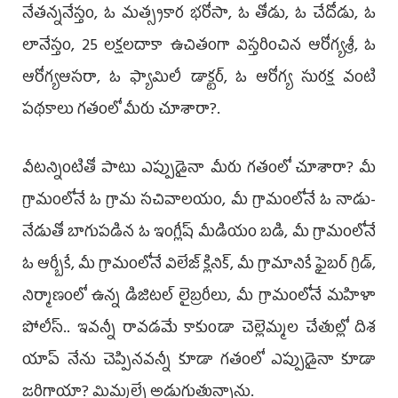
నేతన్ననేస్తం, ఓ మత్స్యకార భరోసా, ఓ తోడు, ఓ చేదోడు, ఓ
లానేస్తం, 25 లక్షలదాకా ఉచితంగా విస్తరించిన ఆరోగ్యశ్రీ, ఓ
ఆరోగ్యఆసరా, ఓ ఫ్యామిలీ డాక్టర్, ఓ ఆరోగ్య సురక్ష వంటి
పథకాలు గతంలో మీరు చూశారా?.
వీటన్నింటితో పాటు ఎప్పుడైనా మీరు గతంలో చూశారా? మీ
గ్రామంలోనే ఓ గ్రామ సచివాలయం, మీ గ్రామంలోనే ఓ నాడు-
నేడుతో బాగుపడిన ఓ ఇంగ్లీష్ మీడియం బడి, మీ గ్రామంలోనే
ఓ ఆర్బీకే, మీ గ్రామంలోనే విలేజ్ క్లినిక్, మీ గ్రామానికే ఫైబర్ గ్రిడ్,
నిర్మాణంలో ఉన్న డిజిటల్ లైబ్రరీలు, మీ గ్రామంలోనే మహిళా
పోలీస్.. ఇవన్నీ రావడమే కాకుండా చెల్లెమ్మల చేతుల్లో దిశ
యాప్ నేను చెప్పినవన్నీ కూడా గతంలో ఎప్పుడైనా కూడా
జరిగాయా? మిమ్మల్నే అడుగుతున్నాను.