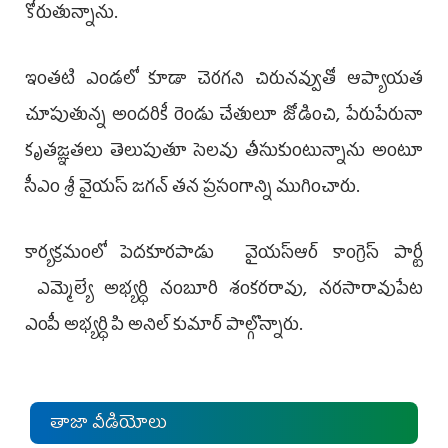
కోరుతున్నాను.
ఇంతటి ఎండలో కూడా చెరగని చిరునవ్వుతో ఆప్యాయత
చూపుతున్న అందరికీ రెండు చేతులూ జోడించి, పేరుపేరునా
కృతజ్ఞతలు తెలుపుతూ సెలవు తీసుకుంటున్నాను అంటూ
సీఎం శ్రీ వైయస్ జగన్ తన ప్రసంగాన్ని ముగించారు.
కార్యక్రమంలో పెదకూరపాడు వైయస్ఆర్ కాంగ్రెస్ పార్టీ
ఎమ్మెల్యే అభ్యర్ధి నంబూరి శంకరరావు, నరసారావుపేట
ఎంపీ అభ్యర్ధి పి అనిల్ కుమార్‌ పాల్గొన్నారు.
తాజా వీడియోలు