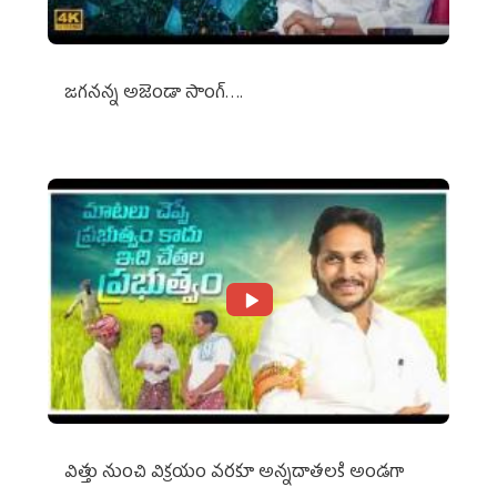
జగనన్న అజెండా సాంగ్….
విత్తు నుంచి విక్రయం వరకూ అన్నదాతలకి అండగా