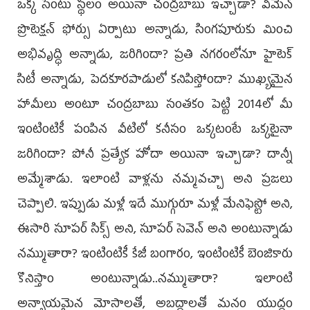
ఒక్క సెంటు స్థలం అయినా చంద్రబాబు ఇచ్చాడా? విమెన్‌
ప్రొటెక్షన్‌ ఫోర్సు ఏర్పాటు అన్నాడు, సింగపూరుకు మించి
అభివృద్ధి అన్నాడు, జరిగిందా? ప్రతి నగరంలోనూ హైటెక్‌
సిటీ అన్నాడు, పెదకూరపాడులో కనిపిస్తోందా? ముఖ్యమైన
హామీలు అంటూ చంద్రబాబు సంతకం పెట్టి 2014లో మీ
ఇంటింటికీ పంపిన వీటిలో కనీసం ఒక్కటంటే ఒక్కటైనా
జరిగిందా? పోనీ ప్రత్యేక హోదా అయినా ఇచ్చాడా? దాన్నీ
అమ్మేశాడు. ఇలాంటి వాళ్లను నమ్మవచ్చా అని ప్రజలు
చెప్పాలి. ఇప్పుడు మళ్లీ ఇదే ముగ్గురూ మళ్లీ మేనిఫెస్టో అని,
ఈసారి సూపర్‌ సిక్స్‌ అని, సూపర్‌ సెవెన్‌ అని అంటున్నాడు
నమ్ముతారా? ఇంటింటికీ కేజీ బంగారం, ఇంటింటికీ బెంజికారు
కొనిస్తాం అంటున్నాడు..నమ్ముతారా? ఇలాంటి
అన్యాయమైన మోసాలతో, అబద్ధాలతో మనం యుద్ధం