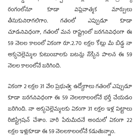
రంగంలోనూ కూడా విప్లవాత్మక మార్పులు
తీసుకునిరాగలిగాం. గతంలో ఎప్పుడూ కూడా
చూడనివిధంగా, గతంలో మన రాష్ట్రంలో జరగనివిధంగా ఈ
59 నెలల కాలంలో ఏకంగా రూ.2.70 లక్షల కోట్లు మీ బిడ్డ నా
అక్కచెల్లెమ్మల కుటుంబాలకు బటన్లు నొక్కిన పాలన ఈ 59
నెలల కాలంలోనే జరిగింది.
ఏకంగా 2 లక్షల 31 వేల ప్రభుత్వ ఉద్యోగాలు గతంలో ఎప్పుడూ
కూడా జరగనివిధంగా ఈ 59 నెలలకాలంలోనే భర్తీ చేయడం
జరిగింది. నా అక్కచెల్లెమ్మలకు ఏకంగా 31 లక్షల ఇళ్ల పట్టాలు
రిజిస్ట్రేషన్ చేశాం. వారి పేరుమీదనే అందులో ఏకంగా 22
లక్షల ఇళ్లుకూడా ఈ 59 నెలలకాలంలోనే కడుతున్నాం.