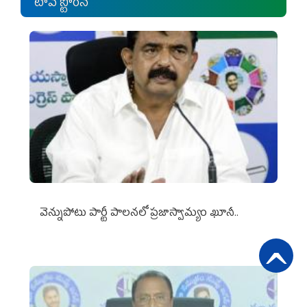
టాప్ స్టోరీస్
వెన్నుపోటు పార్టీ పాలనలో ప్రజాస్వామ్యం ఖూనీ..