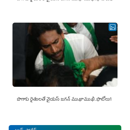
పొగాకు రైతుల‌తో వైయ‌స్ జ‌గ‌న్ ముఖాముఖి..ఫొటోలు1