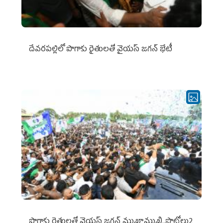
దేవరపల్లిలో పొగాకు రైతులతో వైయస్ జగన్ భేటీ
పొగాకు రైతుల‌తో వైయ‌స్ జ‌గ‌న్ ముఖాముఖి..ఫొటోలు2