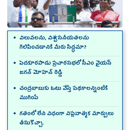
విలువలను, విశ్వసనీయతలను
గెలిపించడానికి మీరు సిద్ధమా?
పెద‌కూర‌పాడు ప్ర‌చార‌స‌భ‌లో సీఎం వైయ‌స్
జ‌గ‌న్ మోహ‌న్ రెడ్డి
చంద్రబాబుకు ఓటు వేస్తే పథకాలన్నింటికి
ముగింపే
గతంలో లేని విధంగా విప్లవాత్మక మార్పులు
తీసుకొచ్చా.