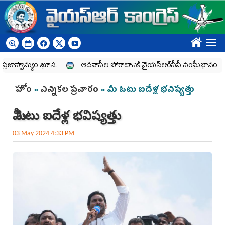
Skip to main content
????
స్వామ్యం ఖూనీ..
ఆదివాసీల పోరాటానికి వైయ‌స్ఆర్‌సీపీ సంఘీభావం
గ
You are here
హోం
»
ఎన్నికల ప్రచారం
» మీ ఓటు ఐదేళ్ల భవిష్యత్తు
మీ ఓటు ఐదేళ్ల భవిష్యత్తు
03 May 2024 4:33 PM