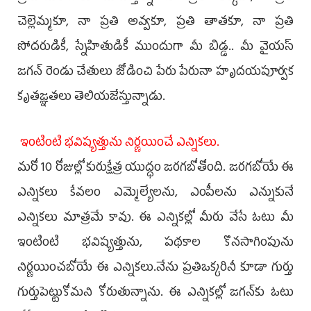
చెల్లెమ్మకూ, నా ప్రతి అవ్వకూ, ప్రతి తాతకూ, నా ప్రతి
సోదరుడికీ, స్నేహితుడికీ ముందుగా మీ బిడ్డ.. మీ వైయ‌స్
జగన్ రెండు చేతులు జోడించి పేరు పేరునా హృదయపూర్వక
కృతజ్ఞతలు తెలియజేస్తున్నాడు.
ఇంటింటి భవిష్యత్తును నిర్ణయించే ఎన్నికలు.
మరో 10 రోజుల్లో కురుక్షేత్ర యుద్ధం జరగబోతోంది. జరగబోయే ఈ
ఎన్నికలు కేవలం ఎమ్మెల్యేలను, ఎంపీలను ఎన్నుకునే
ఎన్నికలు మాత్రమే కావు. ఈ ఎన్నికల్లో మీరు వేసే ఓటు మీ
ఇంటింటి భవిష్యత్తును, పథకాల కొనసాగింపును
నిర్ణయించబోయే ఈ ఎన్నికలు.నేను ప్రతిఒక్కరినీ కూడా గుర్తు
గుర్తుపెట్టుకోమని కోరుతున్నాను. ఈ ఎన్నికల్లో జగన్‌కు ఓటు