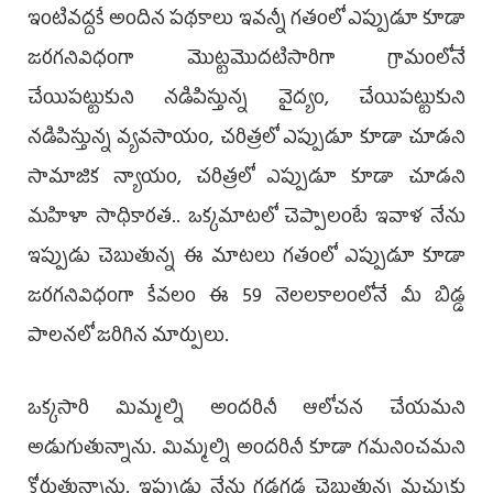
ఇంటివద్దకే అందిన పథకాలు ఇవన్నీ గతంలో ఎప్పుడూ కూడా
జరగనివిధంగా మొట్టమొదటిసారిగా గ్రామంలోనే
చేయిపట్టుకుని నడిపిస్తున్న వైద్యం, చేయిపట్టుకుని
నడిపిస్తున్న వ్యవసాయం, చరిత్రలో ఎప్పుడూ కూడా చూడని
సామాజిక న్యాయం, చరిత్రలో ఎప్పుడూ కూడా చూడని
మహిళా సాధికారత.. ఒక్కమాటలో చెప్పాలంటే ఇవాళ నేను
ఇప్పుడు చెబుతున్న ఈ మాటలు గతంలో ఎప్పుడూ కూడా
జరగనివిధంగా కేవలం ఈ 59 నెలలకాలంలోనే మీ బిడ్డ
పాలనలో జరిగిన మార్పులు.
ఒక్కసారి మిమ్మల్ని అందరినీ ఆలోచన చేయమని
అడుగుతున్నాను. మిమ్మల్ని అందరినీ కూడా గమనించమని
కోరుతున్నాను. ఇప్పుడు నేను గడగడ చెబుతున్న మచ్చుకు