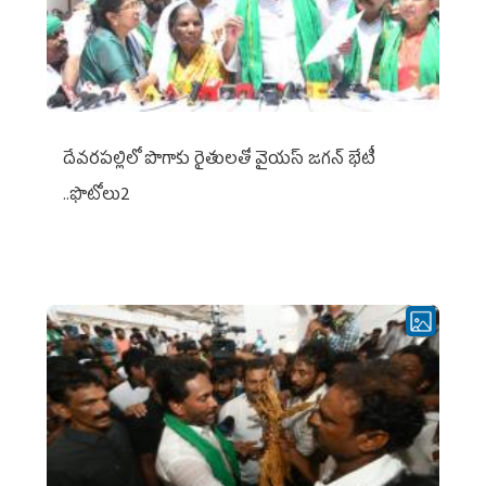
దేవరపల్లిలో పొగాకు రైతులతో వైయస్ జగన్ భేటీ
..ఫొటోలు2