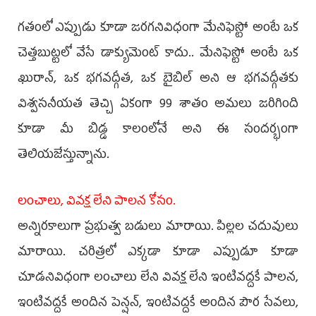
గతంలో ఎప్పుడు కూడా జరగనివిధంగా మేనిఫెస్టో అంటే ఒక
చెత్తబుట్టలో వేసే డాక్యుమెంట్ కాదు.. మేనిఫెస్టో అంటే ఒక
ఖురాన్, ఒక భగవద్గీత, ఒక బైబిల్ అని ఆ భగవద్గీతకు
విశ్వసనీయత తెచ్చి ఏకంగా 99 శాతం అమలు జరిగింది
కూడా మీ బిడ్డ కాలంలోనే అని ఈ సందర్భంగా
తెలియజేస్తున్నాను.
లంచాలు, వివక్ష లేని పాలన కోసం.
అన్నిరకాలుగా ప్రభుత్వ బడులు మారాయి. పిల్లల చదువులు
మారాయి. చరిత్రలో ఎక్కడా కూడా ఎప్పుడూ కూడా
చూడనివిధంగా లంచాలు లేని వివక్ష లేని ఇంటివద్దకే పాలన,
ఇంటివద్దకే అందిన పెన్షన్, ఇంటివద్దకే అందిన పౌర సేవలు,