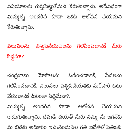
విషయాలను గుర్తుపెట్టుకోమని కోరుతున్నాను. అదేవిధంగా
మిమ్మల్ని అందరినీ కూడా ఒకటే ఆలోచన చేయమని
కోరుతున్నాను.
విలువలను, విశ్వసనీయతలను గెలిపించడానికి మీరు
సిద్ధమా?
చంద్రబాబు మోసాలను ఓడించడానికి, పేదలను
గెలిపించడానికి, విలువలు విశ్వసనీయతకు మరోసారి ఓటు
వేయడానికి మీరంతా సిద్ధమేనా?.
మిమ్మల్ని అందరినీ కూడా ఆలోచన చేయమని
అడుగుతున్నాను. దేవుడి దయతో మీరు నమ్మి మీ జగన్‌కు
మీ బిడ్డకు అధికారం ఇచ్చినందువల్ల గత ఐదేళ్లలో ప్రతిఒక్క