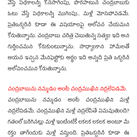
వేస్తే పథకాలన్నీ కొనసాగింపు, పొరపాటున చంద్రబాబుకు
ఓటు వేస్తే పథకాలన్నీ ముగింపు.. మళ్లీ మోసపోవడమే.
ప్రతిఒక్కరినీ కూడా ఈ విషయాలపై ఆలోచన చేయమని
కోరుతున్నాను. చంద్రబాబు చరిత్ర చెబుతున్న సత్యం ఇది అని
గుర్తించమని కోరుకుంటున్నాను. సాధ్యాంకాని హామీలతో
ఆయన ఇచ్చిన మేనిఫెస్టోకు అర్థం ఇది అన్నది ప్రతి ఒక్కరినీ
ఆలోచించమని కోరుతున్నాను.
చంద్రబాబును నమ్మడం అంటే చంద్రముఖిని నిద్రలేపడమే.
చంద్రబాబును నమ్మడం అంటే చంద్రముఖిని మళ్లీ
నిద్రలేపడమే. చంద్రముఖిని మళ్లీ నిద్రలేపితే ఏమవుతుంది?
గతంలో జరిగినట్లు మళ్లీ ఇంటింటికీ లకలక లకలక అంటూ మీ
రక్తం తాగేందుకు మళ్లీ వస్తుంది. ప్రతిఒక్కరినీ కూడా ఈ