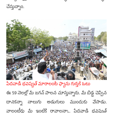
చేస్తున్నాం.
పేదవాడి భవిష్యత్ మారాలంటే ఫ్యాను గుర్తుకే ఓటు
ఈ 59 నెలల్లో మీ జగన్‌ పాలన చూస్తున్నారు. మీ బిడ్డ చెప్పిన
దానికన్నా నాలుగు అడుగులు ముందుకు వేసాడు.
వాలంటీర్లు మీ ఇంటికి రావాలన్నా.. పేదవాడి భవిష్యత్