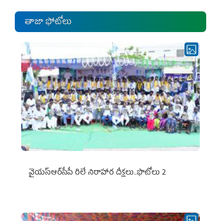
తాజా ఫోటోలు
వైయ‌స్ఆర్‌సీపీ రిలే నిరాహార దీక్షలు..ఫొటోలు 2