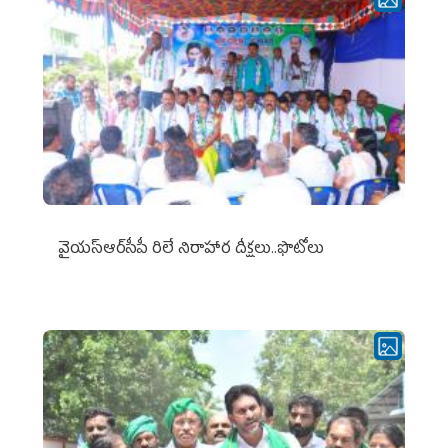
వైయ‌స్ఆర్‌సీపీ రిలే నిరాహార దీక్షలు..ఫొటోలు