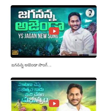
జగనన్న అజెండా సాంగ్….