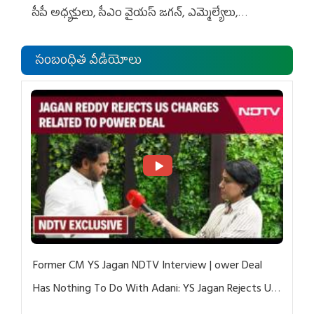
సీపీ అధ్య‌క్షులు, సీఎం వైయ‌స్ జ‌గ‌న్, ఎమ్మెల్యేలు,
ఎంపీల స‌మావేశం
సంబంధిత వీడియోలు
Former CM YS Jagan NDTV Interview | ower Deal
Has Nothing To Do With Adani: YS Jagan Rejects US
Charges