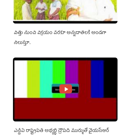
విత్తు నుంచి విక్రయం వరకూ అన్నదాతలకి అండగా
నిలుస్తూ..
ఎన్డీఏ రాష్ట్ర‌ప‌తి అభ్య‌ర్థి ద్రౌప‌ది ముర్ముతో వైయ‌స్ఆర్