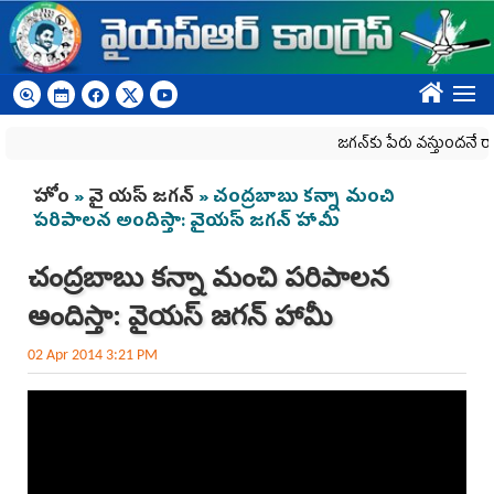
Skip to main content
????
జగన్‌కు పేరు వస్తుందనే రాజకీయ 
You are here
హోం
»
వై యస్ జగన్
» చంద్రబాబు కన్నా మంచి
పరిపాలన అందిస్తా: వైయస్ జగన్ హామీ
చంద్రబాబు కన్నా మంచి పరిపాలన
అందిస్తా: వైయస్ జగన్ హామీ
02 Apr 2014 3:21 PM