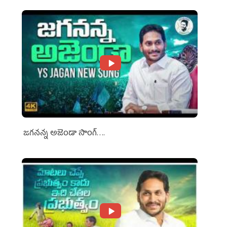
జగనన్న అజెండా సాంగ్….