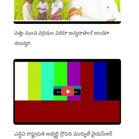
విత్తు నుంచి విక్రయం వరకూ అన్నదాతలకి అండగా
నిలుస్తూ..
ఎన్డీఏ రాష్ట్ర‌ప‌తి అభ్య‌ర్థి ద్రౌప‌ది ముర్ముతో వైయ‌స్ఆర్