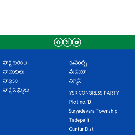
పార్టీ గురించి
ఈవెంట్స్
నాయకులు
మీడియా
సాధకం
న్యూస్
పార్టీ సభ్యులు
YSR CONGRESS PARTY
Plot no. 13
Suryadevara Township
Tadepalli
Guntur Dist