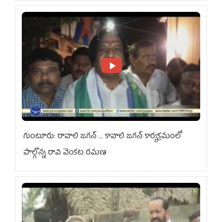
గుంటూరు: రావాలి జగన్ ... కావాలి జగన్ కార్యక్రమంలో
పాల్గొన్న రావి వెంకట రమణ