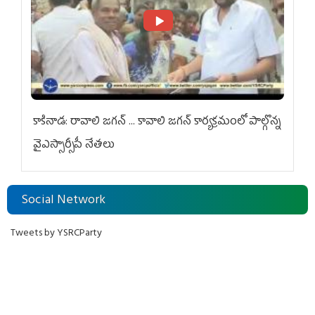
కాకినాడ: రావాలి జగన్ ... కావాలి జగన్ కార్యక్రమంలో పాల్గొన్న
వైఎస్సార్సీపీ నేతలు
Social Network
Tweets by YSRCParty