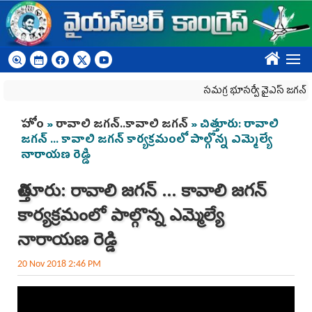
Skip to main content
????
స‌మ‌గ్ర భూస‌ర్వే వైఎస్ జ‌గ‌న్ ఘ‌
You are here
హోం
»
రావాలి జగన్‌..కావాలి జగన్‌
» చిత్తూరు: రావాలి
జగన్ ... కావాలి జగన్ కార్యక్రమంలో పాల్గొన్న ఎమ్మెల్యే
నారాయణ రెడ్డి
చిత్తూరు: రావాలి జగన్ ... కావాలి జగన్
కార్యక్రమంలో పాల్గొన్న ఎమ్మెల్యే
నారాయణ రెడ్డి
20 Nov 2018 2:46 PM