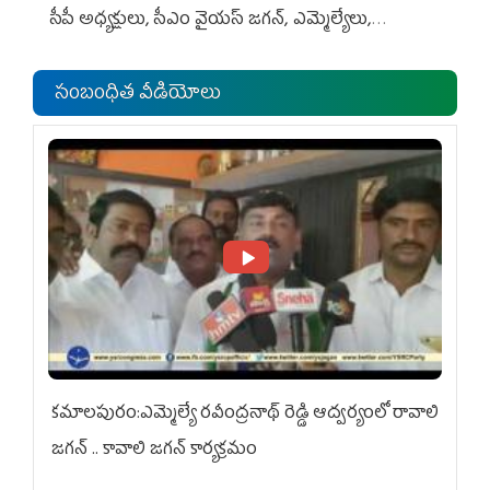
సీపీ అధ్య‌క్షులు, సీఎం వైయ‌స్ జ‌గ‌న్, ఎమ్మెల్యేలు,
ఎంపీల స‌మావేశం
సంబంధిత వీడియోలు
కమాలపురం:ఎమ్మెల్యే రవీంద్రనాథ్ రెడ్డి ఆద్వర్యంలో రావాలి
జగన్ .. కావాలి జగన్ కార్యక్రమం