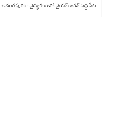
అనంతపురం : వైద్య రంగానికి వైయ‌స్ జ‌గ‌న్ పెద్ద పీట