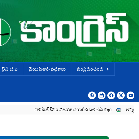
లైవ్ టి.వి
వైయస్ఆర్-పథకాలు
సంప్రదించండి
హెరిటేజ్ కోసం విజయా డెయిరీని బలి చేసే కుట్ర‌
అప్పులు పెంచి.. 