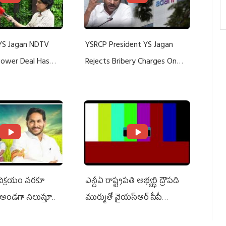
YS Jagan NDTV
YSRCP President YS Jagan
 Power Deal Has
Rejects Bribery Charges On
Do With Adani: YS
Adani, Threatens Defamation
ts US Charges
Suit Against Media Groups
 విక్రయం వరకూ
ఎన్డీఏ రాష్ట్ర‌ప‌తి అభ్య‌ర్థి ద్రౌప‌ది
అండగా నిలుస్తూ..
ముర్ముతో వైయ‌స్ఆర్ సీపీ
అధ్య‌క్షులు, సీఎం వైయ‌స్ జ‌గ‌న్,