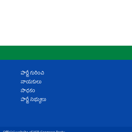
పార్టీ గురించి
నాయకులు
సాధకం
పార్టీ సభ్యులు