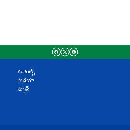
ఈవెంట్స్
మీడియా
న్యూస్