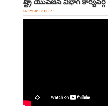
రాష్ట్ర యువజన విభాగ కార్యవర
06 Nov 2018 2:43 PM