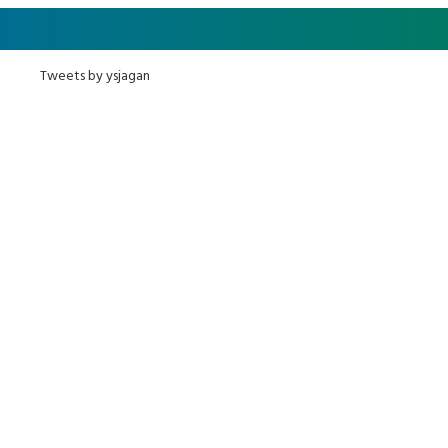
ఎమ్మెల్యేలు, ఎంపీల స‌మావేశం
Tweets by ysjagan