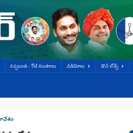
ర‌చ్చ‌బండ‌ - కోటి సంత‌కాలు
వీడియోలు
డౌన్ లోడ్స్
మావేశం