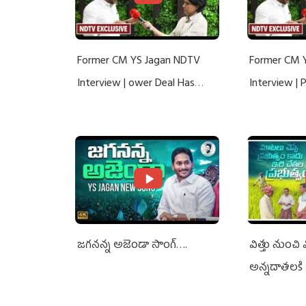
Former CM YS Jagan NDTV
Former CM 
Interview | ower Deal Has
Interview |
Nothing To Do With Adani: YS
Nothing To 
Jagan Rejects US Charges
Jagan Rejec
జగనన్న అజెండా సాంగ్….
విత్తు నుంచి
అన్నదాతలకి 