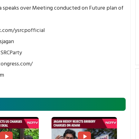
 speaks over Meeting conducted on Future plan of
.com/ysrcpofficial
sjagan
YSRCParty
congress.com/
om