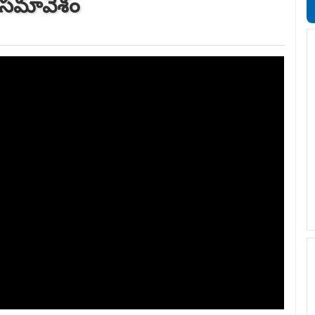
్గ సమావేశం