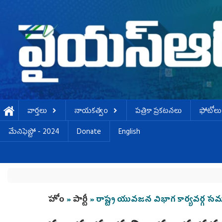
Skip to main content
వార్తలు
నాయకత్వం
పత్రికా ప్రకటనలు
ఫోటోలు
మేనిఫెస్టో - 2024
Donate
English
You are here
హోం
»
పార్టీ
» రాష్ట్ర యువజన విభాగ కార్యవర్గ స