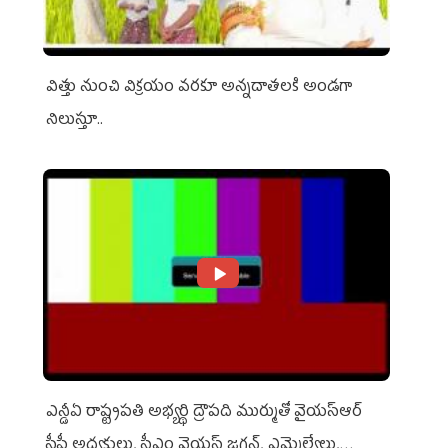
విత్తు నుంచి విక్రయం వరకూ అన్నదాతలకి అండగా
నిలుస్తూ..
ఎన్డీఏ రాష్ట్ర‌ప‌తి అభ్య‌ర్థి ద్రౌప‌ది ముర్ముతో వైయ‌స్ఆర్
సీపీ అధ్య‌క్షులు, సీఎం వైయ‌స్ జ‌గ‌న్, ఎమ్మెల్యేలు,