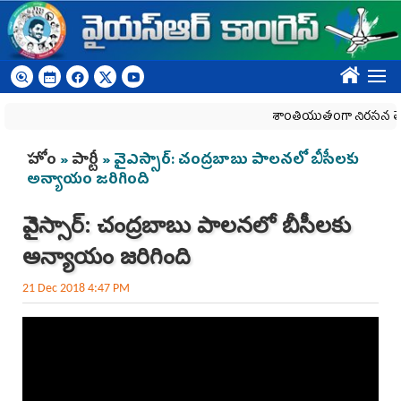
Skip to main content
????
శాంతియుతంగా నిరసన తెలిపే 
You are here
హోం
»
పార్టీ
» వైఎస్సార్‌: చంద్రబాబు పాలనలో బీసీలకు
అన్యాయం జరిగింది
వైఎస్సార్‌: చంద్రబాబు పాలనలో బీసీలకు
అన్యాయం జరిగింది
21 Dec 2018 4:47 PM