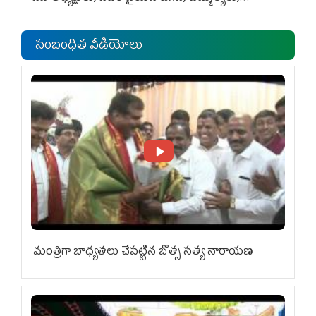
ఎంపీల స‌మావేశం
సంబంధిత వీడియోలు
మంత్రిగా బాధ్యతలు చేపట్టిన బొత్స సత్య నారాయణ