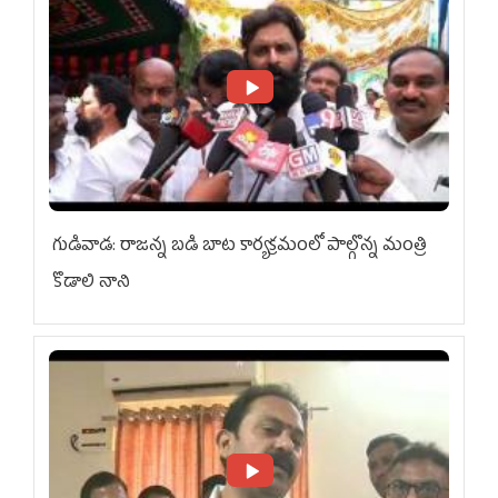
గుడివాడ: రాజన్న బడి బాట కార్యక్రమంలో పాల్గొన్న మంత్రి
కొడాలి నాని