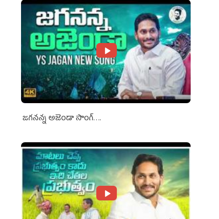
జగనన్న అజెండా సాంగ్….