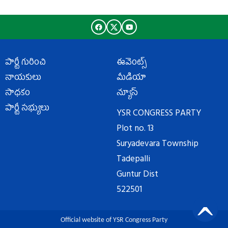
పార్టీ గురించి
ఈవెంట్స్
నాయకులు
మీడియా
సాధకం
న్యూస్
పార్టీ సభ్యులు
YSR CONGRESS PARTY
Plot no. 13
Suryadevara Township
Tadepalli
Guntur Dist
522501
Official website of YSR Congress Party