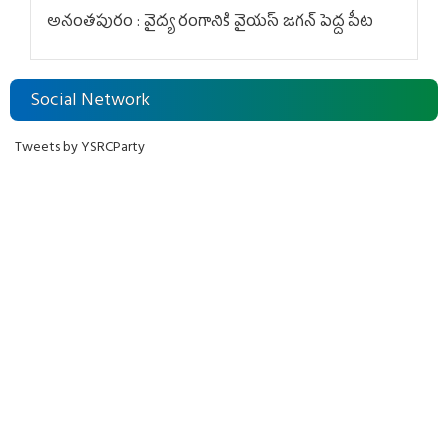
అనంతపురం : వైద్య రంగానికి వైయ‌స్ జ‌గ‌న్ పెద్ద పీట
Social Network
Tweets by YSRCParty