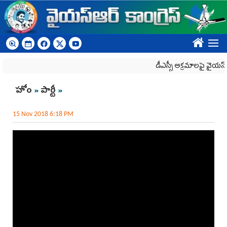
Skip to main content
????
డీఎస్సీ అక్రమాలపై వైయ‌స్ఆర్‌
You are here
హోం
»
పార్టీ
»
15 Nov 2018 6:18 PM