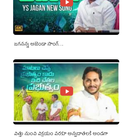
జగనన్న అజెండా సాంగ్….
విత్తు నుంచి విక్రయం వరకూ అన్నదాతలకి అండగా