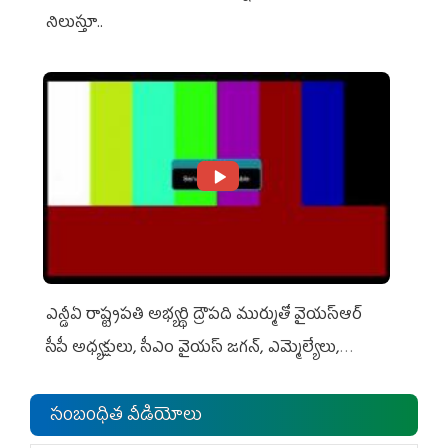
నిలుస్తూ..
ఎన్డీఏ రాష్ట్ర‌ప‌తి అభ్య‌ర్థి ద్రౌప‌ది ముర్ముతో వైయ‌స్ఆర్
సీపీ అధ్య‌క్షులు, సీఎం వైయ‌స్ జ‌గ‌న్, ఎమ్మెల్యేలు,
ఎంపీల స‌మావేశం
సంబంధిత వీడియోలు