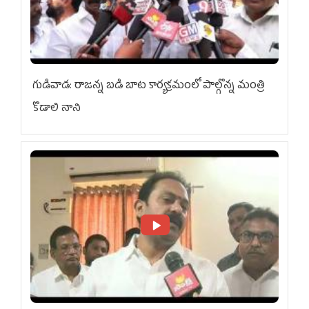
గుడివాడ: రాజన్న బడి బాట కార్యక్రమంలో పాల్గొన్న మంత్రి
కొడాలి నాని