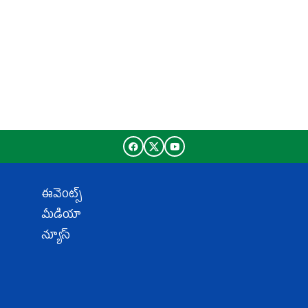
ఈవెంట్స్
మీడియా
న్యూస్