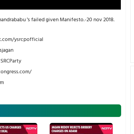
ndrababu 's failed given Manifesto.-20 nov 2018.
.com/ysrcpofficial
sjagan
YSRCParty
congress.com/
om