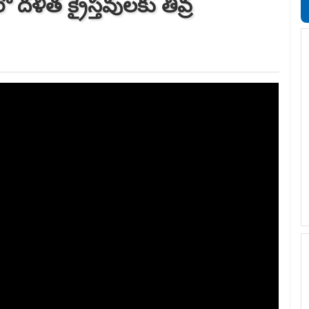
ళిత క్రైస్తవులకు తీవ్ర