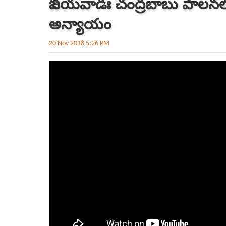
విజయవాడః చంద్రబాబు పాలనలో ద
అన్యాయం
20 Nov 2018 5:26 PM