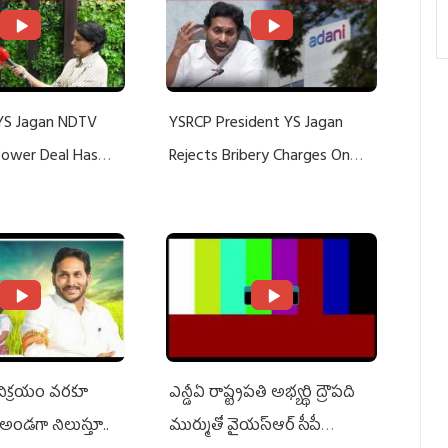
YS Jagan NDTV
YSRCP President YS Jagan
 Power Deal Has
Rejects Bribery Charges On
Do With Adani: YS
Adani, Threatens Defamation
ts US Charges
Suit Against Media Groups
 విక్రయం వరకూ
ఎన్డీఏ రాష్ట్ర‌ప‌తి అభ్య‌ర్థి ద్రౌప‌ది
అండగా నిలుస్తూ..
ముర్ముతో వైయ‌స్ఆర్ సీపీ