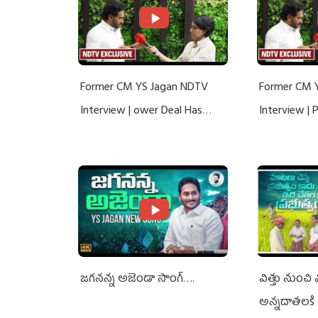
Former CM YS Jagan NDTV
Former CM 
Interview | ower Deal Has
Interview |
Nothing To Do With Adani: YS
Nothing To 
Jagan Rejects US Charges
Jagan Rejec
జగనన్న అజెండా సాంగ్….
విత్తు నుంచి
అన్నదాతలకి 