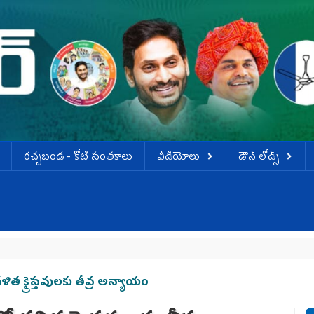
ర‌చ్చ‌బండ‌ - కోటి సంత‌కాలు
వీడియోలు
డౌన్ లోడ్స్
క్రైస్తవులకు తీవ్ర అన్యాయం