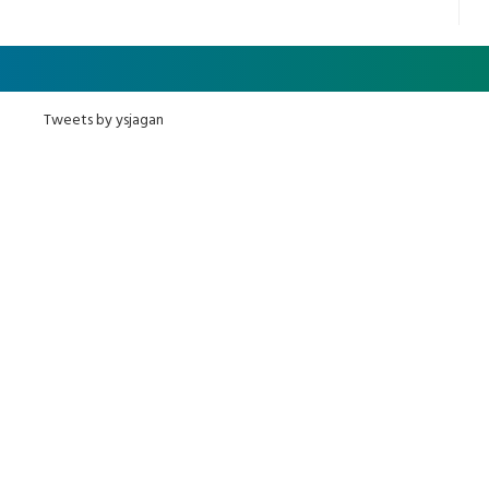
అధ్య‌క్షులు, సీఎం వైయ‌స్ జ‌గ‌న్,
ఎమ్మెల్యేలు, ఎంపీల స‌మావేశం
Tweets by ysjagan