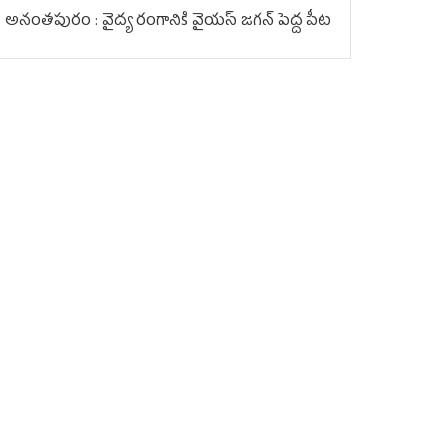
అనంతపురం : వైద్య రంగానికి వైయ‌స్ జ‌గ‌న్ పెద్ద పీట