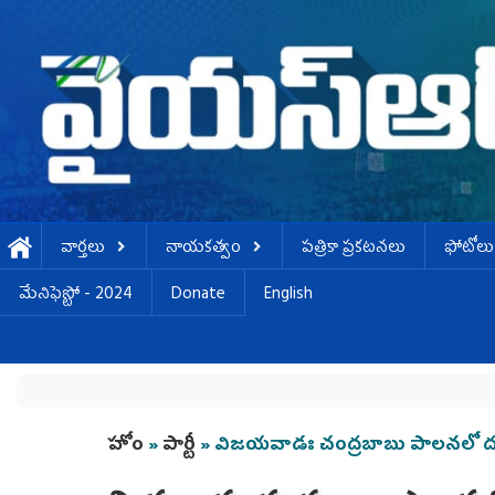
Skip to main content
వార్తలు
నాయకత్వం
పత్రికా ప్రకటనలు
ఫోటోలు
మేనిఫెస్టో - 2024
Donate
English
You are here
హోం
»
పార్టీ
» విజయవాడః చంద్రబాబు పాలనలో దళిత 