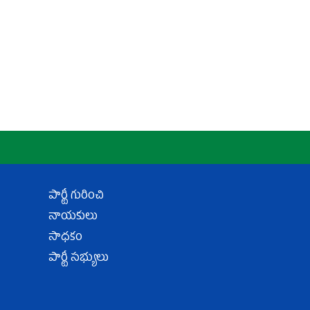
పార్టీ గురించి
నాయకులు
సాధకం
పార్టీ సభ్యులు