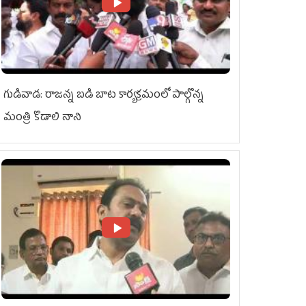
గుడివాడ: రాజన్న బడి బాట కార్యక్రమంలో పాల్గొన్న
మంత్రి కొడాలి నాని