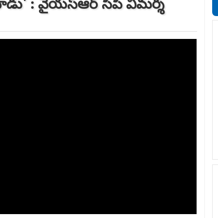
ాడు' : వైయస్ఆర్ సీపీ విమర్శ