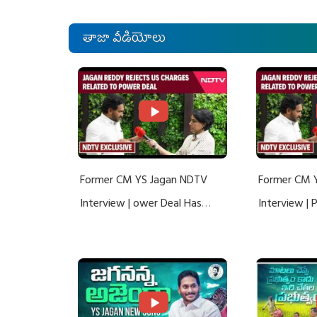
తాజా వీడియోలు
Former CM YS Jagan NDTV
Former CM 
Interview | ower Deal Has
Interview |
Nothing To Do With Adani: YS
Nothing To 
Jagan Rejects US Charges
Jagan Rejec