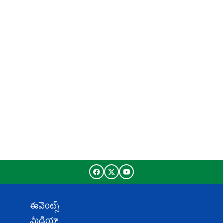
ఈవెంట్స్
మీడియా