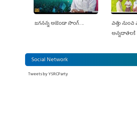
జగనన్న అజెండా సాంగ్….
విత్తు నుంచి
అన్నదాతలకి 
Social Network
Tweets by YSRCParty