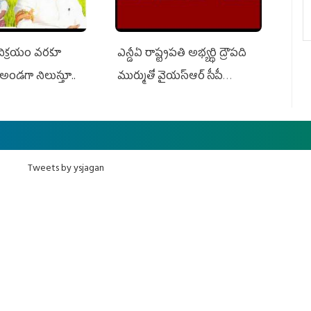
 విక్రయం వరకూ
ఎన్డీఏ రాష్ట్ర‌ప‌తి అభ్య‌ర్థి ద్రౌప‌ది
అండగా నిలుస్తూ..
ముర్ముతో వైయ‌స్ఆర్ సీపీ
అధ్య‌క్షులు, సీఎం వైయ‌స్ జ‌గ‌న్,
ఎమ్మెల్యేలు, ఎంపీల స‌మావేశం
Tweets by ysjagan