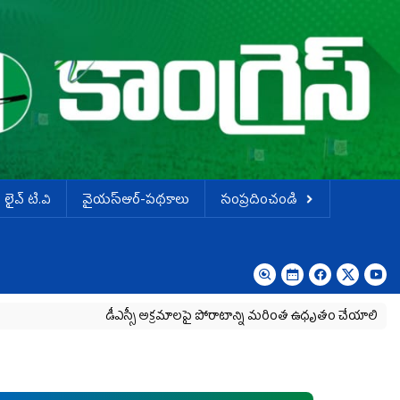
లైవ్ టి.వి
వైయస్ఆర్-పథకాలు
సంప్రదించండి
డీఎస్సీ అక్రమాలపై పోరాటాన్ని మరింత ఉధృతం చేయాలి
శాంత