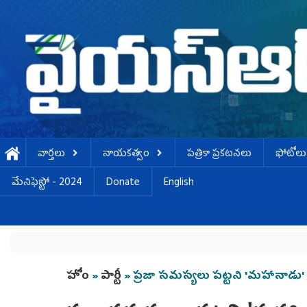
Skip to main content
వార్తలు
నాయకత్వం
పత్రికా ప్రకటనలు
ఫోటోలు
మేనిఫెస్టో - 2024
Donate
English
You are here
హోం
»
పార్టీ
» ప్రజా సమస్యలు పట్టని 'మహానాడు' :