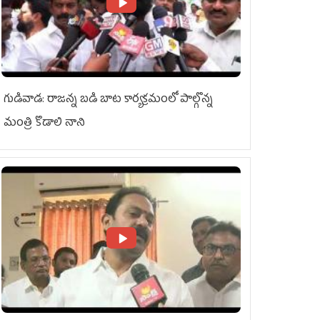
గుడివాడ: రాజన్న బడి బాట కార్యక్రమంలో పాల్గొన్న
మంత్రి కొడాలి నాని