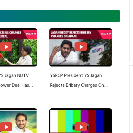
YS Jagan NDTV
YSRCP President YS Jagan
 Power Deal Has
Rejects Bribery Charges On
Do With Adani: YS
Adani, Threatens Defamation
ts US Charges
Suit Against Media Groups