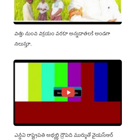
విత్తు నుంచి విక్రయం వరకూ అన్నదాతలకి అండగా
నిలుస్తూ..
ఎన్డీఏ రాష్ట్ర‌ప‌తి అభ్య‌ర్థి ద్రౌప‌ది ముర్ముతో వైయ‌స్ఆర్