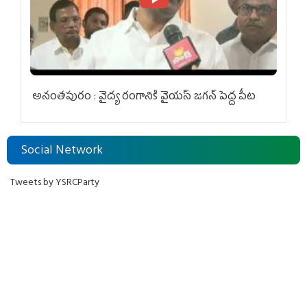
అనంతపురం : వైద్య రంగానికి వైయ‌స్ జ‌గ‌న్ పెద్ద పీట
Social Network
Tweets by YSRCParty