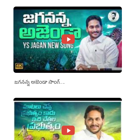
జగనన్న అజెండా సాంగ్….