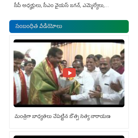
సీపీ అధ్య‌క్షులు, సీఎం వైయ‌స్ జ‌గ‌న్, ఎమ్మెల్యేలు,
ఎంపీల స‌మావేశం
సంబంధిత వీడియోలు
మంత్రిగా బాధ్యతలు చేపట్టిన బొత్స సత్య నారాయణ