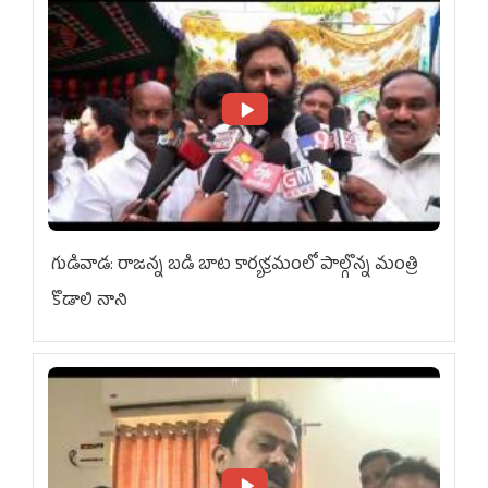
గుడివాడ: రాజన్న బడి బాట కార్యక్రమంలో పాల్గొన్న మంత్రి
కొడాలి నాని