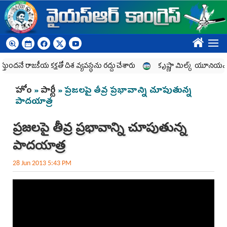
Skip to main content
????
ందనే రాజకీయ కక్షతో దిశ వ్య‌వ‌స్థ‌ను రద్దు చేశారు
కృష్ణా మిల్క్‌ యూనియన్‌ నిర్వీ
You are here
హోం
»
పార్టీ
» ప్రజలపై తీవ్ర ప్రభావాన్ని చూపుతున్న
పాదయాత్ర
ప్రజలపై తీవ్ర ప్రభావాన్ని చూపుతున్న
పాదయాత్ర
28 Jun 2013 5:43 PM