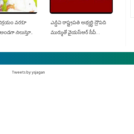
 విక్రయం వరకూ
ఎన్డీఏ రాష్ట్ర‌ప‌తి అభ్య‌ర్థి ద్రౌప‌ది
అండగా నిలుస్తూ..
ముర్ముతో వైయ‌స్ఆర్ సీపీ
అధ్య‌క్షులు, సీఎం వైయ‌స్ జ‌గ‌న్,
ఎమ్మెల్యేలు, ఎంపీల స‌మావేశం
Tweets by ysjagan