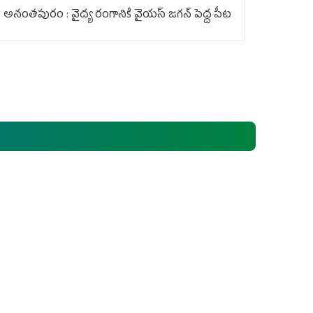
అనంతపురం : వైద్య రంగానికి వైయ‌స్ జ‌గ‌న్ పెద్ద పీట