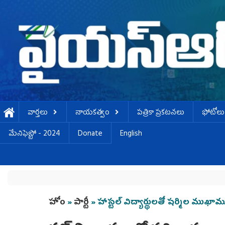
Skip to main content
వార్తలు
నాయకత్వం
పత్రికా ప్రకటనలు
ఫోటోలు
మేనిఫెస్టో - 2024
Donate
English
You are here
హోం
»
పార్టీ
» హాస్టల్ విద్యార్థులతో షర్మిల ముఖామ