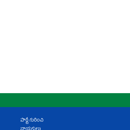
పార్టీ గురించి
నాయకులు