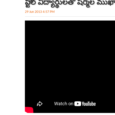
హాస్టల్ విద్యార్థులతో షర్మిల మ
29 Jun 2013 4:57 PM