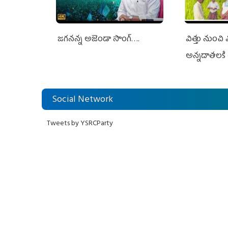
జగనన్న అజెండా సాంగ్….
విత్తు నుంచి
అన్నదాతలకి 
Social Network
Tweets by YSRCParty