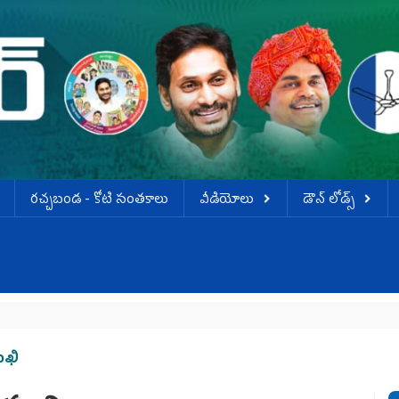
ర‌చ్చ‌బండ‌ - కోటి సంత‌కాలు
వీడియోలు
డౌన్ లోడ్స్
డీఎ
ుఖి