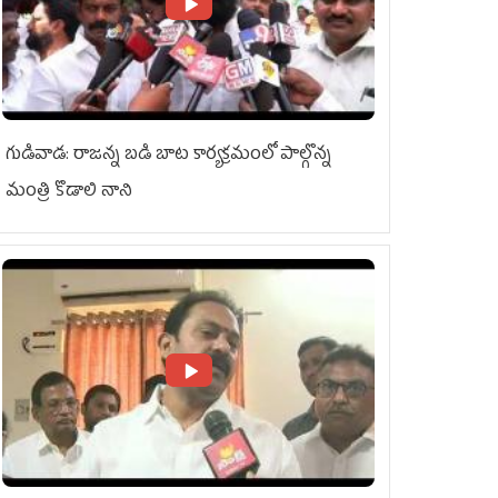
గుడివాడ: రాజన్న బడి బాట కార్యక్రమంలో పాల్గొన్న
మంత్రి కొడాలి నాని