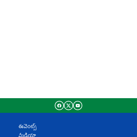
ఈవెంట్స్
మీడియా