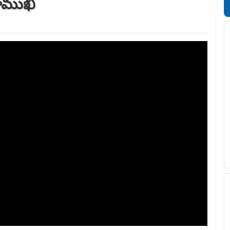
ుఖాముఖి