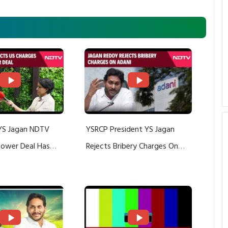
YS Jagan NDTV
YSRCP President YS Jagan
 Power Deal Has
Rejects Bribery Charges On
Do With Adani: YS
Adani, Threatens Defamation
ts US Charges
Suit Against Media Groups