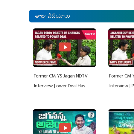
తాజా వీడియోలు
Former CM YS Jagan NDTV
Former CM 
Interview | ower Deal Has
Interview |
Nothing To Do With Adani: YS
Nothing To 
Jagan Rejects US Charges
Jagan Rejec