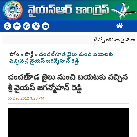
Skip to main content
????
డీఎస్సీ అక్రమాలపై పోరాటా
You are here
హోం
»
పార్టీ
» చంచల్‌గూడ జైలు నుంచి బయటకు
వచ్చిన శ్రీ వైయస్ జగన్మోహన్ రెడ్డి
చంచల్‌గూడ జైలు నుంచి బయటకు వచ్చిన
శ్రీ వైయస్ జగన్మోహన్ రెడ్డి
05 Dec 2012 3:23 PM