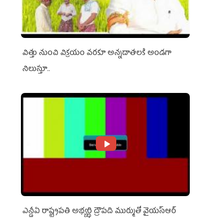
విత్తు నుంచి విక్రయం వరకూ అన్నదాతలకి అండగా
నిలుస్తూ..
ఎన్డీఏ రాష్ట్ర‌ప‌తి అభ్య‌ర్థి ద్రౌప‌ది ముర్ముతో వైయ‌స్ఆర్