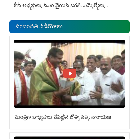
సీపీ అధ్య‌క్షులు, సీఎం వైయ‌స్ జ‌గ‌న్, ఎమ్మెల్యేలు,
ఎంపీల స‌మావేశం
సంబంధిత వీడియోలు
మంత్రిగా బాధ్యతలు చేపట్టిన బొత్స సత్య నారాయణ