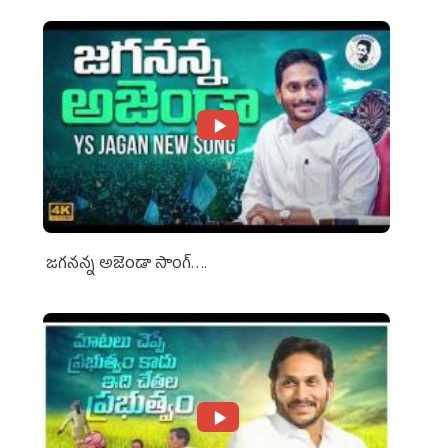
జగనన్న అజెండా సాంగ్….