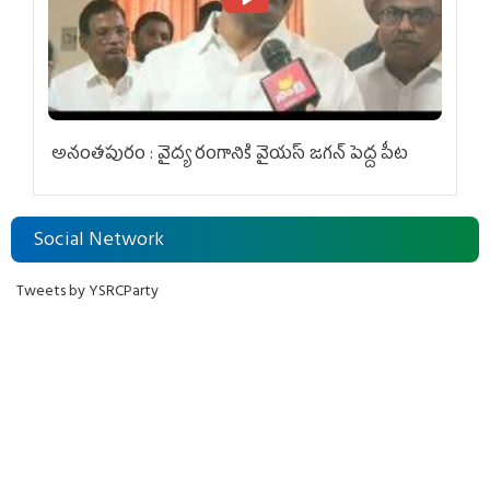
అనంతపురం : వైద్య రంగానికి వైయ‌స్ జ‌గ‌న్ పెద్ద పీట
Social Network
Tweets by YSRCParty