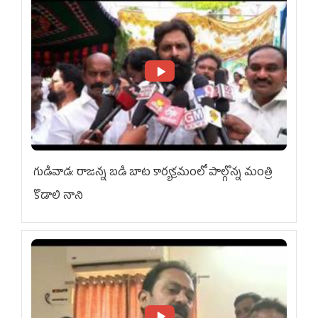
గుడివాడ: రాజన్న బడి బాట కార్యక్రమంలో పాల్గొన్న మంత్రి
కొడాలి నాని