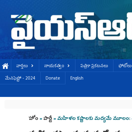
Skip to main content
వార్తలు
నాయకత్వం
పత్రికా ప్రకటనలు
ఫోటోలు
మేనిఫెస్టో - 2024
Donate
English
You are here
హోం
»
పార్టీ
» మహిళల కష్టాలకు మద్యమే మూలం: శోభ