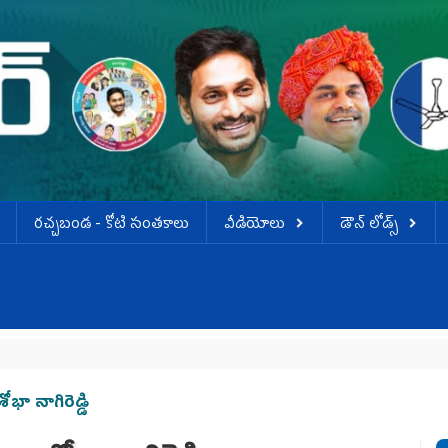
ర‌చ్చ‌బండ‌ - కోటి సంత‌కాలు
వీడియోలు
డౌన్ లోడ్స్
ా నాగిరెడ్డి