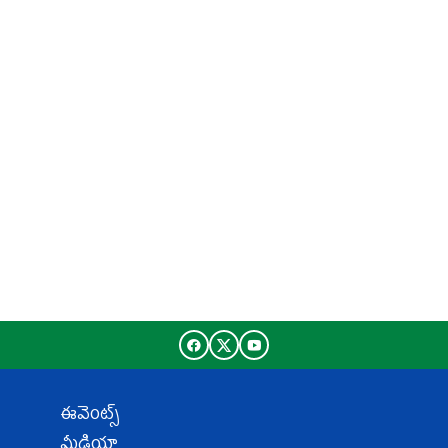
ఈవెంట్స్
మీడియా