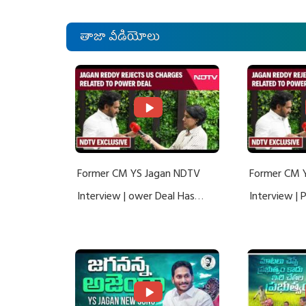
తాజా వీడియోలు
Former CM YS Jagan NDTV
Former CM 
Interview | ower Deal Has
Interview |
Nothing To Do With Adani: YS
Nothing To 
Jagan Rejects US Charges
Jagan Rejec