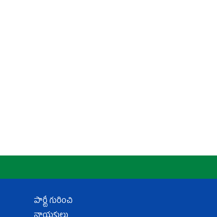
పార్టీ గురించి
నాయకులు