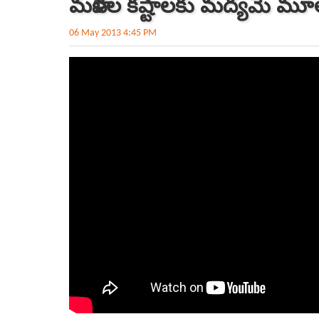
మహిళల కష్టాలకు మద్యమే మూలం:
06 May 2013 4:45 PM