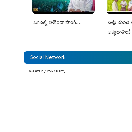
జగనన్న అజెండా సాంగ్….
విత్తు నుంచి
అన్నదాతలకి 
Social Network
Tweets by YSRCParty