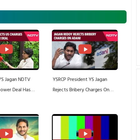
YS Jagan NDTV
YSRCP President YS Jagan
 Power Deal Has
Rejects Bribery Charges On
Do With Adani: YS
Adani, Threatens Defamation
ts US Charges
Suit Against Media Groups