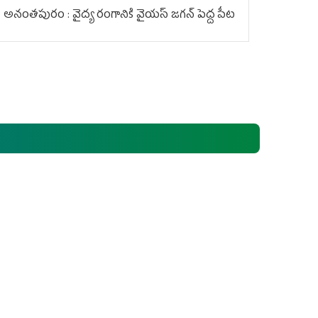
అనంతపురం : వైద్య రంగానికి వైయ‌స్ జ‌గ‌న్ పెద్ద పీట