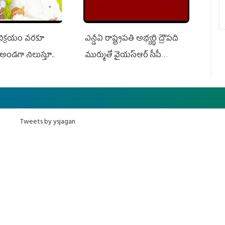
 విక్రయం వరకూ
ఎన్డీఏ రాష్ట్ర‌ప‌తి అభ్య‌ర్థి ద్రౌప‌ది
అండగా నిలుస్తూ..
ముర్ముతో వైయ‌స్ఆర్ సీపీ
అధ్య‌క్షులు, సీఎం వైయ‌స్ జ‌గ‌న్,
ఎమ్మెల్యేలు, ఎంపీల స‌మావేశం
Tweets by ysjagan