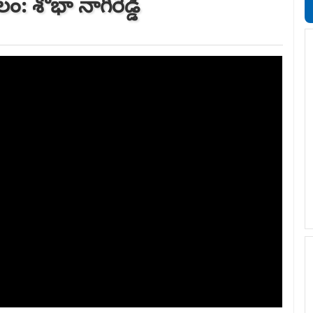
 శోభా నాగిరెడ్డి