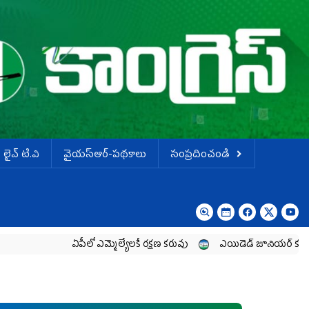
లైవ్ టి.వి
వైయస్ఆర్-పథకాలు
సంప్రదించండి
ఏపీలో ఎమ్మెల్యేల‌కే ర‌క్ష‌ణ క‌రువు
ఎయిడెడ్‌ జూనియర్‌ కళాశాలల పార్ట