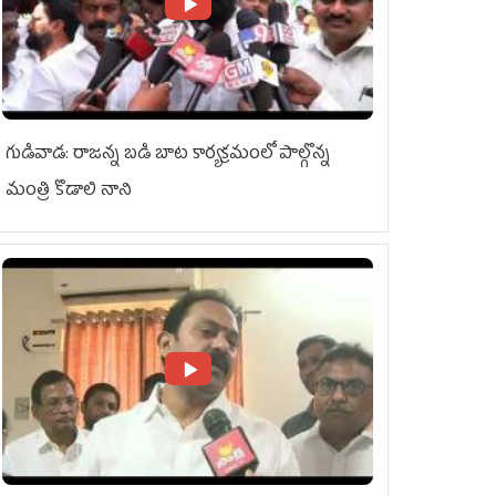
గుడివాడ: రాజన్న బడి బాట కార్యక్రమంలో పాల్గొన్న
మంత్రి కొడాలి నాని