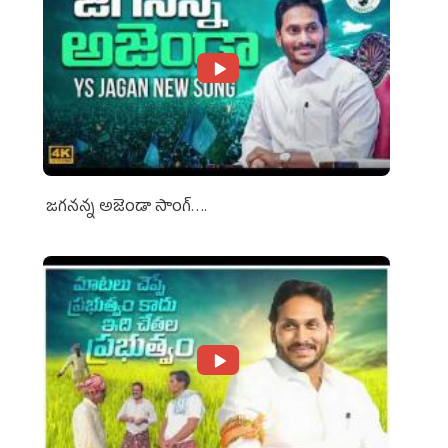
జగనన్న అజెండా సాంగ్….