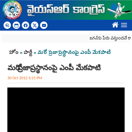
Skip to main content
????
జగన్‌కు పేరు వస్తుందనే రాజకీయ క
You are here
హోం
»
పార్టీ
» మరో ప్రజాప్రస్థానంపై ఎంపీ మేకపాటి
మరో ప్రజాప్రస్థానంపై ఎంపీ మేకపాటి
30 Oct 2012 3:21 PM