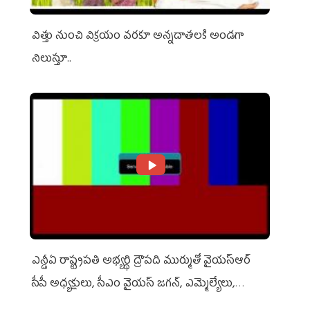
విత్తు నుంచి విక్రయం వరకూ అన్నదాతలకి అండగా
నిలుస్తూ..
ఎన్డీఏ రాష్ట్ర‌ప‌తి అభ్య‌ర్థి ద్రౌప‌ది ముర్ముతో వైయ‌స్ఆర్
సీపీ అధ్య‌క్షులు, సీఎం వైయ‌స్ జ‌గ‌న్, ఎమ్మెల్యేలు,
ఎంపీల స‌మావేశం