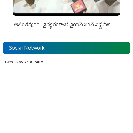
అనంతపురం : వైద్య రంగానికి వైయ‌స్ జ‌గ‌న్ పెద్ద పీట
Social Network
Tweets by YSRCParty