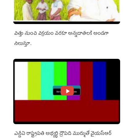
విత్తు నుంచి విక్రయం వరకూ అన్నదాతలకి అండగా
నిలుస్తూ..
ఎన్డీఏ రాష్ట్ర‌ప‌తి అభ్య‌ర్థి ద్రౌప‌ది ముర్ముతో వైయ‌స్ఆర్