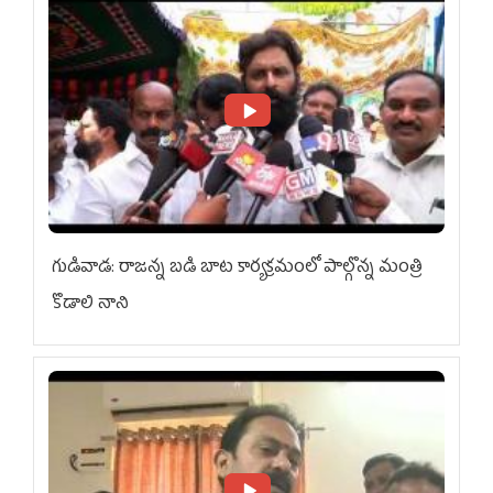
గుడివాడ: రాజన్న బడి బాట కార్యక్రమంలో పాల్గొన్న మంత్రి
కొడాలి నాని