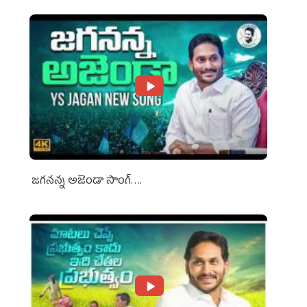
జగనన్న అజెండా సాంగ్….