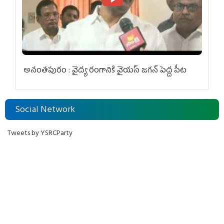
అనంతపురం : వైద్య రంగానికి వైయ‌స్ జ‌గ‌న్ పెద్ద పీట
Social Network
Tweets by YSRCParty