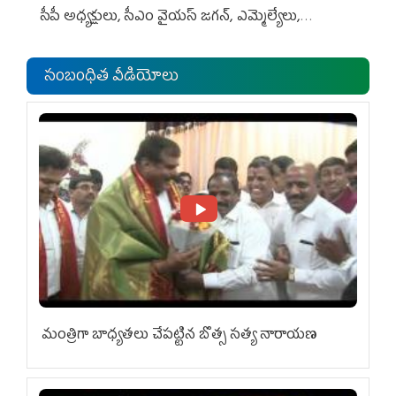
సీపీ అధ్య‌క్షులు, సీఎం వైయ‌స్ జ‌గ‌న్, ఎమ్మెల్యేలు,
ఎంపీల స‌మావేశం
సంబంధిత వీడియోలు
మంత్రిగా బాధ్యతలు చేపట్టిన బొత్స సత్య నారాయణ