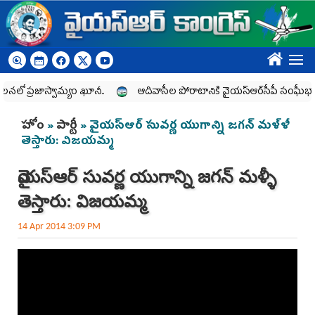
Skip to main content
????
నలో ప్రజాస్వామ్యం ఖూనీ..
ఆదివాసీల పోరాటానికి వైయ‌స్ఆర్‌సీపీ సంఘీభావం
You are here
హోం
»
పార్టీ
» వైయస్ఆర్ సువర్ణ యుగాన్ని జగన్ మళ్ళీ
తెస్తారు: విజయమ్మ
వైయస్ఆర్ సువర్ణ యుగాన్ని జగన్ మళ్ళీ
తెస్తారు: విజయమ్మ
14 Apr 2014 3:09 PM