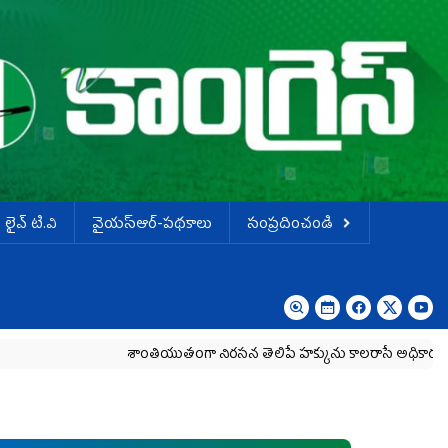
లైవ్ టి.వి
వైయస్ఆర్-పథకాలు
సంప్రదించండి
శాంతియుతంగా నిరసన తెలిపే హక్కును కాలరాసే అధికారం ఎవరికీ 