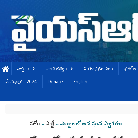
Skip to main content
వార్తలు
నాయకత్వం
పత్రికా ప్రకటనలు
ఫోటోలు
మేనిఫెస్టో - 2024
Donate
English
You are here
హోం
»
పార్టీ
» వేల్పులలో జన ఘన స్వాగతం