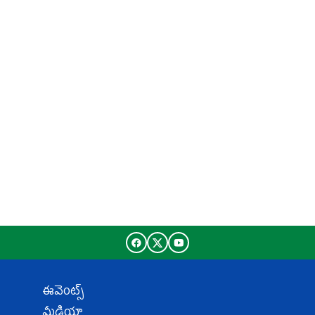
ఈవెంట్స్
మీడియా