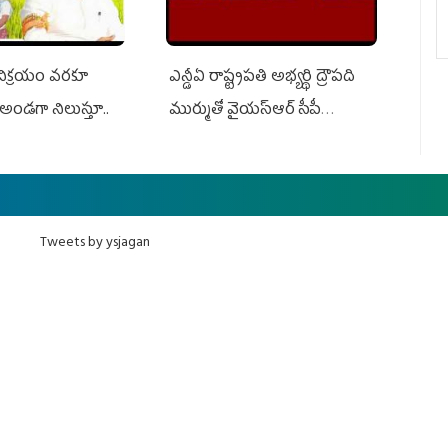
 విక్రయం వరకూ
ఎన్డీఏ రాష్ట్ర‌ప‌తి అభ్య‌ర్థి ద్రౌప‌ది
అండగా నిలుస్తూ..
ముర్ముతో వైయ‌స్ఆర్ సీపీ
అధ్య‌క్షులు, సీఎం వైయ‌స్ జ‌గ‌న్,
ఎమ్మెల్యేలు, ఎంపీల స‌మావేశం
Tweets by ysjagan