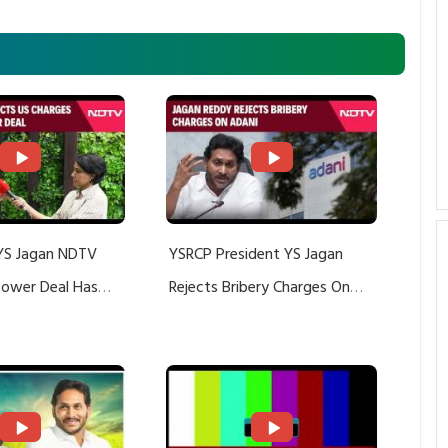
YS Jagan NDTV
YSRCP President YS Jagan
 Power Deal Has
Rejects Bribery Charges On
Do With Adani: YS
Adani, Threatens Defamation
ts US Charges
Suit Against Media Groups