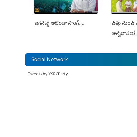
జగనన్న అజెండా సాంగ్….
విత్తు నుంచి
అన్నదాతలకి 
Social Network
Tweets by YSRCParty