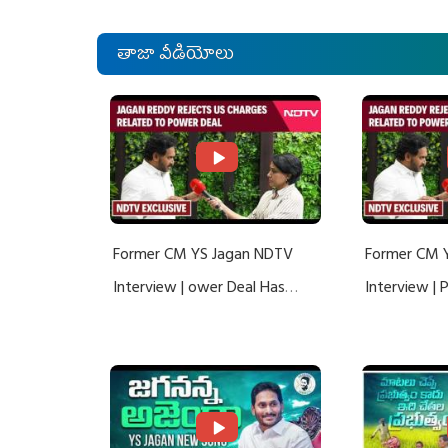
తాజా వీడియోలు
Former CM YS Jagan NDTV
Former CM 
Interview | ower Deal Has
Interview |
Nothing To Do With Adani: YS
Nothing To 
Jagan Rejects US Charges
Jagan Rejec