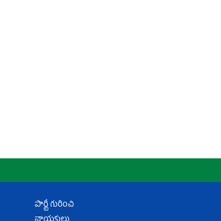
పార్టీ గురించి
నాయకులు