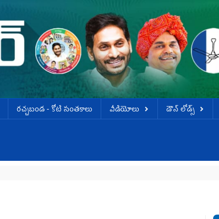
ర‌చ్చ‌బండ‌ - కోటి సంత‌కాలు
వీడియోలు
డౌన్ లోడ్స్