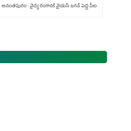
అనంతపురం : వైద్య రంగానికి వైయ‌స్ జ‌గ‌న్ పెద్ద పీట