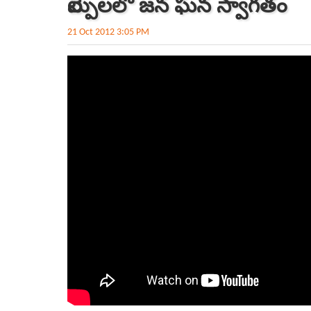
వేల్పులలో జన ఘన స్వాగతం
21 Oct 2012 3:05 PM