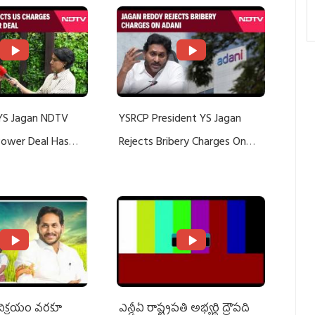
YS Jagan NDTV
YSRCP President YS Jagan
 Power Deal Has
Rejects Bribery Charges On
Do With Adani: YS
Adani, Threatens Defamation
ts US Charges
Suit Against Media Groups
 విక్రయం వరకూ
ఎన్డీఏ రాష్ట్ర‌ప‌తి అభ్య‌ర్థి ద్రౌప‌ది