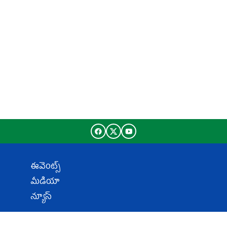
ఈవెంట్స్
మీడియా
న్యూస్