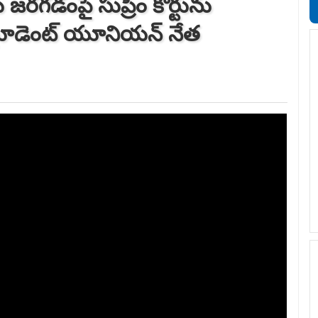
 జరగడంపై సుప్రీం కోర్టును
స్టూడెంట్ యూనియన్ నేత