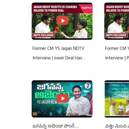
Former CM YS Jagan NDTV
Former CM 
Interview | ower Deal Has
Interview |
Nothing To Do With Adani: YS
Nothing To 
Jagan Rejects US Charges
Jagan Rejec
జగనన్న అజెండా సాంగ్….
విత్తు నుంచి