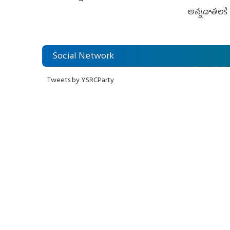
అన్నదాతలకి 
Social Network
Tweets by YSRCParty