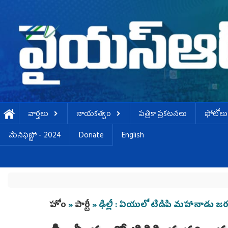
Skip to main content
వార్తలు
నాయకత్వం
పత్రికా ప్రకటనలు
ఫోటోలు
మేనిఫెస్టో - 2024
Donate
English
You are here
హోం
»
పార్టీ
» ఢిల్లీ : ఏయులో టిడిపి మహానాడు జర