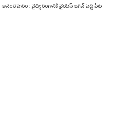
అనంతపురం : వైద్య రంగానికి వైయ‌స్ జ‌గ‌న్ పెద్ద పీట