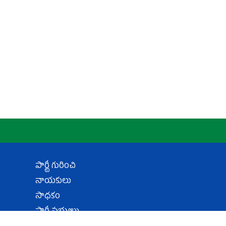
పార్టీ గురించి
నాయకులు
సాధకం
పార్టీ సభ్యులు