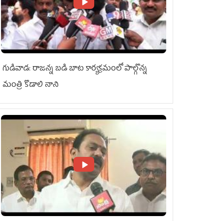
గుడివాడ: రాజన్న బడి బాట కార్యక్రమంలో పాల్గొన్న
మంత్రి కొడాలి నాని