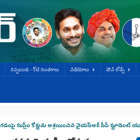
ర‌చ్చ‌బండ‌ - కోటి సంత‌కాలు
వీడియోలు
డౌన్ లోడ్స్
గడంపై సుప్రీం కోర్టును ఆశ్రయించిన వైయస్ఆర్ సీపీ స్టూడెంట