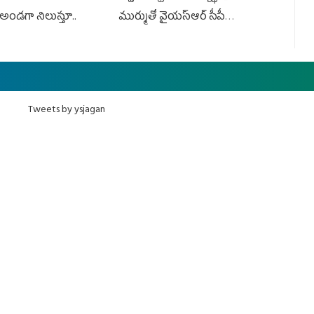
అండగా నిలుస్తూ..
ముర్ముతో వైయ‌స్ఆర్ సీపీ
అధ్య‌క్షులు, సీఎం వైయ‌స్ జ‌గ‌న్,
ఎమ్మెల్యేలు, ఎంపీల స‌మావేశం
Tweets by ysjagan