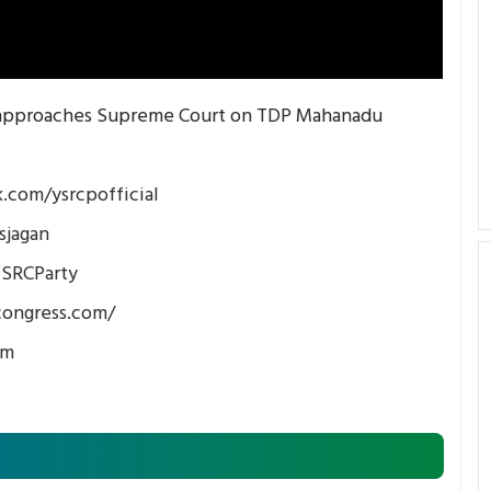
o approaches Supreme Court on TDP Mahanadu
.com/ysrcpofficial
sjagan
YSRCParty
congress.com/
om