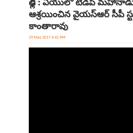
ఢిల్లీ : ఏయులో టిడిపి మహానాడు
ఆశ్రయించిన వైయస్ఆర్ సీపీ 
కాంతారావు
29 May 2017 4:41 PM