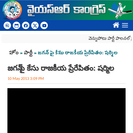
Skip to main content
????
వెన్నుపోటు పార్టీ పాలనలో ప్రజ
You are here
హోం
»
పార్టీ
» జగన్ పై కేసు రాజకీయ ప్రేరేపితం: షర్మిల
జగన్ పై కేసు రాజకీయ ప్రేరేపితం: షర్మిల
10 May 2013 3:09 PM