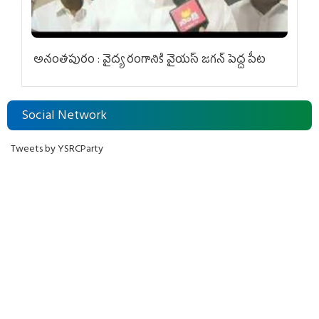
అనంతపురం : వైద్య రంగానికి వైయ‌స్ జ‌గ‌న్ పెద్ద పీట
Social Network
Tweets by YSRCParty