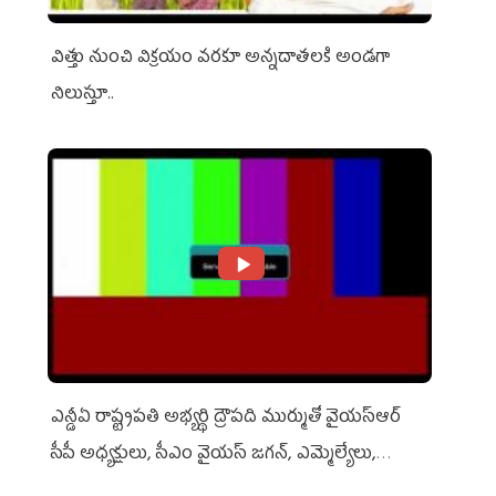
విత్తు నుంచి విక్రయం వరకూ అన్నదాతలకి అండగా
నిలుస్తూ..
ఎన్డీఏ రాష్ట్ర‌ప‌తి అభ్య‌ర్థి ద్రౌప‌ది ముర్ముతో వైయ‌స్ఆర్
సీపీ అధ్య‌క్షులు, సీఎం వైయ‌స్ జ‌గ‌న్, ఎమ్మెల్యేలు,
ఎంపీల స‌మావేశం