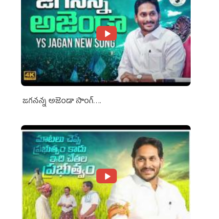
జగనన్న అజెండా సాంగ్….