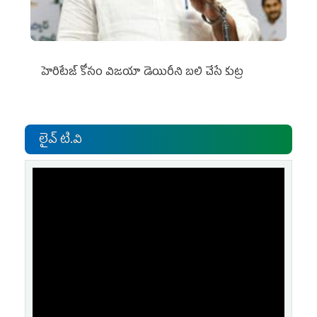
హెరిటేజ్ కోసం విజయా డెయిరీని బలి చేసే కుట్ర‌
లైవ్ టి.వి