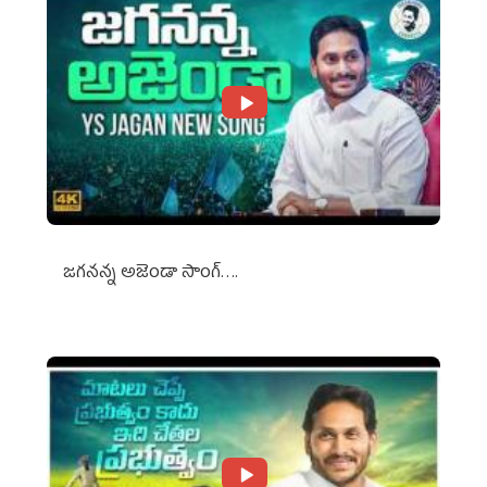
జగనన్న అజెండా సాంగ్….