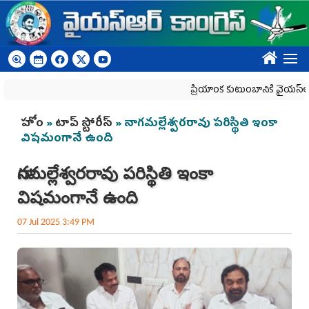
Skip to main content
????
ప్రియాంక కుటుంబానికి వైయ‌స్ఆర్‌సీప
You are here
హోం
»
టాప్ స్టోరీస్
» నాగమల్లేశ్వరరావు పరిస్థితి ఇంకా
విషమంగానే ఉంది
నాగమల్లేశ్వరరావు పరిస్థితి ఇంకా
విషమంగానే ఉంది
07 Jul 2025 3:49 PM