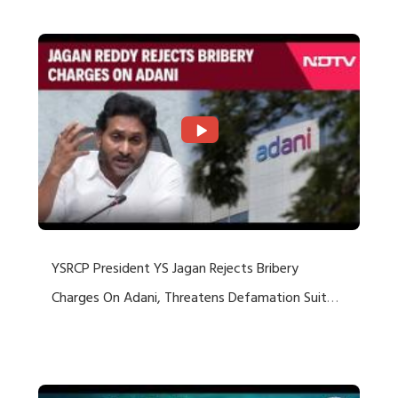
YSRCP President YS Jagan Rejects Bribery
Charges On Adani, Threatens Defamation Suit
Against Media Groups