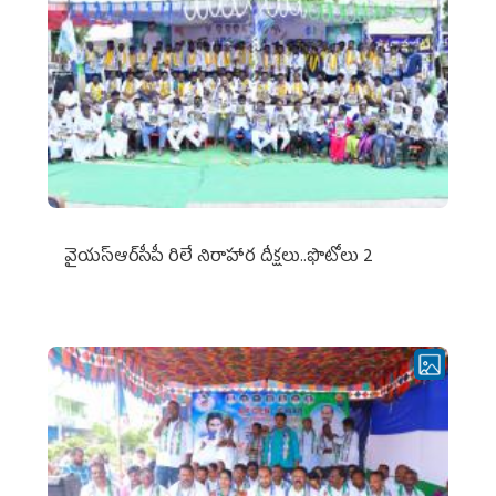
వైయ‌స్ఆర్‌సీపీ రిలే నిరాహార దీక్షలు..ఫొటోలు 2