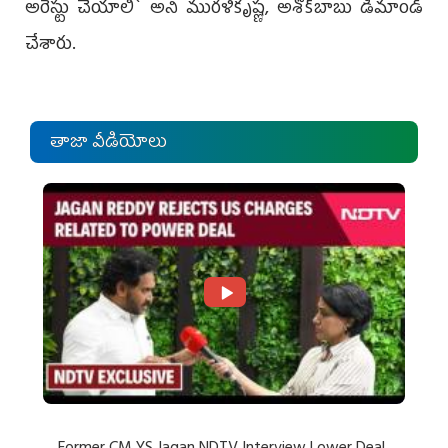
అరెస్టు చేయాలి` అని ముర‌ళికృష్ణ‌, అశోక్‌బాబు డిమాండ్
చేశారు.
తాజా వీడియోలు