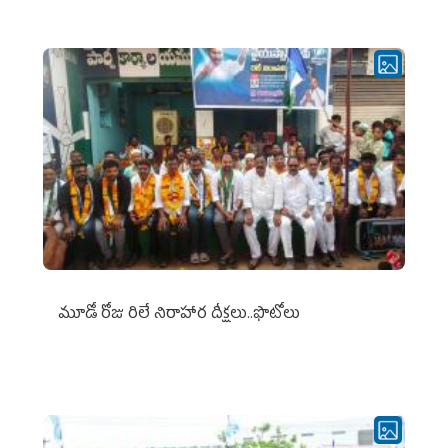
మూడో రోజు రిలే నిరాహార దీక్షలు..ఫొటోలు