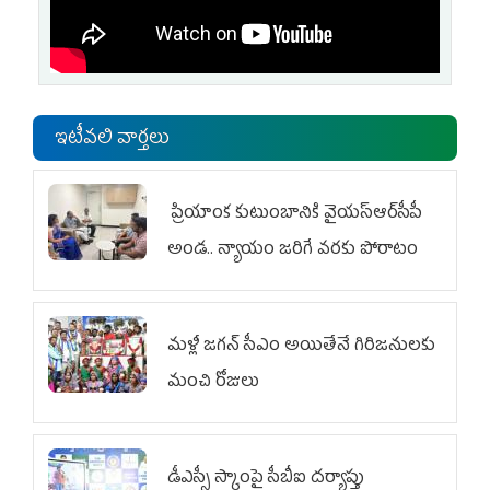
ఇటీవలి వార్తలు
ప్రియాంక కుటుంబానికి వైయ‌స్ఆర్‌సీపీ
అండ.. న్యాయం జరిగే వరకు పోరాటం
మళ్లీ జగన్ సీఎం అయితేనే గిరిజనులకు
మంచి రోజులు
డీఎస్సీ స్కాంపై సీబీఐ దర్యాప్తు