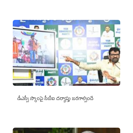
డీఎస్సీ స్కాంపై సీబీఐ దర్యాప్తు జరగాల్సిందే