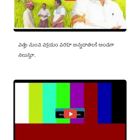
విత్తు నుంచి విక్రయం వరకూ అన్నదాతలకి అండగా
నిలుస్తూ..