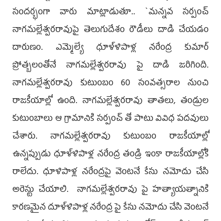
సంద‌ర్భంగా వారు మాట్లాడుతూ.. `మన్నవ సర్పంచ్
నాగమల్లేశ్వరరావుపై తెలుగుదేశం రౌడీలు దాడి చేయడం
దారుణం. ఎమ్మెల్యే ధూళ్ళిపాళ్ల నరేంద్ర కుమార్
ప్రోత్బలంతోనే నాగమల్లేశ్వరరావు పై దాడి జరిగింది.
నాగమల్లేశ్వరరావు కుటుంబం 60 సంవత్సరాల నుంచి
రాజకీయాల్లో ఉంది. నాగమల్లేశ్వరరావు తాతలు, తండ్రుల‌
కుటుంబాలు ఆ గ్రామానికి సర్పంచ్ తో పాటు వివిధ పదవులు
చేశారు. నాగమల్లేశ్వరరావు కుటుంబం రాజకీయాల్లో
ఉన్నప్పుడు ధూళ్ళిపాళ్ల నరేంద్ర తండ్రి ఇంకా రాజకీయాల్లోకి
రాలేదు. ధూళిపాళ్ల నరేంద్రపై వెంటనే కేసు నమోదు చేసి
అరెస్టు చేయాలి. నాగమల్లేశ్వరరావు పై హత్యాయత్నానికి
కారణమైన దూళ్ళిపాళ్ల నరేంద్ర పై కేసు నమోదు చేసి వెంటనే