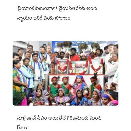
ప్రియాంక కుటుంబానికి వైయ‌స్ఆర్‌సీపీ అండ..
న్యాయం జరిగే వరకు పోరాటం
మళ్లీ జగన్ సీఎం అయితేనే గిరిజనులకు మంచి
రోజులు