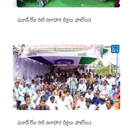
మూడో రోజు రిలే నిరాహార దీక్షలు..ఫొటోలు3
మూడో రోజు రిలే నిరాహార దీక్షలు..ఫొటోలు2