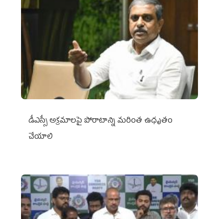
డీఎస్సీ అక్రమాలపై పోరాటాన్ని మరింత ఉధృతం
చేయాలి