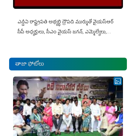
ఎన్డీఏ రాష్ట్ర‌ప‌తి అభ్య‌ర్థి ద్రౌప‌ది ముర్ముతో వైయ‌స్ఆర్
సీపీ అధ్య‌క్షులు, సీఎం వైయ‌స్ జ‌గ‌న్, ఎమ్మెల్యేలు,
ఎంపీల స‌మావేశం
తాజా ఫోటోలు