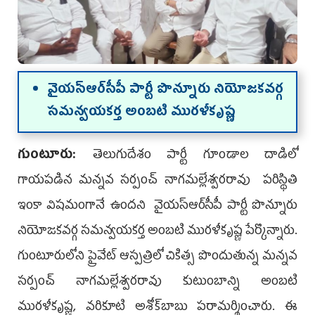
వైయస్ఆర్‌సీపీ పార్టీ పొన్నూరు నియోజకవర్గ
సమన్వయకర్త అంబటి మురళీకృష్ణ
గుంటూరు:
తెలుగుదేశం పార్టీ గూండాల దాడిలో
గాయ‌ప‌డిన మన్నవ సర్పంచ్ నాగమల్లేశ్వరరావు ప‌రిస్థితి
ఇంకా విష‌మంగానే ఉంద‌ని వైయస్ఆర్‌సీపీ పార్టీ పొన్నూరు
నియోజకవర్గ సమన్వయకర్త అంబటి మురళీకృష్ణ పేర్కొన్నారు.
గుంటూరులోని ప్రైవేట్ ఆస్పత్రిలో చికిత్స పొందుతున్న మన్నవ
సర్పంచ్ నాగమల్లేశ్వరరావు కుటుంబాన్ని అంబ‌టి
ముర‌ళీకృష్ణ‌, వ‌రికూటి అశోక్‌బాబు ప‌రామ‌ర్శించారు. ఈ