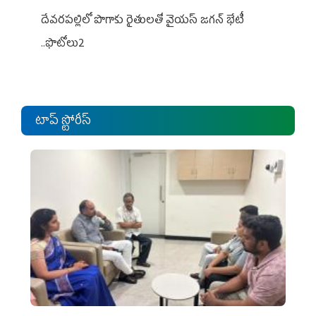
దేవరపల్లిలో పొగాకు రైతులతో వైయస్ జగన్ భేటీ
..ఫొటోలు2
టాప్ స్టోరీస్