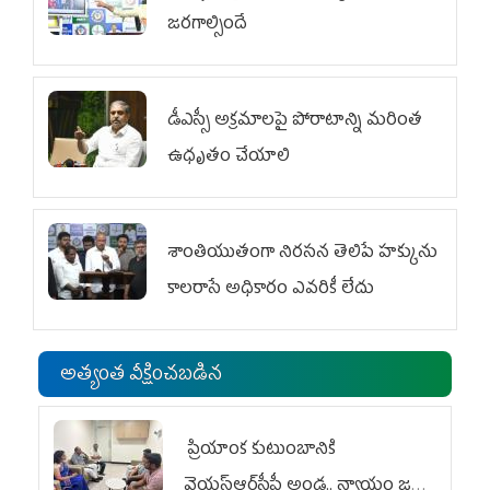
జరగాల్సిందే
డీఎస్సీ అక్రమాలపై పోరాటాన్ని మరింత
ఉధృతం చేయాలి
శాంతియుతంగా నిరసన తెలిపే హక్కును
కాలరాసే అధికారం ఎవరికీ లేదు
అత్యంత వీక్షించబడిన
ప్రియాంక కుటుంబానికి
వైయ‌స్ఆర్‌సీపీ అండ.. న్యాయం జరిగే