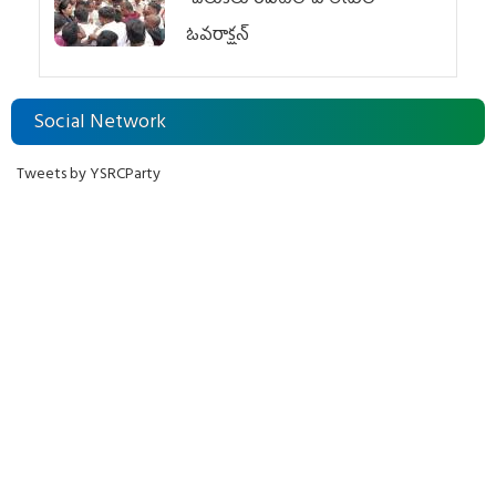
ఓవ‌రాక్ష‌న్‌
Social Network
Tweets by YSRCParty