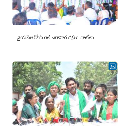
వైయ‌స్ఆర్‌సీపీ రిలే నిరాహార దీక్షలు..ఫొటోలు