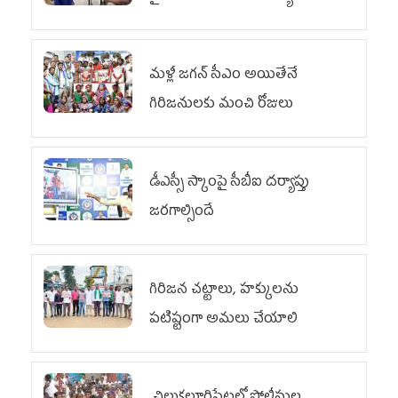
వరకు పోరాటం
మళ్లీ జగన్ సీఎం అయితేనే
గిరిజనులకు మంచి రోజులు
డీఎస్సీ స్కాంపై సీబీఐ దర్యాప్తు
జరగాల్సిందే
గిరిజన చట్టాలు, హక్కులను
పటిష్టంగా అమలు చేయాలి
చిలుక‌లూరిపేట‌లో పోలీసుల