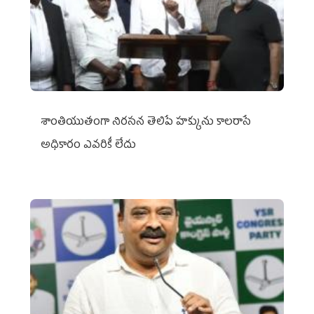
శాంతియుతంగా నిరసన తెలిపే హక్కును కాలరాసే
అధికారం ఎవరికీ లేదు