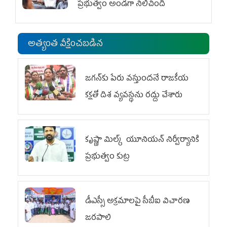
ప్రభుత్వం అండగా నిలిచింది
అత్యంత వీక్షించబడిన
జగన్‌కు పేరు వస్తుందనే రాజకీయ
కక్షతో దిశ వ్య‌వ‌స్థ‌ను రద్దు చేశారు
కృష్ణా మిల్క్‌ యూనియన్‌ నిర్వీర్యానికి
ప్రభుత్వం కుట్ర
డీఎస్సీ అక్రమాలపై సీబీఐ విచారణ
జరపాలి