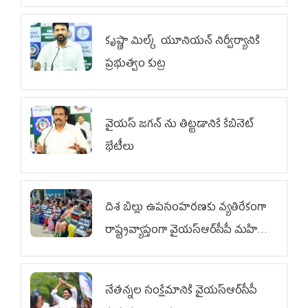
కృష్ణా మిల్క్‌ యూనియన్‌ నిర్వీర్యానికి
ప్రభుత్వం కుట్ర
వైయ‌స్ జగన్‌ ను తిట్టడానికే కేబినెట్‌
భేటీలు
దిశ బిల్లు ఉపసంహరణకు వ్యతిరేకంగా
రాష్ట్రవ్యాప్తంగా వైయ‌స్ఆర్‌సీపీ మహిళా
విభాగం ఆందోళనలు
నేతన్నల సంక్షేమానికి వైయ‌స్ఆర్‌సీపీ