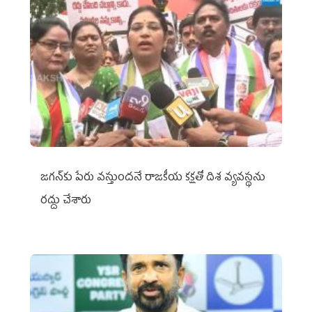
జగన్‌కు పేరు వస్తుందనే రాజకీయ కక్షతో దిశ వ్య‌వ‌స్థ‌ను
రద్దు చేశారు