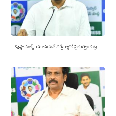
కృష్ణా మిల్క్‌ యూనియన్‌ నిర్వీర్యానికి ప్రభుత్వం కుట్ర