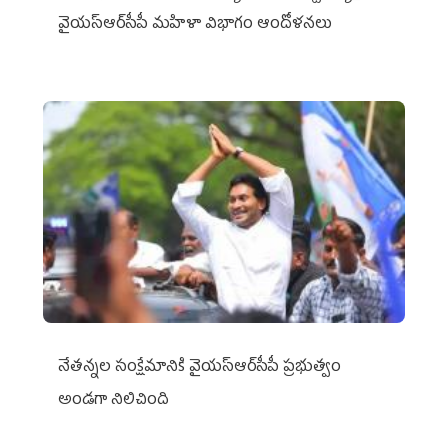
వైయ‌స్ఆర్‌సీపీ మహిళా విభాగం ఆందోళనలు
నేతన్నల సంక్షేమానికి వైయ‌స్ఆర్‌సీపీ ప్రభుత్వం
అండగా నిలిచింది