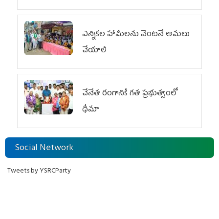
ఎన్నికల హామీలను వెంటనే అమలు
చేయాలి
చేనేత రంగానికి గత ప్రభుత్వంలో
ధీమా
Social Network
Tweets by YSRCParty