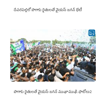
దేవరపల్లిలో పొగాకు రైతులతో వైయస్ జగన్ భేటీ
పొగాకు రైతుల‌తో వైయ‌స్ జ‌గ‌న్ ముఖాముఖి..ఫొటోలు2