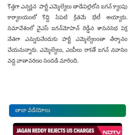
కొత్తగా ఎన్నికైన పార్టీ ఎమ్మెల్యేలు తాడేపల్లిలోని జగన్‌ క్యాంపు
కార్యాలయంలో కొద్ది సేప‌టి క్రిత‌మే భేటీ అయ్యారు.
సమావేశంలో వైఎస్‌ జగన్‌మోహన్‌ రెడ్డిని శాసనసభ పక్ష
నేతగా ఎన్నుకునేందుకు పార్టీ ఎమ్మెల్యేలంతా తీర్మానం
చేయనున్నారు. ఎమ్మెల్యేలు, ఎంపీలు రాకతో జగన్‌ నివాసం
వద్ద వాతావరణం సందడి మారింది.
తాజా వీడియోలు