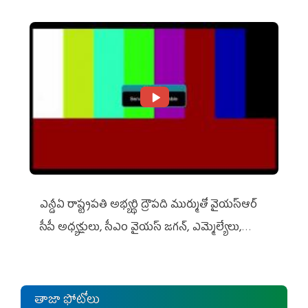
ఎన్డీఏ రాష్ట్ర‌ప‌తి అభ్య‌ర్థి ద్రౌప‌ది ముర్ముతో వైయ‌స్ఆర్
సీపీ అధ్య‌క్షులు, సీఎం వైయ‌స్ జ‌గ‌న్, ఎమ్మెల్యేలు,
ఎంపీల స‌మావేశం
తాజా ఫోటోలు