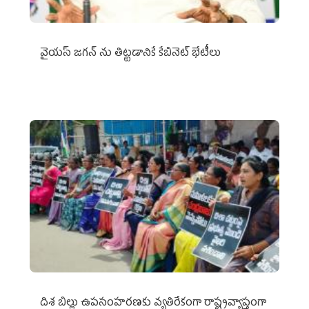
వైయ‌స్ జగన్‌ ను తిట్టడానికే కేబినెట్‌ భేటీలు
దిశ బిల్లు ఉపసంహరణకు వ్యతిరేకంగా రాష్ట్రవ్యాప్తంగా