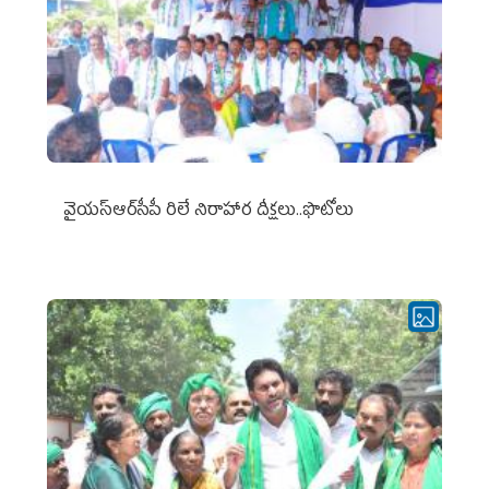
వైయ‌స్ఆర్‌సీపీ రిలే నిరాహార దీక్షలు..ఫొటోలు