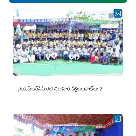
వైయ‌స్ఆర్‌సీపీ రిలే నిరాహార దీక్షలు..ఫొటోలు 2