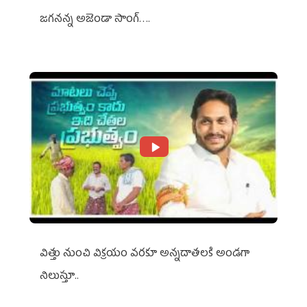
జగనన్న అజెండా సాంగ్….
విత్తు నుంచి విక్రయం వరకూ అన్నదాతలకి అండగా
నిలుస్తూ..