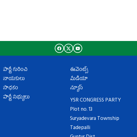
పార్టీ గురించి
ఈవెంట్స్
నాయకులు
మీడియా
సాధకం
న్యూస్
పార్టీ సభ్యులు
YSR CONGRESS PARTY
Plot no. 13
Suryadevara Township
Tadepalli