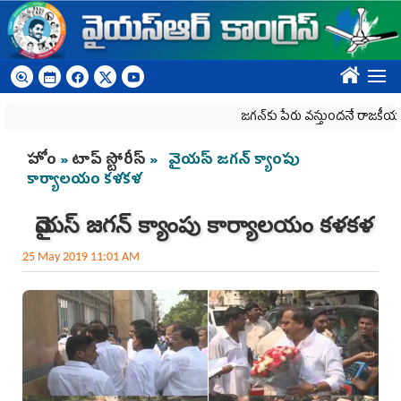
Skip to main content
????
జగన్‌కు పేరు వస్తుందనే రాజకీయ కక్షతో దిశ 
You are here
హోం
»
టాప్ స్టోరీస్
» వైయ‌స్ జ‌గ‌న్ క్యాంపు
కార్యాలయం క‌ళ‌క‌ళ‌
వైయ‌స్ జ‌గ‌న్ క్యాంపు కార్యాలయం క‌ళ‌క‌ళ‌
25 May 2019 11:01 AM