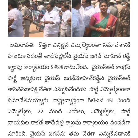
అమరావతి: కొత్త‌గా ఎన్నికైన‌ ఎమ్మెల్యేలంతా సమావేశానికి
హాజరుకావడంతో తాడేప‌ల్లిలోని వైయ‌స్ జ‌గ‌న్ మోహ‌న్ రెడ్డి
క్యాంపు కార్యాల‌యం కళకళలాడుతోంది. వైయ‌స్ఆర్‌ కాంగ్రెస్‌
పార్టీ అధ్యక్షులు వైయ‌స్ జగన్‌మోహన్‌రెడ్డిని వైయ‌స్ఆర్‌
శాసనసభాపక్ష నేతగా ఎన్నుకునేందుకు పార్టీ ఎమ్మెల్యేలంతా
సమావేశమయ్యారు. రాష్ట్ర‌వ్యాప్తంగా గెలిచిన 151 మంది
ఎమ్మెల్యేలు, 22 మంది ఎంపీలు, ఎమ్మెల్సీలు, పార్టీ
నాయ‌కుల రాక‌తో తాడేప‌ల్లి క్యాంపు కార్యాల‌యం సంద‌డిగా
మారింది. వైయ‌స్ జగన్‌ను తమ నేతగా ఎన్నుకోవడానికి