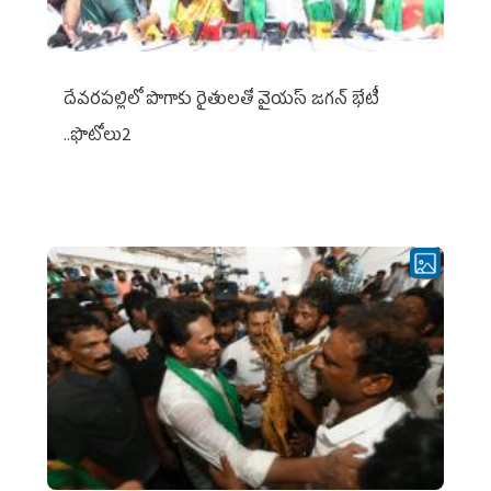
దేవరపల్లిలో పొగాకు రైతులతో వైయస్ జగన్ భేటీ
..ఫొటోలు2