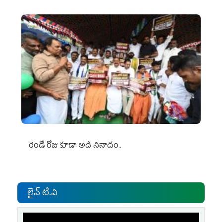
రెండో రోజు కూడా అదే నినాదం..
లైవ్ టి.వి