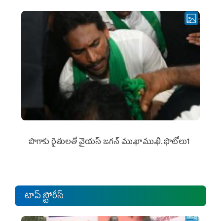
పొగాకు రైతుల‌తో వైయ‌స్ జ‌గ‌న్ ముఖాముఖి..ఫొటోలు1
టాప్ స్టోరీస్