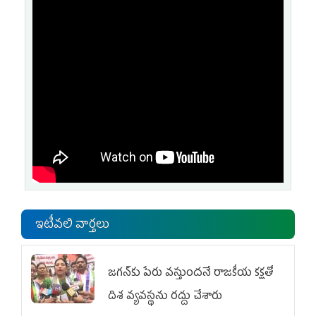
ఇటీవలి వార్తలు
జగన్‌కు పేరు వస్తుందనే రాజకీయ కక్షతో
దిశ వ్య‌వ‌స్థ‌ను రద్దు చేశారు