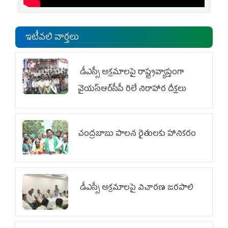
ఇటీవలి వార్తలు
డీఎస్సీ అక్రమాలపై రాష్ట్రవ్యాప్తంగా
వైయ‌స్ఆర్‌సీపీ రిలే నిరాహార దీక్షలు
చంద్రబాబు పాలన రైతులకు హానికరం
డీఎస్సీ అక్రమాలపై విచారణ జరపాలి