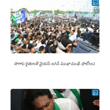
పొగాకు రైతుల‌తో వైయ‌స్ జ‌గ‌న్ ముఖాముఖి..ఫొటోలు2