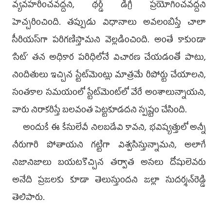
వ్యవహరించవద్దని, థర్డ్‌ డిగ్రీ ప్రయోగించవద్దని
హెచ్చరించింది. తప్పుడు విధానాలు అవలంబిస్తే చాలా
సీరియస్‌గా పరిగణిస్తామని వెల్లడించింది. అంతే కాకుండా
‘సిట్‌’ తన అధికార పరిధిలోనే విచారణ చేయడంతో పాటు,
నిందితులు ఇచ్చిన స్టేట్‌మెంట్లు మాత్రమే రిపోర్టు చేయాలని,
సంతకాల సమయంలో స్టేట్‌మెంట్‌లో వేరే అంశాలున్నాయని,
వారు నిరాకరిస్తే బలవంత పెట్టకూడదని స్పష్టం చేసింది.
అందుకే ఈ కేసులేవీ నిలబడేవి కావని, భవిష్యత్తులో అన్నీ
నీరుగారి పోతాయని గట్టిగా విశ్వసిస్తున్నామని, అలాగే
నిజానిజాలు బయటకొచ్చిన తర్వాత అసలు దోషులెవరు
అనేది ప్రజలకు కూడా తెలుస్తుందని జల్లా సుదర్శన్‌రెడ్డి
తెలిపారు.