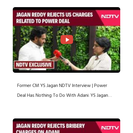
Former CM YS Jagan NDTV Interview | Power
Deal Has Nothing To Do With Adani: YS Jagan
Rejects US Charges