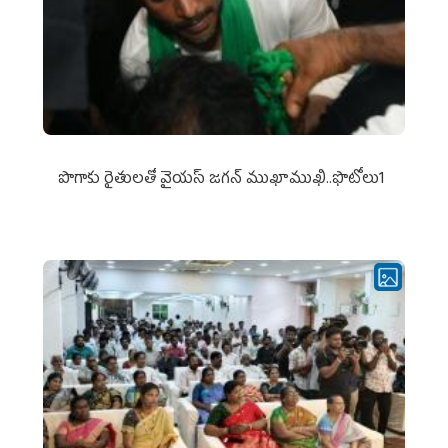
పొగాకు రైతుల‌తో వైయ‌స్ జ‌గ‌న్ ముఖాముఖి..ఫొటోలు1