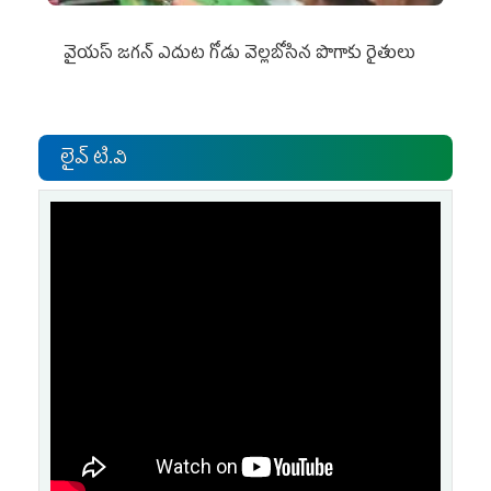
వైయ‌స్‌ జగన్ ఎదుట గోడు వెల్లబోసిన పొగాకు రైతులు
లైవ్ టి.వి