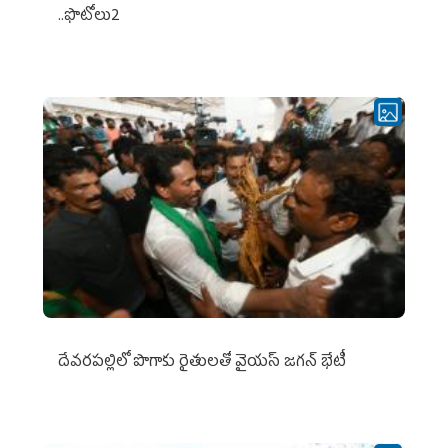
..ఫొటోలు2
దేవరపల్లిలో పొగాకు రైతులతో వైయస్ జగన్ భేటీ