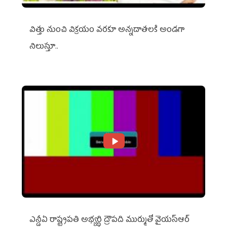
విత్తు నుంచి విక్రయం వరకూ అన్నదాతలకి అండగా
నిలుస్తూ..
ఎన్డీఏ రాష్ట్ర‌ప‌తి అభ్య‌ర్థి ద్రౌప‌ది ముర్ముతో వైయ‌స్ఆర్