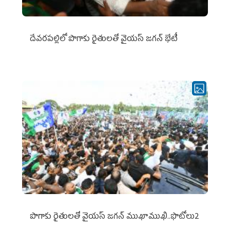
దేవరపల్లిలో పొగాకు రైతులతో వైయస్ జగన్ భేటీ
పొగాకు రైతుల‌తో వైయ‌స్ జ‌గ‌న్ ముఖాముఖి..ఫొటోలు2