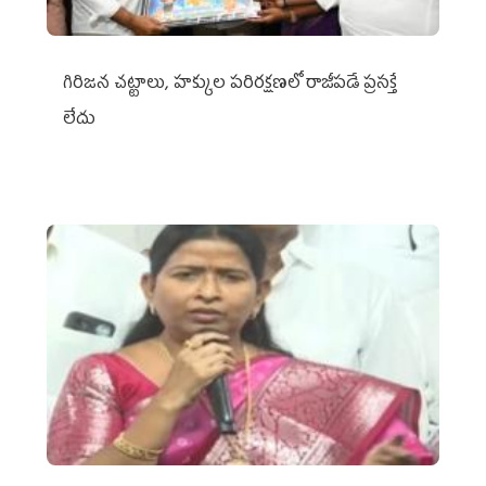
గిరిజన చట్టాలు, హక్కుల పరిరక్షణలో రాజీపడే ప్రసక్తే
లేదు