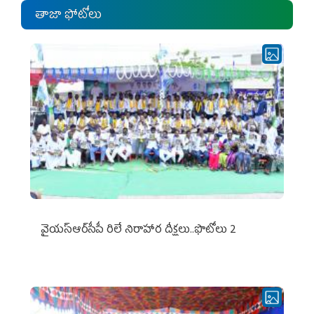
తాజా ఫోటోలు
వైయ‌స్ఆర్‌సీపీ రిలే నిరాహార దీక్షలు..ఫొటోలు 2