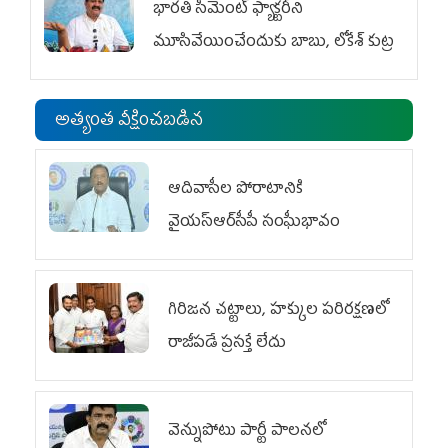
భారతి సిమెంట్ ఫ్యాక్టరీని
మూసివేయించేందుకు బాబు, లోకేశ్ కుట్ర
అత్యంత వీక్షించబడిన
ఆదివాసీల పోరాటానికి
వైయ‌స్ఆర్‌సీపీ సంఘీభావం
గిరిజన చట్టాలు, హక్కుల పరిరక్షణలో
రాజీపడే ప్రసక్తే లేదు
వెన్నుపోటు పార్టీ పాలనలో