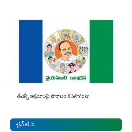
డీఎస్సీ అక్రమాలపై పోరాటం కొనసాగింపు
లైవ్ టి.వి