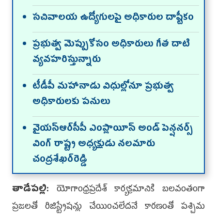
సచివాలయ ఉద్యోగులపై అధికారుల దాష్టీకం
ప్రభుత్వ మెప్పుకోసం అధికారులు గీత దాటి
వ్యవహరిస్తున్నారు
టీడీపీ మహానాడు విధుల్లోనూ ప్రభుత్వ
అధికారులకు పనులు
వైయ‌స్ఆర్‌సీపీ ఎంప్లాయీస్ అండ్ పెన్ష‌న‌ర్స్
వింగ్ రాష్ట్ర అధ్య‌క్షుడు న‌ల‌మారు
చంద్ర‌శేఖ‌ర్‌రెడ్డి
తాడేపల్లి:
యోగాంధ్రప్రదేశ్ కార్యక్రమానికి బలవంతంగా
ప్రజలతో రిజిస్ట్రేషన్లు చేయించలేదనే కారణంతో పశ్చిమ