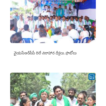
వైయ‌స్ఆర్‌సీపీ రిలే నిరాహార దీక్షలు..ఫొటోలు