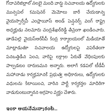
గోదావరిజిల్లాలో నలబై మంది వార్డు సచివాలయ ఉద్యోగులకు
మున్సిపల్ కమిషనర్ మెమోలు జారీ చేయడాన్ని
వైయ‌స్సార్సీపీ ఎంప్లాయీస్ అండ్ పెన్ష‌న‌ర్స్ వింగ్ రాష్ట్ర
అధ్య‌క్షుడు న‌ల‌మారు చంద్ర‌శేఖ‌ర్‌రెడ్డి తీవ్రంగా ఖండించారు.
తాడేపల్లి వైయస్ఆర్‌సీపీ కేంద్ర కార్యాలయంలో మీడియాతో
మాట్లాడుతూ సచివాలయ ఉద్యోగులపై విపరీతంగా
పనిఒత్తిడిని పెంచి, వారిపై లక్ష్యాల పేరుతో వేధింపులకు
పాల్పడటం దారుణమని అన్నారు. అలాగే కడపలో టీడీపీ
మహానాడు కార్యక్రమానికి ప్రభుత్వ అధికారులు, ఉద్యోగులకు
విధులను కేటాయించి, వారిని పార్టీ కార్యకర్తల మాదిరిగా
వాడుకుంటున్నారని ఆగ్రహం వ్యక్తం చేశారు.
ఇంకా ఆయనేమన్నారంటే...