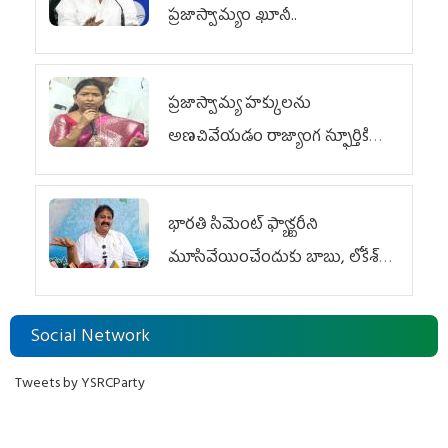
ప్రజాస్వామ్యం ఖూనీ..
ప్రజాస్వామ్య హక్కులను
అణచివేయడం రాజ్యాంగ స్ఫూర్తికి
విరుద్ధం
భారతి సిమెంట్ ఫ్యాక్టరీని
మూసివేయించేందుకు బాబు, లోకేశ్
కుట్ర
Social Network
Tweets by YSRCParty