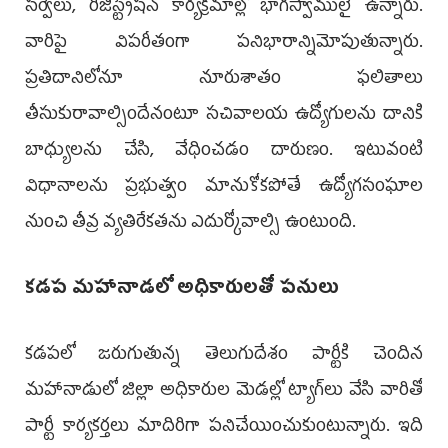
సర్వేలు, రిజిస్ట్రేషన్ కార్యక్రమాల్లో భాగస్వాములై ఉన్నారు.
వారిపై విపరీతంగా పనిభారాన్నిమోపుతున్నారు.
ప్రతిదానిలోనూ నూరుశాతం ఫలితాలు
తీసుకురావాల్సిందేనంటూ సచివాలయ ఉద్యోగులను దానికి
బాధ్యులను చేసి, వేధించడం దారుణం. ఇటువంటి
విధానాలను ప్రభుత్వం మానుకోకపోతే ఉద్యోగసంఘాల
నుంచి తీవ్ర వ్యతిరేకతను ఎదుర్కోవాల్సి ఉంటుంది.
కడప మహానాడలో అధికారులతో పనులు
కడపలో జరుగుతున్న తెలుగుదేశం పార్టీకి చెందిన
మహానాడులో జిల్లా అధికారుల మెడల్లో ట్యాగ్‌లు వేసి వారితో
పార్టీ కార్యకర్తలు మాదిరిగా పనిచేయించుకుంటున్నారు. ఇది