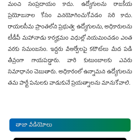
మంచి సంప్రదాయం కాదు. ఉద్యోగులను రాజకీయ
ప్రయోజనాల కోసం వినియోగించుకోవడం సరి కాదు.
రాయలసీమ ప్రాంతలోని ప్రభుత్వ ఉద్యోగులను, అధికారులను
టీడీపీ మహానాడు కార్యక్రమం విధుల్లో నియమించడం ఎంత
వరకు సమంజసం. ఇద్దరు వీఆర్వోలపై కటౌట్‌లు మీద పడి
తీవ్రంగా గాయపడ్డారు. వారి కుటుంబాలకు ఎవరు
సమాధానం చెబుతారు. అధికారంలో ఉన్నామని ఉద్యోగులను
తమ పార్టీ పనులకు వాడుకునే ప్రయత్నాలను మానుకోవాలి.
తాజా వీడియోలు