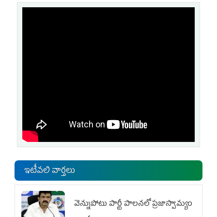
ఇటీవలి వార్తలు
వెన్నుపోటు పార్టీ పాలనలో ప్రజాస్వామ్యం