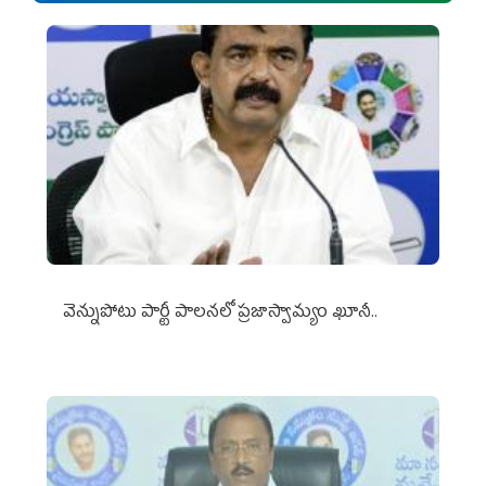
వెన్నుపోటు పార్టీ పాలనలో ప్రజాస్వామ్యం ఖూనీ..