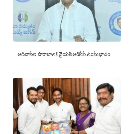
ఆదివాసీల పోరాటానికి వైయ‌స్ఆర్‌సీపీ సంఘీభావం