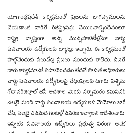
యోగాంధ్రప్రదేశ్ కార్యక్రమంలో ప్రజలను భాగస్వాములను
చేయడానికి వారితో రిజిస్ట్రేషన్లు చేయించాల్సిందేనంటూ
రాష్ట్ర వ్యాప్తంగా అన్ని మున్సిపాలిటీల్లోనూ వార్డు
సచివాలయ ఉద్యోగులకు టార్గెట్లు ఇచ్చారు. ఈ కార్యక్రమంలో
పాల్గొనేందుకు పలుచోట్ల ప్రజలు ముందుకు రాలేదు. దీనితో
వారు కార్యక్రమానికి సహకరించడం లేదనే సాకుతో అధికారులు
వార్డు సచివాలయ ఉద్యోగులపై వేధింపులకు దిగారు. పశ్చిమ
గోదావరిజిల్లాలో జేసీ ఆదేశాల మేరకు నర్సాపురం కమిషనర్
నలబై మంది వార్డు సచివాలయ ఉద్యోగులకు మెమోలు జారీ
చేసి, నలబై ఎనిమిది గంటల్లో వివరణ ఇవ్వాలని ఆదేశించారు.
ఇప్పటికే సచివాలయ ఉద్యోగులు ప్రభుత్వ పరంగా అనేక