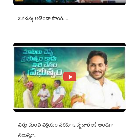
జగనన్న అజెండా సాంగ్….
విత్తు నుంచి విక్రయం వరకూ అన్నదాతలకి అండగా
నిలుస్తూ..