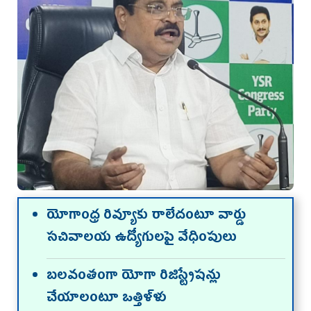
యోగాంధ్ర రివ్యూకు రాలేదంటూ వార్డు
సచివాలయ ఉద్యోగులపై వేధింపులు
బలవంతంగా యోగా రిజిస్ట్రేషన్లు
చేయాలంటూ ఒత్తిళ్ళు