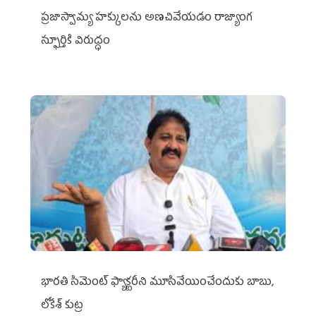
ప్రజాస్వామ్య హక్కులను అణచివేయడం రాజ్యాంగ
స్ఫూర్తికి విరుద్ధం
భారతి సిమెంట్ ఫ్యాక్టరీని మూసివేయించేందుకు బాబు,
లోకేశ్ కుట్ర