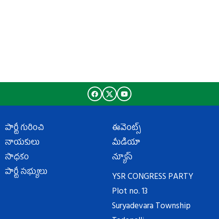
పార్టీ గురించి
ఈవెంట్స్
నాయకులు
మీడియా
సాధకం
న్యూస్
పార్టీ సభ్యులు
YSR CONGRESS PARTY
Plot no. 13
Suryadevara Township