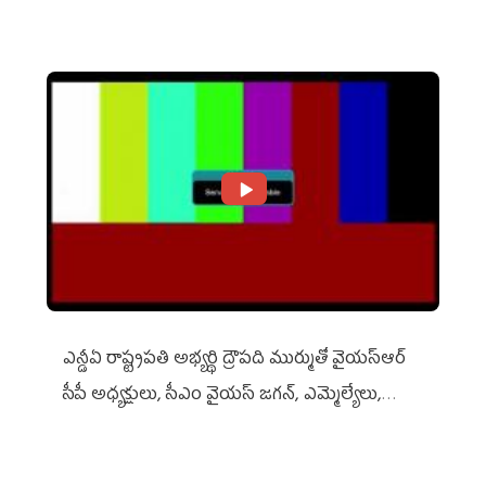
ఎన్డీఏ రాష్ట్ర‌ప‌తి అభ్య‌ర్థి ద్రౌప‌ది ముర్ముతో వైయ‌స్ఆర్
సీపీ అధ్య‌క్షులు, సీఎం వైయ‌స్ జ‌గ‌న్, ఎమ్మెల్యేలు,
ఎంపీల స‌మావేశం