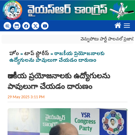
Skip to main content
????
వెన్నుపోటు పార్టీ పాలనలో ప్రజాస్వామ్యం 
You are here
హోం
»
టాప్ స్టోరీస్
» రాజకీయ ప్రయోజనాల‌కు
ఉద్యోగులను పావులుగా చేయడం దారుణం
రాజకీయ ప్రయోజనాల‌కు ఉద్యోగులను
పావులుగా చేయడం దారుణం
29 May 2025 3:11 PM