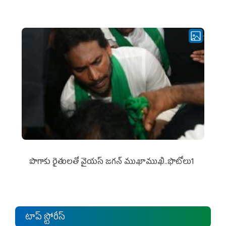
పొగాకు రైతుల‌తో వైయ‌స్ జ‌గ‌న్ ముఖాముఖి..ఫొటోలు1
టాప్ స్టోరీస్