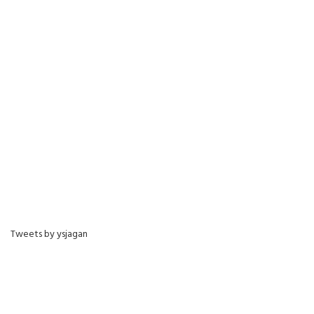
Tweets by ysjagan