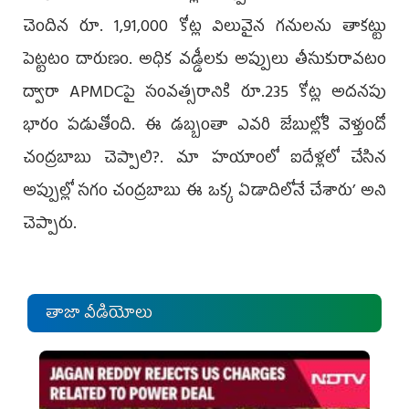
చెందిన రూ. 1,91,000 కోట్ల విలువైన గనులను తాకట్టు
పెట్టటం దారుణం. అధిక వడ్డీలకు అప్పులు తీసుకురావటం
ద్వారా APMDCపై సంవత్సరానికి రూ.235 కోట్ల అదనపు
భారం పడుతోంది. ఈ డబ్బంతా ఎవరి జేబుల్లోకి వెళ్తుందో
చంద్రబాబు చెప్పాలి?. మా హయాంలో ఐదేళ్లలో చేసిన
అప్పుల్లో సగం చంద్రబాబు ఈ ఒక్క​ ఏడాదిలోనే చేశారు’ అని
చెప్పారు.
తాజా వీడియోలు