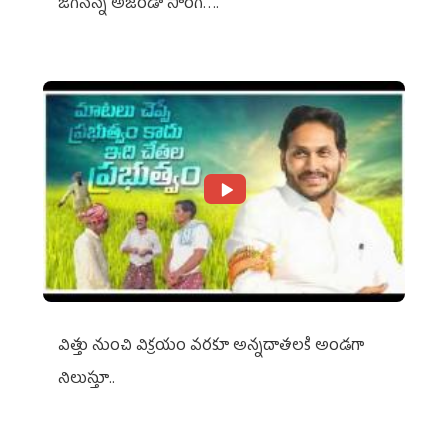
జగనన్న అజెండా సాంగ్….
విత్తు నుంచి విక్రయం వరకూ అన్నదాతలకి అండగా
నిలుస్తూ..