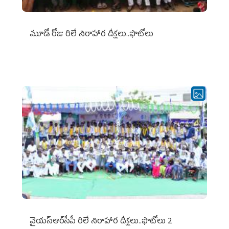
మూడో రోజు రిలే నిరాహార దీక్షలు..ఫొటోలు
వైయ‌స్ఆర్‌సీపీ రిలే నిరాహార దీక్షలు..ఫొటోలు 2