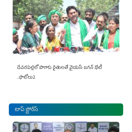
దేవరపల్లిలో పొగాకు రైతులతో వైయస్ జగన్ భేటీ
..ఫొటోలు2
టాప్ స్టోరీస్