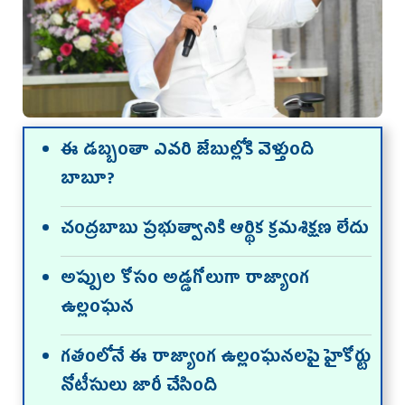
ఈ డబ్బంతా ఎవరి జేబుల్లోకి వెళ్తుంది
బాబూ?
చంద్ర‌బాబు ప్ర‌భుత్వానికి ఆర్థిక క్ర‌మ‌శిక్ష‌ణ లేదు
అప్పుల కోసం అడ్డ‌గోలుగా రాజ్యాంగ
ఉల్లంఘ‌న‌
గ‌తంలోనే ఈ రాజ్యాంగ ఉల్లంఘ‌న‌ల‌పై హైకోర్టు
నోటీసులు జారీ చేసింది