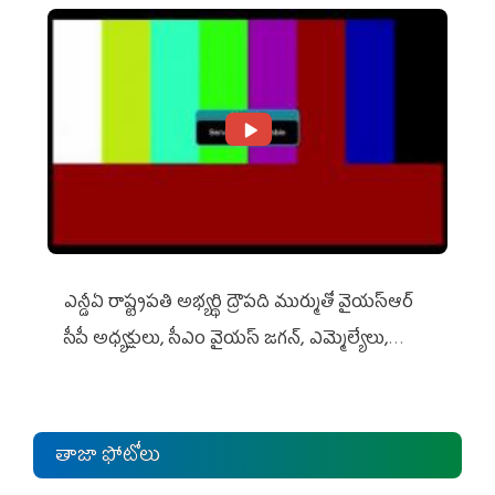
ఎన్డీఏ రాష్ట్ర‌ప‌తి అభ్య‌ర్థి ద్రౌప‌ది ముర్ముతో వైయ‌స్ఆర్
సీపీ అధ్య‌క్షులు, సీఎం వైయ‌స్ జ‌గ‌న్, ఎమ్మెల్యేలు,
ఎంపీల స‌మావేశం
తాజా ఫోటోలు