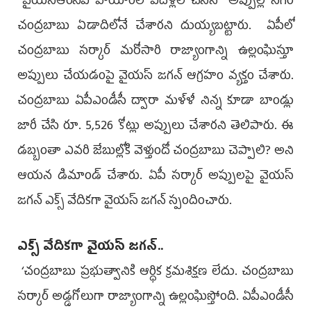
వైయ‌స్ఆర్‌సీపీ హ‌యాంలో ఐదేళ్ల‌లో చేసిన అప్పుల్లో సగం
చంద్ర‌బాబు ఏడాదిలోనే చేశార‌ని దుయ్య‌బ‌ట్టారు. ఏపీలో
చంద్రబాబు సర్కార్ మరోసారి రాజ్యాంగాన్ని ఉల్లంఘిస్తూ
అప్పులు చేయడంపై వైయ‌స్‌ జగన్‌ ఆగ్రహం వ్యక్తం చేశారు.
చంద్రబాబు ఏపీఎండీసీ ద్వారా మళ్ళీ నిన్న కూడా బాండ్లు
జారీ చేసి రూ. 5,526 కోట్లు అప్పులు చేశారని తెలిపారు. ఈ
డబ్బంతా ఎవరి జేబుల్లోకి వెళ్తుందో చంద్రబాబు చెప్పాలి? అని
ఆయ‌న‌ డిమాండ్‌ చేశారు. ఏపీ స‌ర్కార్ అప్పుల‌పై వైయ‌స్
జ‌గ‌న్ ఎక్స్ వేదిక‌గా వైయ‌స్ జ‌గ‌న్ స్పందించారు.
ఎక్స్ వేదిక‌గా వైయ‌స్ జ‌గ‌న్‌..
‘చంద్రబాబు ప్రభుత్వానికి ఆర్ధిక క్రమశిక్షణ లేదు. చంద్రబాబు
సర్కార్ అడ్డగోలుగా రాజ్యాంగాన్ని ఉల్లంఘిస్తోంది. ఏపీఎండీసీ