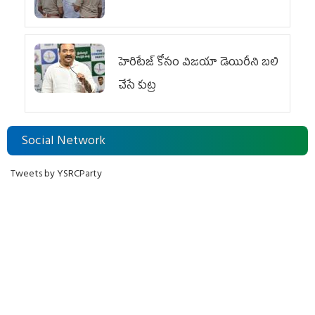
హెరిటేజ్ కోసం విజయా డెయిరీని బలి
చేసే కుట్ర‌
Social Network
Tweets by YSRCParty