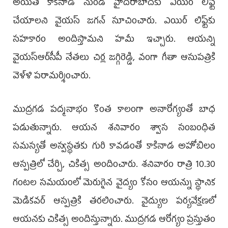
అయితే కాకినాడ నుండి హైదరాబాద్‌కు ఎయిర్ లిఫ్ట్
చేయాలని వైయస్‌ జగన్‌ సూచించారు. ఎయిర్ లిఫ్ట్‌కు
సహకారం అందిస్తామని హమీ ఇచ్చారు. ఆయన్ని
వైయ‌స్ఆర్‌సీపీ నేతలు చిర్ల జగ్గిరెడ్డి, వంగా గీతా ఆసుపత్రికి
వెళ్ళి పరామర్శించారు.
ముద్రగడ పద్మనాభం కొంత కాలంగా అనారోగ్యంతో బాధ
పడుతున్నారు. ఆయన శనివారం శ్వాస సంబంధిత
సమస్యతో అస్వస్థతకు గురి కావడంతో కాకినాడ అహోబిలం
ఆస్పత్రిలో చేర్చి, చికిత్స అందించారు. శనివారం రాత్రి 10.30
గంటల సమ­యంలో మెరుగైన వైద్యం కోసం ఆయన్ను స్థానిక
మెడికవర్‌ ఆస్పత్రికి తరలించారు. వైద్యుల పర్యవేక్షణలో
ఆయనకు చికి­త్స అందిస్తున్నారు. ముద్రగడ ఆరోగ్యం ప్రస్తు­తం