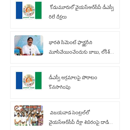
కోడుమూరులో వైయ‌స్ఆర్‌సీపీ డీఎస్సీ
రిలే దీక్షలు
భారతి సిమెంట్ ఫ్యాక్టరీని
మూసివేయించేందుకు బాబు, లోకేశ్
కుట్ర
డీఎస్సీ అక్రమాలపై పోరాటం
కొనసాగింపు
విజయవాడ సెంట్రల్‌లో
వైయ‌స్ఆర్‌సీపీ దీక్షా శిబిరంపై దాడి