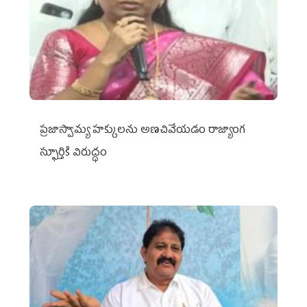
ప్రజాస్వామ్య హక్కులను అణచివేయడం రాజ్యాంగ
స్ఫూర్తికి విరుద్ధం