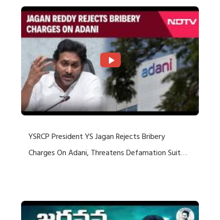
YSRCP President YS Jagan Rejects Bribery
Charges On Adani, Threatens Defamation Suit
Against Media Groups