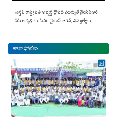
ఎన్డీఏ రాష్ట్ర‌ప‌తి అభ్య‌ర్థి ద్రౌప‌ది ముర్ముతో వైయ‌స్ఆర్
సీపీ అధ్య‌క్షులు, సీఎం వైయ‌స్ జ‌గ‌న్, ఎమ్మెల్యేలు,
ఎంపీల స‌మావేశం
తాజా ఫోటోలు