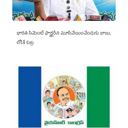
భారతి సిమెంట్ ఫ్యాక్టరీని మూసివేయించేందుకు బాబు,
లోకేశ్ కుట్ర