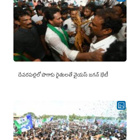
దేవరపల్లిలో పొగాకు రైతులతో వైయస్ జగన్ భేటీ