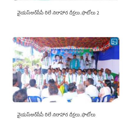
వైయ‌స్ఆర్‌సీపీ రిలే నిరాహార దీక్షలు..ఫొటోలు 2
వైయ‌స్ఆర్‌సీపీ రిలే నిరాహార దీక్షలు..ఫొటోలు