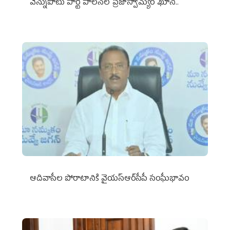
వెన్నుపోటు పార్టీ పాలనలో ప్రజాస్వామ్యం ఖూనీ..
ఆదివాసీల పోరాటానికి వైయ‌స్ఆర్‌సీపీ సంఘీభావం