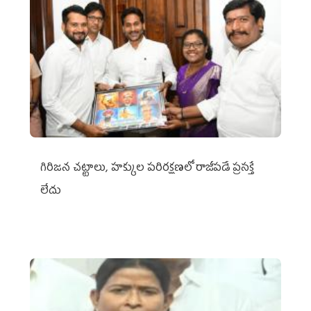
గిరిజన చట్టాలు, హక్కుల పరిరక్షణలో రాజీపడే ప్రసక్తే
లేదు