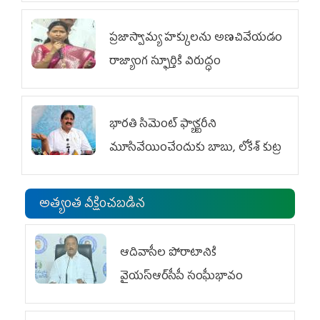
ప్రజాస్వామ్య హక్కులను అణచివేయడం
రాజ్యాంగ స్ఫూర్తికి విరుద్ధం
భారతి సిమెంట్ ఫ్యాక్టరీని
మూసివేయించేందుకు బాబు, లోకేశ్ కుట్ర
అత్యంత వీక్షించబడిన
ఆదివాసీల పోరాటానికి
వైయ‌స్ఆర్‌సీపీ సంఘీభావం