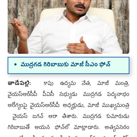
ముద్ర‌గ‌డ గిరిబాబుకు మాజీ సీఎం ఫోన్‌
తాడేప‌ల్లి:
కాపు ఉద్యమ నేత, మాజీ మంత్రి,
వైయ‌స్ఆర్‌సీపీ పీఏసీ సభ్యుడు ముద్రగడ పద్మనాభం
ఆరోగ్యంపై వైయ‌స్ఆర్‌సీపీ అధ్యక్షుడు, మాజీ ముఖ్యమంత్రి
వైయస్‌ జగన్‌ ఆరా తీశారు. ముద్రగడ కుమారుడు
గిరిబాబుతో ఆయన ఫోన్‌లో మాట్లాడారు. అత్యవసరం