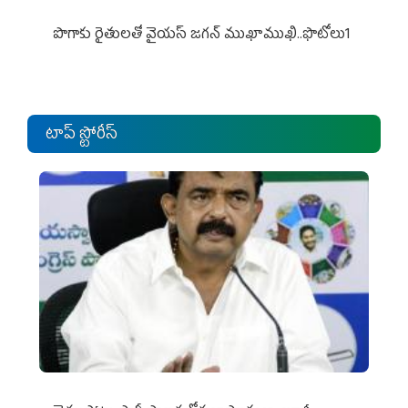
పొగాకు రైతుల‌తో వైయ‌స్ జ‌గ‌న్ ముఖాముఖి..ఫొటోలు1
టాప్ స్టోరీస్