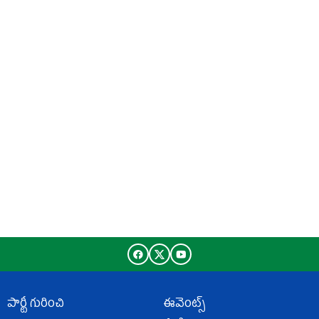
పార్టీ గురించి
ఈవెంట్స్