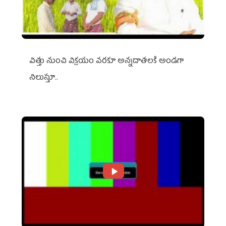
విత్తు నుంచి విక్రయం వరకూ అన్నదాతలకి అండగా
నిలుస్తూ..