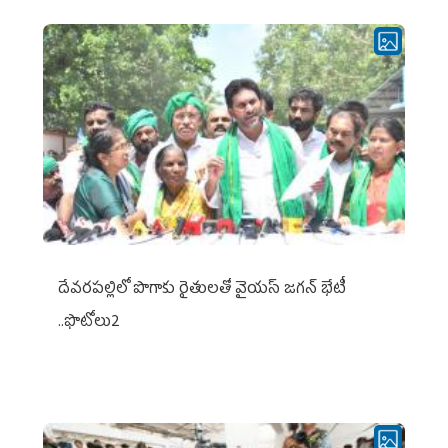
దేవరపల్లిలో పొగాకు రైతులతో వైయస్ జగన్ భేటీ
..ఫొటోలు2