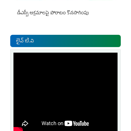
డీఎస్సీ అక్రమాలపై పోరాటం కొనసాగింపు
లైవ్ టి.వి