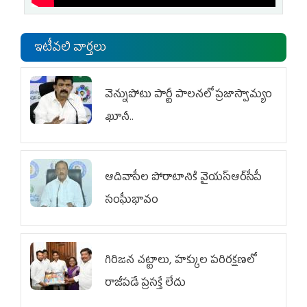
ఇటీవలి వార్తలు
వెన్నుపోటు పార్టీ పాలనలో ప్రజాస్వామ్యం
ఖూనీ..
ఆదివాసీల పోరాటానికి వైయ‌స్ఆర్‌సీపీ
సంఘీభావం
గిరిజన చట్టాలు, హక్కుల పరిరక్షణలో
రాజీపడే ప్రసక్తే లేదు