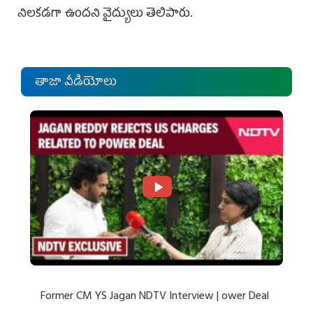
నిలకడగా ఉందని వైద్యులు తెలిపారు.
తాజా వీడియోలు
Former CM YS Jagan NDTV Interview | ower Deal