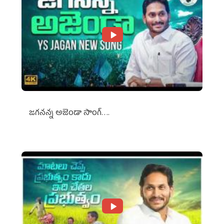
జగనన్న అజెండా సాంగ్….