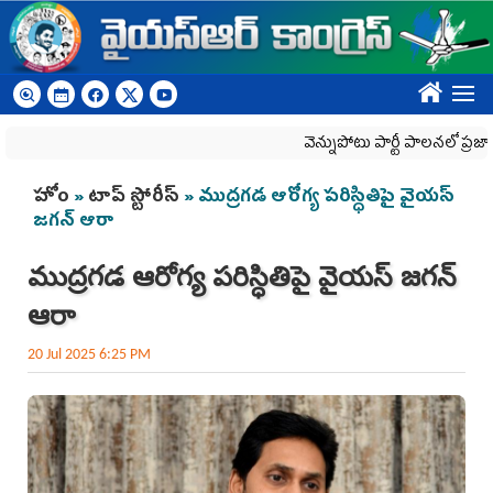
Skip to main content
????
వెన్నుపోటు పార్టీ పాలనలో ప్రజాస్వామ్య
You are here
హోం
»
టాప్ స్టోరీస్
» ముద్రగడ ఆరోగ్య పరిస్ధితిపై వైయస్‌
జగన్ ఆరా
ముద్రగడ ఆరోగ్య పరిస్ధితిపై వైయస్‌ జగన్
ఆరా
20 Jul 2025 6:25 PM