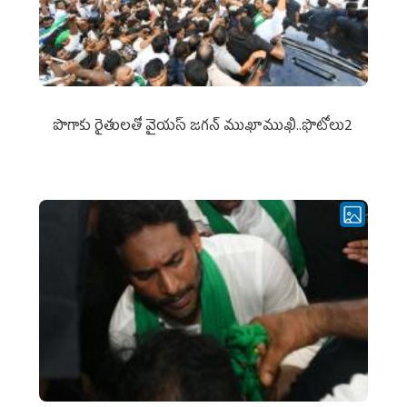
పొగాకు రైతుల‌తో వైయ‌స్ జ‌గ‌న్ ముఖాముఖి..ఫొటోలు2