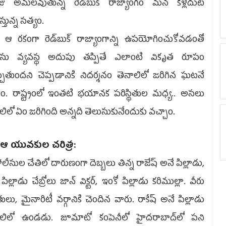
జు అమలవుతున్న రెడ్‌బుక్‌ రాజ్యాంగం మన కళ్లెదుటే
స్తున్న సత్యం.
కంగా రెడ్‌బుక్‌ రాజ్యాంగాన్ని ఉపయోగించుకోవడంతో
ీసు వ్యవస్థ అదుపు తప్పితే ఎలాంటి వికృత రూపం
చుతుందని చెప్పడానికి నిదర్శనం తెనాలిలో జరిగిన ఘటనే
ష్యం. రాష్ట్రంలో ఇంతటి భయానక పరిస్థితుల మధ్య.. అసలు
లిలో ఏం జరిగింది అన్నది తెలుసుకునేందుకు వచ్చాం.
 ఆ యువకుల చరిత్ర:
సుల చేతిలో దారుణంగా దెబ్బలు తిన్న రాజేష్‌ అనే పిల్లాడు,
ిల్లాడు చేబ్రోలు జాన్‌ విక్టర్, ఇంకో పిల్లాడు కరిముల్లా. వీరు
ులు, మైనారిటీ వర్గానికి చెందిన వారు. రాకేష్‌ అనే పిల్లాడు
ాలిలో ఉండడు. జూమాటో కంపెనీలో హైదరాబాద్‌లో పని