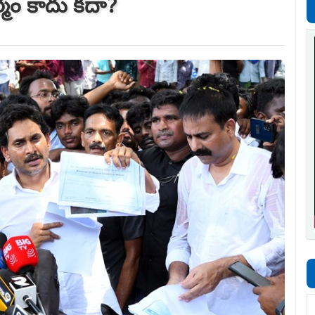
ధర్మం కాదు కదా?