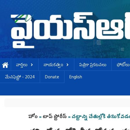
Skip to main content
వార్తలు
నాయకత్వం
పత్రికా ప్రకటనలు
ఫోటోలు
మేనిఫెస్టో - 2024
Donate
English
You are here
హోం
»
టాప్ స్టోరీస్
» చట్టాన్ని చేతుల్లోకి తీసుకో