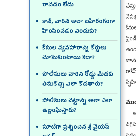
రావడం లేదు
చేస్
నేపథ
కానీ, వారిని అలా బహిరంగంగా
కేసు
హింసించడం ఎందుకు?
ఫ్రె
కేసుల వ్యవహారాన్ని కోర్టులు
ఉండ
చూసుకుంటాయి కదా?
జూని
రాకే
పోలీసులు వారిని రోడ్డు మీదకు
స్నే
తీసుకొచ్చి ఎలా కొడతారు?
పోలీసులు చట్టాన్ని అలా ఎలా
ముం
ఉల్లంఘిస్తారు?
ఆ ము
విగ్ర
సూటిగా ప్రశ్నించిన శ్రీ వైయస్‌
పడుత