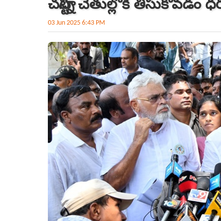
చట్టాన్ని చేతుల్లోకి తీసుకోవడం 
03 Jun 2025 6:43 PM