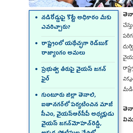
తెన
నడిరోడ్డుపై కొట్టే అధికారం మీకు
చేస్
ఎవరిచ్చారు?
పరి
రాష్ట్రంలో యథేచ్ఛగా రెడ్‌బుక్‌
దుర
రాజ్యాంగం అమలు
వైయ‌
రాష్
ప్రభుత్వ తీరుపై వైయస్‌ జగన్‌
ఫైర్‌
వికృ
మీడి
గుంటూరు జిల్లా తెనాలి,
ఐతానగర్‌లో పర్యటించిన మాజీ
తెన
సీఎం, వైయ‌స్ఆర్‌సీపీ అధ్యక్షుడు
ఏమన
వైయస్‌ జగన్‌మోహన్‌రెడ్డి,