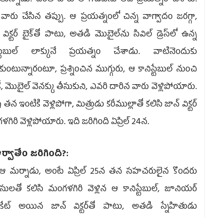
వారు చేసిన తప్పు. ఆ ప్రయత్నంలో చిన్న వాగ్వాదం జరగ్గా,
 విక్టర్‌ బైక్‌తో పాటు, అతడి మొబైల్‌ను సివిల్‌ డ్రెస్‌లో ఉన్న
ిస్టేబుల్‌ లాక్కునే ప్రయత్నం చేశాడు. వాటినెందుకు
కుంటున్నారంటూ, ప్రశ్నించిన ముగ్గురు, ఆ కానిస్టేబుల్‌ నుంచి
‌ కీ, మొబైల్‌ వెనక్కు తీసుకుని, ఎవరి దారిన వారు వెళ్లిపోయారు.
్‌ తన ఇంటికి వెళ్లిపోగా, మిత్రుడు కరీముల్లాతో కలిసి జాన్‌ విక్టర్‌
గిరి వెళ్లిపోయారు. ఇది జరిగింది ఏప్రిల్‌ 24న.
్వాతేం జరిగింది?:
ర్నాడు, అంటే ఏప్రిల్‌ 25న తన సహచరులైన కొందరు
సులతో కలిసి మంగళగిరి వెళ్లిన ఆ కానిస్టేబుల్, జూనియర్‌
కేట్‌ అయిన జాన్‌ విక్టర్‌తో పాటు, అతడి స్నేహితుడు