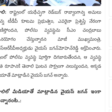
ాలి:
రాష్ట్రంలో యథేచ్ఛగా రెడ్‌బుక్‌ రాజ్యాంగాన్ని అమలు
తున్న టీడీపీ కూటమి ప్రభుత్వం, ఎవరైనా ప్రశ్నిస్తే నేరంగా
గణిస్తోందని, పోలీసు వ్యవస్థను సీఎం చంద్రబాబు
్వినియోగం చేస్తున్నారని మాజీ ముఖ్యమంత్రి,
స్ఆర్‌సీపీఅధ్యక్షుడు వైయస్‌ జగన్‌మోహన్‌రెడ్డి ఆక్షేపించారు.
ట్రంలో పోలీసు వ్యవస్థ పూర్తిగా దిగజారుతోందని, ఆ వ్యవస్థ
త రూపానికి తెనాలి ఘటన సాక్ష్యంగా నిలుస్తుందని, అక్కడ
యాతో మాట్లాడిన వైయస్‌ జగన్‌ అన్నారు.
ాలిలో మీడియాతో మాట్లాడిన వైయస్‌ జగన్‌ ఇంకా
్నారంటే..: