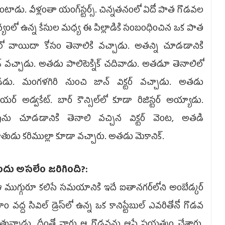
తుంటాడు. వీళ్లంతా యంగ్‌స్టర్స్‌. చిన్నతనంలో ఏదో పాత గొడవల
్యంలో ఉన్న కేసుల మధ్య ఈ పిల్లాడికి సంబంధించిన ఒక పాత
లో వాయిదా కోసం తెనాలికి వచ్చాడు. అతన్ని చూడడానికి
ండ్‌ వచ్చాడు. అతడు పాలిటెక్నిక్‌ చదివాడు. అతడూ తెనాలిలో
డు. మంగళగిరి నుంచి జాన్‌ విక్టర్‌ వచ్చాడు. అతడు
యర్‌ అడ్వకేట్‌. బార్‌ కౌన్సిల్‌లో కూడా రిజిస్టర్‌ అయ్యాడు.
ష్‌ను చూడడానికి తెనాలి వచ్చిన విక్టర్‌ వెంట, అతడి
హితుడు కరిముల్లా కూడా వచ్చారు. అతడు మెకానిక్‌.
దు అసలేం జరిగింది?:
గ్గురూ కలిసే సమయానికి ఇదే ఐతానగర్‌లోని అంబేడ్కర్‌
హం వద్ద సివిల్‌ డ్రెస్‌లో ఉన్న ఒక కానిస్టేబుల్‌ ఎవరితోనో గొడవ
ున్నాడు. దీంతో వారు ఆ గొడవను ఆపే ప్రయత్నం చేశారు.