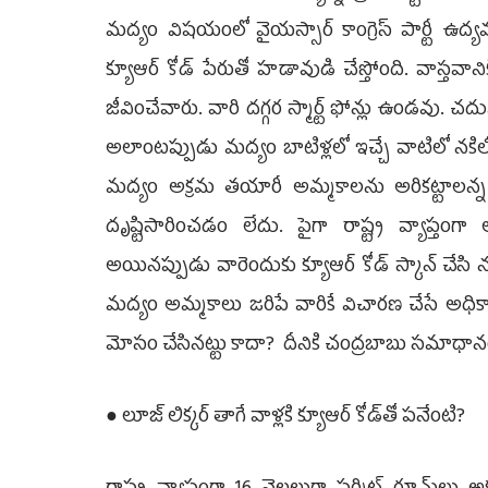
మ‌ద్యం విషయంలో వైయ‌స్సార్ కాంగ్రెస్ పార్టీ ఉద్య‌మం
క్యూఆర్ కోడ్ పేరుతో హ‌డావుడి చేస్తోంది. వాస్త‌వా
జీవించేవారు. వారి దగ్గ‌ర స్మార్ట్ ఫోన్లు ఉండ‌వు. చ
అలాంట‌ప్పుడు మ‌ద్యం బాటిళ్ల‌లో ఇచ్చే వాటిలో న‌కిల
మ‌ద్యం అక్ర‌మ త‌యారీ అమ్మ‌కాల‌ను అరిక‌ట్టాల‌న్న చి
దృష్టిసారించడం లేదు. పైగా రాష్ట్ర వ్యాప్తంగ
అయిన‌ప్పుడు వారెందుకు క్యూఆర్ కోడ్ స్కాన్ చేసి నక
మ‌ద్యం అమ్మ‌కాలు జ‌రిపే వారికే విచార‌ణ చేసే అధిక
మోసం చేసిన‌ట్టు కాదా? దీనికి చంద్ర‌బాబు స‌మాధాన
● లూజ్ లిక్క‌ర్ తాగే వాళ్ల‌కి క్యూఆర్ కోడ్‌తో ప‌నేంటి?