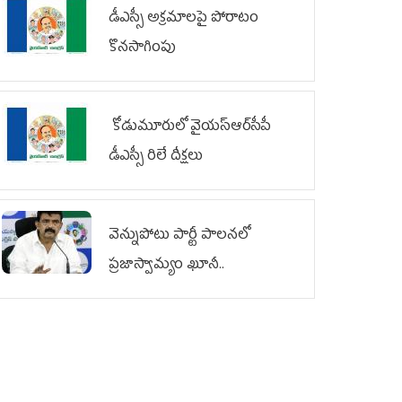
డీఎస్సీ అక్రమాలపై పోరాటం
కొనసాగింపు
కోడుమూరులో వైయ‌స్ఆర్‌సీపీ
డీఎస్సీ రిలే దీక్షలు
వెన్నుపోటు పార్టీ పాలనలో
ప్రజాస్వామ్యం ఖూనీ..