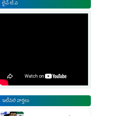
లైవ్ టి.వి
ఇటీవలి వార్తలు