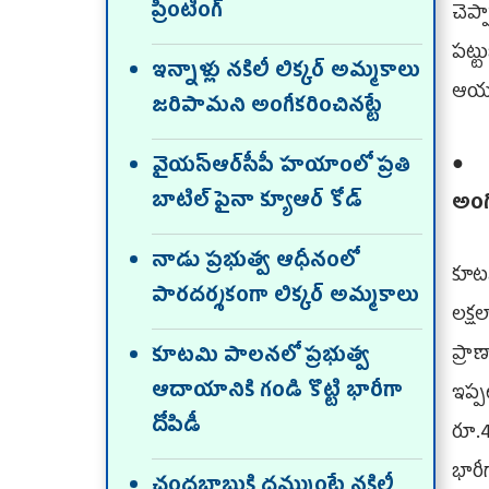
ప్రింటింగ్‌
చెప్
ప‌ట్
ఇన్నాళ్లు న‌కిలీ లిక్క‌ర్ అమ్మ‌కాలు
ఆయ‌న
జ‌రిపామ‌ని అంగీక‌రించిన‌ట్టే
● న
వైయ‌స్ఆర్‌సీపీ హ‌యాంలో ప్ర‌తి
బాటిల్‌ పైనా క్యూఆర్ కోడ్
అంగీ
నాడు ప్ర‌భుత్వ ఆధీనంలో
కూట‌
పార‌ద‌ర్శ‌కంగా లిక్క‌ర్ అమ్మ‌కాలు
ల‌క
ప్రా
కూట‌మి పాల‌న‌లో ప్ర‌భుత్వ
ఆదాయానికి గండి కొట్టి భారీగా
ఇప్ప‌
దోపిడీ
రూ.4
భార
చంద్ర‌బాబుకి దమ్ముంటే న‌కిలీ