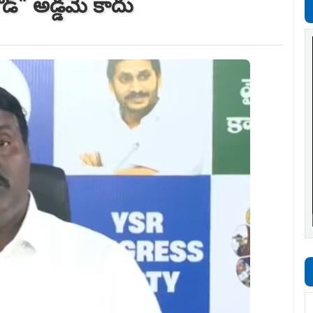
 కోడ్" అడ్డ‌మే కాదు