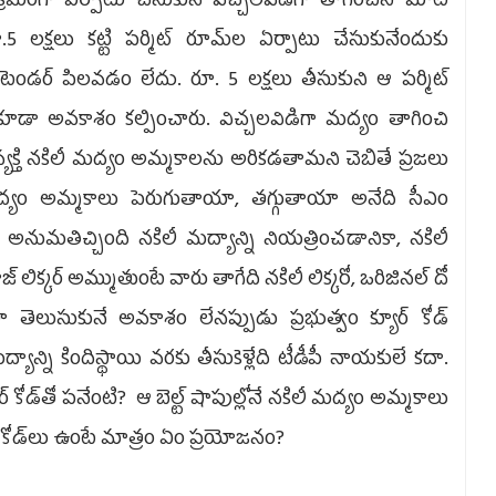
ు అక్ర‌మంగా ఏర్పాటు చేసుకుని విచ్చ‌ల‌విడిగా తాగించిన మాట
ూ.5 ల‌క్ష‌లు క‌ట్టి ప‌ర్మిట్ రూమ్‌ల ఏర్పాటు చేసుకునేందుకు
 టెండ‌ర్ పిల‌వ‌డం లేదు. రూ. 5 ల‌క్ష‌లు తీసుకుని ఆ ప‌ర్మిట్
కి కూడా అవ‌కాశం క‌ల్పించారు. విచ్చ‌ల‌విడిగా మ‌ద్యం తాగించి
క్తి న‌కిలీ మ‌ద్యం అమ్మ‌కాల‌ను అరిక‌డ‌తామ‌ని చెబితే ప్ర‌జ‌లు
 మ‌ద్యం అమ్మ‌కాలు పెరుగుతాయా, త‌గ్గుతాయా అనేది సీఎం
నుమ‌తిచ్చింది న‌కిలీ మ‌ద్యాన్ని నియ‌త్రించ‌డానికా, న‌కిలీ
జ్ లిక్క‌ర్ అమ్ముతుంటే వారు తాగేది నకిలీ లిక్క‌రో, ఒరిజిన‌ల్ దో
ెలుసుకునే అవ‌కాశం లేన‌ప్పుడు ప్ర‌భుత్వం క్యూర్ కోడ్
ద్యాన్ని కిందిస్థాయి వ‌ర‌కు తీసుకెళ్లేది టీడీపీ నాయ‌కులే క‌దా.
ర్ కోడ్‌తో ప‌నేంటి? ఆ బెల్ట్ షాపుల్లోనే న‌కిలీ మ‌ద్యం అమ్మ‌కాలు
ర్ కోడ్‌లు ఉంటే మాత్రం ఏం ప్ర‌యోజ‌నం?