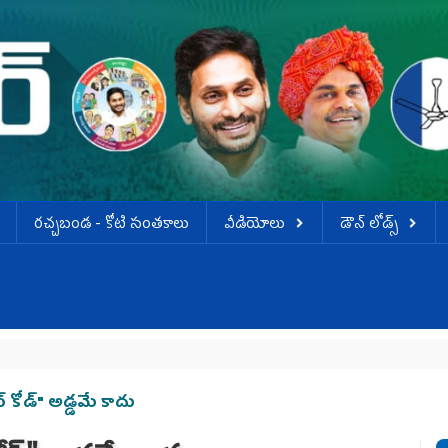
ర‌చ్చ‌బండ‌ - కోటి సంత‌కాలు
వీడియోలు
డౌన్ లోడ్స్
వెన్నుపో
ర్ కోడ్" అడ్డ‌మే కాదు