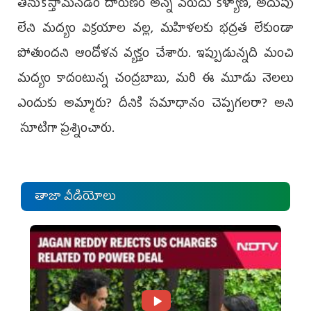
తీసుకొస్తామనడం దారుణం అన్న వరుదు కళ్యాణి, అదుపు
లేని మద్యం విక్రయాల వల్ల, మహిళలకు భద్రత లేకుండా
పోతుందని ఆందోళన వ్యక్తం చేశారు. ఇప్పుడున్నది మంచి
మద్యం కాదంటున్న చంద్రబాబు, మరి ఈ మూడు నెలలు
ఎందుకు అమ్మారు? దీనికి సమాధానం చెప్పగలరా? అని
సూటిగా ప్రశ్నించారు.
తాజా వీడియోలు