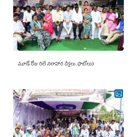
మూడో రోజు రిలే నిరాహార దీక్షలు..ఫొటోలు3