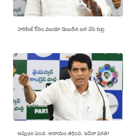
హెరిటేజ్ కోసం విజయా డెయిరీని బలి చేసే కుట్ర‌
అప్పులు పెంచి.. ఆదాయం తగ్గించి.. ఇదేనా ప్రగతి?