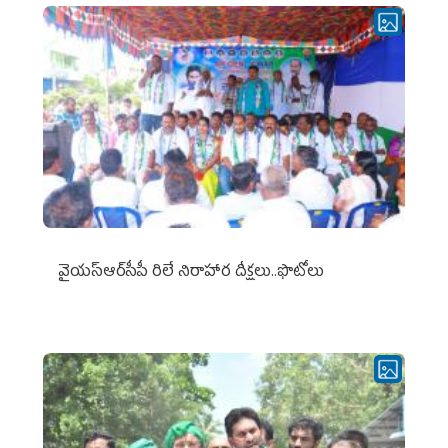
వైయ‌స్ఆర్‌సీపీ రిలే నిరాహార దీక్షలు..ఫొటోలు