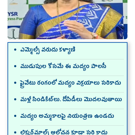
ఎమ్మెల్సీ వ‌రుదు క‌ళ్యాణి
ముడుపుల కోసమే ఈ మద్యం పాలసీ
ప్రైవేటు రంగంలో మద్యం విక్రయాలు సరికాదు
మళ్లీ సిండికేట్‌లు. దోపిడీలు మొదలవుతాయి
మద్యం అమ్మకాలపై నియంత్రణ ఉండదు
లిక్కర్‌మాల్స్‌ ఆలోచన కూడా సరి కాదు