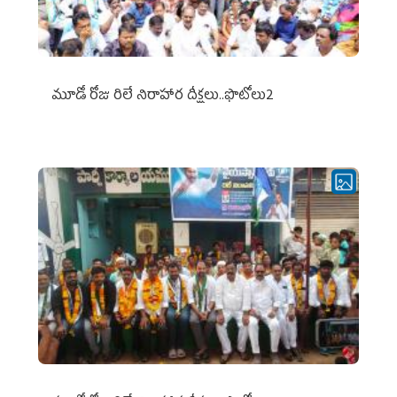
మూడో రోజు రిలే నిరాహార దీక్షలు..ఫొటోలు2