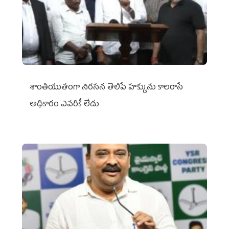
శాంతియుతంగా నిరసన తెలిపే హక్కును కాలరాసే
అధికారం ఎవరికీ లేదు