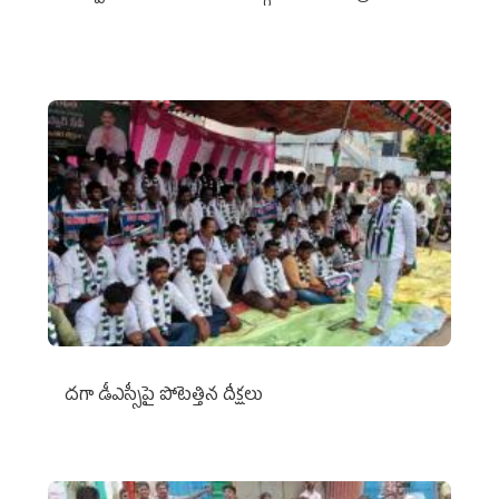
దగా డీఎస్సీపై పోటెత్తిన దీక్షలు