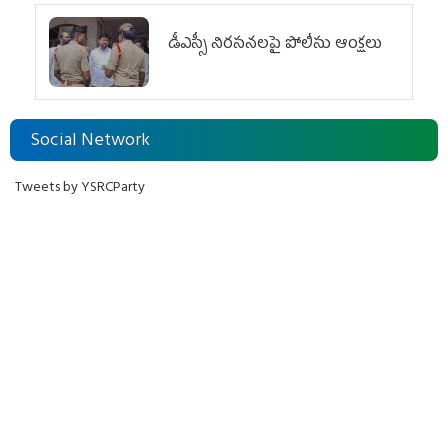
డీఎస్సీ నిరసనలపై పోలీసు ఆంక్షలు
Social Network
Tweets by YSRCParty