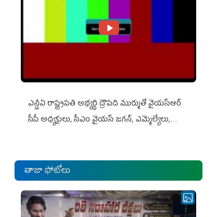
ఎన్డీఏ రాష్ట్ర‌ప‌తి అభ్య‌ర్థి ద్రౌప‌ది ముర్ముతో వైయ‌స్ఆర్
సీపీ అధ్య‌క్షులు, సీఎం వైయ‌స్ జ‌గ‌న్, ఎమ్మెల్యేలు,
ఎంపీల స‌మావేశం
తాజా ఫోటోలు