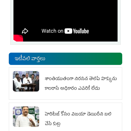
ఇటీవలి వార్తలు
శాంతియుతంగా నిరసన తెలిపే హక్కును
కాలరాసే అధికారం ఎవరికీ లేదు
హెరిటేజ్ కోసం విజయా డెయిరీని బలి
చేసే కుట్ర‌