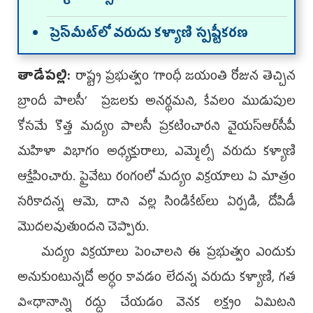
ప్రెస్‌మీట్‌లో వరుదు కళ్యాణి స్పష్టీకరణ
తాడేపల్లి:
రాష్ట్ర ప్రభుత్వం ‘గాంధీ జయంతి రోజున తెచ్చిన
బ్రాందీ పాలసీ’ ప్రజలకు అనర్థమని, కేవలం ముడుపుల
కోసమే కొత్త మద్యం పాలసీ ప్రకటించారని వైయస్ఆర్‌సీపీ
మహిళా విభాగం అధ్యక్షురాలు, ఎమ్మెల్సీ వరుదు కళ్యాణి
ఆక్షేపించారు. ప్రైవేటు రంగంలో మద్యం విక్రయాలు ఏ మాత్రం
సరికాదన్న ఆమె, దాని వల్ల సిండికేట్‌లు ఏర్పడి, దోపిడీ
మొదలవుతుందని చెప్పారు.
మద్యం విక్రయాలు పెంచాలని ఈ ప్రభుత్వం ఎందుకు
అనుకుంటున్నదో అర్ధం కావడం లేదన్న వరుదు కళ్యాణి, గత
వి«ధానాన్ని రద్దు చేయడం వెనక లక్ష్యం ఏమిటని