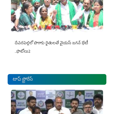
దేవరపల్లిలో పొగాకు రైతులతో వైయస్ జగన్ భేటీ
..ఫొటోలు2
టాప్ స్టోరీస్