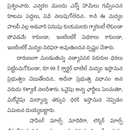
ప్రశ్నించారు. ఎన్నికల ముందు ఎన్నో హామీలు గుప్పించిన
కూటమి పెద్దలు, ఏవీ నిలుపుకోలేదని.. కానీ ఈ మద్యం
పాలసీ వల్ల ఆడవారి పసుపు కుంకుమలకు గ్యారెంటీ లేకుండా
పోవడమే కాకుండా, ఇంటింటికీ పథకాలు కాకుండా,
ఇంటింటికీ మద్యం సరఫరా అవుతుందని స్పష్టం చేశారు.
దారుణంగా మండుతున్న నిత్యావసర సరుకుల ధరలు
పట్టించుకోకుండా, రూ.99 కే క్వార్టర్‌ బాటిల్‌ మద్యం ఇస్తామని
ప్రభుత్వం చెబుతోందని.. అదేనా ప్రభుత్వ విధానం అని
వరుదు కళ్యాణి నిలదీశారు. ఓవైపు అన్ని ఛార్జీలు పెంచుతూ,
మరోవైపు మద్యాన్ని తక్కువ ధరకే ఇస్తామని చెప్పడం
ఏమిటని దుయ్యబట్టారు.
షాపింగ్‌ మాల్స్‌ మాదిరిగా, లిక్కర్‌ మాల్స్‌