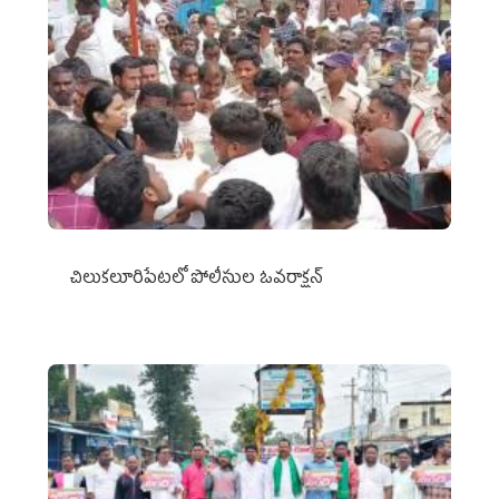
చిలుక‌లూరిపేట‌లో పోలీసుల ఓవ‌రాక్ష‌న్‌