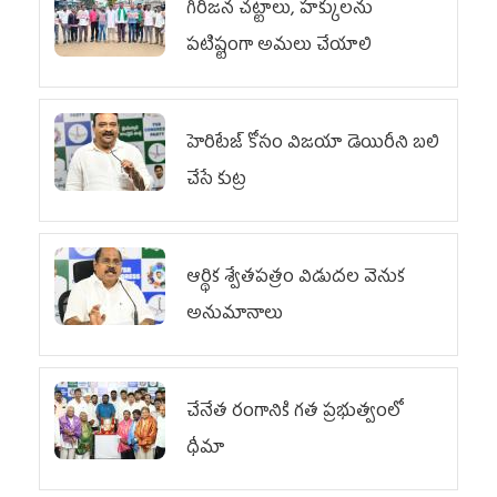
గిరిజన చట్టాలు, హక్కులను
పటిష్టంగా అమలు చేయాలి
హెరిటేజ్ కోసం విజయా డెయిరీని బలి
చేసే కుట్ర‌
ఆర్థిక శ్వేతపత్రం విడుదల వెనుక
అనుమానాలు
చేనేత రంగానికి గత ప్రభుత్వంలో
ధీమా