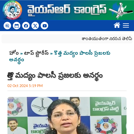
Skip to main content
????
శాంతియుతంగా నిరసన తెలిపే హక్కును 
You are here
హోం
»
టాప్ స్టోరీస్
» కొత్త మద్యం పాలసీ ప్రజలకు
అనర్థం
కొత్త మద్యం పాలసీ ప్రజలకు అనర్థం
02 Oct 2024 5:19 PM