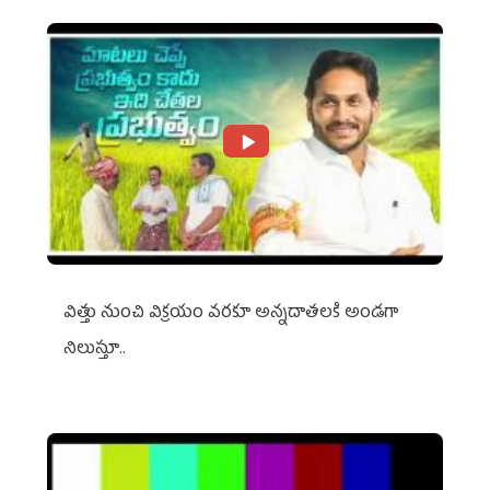
విత్తు నుంచి విక్రయం వరకూ అన్నదాతలకి అండగా
నిలుస్తూ..