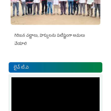
గిరిజన చట్టాలు, హక్కులను పటిష్టంగా అమలు
చేయాలి
లైవ్ టి.వి