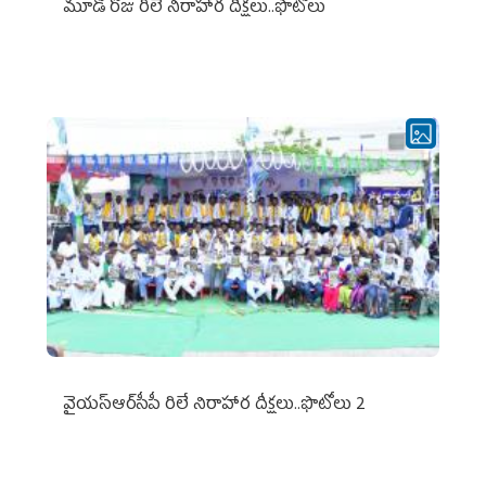
మూడో రోజు రిలే నిరాహార దీక్షలు..ఫొటోలు
వైయ‌స్ఆర్‌సీపీ రిలే నిరాహార దీక్షలు..ఫొటోలు 2