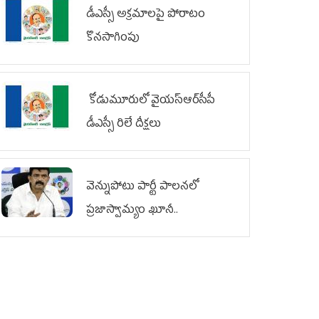
డీఎస్సీ అక్రమాలపై పోరాటం
కొనసాగింపు
కోడుమూరులో వైయ‌స్ఆర్‌సీపీ
డీఎస్సీ రిలే దీక్షలు
వెన్నుపోటు పార్టీ పాలనలో
ప్రజాస్వామ్యం ఖూనీ..