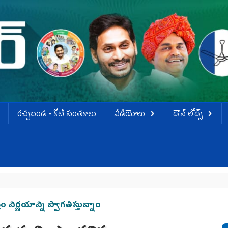
ర‌చ్చ‌బండ‌ - కోటి సంత‌కాలు
వీడియోలు
డౌన్ లోడ్స్
వెన
నిర్ణయాన్ని స్వాగతిస్తున్నాం