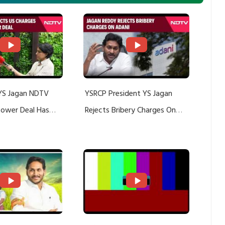
YS Jagan NDTV
YSRCP President YS Jagan
 Power Deal Has
Rejects Bribery Charges On
Do With Adani: YS
Adani, Threatens Defamation
ts US Charges
Suit Against Media Groups