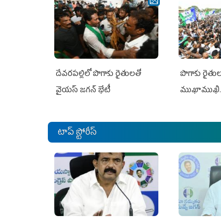
దేవరపల్లిలో పొగాకు రైతులతో
పొగాకు రైతుల‌
వైయస్ జగన్ భేటీ
ముఖాముఖి.
టాప్ స్టోరీస్