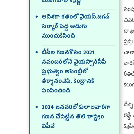
వేణుగోపాల కృష్ణ
సంప
ఆదిశగా గతంలో వైయస్‌.జగన్‌
చివర
సర్కార్‌ పెద్ద అడుగు
దాఖ
ముందుకేసింది
ప్రస
బీసీల గణనకోసం 2021
చాల
నవంబర్‌లోనే వైయస్సార్‌సీపీ
వార
ప్రభుత్వం అసెంబ్లీలో
రీతి
తీర్మానంచేసి, కేంద్రానికి
కలుగ
పంపించింది
దీన్
2024 జనవరిలో కులాలవారీగా
రెడ్
గణన చేపట్టిన తొలి రాష్ట్రం
కృషి
ఏపీనే