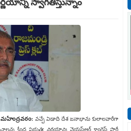
్ణయాన్ని స్వాగతిస్తున్నాం
‌మ‌హేంద్ర‌వ‌రం:
వచ్చే ఏడాది దేశ జనాభాను కులాలవారీగా
ాలన్న కేంద్ర ప్రభుత్వ నిర్ణయాన్ని వైయస్ఆర్‌ కాంగ్రెస్‌ పార్టీ