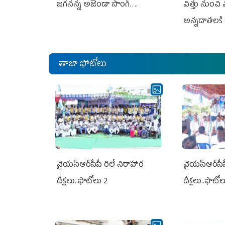
జగనన్న అజెండా సాంగ్….
విత్తు నుంచి
అన్నదాతలకి 
తాజా ఫోటోలు
వైయ‌స్ఆర్‌సీపీ రిలే నిరాహార
వైయ‌స్ఆర్‌సీ
దీక్షలు..ఫొటోలు 2
దీక్షలు..ఫొటో