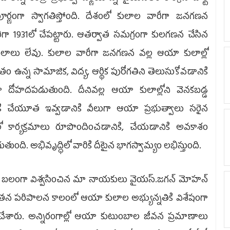
ూర్ణంగా స్వాగతిస్తోంది. దేశంలో కులాల వారీగా జనగణన
ిగా 1931లో చేపట్టారు. ఆతర్వాత సమగ్రంగా కులగణన చేసిన
లాలు లేవు. కులాల వారీగా జనగణన వల్ల ఆయా కులాల్లో
్తుతం ఉన్న సామాజిక, విద్య, ఆర్థిక పురోగతిని తెలుసుకోవడానికి
ా దోహదపడుతుంది. దీనివల్ల ఆయా కులాల్లోని వెనకబడ్డ
ికి చేయూత ఇవ్వడానికి వీలుగా ఆయా ప్రభుత్వాలు సరైన
లో కార్యక్రమాలు రూపొందించడానికి, చేయడానికి అవకాశం
ుతుంది. అభివృద్ధిలో వారికి దీటైన భాగస్వామ్యం లభిస్తుంది.
ని బలంగా విశ్వసించిన మా నాయకులు వైయస్‌.జగన్ మోహ‌న్
డి తన పరిపాలన కాలంలో ఆయా కులాల అభ్యున్నతికి విశేషంగా
చేశారు. అన్నిరంగాల్లో ఆయా కుటుంబాల జీవన ప్రమాణాలు