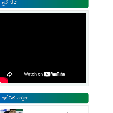
లైవ్ టి.వి
ఇటీవలి వార్తలు