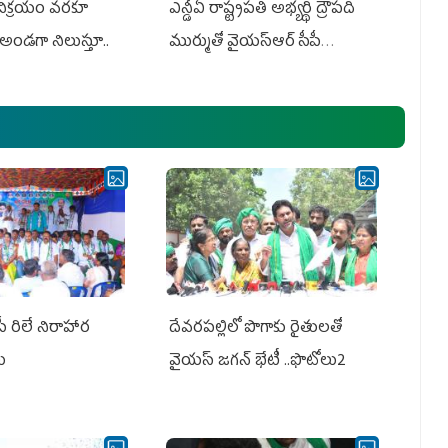
 విక్రయం వరకూ
ఎన్డీఏ రాష్ట్ర‌ప‌తి అభ్య‌ర్థి ద్రౌప‌ది
అండగా నిలుస్తూ..
ముర్ముతో వైయ‌స్ఆర్ సీపీ
అధ్య‌క్షులు, సీఎం వైయ‌స్ జ‌గ‌న్,
ఎమ్మెల్యేలు, ఎంపీల స‌మావేశం
పీ రిలే నిరాహార
దేవరపల్లిలో పొగాకు రైతులతో
లు
వైయస్ జగన్ భేటీ ..ఫొటోలు2