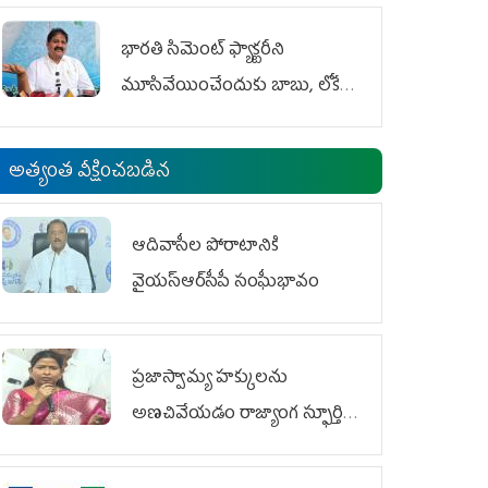
భారతి సిమెంట్ ఫ్యాక్టరీని
మూసివేయించేందుకు బాబు, లోకేశ్
కుట్ర
అత్యంత వీక్షించబడిన
ఆదివాసీల పోరాటానికి
వైయ‌స్ఆర్‌సీపీ సంఘీభావం
ప్రజాస్వామ్య హక్కులను
అణచివేయడం రాజ్యాంగ స్ఫూర్తికి
విరుద్ధం