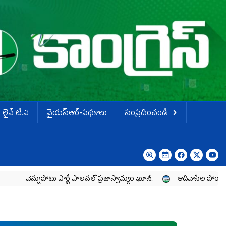
లైవ్ టి.వి
వైయస్ఆర్-పథకాలు
సంప్రదించండి
్నుపోటు పార్టీ పాలనలో ప్రజాస్వామ్యం ఖూనీ..
ఆదివాసీల పోరాటానికి వైయ‌స్