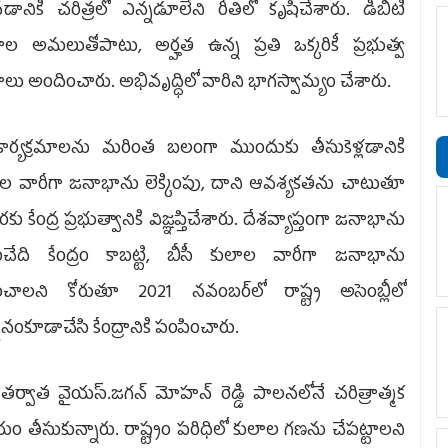
డానికి చరిత్రలో ఎన్నడూలేని రీతిలో కృషిచేశారు. డీబీటీ
ాల అమలుతోపాటు, అర్హత ఉన్న ప్రతి ఒక్కరికీ ప్రభుత్వ
లు అందించారు. అభివృద్ధిలో వారిని భాగస్వామ్యం చేశారు.
ార్యక్రమాలను మరింత బలంగా ముందుకు తీసుకెళ్లడానికి
ల వారీగా జనాభాను లెక్కింపు, దాని ఆవశ్యకతను చాటుతూ
ు కేంద్ర ప్రభుత్వానికి విజ్ఞప్తిచేశారు. దేశవ్యాప్తంగా జనాభాను
కించేది కేంద్రం కాబట్టి, బీసీ కులాల వారీగా జనాభాను
కించాలని కోరుతూ 2021 నవంబర్‌లో రాష్ట్ర అసెంబ్లీలో
మానంకూడాచేసి కేంద్రానికి పంపించారు.
 తర్వాత వైయస్‌.జగన్ మోహ‌న్ రెడ్డి పాలనలోనే చరిత్రాత్మక
ణయం తీసుకున్నారు. రాష్ట్రం పరిధిలో కులాల గణను చేపట్టాలని