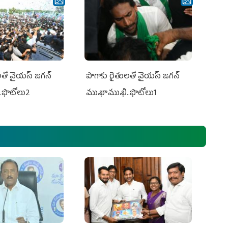
తో వైయ‌స్ జ‌గ‌న్
పొగాకు రైతుల‌తో వైయ‌స్ జ‌గ‌న్
.ఫొటోలు2
ముఖాముఖి..ఫొటోలు1