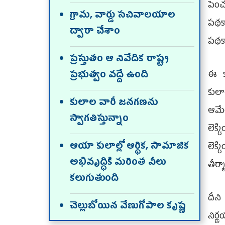
పెంచ
గ్రామ, వార్డు సచివాలయాల
పథక
ద్వారా చేశాం
పథకా
ప్రస్తుతం ఆ నివేదిక రాష్ట్ర
ఈ క
ప్రభుత్వం వద్దే ఉంది
కులా
కులాల వారీ జనగణను
ఆమేరక
స్వాగతిస్తున్నాం
లెక్
ఆయా కులాల్లో ఆర్థిక, సామాజిక
లెక్
అభివృద్ధికి మరింత వీలు
తీర్
కలుగుతుంది
దీని
చెల్లుబోయిన వేణుగోపాల కృష్ణ
నిర్