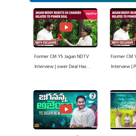
Former CM YS Jagan NDTV
Former CM 
Interview | ower Deal Has
Interview |
Nothing To Do With Adani: YS
Nothing To 
Jagan Rejects US Charges
Jagan Rejec