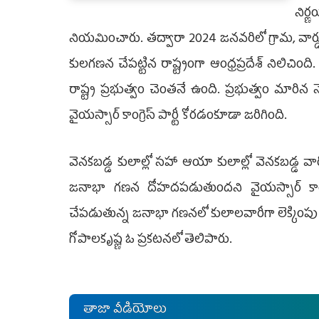
నిర
నియమించారు. తద్వారా 2024 జనవరిలో గ్రామ, వార్డ
కులగణన చేపట్టిన రాష్ట్రంగా ఆంధ్రప్రదేశ్‌ నిలిచి
రాష్ట్ర ప్రభుత్వం చెంతనే ఉంది. ప్రభుత్వం మారి
వైయస్సార్‌ కాంగ్రెస్‌ పార్టీ కోరడంకూడా జరిగింది.
వెనకబడ్డ కులాల్లో సహా ఆయా కులాల్లో వెనకబడ్డ వా
జనాభా గణన దోహదపడుతుందని వైయస్సార్‌ కాంగ్రెస్
చేపడుతున్న జనాభా గణనలో కులాలవారీగా లెక్కింపు చే
గోపాలకృష్ణ ఓ ప్ర‌క‌ట‌న‌లో తెలిపారు.
తాజా వీడియోలు