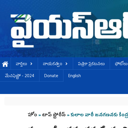
Skip to main content
వార్తలు
నాయకత్వం
పత్రికా ప్రకటనలు
ఫోటోలు
మేనిఫెస్టో - 2024
Donate
English
You are here
హోం
»
టాప్ స్టోరీస్
» కులాల వారీ జనగణనకు కేంద్రం 