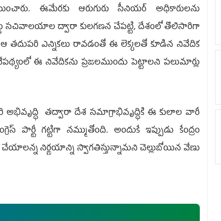
్ణయించారు. ఈమేరకు ఆరుగురు సీనియర్‌ అధికారులను
ు సచివాలయాల ద్వారా కులగణన చేపట్టి, దేశంలో తొలిసారిగా
ంది. ఆ తదుపరి ఎన్నికలు రావడంతో ఈ లెక్కలతో కూడిన నివేదిక
న నేపథ్యంలో ఈ నివేదికను ప్రజలముందు పెట్టాలని పలుమార్లు
రి అభివృద్ధి తద్వారా దేశ సమాగ్రాభివృద్ధికి ఈ కులాల వారీ
‌ పార్టీ గట్టిగా నమ్ముతోంది. అందుకే ఇప్పుడు కేంద్రం
యాలన్న నిర్ణయాన్ని స్వాగతిస్తున్నామ‌ని చెల్లుబోయిన వేణు