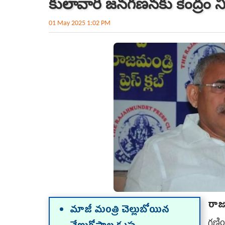
కులాల వారీ జనగణనకు కేంద్రం నిర
01 May 2025 1:02 PM
రాజ
మాజీ మంత్రి చెల్లుబోయిన
గణించ