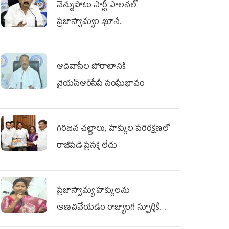
వెన్నుపోటు పార్టీ పాలనలో
ప్రజాస్వామ్యం ఖూనీ..
ఆదివాసీల పోరాటానికి
వైయ‌స్ఆర్‌సీపీ సంఘీభావం
గిరిజన చట్టాలు, హక్కుల పరిరక్షణలో
రాజీపడే ప్రసక్తే లేదు
ప్రజాస్వామ్య హక్కులను
అణచివేయడం రాజ్యాంగ స్ఫూర్తికి
విరుద్ధం